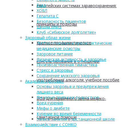
Рака
европейских системах здравоохранения:
ХОБЛ
Гепатита С
Безопасность пациентов
принципы и подходы
Школа ХНИЗ
Клуб «Сибирское долголетие»
Здоровый образ жизни
Краткое профилактическое
Диспансеризация и профилактические
медицинские осмотры
Здоровое питание
Физическая активность и здоровье
консультирование в отношении
Производственная гимнастика
Стресс и здоровье
Сохранение мужского здоровья
употребления алкоголя: учебное пособие
Академия здоровья
Основы здоровья и предупреждения
лишнего веса
Пищевые привычки подростков
ВОЗ для первичного звена медико-
Вред курения
Мифы о диабете
Курение во время беременности
санитарной помощи
Запись занятия в дистанционной школе
Взаимодействие с СОНКО