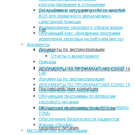
консультирование в отношении
Соглашение о сотрудничестве со школой
употребления алкоголя: учебное пособие
ВОЗ для первичного звена медико-
санитарной помощи
Формирование здорового образа жизни
149
Обучающий курс «Внедрение программ
укрепления здоровья на рабочем месте»
Документы
Документы по диспансеризации
Отчеты
Отчеты о мониторинге
Приказы
Соглашение о сотрудничестве со школой
ДОКУМЕНТЫ ПО ПРОФИЛАКТИКЕ COVID-19
149
Документы по диспансеризации
ДОКУМЕНТЫ ПО ПРОФИЛАКТИКЕ COVID-19
Противодействие коррупции
Противодействие коррупции
Обучающие программы по вопросам
здорового питания
Методические рекомендации ФГБУ «НМИЦ
Обучающие программы по вопросам
ТПМ»
Обеспечение безопасности пациентов
Журнал «Профи»
здорового питания
Методические рекомендации