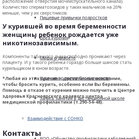
расположение отверстия мочеиспускательного канала).
Количество сперматозоидов у таких мальчиков на 20%
меньше, чем у их сверстников.
Пищевые привычки подростков
У курившей во время беременности
женщины ребенок рождается уже
Вред курения
никотинозависимым.
Компоненты табачного дыма свободно проникают через
Мифы о диабете
плаценту. И у такого ребенка гораздо больше шансов стать
курильщиком в юном возрасте.
Курение во время беременности
*Любая из этих причин – достаточное основание,
чтобы бросить курить, особенно если Вы беременны.
Помощь в отказе от курения можно получить в Центре
здоровья Красноярского краевого центра
Запись занятия в дистанционной школе
медицинской профилактики (т.290-54-48).
Взаимодействие с СОНКО
Контакты
РОО «Общество профилактики заболеваний