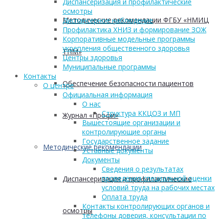
Диспансеризация и профилактические
осмотры
Методические рекомендации ФГБУ «НМИЦ
Диспансерное наблюдение
Профилактика ХНИЗ и формирование ЗОЖ
Корпоративные модельные программы
укрепления общественного здоровья
ТПМ»
Центры здоровья
Муниципальные программы
Контакты
Обеспечение безопасности пациентов
О центре
Официальная информация
О нас
Структура ККЦОЗ и МП
Журнал «Профи»
Вышестоящие организации и
контролирующие органы
Государственное задание
Методические рекомендации
Уставные документы
Документы
Сведения о результатах
проведения специальной оценки
Диспансеризация и профилактические
условий труда на рабочих местах
Оплата труда
Контакты контролирующих органов и
осмотры
телефоны доверия, консультации по