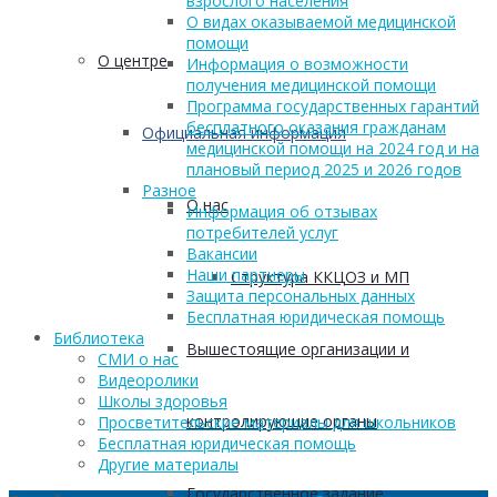
взрослого населения
О видах оказываемой медицинской
помощи
О центре
Информация о возможности
получения медицинской помощи
Программа государственных гарантий
бесплатного оказания гражданам
Официальная информация
медицинской помощи на 2024 год и на
плановый период 2025 и 2026 годов
Разное
О нас
Информация об отзывах
потребителей услуг
Вакансии
Наши партнеры
Структура ККЦОЗ и МП
Защита персональных данных
Бесплатная юридическая помощь
Библиотека
Вышестоящие организации и
СМИ о нас
Видеоролики
Школы здоровья
контролирующие органы
Просветительские материалы для школьников
Бесплатная юридическая помощь
Другие материалы
Государственное задание