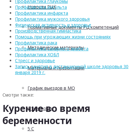
Профилактика глаукомы
Новости РЦК
Профилактика инсульта
Профилактика инфаркта
Профилактика мужского здоровья
Физическая активность и здоровье
Нормативные документы РЦ компетенций
Производственная гимнастика
Помощь при угрожающих жизни состояниях
Профилактика рака
Методические материалы
Профилактика сахарного диабета
Профилактика ХОБЛ
Стресс и здоровье
Запись занятия в дистанционной школе здоровья 30
Материалы и презентации
января 2019 г.
График выездов в МО
Смотри также:
Курение во время
Отчетность
беременности
5 С