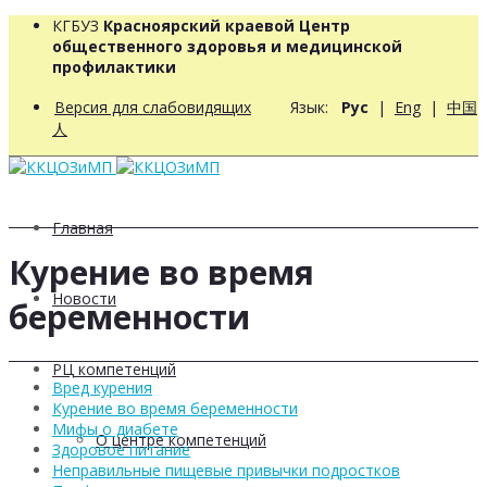
КГБУЗ
Красноярский краевой Центр
общественного здоровья и медицинской
профилактики
Версия для слабовидящих
Язык:
Рус
|
Eng
|
中国
人
Главная
Курение во время
Новости
беременности
РЦ компетенций
Вред курения
Курение во время беременности
Мифы о диабете
О центре компетенций
Здоровое питание
Неправильные пищевые привычки подростков