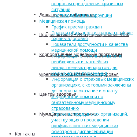
вопросам преодоления кризисных
ситуаций
Диспансерное наблюдение
Противодействие коррупции
Медицинская помощь
График приема граждан
Права и обязанности граждан в сфере
Профилактика ХНИЗ и формирование ЗОЖ
охраны здоровья
Показатели доступности и качества
медицинской помощи
Корпоративные модельные программы
Информация о перечне жизненно
необходимых и важнейших
лекарственных препаратов для
медицинского применения
укрепления общественного здоровья
Информация о страховых медицинских
организациях, с которыми заключены
договора на оказание и оплату
Центры здоровья
медицинской помощи по
обязательному медицинскому
страхованию
Муниципальные программы
Перечень медицинских организаций,
участвующих в проведении
профилактических медицинских
осмотров и диспансеризации
Контакты