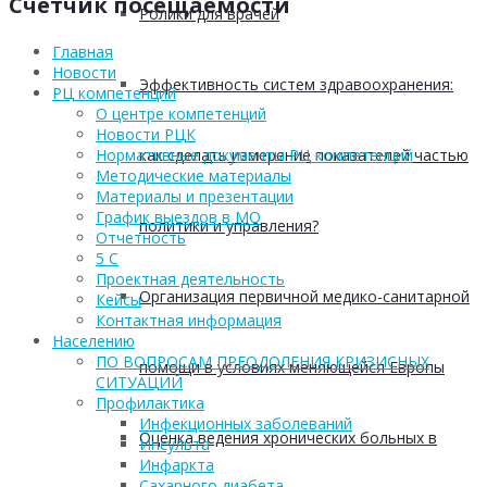
Счётчик посещаемости
Ролики для врачей
Главная
Новости
Эффективность систем здравоохранения:
РЦ компетенций
О центре компетенций
Новости РЦК
как сделать измерение показателей частью
Нормативные документы РЦ компетенций
Методические материалы
Материалы и презентации
График выездов в МО
политики и управления?
Отчетность
5 С
Проектная деятельность
Организация первичной медико-санитарной
Кейсы
Контактная информация
Населению
ПО ВОПРОСАМ ПРЕОДОЛЕНИЯ КРИЗИСНЫХ
помощи в условиях меняющейся Европы
СИТУАЦИЙ
Профилактика
Инфекционных заболеваний
Оценка ведения хронических больных в
Инсульта
Инфаркта
Сахарного диабета