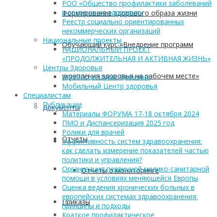
РОО «Общество профилактики заболеваний
и сохранения здоровья»
Формирование здорового образа жизни
Реестр социально ориентированных
некоммерческих организаций
Национальные проекты
Обучающий курс «Внедрение программ
НАЦИОНАЛЬНЫЙ ПРОЕКТ
«ПРОДОЛЖИТЕЛЬНАЯ И АКТИВНАЯ ЖИЗНЬ»
Центры Здоровья
укрепления здоровья на рабочем месте»
Адреса Центров Здоровья
Мобильный Центр здоровья
Cпециалистам
Публикации
Документы
Материалы ФОРУМА 17-18 октября 2024
ПМО и Диспансеризация 2025 год
Ролики для врачей
Отчеты
Эффективность систем здравоохранения:
как сделать измерение показателей частью
политики и управления?
Организация первичной медико-санитарной
Отчеты о мониторинге
помощи в условиях меняющейся Европы
Оценка ведения хронических больных в
европейских системах здравоохранения:
Приказы
принципы и подходы
Краткое профилактическое