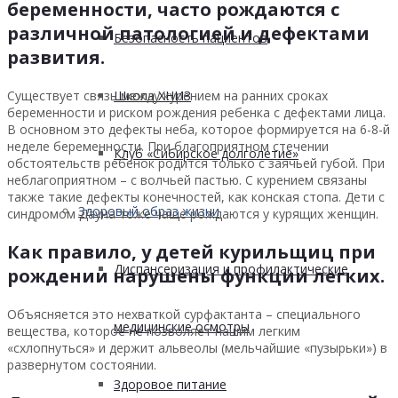
беременности, часто рождаются с
различной патологией и дефектами
Безопасность пациентов
развития.
Школа ХНИЗ
Существует связь между курением на ранних сроках
беременности и риском рождения ребенка с дефектами лица.
В основном это дефекты неба, которое формируется на 6-8-й
неделе беременности. При благоприятном стечении
Клуб «Сибирское долголетие»
обстоятельств ребенок родится только с заячьей губой. При
неблагоприятном – с волчьей пастью. С курением связаны
также такие дефекты конечностей, как конская стопа. Дети с
Здоровый образ жизни
синдромом Дауна тоже чаще рождаются у курящих женщин.
Как правило, у детей курильщиц при
Диспансеризация и профилактические
рождении нарушены функции легких.
Объясняется это нехваткой сурфактанта – специального
медицинские осмотры
вещества, которое не позволяет нашим легким
«схлопнуться» и держит альвеолы (мельчайшие «пузырьки») в
развернутом состоянии.
Здоровое питание