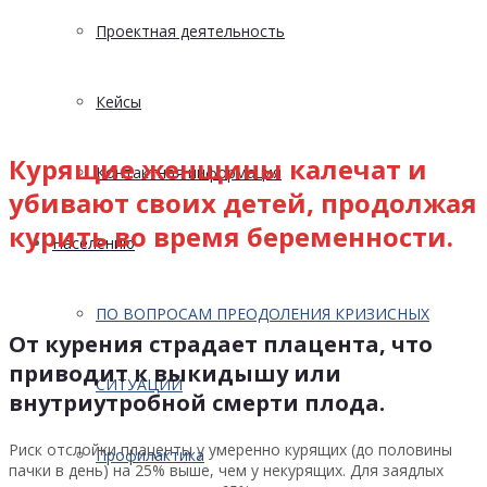
Проектная деятельность
Кейсы
Курящие женщины калечат и
Контактная информация
убивают своих детей, продолжая
курить во время беременности.
Населению
ПО ВОПРОСАМ ПРЕОДОЛЕНИЯ КРИЗИСНЫХ
От курения страдает плацента, что
приводит к выкидышу или
СИТУАЦИЙ
внутриутробной смерти плода.
Риск отслойки плаценты у умеренно курящих (до половины
Профилактика
пачки в день) на 25% выше, чем у некурящих. Для заядлых