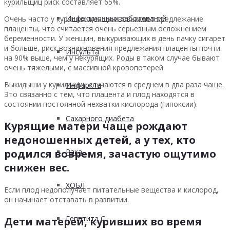
курильщиц риск составляет 65%.
Инфекционных заболеваний
Очень часто у курящих женщин возникает предлежание
плаценты, что считается очень серьезным осложнением
беременности. У женщин, выкуривающих в день пачку сигарет
и больше, риск возникновения предлежания плаценты почти
Инсульта
на 90% выше, чем у некурящих. Роды в таком случае бывают
очень тяжелыми, с массивной кровопотерей.
Выкидыши у курильщиц случаются в среднем в два раза чаще.
Инфаркта
Это связанно с тем, что плацента и плод находятся в
состоянии постоянной нехватки кислорода (гипоксии).
Сахарного диабета
Курящие матери чаще рождают
недоношенных детей, а у тех, кто
Рака
родился вовремя, зачастую ощутимо
снижен вес.
ХОБЛ
Если плод недополучает питательные вещества и кислород,
он начинает отставать в развитии.
Гепатита С
Дети матерей, куривших во время