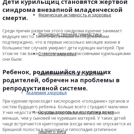
Дети курильщиц становятся жертвой
синдрома внезапной младенческой
Физическая активность и здоровье
смерти.
Среди причин развития этого синдрома курение занимает
Производственная гимнастика
ведущее место. Многочисленными исследованиями
подтверждено, что в первые несколько месяцев жизни в
большинстве случаев умирают дети курящих матерей. При
этом не так важно, активными или пассивными курильщиками
Стресс и здоровье
они были.
Ребенок, родившийся у курящих
Сохранение мужского здоровья
родителей, обречен на проблемы в
репродуктивной системе.
Академия здоровья
При курении происходит кислородное «голодание» органов и
систем будущего ребенка. Больше всего страдают мальчики.
Основы здоровья и предупреждения
У них недостаточно развиваются яички, размер которых
меньше, чем у сыновей не куривших матерей. У таких детей
чаще встречаются крипторхизм (когда яичко не опускается из
брюшной полости в мошонку) и гипоспадия (атипичное
лишнего веса