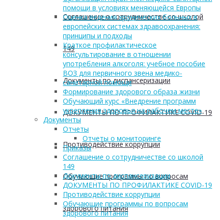
помощи в условиях меняющейся Европы
Соглашение о сотрудничестве со школой
Оценка ведения хронических больных в
европейских системах здравоохранения:
принципы и подходы
Краткое профилактическое
149
консультирование в отношении
употребления алкоголя: учебное пособие
ВОЗ для первичного звена медико-
Документы по диспансеризации
санитарной помощи
Формирование здорового образа жизни
Обучающий курс «Внедрение программ
укрепления здоровья на рабочем месте»
ДОКУМЕНТЫ ПО ПРОФИЛАКТИКЕ COVID-19
Документы
Отчеты
Отчеты о мониторинге
Противодействие коррупции
Приказы
Соглашение о сотрудничестве со школой
149
Документы по диспансеризации
Обучающие программы по вопросам
ДОКУМЕНТЫ ПО ПРОФИЛАКТИКЕ COVID-19
Противодействие коррупции
Обучающие программы по вопросам
здорового питания
здорового питания