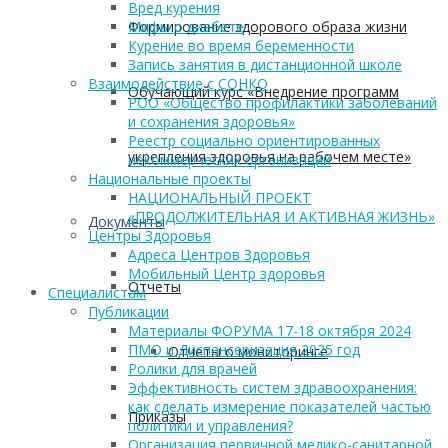
Вред курения
Формирование здорового образа жизни
Мифы о диабете
Курение во время беременности
Запись занятия в дистанционной школе
Взаимодействие с СОНКО
Обучающий курс «Внедрение программ
РОО «Общество профилактики заболеваний
и сохранения здоровья»
Реестр социально ориентированных
укрепления здоровья на рабочем месте»
некоммерческих организаций
Национальные проекты
НАЦИОНАЛЬНЫЙ ПРОЕКТ
«ПРОДОЛЖИТЕЛЬНАЯ И АКТИВНАЯ ЖИЗНЬ»
Документы
Центры Здоровья
Адреса Центров Здоровья
Мобильный Центр здоровья
Отчеты
Cпециалистам
Публикации
Материалы ФОРУМА 17-18 октября 2024
ПМО и Диспансеризация 2025 год
Отчеты о мониторинге
Ролики для врачей
Эффективность систем здравоохранения:
как сделать измерение показателей частью
Приказы
политики и управления?
Организация первичной медико-санитарной