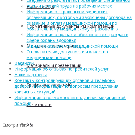
Сведения о результатах проведения специальной
оценки условий труда на рабочих местах
Новости РЦК
Информация о страховых медицинских
организациях, с которыми заключены договора на
оказание и оплату медицинской помощи по
Нормативные документы РЦ компетенций
обязательному медицинскому страхованию
Информация о правах и обязанностях граждан в
сфере охраны здоровья
Методические материалы
О видах оказываемой медицинской помощи
О показателях доступности и качества
медицинской помощи
Вакансии
Материалы и презентации
Информация об отзывах потребителей услуг
Наши партнеры
Контакты контролирующих органов и телефоны
График выездов в МО
доверия, консультации по вопросам преодоления
кризисных ситуаций
Информация о возможности получения медицинской
помощи
Отчетность
5 С
Смотри также: