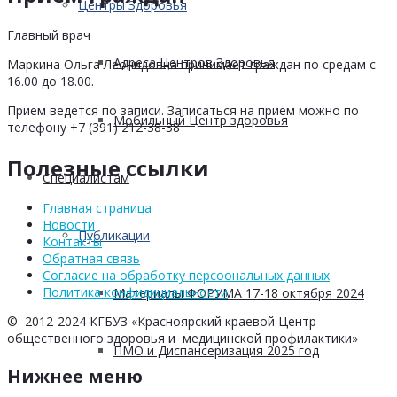
Центры Здоровья
Главный врач
Адреса Центров Здоровья
Маркина Ольга Леонидовна принимает граждан по средам с
16.00 до 18.00.
Прием ведется по записи. Записаться на прием можно по
Мобильный Центр здоровья
телефону +7 (391) 212-38-38
Полезные ссылки
Cпециалистам
Главная страница
Новости
Публикации
Контакты
Обратная связь
Согласие на обработку персоональных данных
Политика конфидициальности
Материалы ФОРУМА 17-18 октября 2024
© 2012-2024 КГБУЗ «Красноярский краевой Центр
общественного здоровья и медицинской профилактики»
ПМО и Диспансеризация 2025 год
Нижнее меню