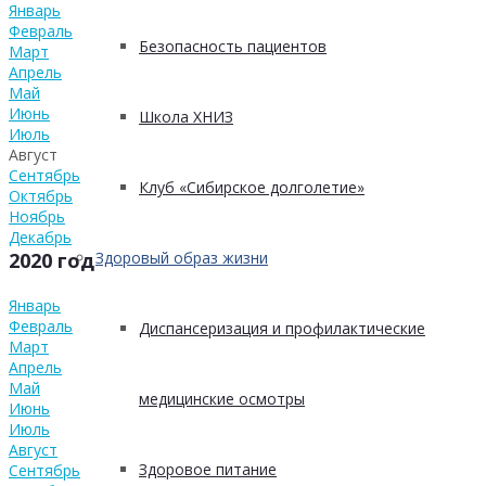
Январь
Февраль
Безопасность пациентов
Март
Апрель
Май
Июнь
Школа ХНИЗ
Июль
Август
Сентябрь
Клуб «Сибирское долголетие»
Октябрь
Ноябрь
Декабрь
Здоровый образ жизни
2020 год
Январь
Февраль
Диспансеризация и профилактические
Март
Апрель
Май
медицинские осмотры
Июнь
Июль
Август
Здоровое питание
Сентябрь