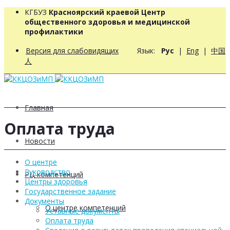
КГБУЗ
Красноярский краевой Центр
общественного здоровья и медицинской
профилактики
Версия для слабовидящих
Язык:
Рус
|
Eng
|
中国
人
Главная
Оплата труда
Новости
О центре
Руководство
РЦ компетенций
Центры здоровья
Государственное задание
Документы
О центре компетенций
Уставные документы
Оплата труда