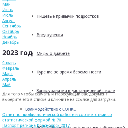
Май
Июнь
Июль
Пищевые привычки подростков
Август
Сентябрь
Октябрь
Вред курения
Ноябрь
Декабрь
2023 год
Мифы о диабете
Январь
Февраль
Курение во время беременности
Март
Апрель
Май
Запись занятия в дистанционной школе
Для того чтобы скачать интересующий вас документ
выберите его в списке и кликните на ссылке для загрузки.
Взаимодействие с СОНКО
Отчет по профилактической работе в соответствии со
статистической формой № 70
Паспорт региона Красноярск 2017
РОО «Общество профилактики заболеваний