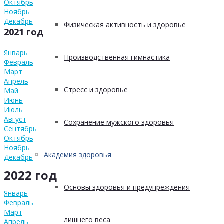
Октябрь
Ноябрь
Декабрь
Физическая активность и здоровье
2021 год
Январь
Производственная гимнастика
Февраль
Март
Апрель
Стресс и здоровье
Май
Июнь
Июль
Август
Сохранение мужского здоровья
Сентябрь
Октябрь
Ноябрь
Академия здоровья
Декабрь
2022 год
Основы здоровья и предупреждения
Январь
Февраль
Март
лишнего веса
Апрель