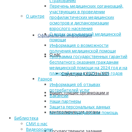
страхованию
Перечень медицинских организаций,
участвующих в проведении
О центре
профилактических медицинских
осмотров и диспансеризации
взрослого населения
О видах оказываемой медицинской
Официальная информация
помощи
Информация о возможности
получения медицинской помощи
О нас
Программа государственных гарантий
бесплатного оказания гражданам
медицинской помощи на 2024 год и на
плановый период 2025 и 2026 годов
Структура ККЦОЗ и МП
Разное
Информация об отзывах
потребителей услуг
Вышестоящие организации и
Вакансии
Наши партнеры
Защита персональных данных
контролирующие органы
Бесплатная юридическая помощь
Библиотека
СМИ о нас
Видеоролики
Государственное задание