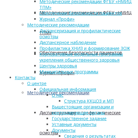
Методические рекомендации ФГБУ «НМИЦ
ТПМ»
Методические рекомендации ФГБУ «НМИЦ
Обеспечение безопасности пациентов
Журнал «Профи»
Методические рекомендации
Диспансеризация и профилактические
ТПМ»
осмотры
Диспансерное наблюдение
Профилактика ХНИЗ и формирование ЗОЖ
Обеспечение безопасности пациентов
Корпоративные модельные программы
укрепления общественного здоровья
Центры здоровья
Муниципальные программы
Журнал «Профи»
Контакты
О центре
Официальная информация
Методические рекомендации
О нас
Структура ККЦОЗ и МП
Вышестоящие организации и
Диспансеризация и профилактические
контролирующие органы
Государственное задание
Уставные документы
Документы
осмотры
Сведения о результатах