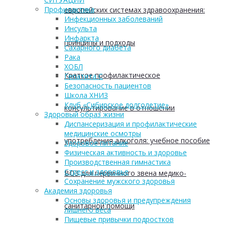
Профилактика
европейских системах здравоохранения:
Инфекционных заболеваний
Инсульта
Инфаркта
принципы и подходы
Сахарного диабета
Рака
ХОБЛ
Краткое профилактическое
Гепатита С
Безопасность пациентов
Школа ХНИЗ
Клуб «Сибирское долголетие»
консультирование в отношении
Здоровый образ жизни
Диспансеризация и профилактические
медицинские осмотры
употребления алкоголя: учебное пособие
Здоровое питание
Физическая активность и здоровье
Производственная гимнастика
Стресс и здоровье
ВОЗ для первичного звена медико-
Сохранение мужского здоровья
Академия здоровья
Основы здоровья и предупреждения
санитарной помощи
лишнего веса
Пищевые привычки подростков