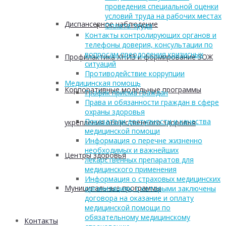
проведения специальной оценки
условий труда на рабочих местах
Диспансерное наблюдение
Оплата труда
Контакты контролирующих органов и
телефоны доверия, консультации по
вопросам преодоления кризисных
Профилактика ХНИЗ и формирование ЗОЖ
ситуаций
Противодействие коррупции
Медицинская помощь
Корпоративные модельные программы
График приема граждан
Права и обязанности граждан в сфере
охраны здоровья
Показатели доступности и качества
укрепления общественного здоровья
медицинской помощи
Информация о перечне жизненно
необходимых и важнейших
Центры здоровья
лекарственных препаратов для
медицинского применения
Информация о страховых медицинских
Муниципальные программы
организациях, с которыми заключены
договора на оказание и оплату
медицинской помощи по
обязательному медицинскому
Контакты