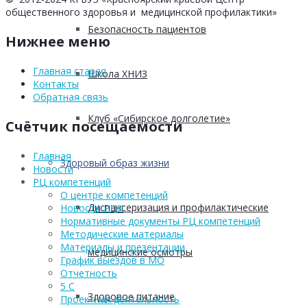
общественного здоровья и медицинской профилактики»
Безопасность пациентов
Нижнее меню
Главная старая
Школа ХНИЗ
Контакты
Обратная связь
Клуб «Сибирское долголетие»
Счётчик посещаемости
Главная
Здоровый образ жизни
Новости
РЦ компетенций
О центре компетенций
Диспансеризация и профилактические
Новости РЦК
Нормативные документы РЦ компетенций
Методические материалы
Материалы и презентации
медицинские осмотры
График выездов в МО
Отчетность
5 С
Здоровое питание
Проектная деятельность