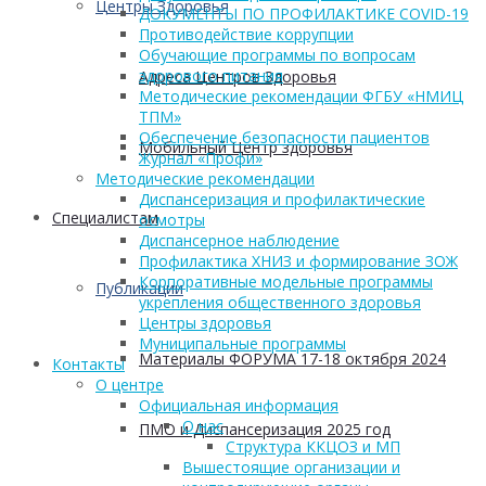
Центры Здоровья
ДОКУМЕНТЫ ПО ПРОФИЛАКТИКЕ COVID-19
Противодействие коррупции
Обучающие программы по вопросам
здорового питания
Адреса Центров Здоровья
Методические рекомендации ФГБУ «НМИЦ
ТПМ»
Обеспечение безопасности пациентов
Мобильный Центр здоровья
Журнал «Профи»
Методические рекомендации
Диспансеризация и профилактические
Cпециалистам
осмотры
Диспансерное наблюдение
Профилактика ХНИЗ и формирование ЗОЖ
Корпоративные модельные программы
Публикации
укрепления общественного здоровья
Центры здоровья
Муниципальные программы
Материалы ФОРУМА 17-18 октября 2024
Контакты
О центре
Официальная информация
О нас
ПМО и Диспансеризация 2025 год
Структура ККЦОЗ и МП
Вышестоящие организации и