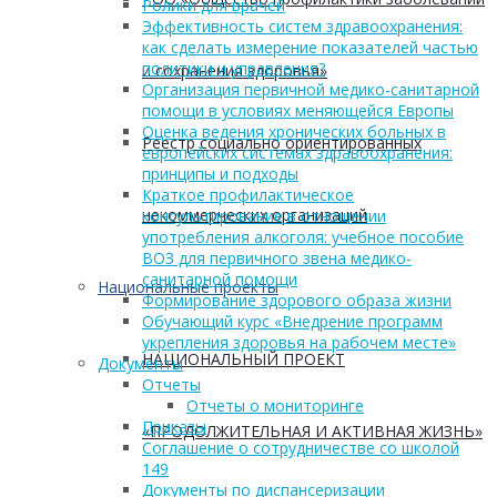
Ролики для врачей
Эффективность систем здравоохранения:
как сделать измерение показателей частью
политики и управления?
и сохранения здоровья»
Организация первичной медико-санитарной
помощи в условиях меняющейся Европы
Оценка ведения хронических больных в
Реестр социально ориентированных
европейских системах здравоохранения:
принципы и подходы
Краткое профилактическое
некоммерческих организаций
консультирование в отношении
употребления алкоголя: учебное пособие
ВОЗ для первичного звена медико-
санитарной помощи
Национальные проекты
Формирование здорового образа жизни
Обучающий курс «Внедрение программ
укрепления здоровья на рабочем месте»
НАЦИОНАЛЬНЫЙ ПРОЕКТ
Документы
Отчеты
Отчеты о мониторинге
Приказы
«ПРОДОЛЖИТЕЛЬНАЯ И АКТИВНАЯ ЖИЗНЬ»
Соглашение о сотрудничестве со школой
149
Документы по диспансеризации