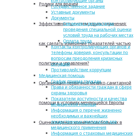
контролирующие органы
Ролики для врачей
Государственное задание
Уставные документы
Документы
Эффективность систем здравоохранения:
Сведения о результатах
проведения специальной оценки
условий труда на рабочих местах
Оплата труда
как сделать измерение показателей частью
Контакты контролирующих органов и
телефоны доверия, консультации по
вопросам преодоления кризисных
политики и управления?
ситуаций
Противодействие коррупции
Медицинская помощь
График приема граждан
Организация первичной медико-санитарной
Права и обязанности граждан в сфере
охраны здоровья
Показатели доступности и качества
помощи в условиях меняющейся Европы
медицинской помощи
Информация о перечне жизненно
необходимых и важнейших
лекарственных препаратов для
Оценка ведения хронических больных в
медицинского применения
Информация о страховых медицинских