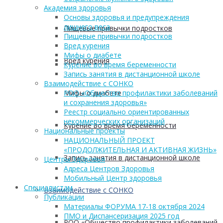
Академия здоровья
Основы здоровья и предупреждения
лишнего веса
Пищевые привычки подростков
Пищевые привычки подростков
Вред курения
Мифы о диабете
Вред курения
Курение во время беременности
Запись занятия в дистанционной школе
Взаимодействие с СОНКО
Мифы о диабете
РОО «Общество профилактики заболеваний
и сохранения здоровья»
Реестр социально ориентированных
некоммерческих организаций
Курение во время беременности
Национальные проекты
НАЦИОНАЛЬНЫЙ ПРОЕКТ
«ПРОДОЛЖИТЕЛЬНАЯ И АКТИВНАЯ ЖИЗНЬ»
Запись занятия в дистанционной школе
Центры Здоровья
Адреса Центров Здоровья
Мобильный Центр здоровья
Cпециалистам
Взаимодействие с СОНКО
Публикации
Материалы ФОРУМА 17-18 октября 2024
ПМО и Диспансеризация 2025 год
РОО «Общество профилактики заболеваний