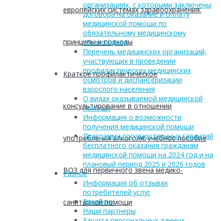
организациях, с которыми заключены
европейских системах здравоохранения:
договора на оказание и оплату
медицинской помощи по
обязательному медицинскому
принципы и подходы
страхованию
Перечень медицинских организаций,
участвующих в проведении
профилактических медицинских
Краткое профилактическое
осмотров и диспансеризации
взрослого населения
О видах оказываемой медицинской
консультирование в отношении
помощи
Информация о возможности
получения медицинской помощи
Программа государственных гарантий
употребления алкоголя: учебное пособие
бесплатного оказания гражданам
медицинской помощи на 2024 год и на
плановый период 2025 и 2026 годов
ВОЗ для первичного звена медико-
Разное
Информация об отзывах
потребителей услуг
Вакансии
санитарной помощи
Наши партнеры
Защита персональных данных