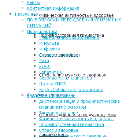
Кейсы
Контактная информация
Населению
Физическая активность и здоровье
ПО ВОПРОСАМ ПРЕОДОЛЕНИЯ КРИЗИСНЫХ
СИТУАЦИЙ
Профилактика
Производственная гимнастика
Инфекционных заболеваний
Инсульта
Инфаркта
Сахарного диабета
Стресс и здоровье
Рака
ХОБЛ
Гепатита С
Сохранение мужского здоровья
Безопасность пациентов
Школа ХНИЗ
Клуб «Сибирское долголетие»
Академия здоровья
Здоровый образ жизни
Диспансеризация и профилактические
медицинские осмотры
Здоровое питание
Основы здоровья и предупреждения
Физическая активность и здоровье
Производственная гимнастика
Стресс и здоровье
лишнего веса
Сохранение мужского здоровья