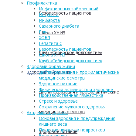
Профилактика
Инфекционных заболеваний
Безопасность пациентов
Инсульта
Инфаркта
Сахарного диабета
Рака
Школа ХНИЗ
ХОБЛ
Гепатита С
Безопасность пациентов
Клуб «Сибирское долголетие»
Школа ХНИЗ
Клуб «Сибирское долголетие»
Здоровый образ жизни
Здоровый образ жизни
Диспансеризация и профилактические
медицинские осмотры
Здоровое питание
Физическая активность и здоровье
Диспансеризация и профилактические
Производственная гимнастика
Стресс и здоровье
Сохранение мужского здоровья
медицинские осмотры
Академия здоровья
Основы здоровья и предупреждения
лишнего веса
Пищевые привычки подростков
Здоровое питание
Вред курения