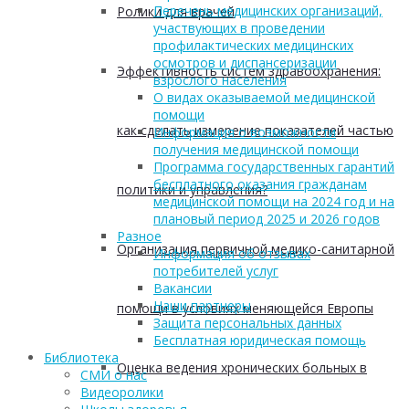
Перечень медицинских организаций,
Ролики для врачей
участвующих в проведении
профилактических медицинских
осмотров и диспансеризации
Эффективность систем здравоохранения:
взрослого населения
О видах оказываемой медицинской
помощи
как сделать измерение показателей частью
Информация о возможности
получения медицинской помощи
Программа государственных гарантий
бесплатного оказания гражданам
политики и управления?
медицинской помощи на 2024 год и на
плановый период 2025 и 2026 годов
Разное
Организация первичной медико-санитарной
Информация об отзывах
потребителей услуг
Вакансии
Наши партнеры
помощи в условиях меняющейся Европы
Защита персональных данных
Бесплатная юридическая помощь
Библиотека
Оценка ведения хронических больных в
СМИ о нас
Видеоролики