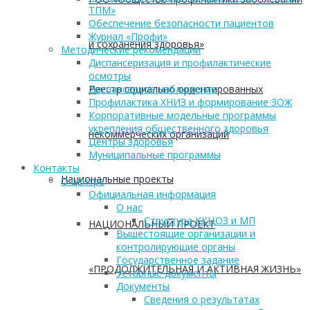
ТПМ»
Обеспечение безопасности пациентов
Журнал «Профи»
и сохранения здоровья»
Методические рекомендации
Диспансеризация и профилактические
осмотры
Реестр социально ориентированных
Диспансерное наблюдение
Профилактика ХНИЗ и формирование ЗОЖ
Корпоративные модельные программы
укрепления общественного здоровья
некоммерческих организаций
Центры здоровья
Муниципальные программы
Контакты
Национальные проекты
О центре
Официальная информация
О нас
Структура ККЦОЗ и МП
НАЦИОНАЛЬНЫЙ ПРОЕКТ
Вышестоящие организации и
контролирующие органы
Государственное задание
«ПРОДОЛЖИТЕЛЬНАЯ И АКТИВНАЯ ЖИЗНЬ»
Уставные документы
Документы
Сведения о результатах