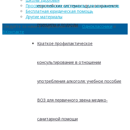
Школы здоровья
европейских системах здравоохранения:
Просветительские материалы для школьников
Бесплатная юридическая помощь
Другие материалы
принципы и подходы
Следуйте за нами в социальных сетях:
Одноклассники
и
ВКонтакте
Краткое профилактическое
консультирование в отношении
употребления алкоголя: учебное пособие
ВОЗ для первичного звена медико-
санитарной помощи