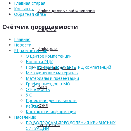
Главная старая
Контакты
Инфекционных заболеваний
Обратная связь
Счётчик посещаемости
Инсульта
Главная
Новости
Инфаркта
РЦ компетенций
О центре компетенций
Новости РЦК
Нормативные документы РЦ компетенций
Сахарного диабета
Методические материалы
Материалы и презентации
График выездов в МО
Рака
Отчетность
5 С
Проектная деятельность
ХОБЛ
Кейсы
Контактная информация
Населению
ПО ВОПРОСАМ ПРЕОДОЛЕНИЯ КРИЗИСНЫХ
Гепатита С
СИТУАЦИЙ