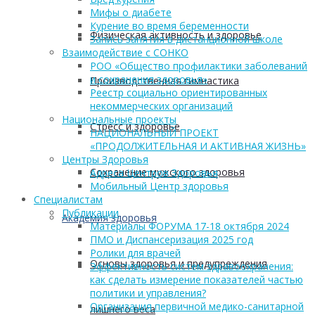
Мифы о диабете
Курение во время беременности
Физическая активность и здоровье
Запись занятия в дистанционной школе
Взаимодействие с СОНКО
РОО «Общество профилактики заболеваний
и сохранения здоровья»
Производственная гимнастика
Реестр социально ориентированных
некоммерческих организаций
Национальные проекты
Стресс и здоровье
НАЦИОНАЛЬНЫЙ ПРОЕКТ
«ПРОДОЛЖИТЕЛЬНАЯ И АКТИВНАЯ ЖИЗНЬ»
Центры Здоровья
Сохранение мужского здоровья
Адреса Центров Здоровья
Мобильный Центр здоровья
Cпециалистам
Публикации
Академия здоровья
Материалы ФОРУМА 17-18 октября 2024
ПМО и Диспансеризация 2025 год
Ролики для врачей
Основы здоровья и предупреждения
Эффективность систем здравоохранения:
как сделать измерение показателей частью
политики и управления?
Организация первичной медико-санитарной
лишнего веса