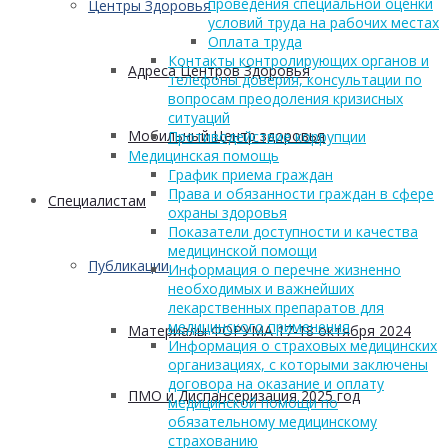
проведения специальной оценки
Центры Здоровья
условий труда на рабочих местах
Оплата труда
Контакты контролирующих органов и
Адреса Центров Здоровья
телефоны доверия, консультации по
вопросам преодоления кризисных
ситуаций
Мобильный Центр здоровья
Противодействие коррупции
Медицинская помощь
График приема граждан
Права и обязанности граждан в сфере
Cпециалистам
охраны здоровья
Показатели доступности и качества
медицинской помощи
Публикации
Информация о перечне жизненно
необходимых и важнейших
лекарственных препаратов для
медицинского применения
Материалы ФОРУМА 17-18 октября 2024
Информация о страховых медицинских
организациях, с которыми заключены
договора на оказание и оплату
ПМО и Диспансеризация 2025 год
медицинской помощи по
обязательному медицинскому
страхованию