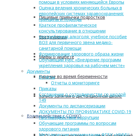
помощи в условиях меняющейся Европы
Оценка ведения хронических больных в
европейских системах здравоохранения:
Пищевые привычки подростков
принципы и подходы
Краткое профилактическое
консультирование в отношении
употребления алкоголя: учебное пособие
Вред курения
ВОЗ для первичного звена медико-
санитарной помощи
Формирование здорового образа жизни
Мифы о диабете
Обучающий курс «Внедрение программ
укрепления здоровья на рабочем месте»
Документы
Курение во время беременности
Отчеты
Отчеты о мониторинге
Приказы
Соглашение о сотрудничестве со школой
Запись занятия в дистанционной школе
149
Документы по диспансеризации
ДОКУМЕНТЫ ПО ПРОФИЛАКТИКЕ COVID-19
Взаимодействие с СОНКО
Противодействие коррупции
Обучающие программы по вопросам
здорового питания
Методические рекомендации ФГБУ «НМИЦ
РОО «Общество профилактики заболеваний