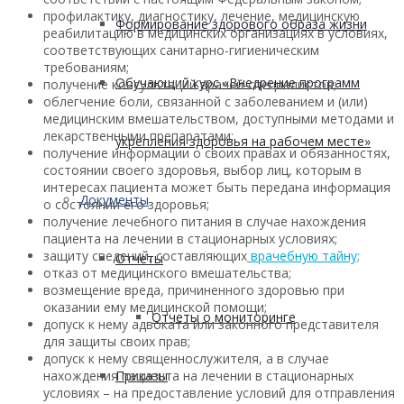
профилактику, диагностику, лечение, медицинскую
Формирование здорового образа жизни
реабилитацию в медицинских организациях в условиях,
соответствующих санитарно-гигиеническим
требованиям;
Обучающий курс «Внедрение программ
получение консультаций врачей-специалистов;
облегчение боли, связанной с заболеванием и (или)
медицинским вмешательством, доступными методами и
лекарственными препаратами;
укрепления здоровья на рабочем месте»
получение информации о своих правах и обязанностях,
состоянии своего здоровья, выбор лиц, которым в
интересах пациента может быть передана информация
Документы
о состоянии его здоровья;
получение лечебного питания в случае нахождения
пациента на лечении в стационарных условиях;
защиту сведений, составляющих
врачебную тайну;
Отчеты
отказ от медицинского вмешательства;
возмещение вреда, причиненного здоровью при
оказании ему медицинской помощи;
Отчеты о мониторинге
допуск к нему адвоката или законного представителя
для защиты своих прав;
допуск к нему священнослужителя, а в случае
Приказы
нахождения пациента на лечении в стационарных
условиях – на предоставление условий для отправления