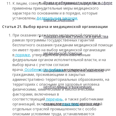
Права и обязанности граждан в сфере
К лицам, совершившим преступления, могут быть
применены принудительные меры медицинского
характера по основаниям и в порядке, которые
установлены
федеральным
законом.
охраны здоровья
Статья 21. Выбор врача и медицинской организации
При оказании гражданину медицинской помощи в
Показатели доступности и качества
рамках программы государственных гарантий
бесплатного оказания гражданам медицинской помощи
он имеет право на выбор медицинской организации
медицинской помощи
в
порядке,
утвержденном уполномоченным
федеральным органом исполнительной власти, и на
выбор врача с учетом согласия
врача.
Особенности
выбора
медицинской организации
Информация о перечне жизненно
гражданами, проживающими в закрытых
административно-территориальных образованиях, на
территориях с опасными для здоровья человека
необходимых и важнейших
физическими, химическими и биологическими
факторами, включенных в
соответствующий
перечень,
а также работниками
лекарственных препаратов для
организаций, включенных в
перечень
организаций
отдельных отраслей промышленности с особо
опасными условиями труда, устанавливаются