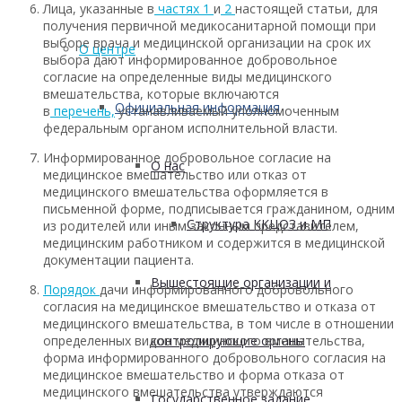
Лица, указанные в
частях 1
и
2
настоящей статьи, для
получения первичной медико­санитарной помощи при
выборе врача и медицинской организации на срок их
О центре
выбора дают информированное добровольное
согласие на определенные виды медицинского
вмешательства, которые включаются
Официальная информация
в
перечень,
устанавливаемый уполномоченным
федеральным органом исполнительной власти.
Информированное добровольное согласие на
О нас
медицинское вмешательство или отказ от
медицинского вмешательства оформляется в
письменной форме, подписывается гражданином, одним
Структура ККЦОЗ и МП
из родителей или иным законным представителем,
медицинским работником и содержится в медицинской
документации пациента.
Вышестоящие организации и
Порядок
дачи информированного добровольного
согласия на медицинское вмешательство и отказа от
медицинского вмешательства, в том числе в отношении
контролирующие органы
определенных видов медицинского вмешательства,
форма информированного добровольного согласия на
медицинское вмешательство и форма отказа от
медицинского вмешательства утверждаются
Государственное задание