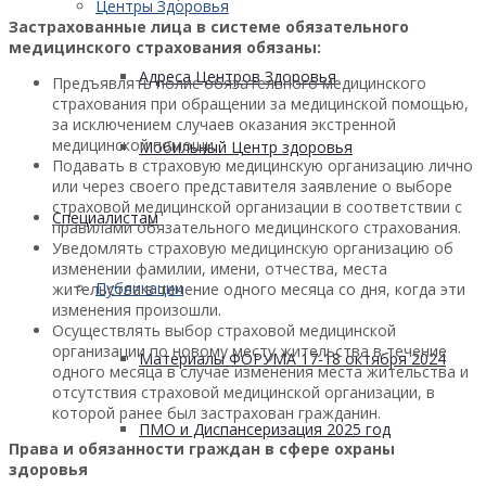
Центры Здоровья
Застрахованные лица в системе обязательного
медицинского страхования обязаны:
Адреса Центров Здоровья
Предъявлять полис обязательного медицинского
страхования при обращении за медицинской помощью,
за исключением случаев оказания экстренной
медицинской помощи.
Мобильный Центр здоровья
Подавать в страховую медицинскую организацию лично
или через своего представителя заявление о выборе
страховой медицинской организации в соответствии с
Cпециалистам
правилами обязательного медицинского страхования.
Уведомлять страховую медицинскую организацию об
изменении фамилии, имени, отчества, места
Публикации
жительства в течение одного месяца со дня, когда эти
изменения произошли.
Осуществлять выбор страховой медицинской
организации по новому месту жительства в течение
Материалы ФОРУМА 17-18 октября 2024
одного месяца в случае изменения места жительства и
отсутствия страховой медицинской организации, в
которой ранее был застрахован гражданин.
ПМО и Диспансеризация 2025 год
Права и обязанности граждан в сфере охраны
здоровья