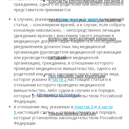
Контакты контролирующих органов и
гражданина, одного из родителей или иного законного
представителя принимается:
в случаях, указанных в
пунктах 1
и
2 части 9
настоящей
телефоны доверия, консультации по
статьи, – консилиумом врачей, а в случае, если собрать
консилиум невозможно, – непосредственно лечащим
(дежурным) врачом с внесением такого решения в
вопросам преодоления кризисных
медицинскую документацию пациента и последующим
уведомлением должностных лиц медицинской
организации (руководителя медицинской организации
ситуаций
или руководителя отделения медицинской
организации), гражданина, в отношении которого
проведено медицинское вмешательство, одного из
родителей или иного законного представителя лица,
Противодействие коррупции
которое указано в
части 2
настоящей статьи и в
отношении которого проведено медицинское
вмешательство, либо судом в случаях и в порядке,
Медицинская помощь
которые установлены законодательством Российской
Федерации;
в отношении лиц, указанных в
пунктах 3
и
4 части
9
настоящей статьи, – судом в случаях и в порядке,
График приема граждан
которые установлены законодательством Российской
Федерации.