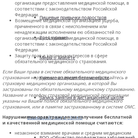
организации предоставления медицинской помощи, в
соответствии с законодательством Российской
Федерации.
Пищевые привычки подростков
Возмещение медицинской организацией ущерба,
причиненного в связи с неисполнением или
ненадлежащим исполнением ею обязанностей по
Вред курения
организации и оказанию медицинской помощи, в
соответствии с законодательством Российской
Федерации.
Защиту прав и законных интересов в сфере
Мифы о диабете
обязательного медицинского страхования.
Если Ваши права в системе обязательного медицинского
Курение во время беременности
страхования нарушены, незамедлительно обращайтесь в
страховую медицинскую организацию, в которой Вы
застрахованы по обязательному медицинскому страхованию.
Название и телефон страховой медицинской организации
Запись занятия в дистанционной школе
указаны на Вашем полисе обязательного медицинского
страхования, или в памятке застрахованному в системе ОМС.
Нарушениями прав граждан на получение бесплатной
Взаимодействие с СОНКО
и качественной медицинской помощи считаются:
незаконное взимание врачами и средним медицинским
РОО «Общество профилактики заболеваний