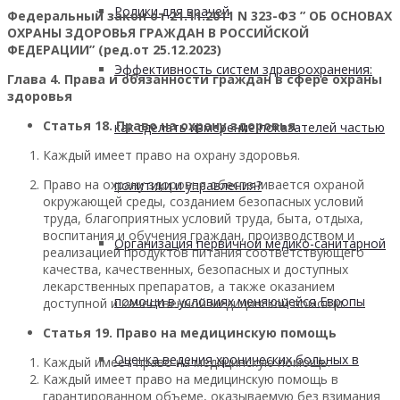
Ролики для врачей
Федеральный закон от 21.11.2011 N 323-ФЗ ” ОБ ОСНОВАХ
ОХРАНЫ ЗДОРОВЬЯ ГРАЖДАН В РОССИЙСКОЙ
ФЕДЕРАЦИИ” (ред.от 25.12.2023)
Эффективность систем здравоохранения:
Глава 4. Права и обязанности граждан в сфере охраны
здоровья
Статья 18. Право на охрану здоровья
как сделать измерение показателей частью
Каждый имеет право на охрану здоровья.
Право на охрану здоровья обеспечивается охраной
политики и управления?
окружающей среды, созданием безопасных условий
труда, благоприятных условий труда, быта, отдыха,
воспитания и обучения граждан, производством и
Организация первичной медико-санитарной
реализацией продуктов питания соответствующего
качества, качественных, безопасных и доступных
лекарственных препаратов, а также оказанием
помощи в условиях меняющейся Европы
доступной и качественной медицинской помощи.
Статья 19. Право на медицинскую помощь
Оценка ведения хронических больных в
Каждый имеет право на медицинскую помощь.
Каждый имеет право на медицинскую помощь в
гарантированном объеме, оказываемую без взимания