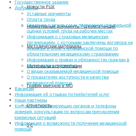
Государственное задание
Новости РЦК
Документы
Уставные документы
Оплата труда
Сведения о результатах проведения специальной
Нормативные документы РЦ компетенций
оценки условий труда на рабочих местах
Информация о страховых медицинских
организациях, с которыми заключены договора на
Методические материалы
оказание и оплату медицинской помощи по
обязательному медицинскому страхованию
Информация о правах и обязанностях граждан в
сфере охраны здоровья
Материалы и презентации
О видах оказываемой медицинской помощи
О показателях доступности и качества
медицинской помощи
График выездов в МО
Вакансии
Информация об отзывах потребителей услуг
Наши партнеры
Отчетность
Контакты контролирующих органов и телефоны
доверия, консультации по вопросам преодоления
кризисных ситуаций
Информация о возможности получения медицинской
5 С
помощи