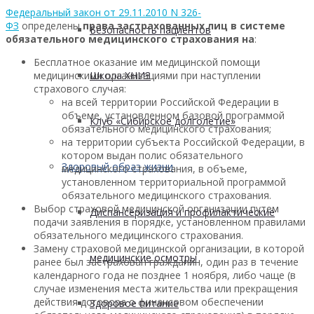
Федеральный закон от 29.11.2010 N 326-
ФЗ
определены
права застрахованных лиц в системе
Безопасность пациентов
обязательного медицинского страхования на
:
Бесплатное оказание им медицинской помощи
Школа ХНИЗ
медицинскими организациями при наступлении
страхового случая:
на всей территории Российской Федерации в
объеме, установленном базовой программой
Клуб «Сибирское долголетие»
обязательного медицинского страхования;
на территории субъекта Российской Федерации, в
котором выдан полис обязательного
Здоровый образ жизни
медицинского страхования, в объеме,
установленном территориальной программой
обязательного медицинского страхования.
Выбор страховой медицинской организации путем
Диспансеризация и профилактические
подачи заявления в порядке, установленном правилами
обязательного медицинского страхования.
Замену страховой медицинской организации, в которой
медицинские осмотры
ранее был застрахован гражданин, один раз в течение
календарного года не позднее 1 ноября, либо чаще (в
случае изменения места жительства или прекращения
действия договора о финансовом обеспечении
Здоровое питание