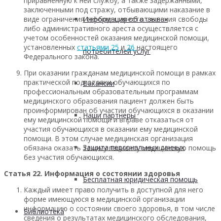
приравненную к ней службу, а также задержанными,
заключенными под стражу, отбывающими наказание в
Информация об отзывах
виде ограничения свободы, ареста, лишения свободы
либо административного ареста осуществляется с
учетом особенностей оказания медицинской помощи,
установленных
статьями 25
и
26
настоящего
потребителей услуг
Федерального закона.
При оказании гражданам медицинской помощи в рамках
практической подготовки обучающихся по
Вакансии
профессиональным образовательным программам
медицинского образования пациент должен быть
проинформирован об участии обучающихся в оказании
Наши партнеры
ему медицинской помощи и вправе отказаться от
участия обучающихся в оказании ему медицинской
помощи. В этом случае медицинская организация
Защита персональных данных
обязана оказать такому пациенту медицинскую помощь
без участия обучающихся.
Статья 22. Информация о состоянии здоровья
Бесплатная юридическая помощь
Каждый имеет право получить в доступной для него
форме имеющуюся в медицинской организации
информацию о состоянии своего здоровья, в том числе
Библиотека
сведения о результатах медицинского обследования,