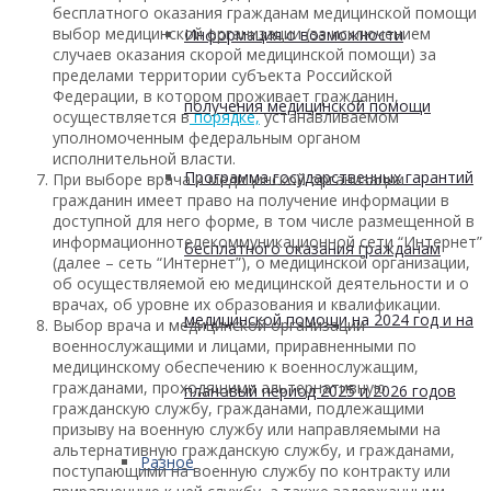
бесплатного оказания гражданам медицинской помощи
выбор медицинской организации (за исключением
Информация о возможности
случаев оказания скорой медицинской помощи) за
пределами территории субъекта Российской
Федерации, в котором проживает гражданин,
получения медицинской помощи
осуществляется в
порядке,
устанавливаемом
уполномоченным федеральным органом
исполнительной власти.
Программа государственных гарантий
При выборе врача и медицинской организации
гражданин имеет право на получение информации в
доступной для него форме, в том числе размещенной в
информационно­телекоммуникационной сети “Интернет”
бесплатного оказания гражданам
(далее – сеть “Интернет”), о медицинской организации,
об осуществляемой ею медицинской деятельности и о
врачах, об уровне их образования и квалификации.
медицинской помощи на 2024 год и на
Выбор врача и медицинской организации
военнослужащими и лицами, приравненными по
медицинскому обеспечению к военнослужащим,
гражданами, проходящими альтернативную
плановый период 2025 и 2026 годов
гражданскую службу, гражданами, подлежащими
призыву на военную службу или направляемыми на
альтернативную гражданскую службу, и гражданами,
Разное
поступающими на военную службу по контракту или