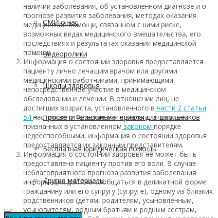
наличии заболевания, об установленном диагнозе и о
прогнозе развития заболевания, методах оказания
СМИ о нас
медицинской помощи, связанном с ними риске,
возможных видах медицинского вмешательства, его
последствиях и результатах оказания медицинской
помощи.
Видеоролики
Информация о состоянии здоровья предоставляется
пациенту лично лечащим врачом или другими
медицинскими работниками, принимающими
Школы здоровья
непосредственное участие в медицинском
обследовании и лечении. В отношении лиц, не
достигших возраста, установленного в
части 2 статьи
Просветительские материалы для школьников
54
настоящего Федерального закона, и граждан,
признанных в установленном
законом
порядке
недееспособными, информация о состоянии здоровья
предоставляется их законным представителям.
Бесплатная юридическая помощь
Информация о состоянии здоровья не может быть
предоставлена пациенту против его воли. В случае
неблагоприятного прогноза развития заболевания
Другие материалы
информация должна сообщаться в деликатной форме
гражданину или его супругу (супруге), одному из близких
родственников (детям, родителям, усыновленным,
усыновителям, родным братьям и родным сестрам,