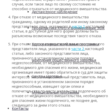
случае, если такое лицо по своему состоянию не
способно отказаться от медицинского вмешательства.
Диспансерное наблюдение
При отказе от медицинского вмешательства
гражданину, одному из родителей или иному законному
представителю лица, указанного в
части 2
настоящей
Профилактика ХНИЗ и формирование ЗОЖ
статьи, в доступной для него форме должны быть
разъяснены возможные последствия такого отказа.
Корпоративные модельные программы
При отказе одного из родителей или иного законного
представителя лица, указанного в
части 2
настоящей
статьи, либо законного представителя лица,
признанного в установленном законом порядке
укрепления общественного здоровья
недееспособным, от медицинского вмешательства,
необходимого для спасения его жизни, медицинская
организация имеет право обратиться в суд для защиты
Центры здоровья
интересов такого лица. Законный представитель лица,
признанного в установленном законом порядке
недееспособным, извещает орган опеки и
попечительства по месту жительства подопечного об
Муниципальные программы
отказе от медицинского вмешательства, необходимого
для спасения жизни подопечного, не позднее дня,
следующего за днем этого отказа.
Контакты