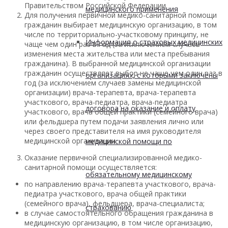
Правительством Российской Федерации.
медицинского применения
Для получения первичной медико-санитарной помощи
гражданин выбирает медицинскую организацию, в том
числе по территориально-участковому принципу, не
Информация о страховых медицинских
чаще чем один раз в год (за исключением случаев
изменения места жительства или места пребывания
гражданина). В выбранной медицинской организации
гражданин осуществляет выбор не чаще чем один раз в
организациях, с которыми заключены
год (за исключением случаев замены медицинской
организации) врача-терапевта, врача-терапевта
участкового, врача-педиатра, врача-педиатра
договора на оказание и оплату
участкового, врача общей практики (семейного врача)
или фельдшера путем подачи заявления лично или
через своего представителя на имя руководителя
медицинской организации.
медицинской помощи по
Оказание первичной специализированной медико-
санитарной помощи осуществляется:
обязательному медицинскому
по направлению врача-терапевта участкового, врача-
педиатра участкового, врача общей практики
(семейного врача), фельдшера, врача-специалиста;
страхованию
в случае самостоятельного обращения гражданина в
медицинскую организацию, в том числе организацию,