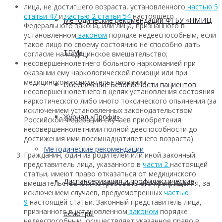
лица, не достигшего возраста, установленного
частью 5
статьи 47
и
частью 2 статьи 54
настоящего
Методические рекомендации ФГБУ «НМИЦ
Федерального закона, или лица, признанного в
установленном
законом
порядке недееспособным, если
такое лицо по своему состоянию не способно дать
ТПМ»
согласие на медицинское вмешательство;
несовершеннолетнего больного наркоманией при
оказании ему наркологической помощи или при
медицинском освидетельствовании
Обеспечение безопасности пациентов
несовершеннолетнего в целях установления состояния
наркотического либо иного токсического опьянения (за
исключением установленных законодательством
Журнал «Профи»
Российской Федерации случаев приобретения
несовершеннолетними полной дееспособности до
достижения ими восемнадцатилетнего возраста).
Методические рекомендации
Гражданин, один из родителей или иной законный
представитель лица, указанного в
части 2
настоящей
статьи, имеют право отказаться от медицинского
Диспансеризация и профилактические
вмешательства или потребовать его прекращения, за
исключением случаев, предусмотренных
частью
9
настоящей статьи. Законный представитель лица,
признанного в установленном
законом
порядке
осмотры
недееспособным, осуществляет указанное право в