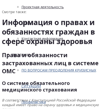
Проектная деятельность
Смотри также:
Информация о правах и
Кейсы
обязанностях граждан в
Контактная информация
сфере охраны здоровья
Права и обязанности
Населению
застрахованных лиц в системе
ОМС
ПО ВОПРОСАМ ПРЕОДОЛЕНИЯ КРИЗИСНЫХ
О системе обязательного
СИТУАЦИЙ
медицинского страхования
В соответствии с Конституцией Российской Федерации
Профилактика
каждый имеет право на охрану здоровья и медицинскую