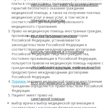
платы в соответствии с программой государственных
европейских системах здравоохранения:
гарантий бесплатного оказания гражданам
медицинской помощи, а также на получение платных
медицинских услуг и иных услуг, в том числе в
принципы и подходы
соответствии с договором добровольного
медицинского страхования.
Право на медицинскую помощь иностранных граждан,
проживающих и пребывающих на территории
Краткое профилактическое
Российской Федерации, устанавливается
законодательством Российской Федерации и
соответствующими международными договорами
консультирование в отношении
Российской Федерации. Лица без гражданства,
постоянно проживающие в Российской Федерации,
пользуются правом на медицинскую помощь наравне с
употребления алкоголя: учебное пособие
гражданами Российской Федерации, если иное не
предусмотрено международными договорами
Российской Федерации.
Порядок
оказания медицинской помощи иностранным
ВОЗ для первичного звена медико-
гражданам определяется Правительством Российской
Федерации.
Пациент имеет право на:
санитарной помощи
выбор врача и выбор медицинской организации в
соответствии с настоящим Федеральным законом;