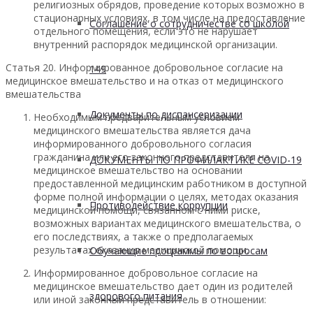
религиозных обрядов, проведение которых возможно в
стационарных условиях, в том числе на предоставление
Соглашение о сотрудничестве со школой
отдельного помещения, если это не нарушает
внутренний распорядок медицинской организации.
Статья 20. Информированное добровольное согласие на
149
медицинское вмешательство и на отказ от медицинского
вмешательства
Документы по диспансеризации
Необходимым предварительным условием
медицинского вмешательства является дача
информированного добровольного согласия
гражданина или его законного представителя на
ДОКУМЕНТЫ ПО ПРОФИЛАКТИКЕ COVID-19
медицинское вмешательство на основании
предоставленной медицинским работником в доступной
форме полной информации о целях, методах оказания
Противодействие коррупции
медицинской помощи, связанном с ними риске,
возможных вариантах медицинского вмешательства, о
его последствиях, а также о предполагаемых
результатах оказания медицинской помощи.
Обучающие программы по вопросам
Информированное добровольное согласие на
медицинское вмешательство дает один из родителей
здорового питания
или иной законный представитель в отношении: