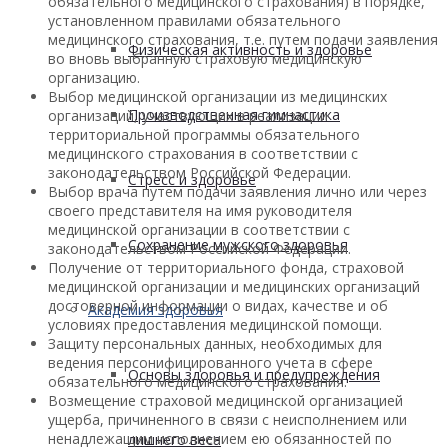
обязательного медицинского страхования) в порядке,
установленном правилами обязательного
медицинского страхования, т.е. путем подачи заявления
Физическая активность и здоровье
во вновь выбранную страховую медицинскую
организацию.
Выбор медицинской организации из медицинских
Производственная гимнастика
организаций, участвующих в реализации
территориальной программы обязательного
медицинского страхования в соответствии с
законодательством Российской Федерации.
Стресс и здоровье
Выбор врача путем подачи заявления лично или через
своего представителя на имя руководителя
медицинской организации в соответствии с
Сохранение мужского здоровья
законодательством Российской Федерации.
Получение от территориального фонда, страховой
медицинской организации и медицинских организаций
достоверной информации о видах, качестве и об
Академия здоровья
условиях предоставления медицинской помощи.
Защиту персональных данных, необходимых для
ведения персонифицированного учета в сфере
Основы здоровья и предупреждения
обязательного медицинского страхования.
Возмещение страховой медицинской организацией
ущерба, причиненного в связи с неисполнением или
ненадлежащим исполнением ею обязанностей по
лишнего веса