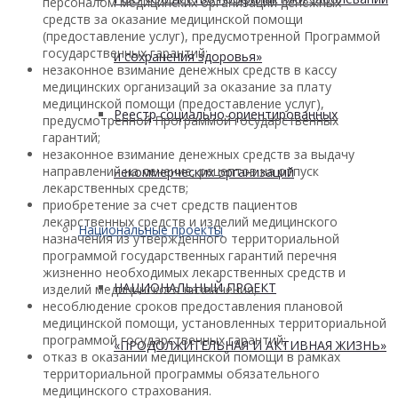
персоналом медицинских организаций денежных
средств за оказание медицинской помощи
(предоставление услуг), предусмотренной Программой
государственных гарантий;
и сохранения здоровья»
незаконное взимание денежных средств в кассу
медицинских организаций за оказание за плату
медицинской помощи (предоставление услуг),
Реестр социально ориентированных
предусмотренной Программой государственных
гарантий;
незаконное взимание денежных средств за выдачу
направлений на лечение, рецептов на отпуск
некоммерческих организаций
лекарственных средств;
приобретение за счет средств пациентов
лекарственных средств и изделий медицинского
Национальные проекты
назначения из утвержденного территориальной
программой государственных гарантий перечня
жизненно необходимых лекарственных средств и
НАЦИОНАЛЬНЫЙ ПРОЕКТ
изделий медицинского назначения;
несоблюдение сроков предоставления плановой
медицинской помощи, установленных территориальной
программой государственных гарантий;
«ПРОДОЛЖИТЕЛЬНАЯ И АКТИВНАЯ ЖИЗНЬ»
отказ в оказании медицинской помощи в рамках
территориальной программы обязательного
медицинского страхования.