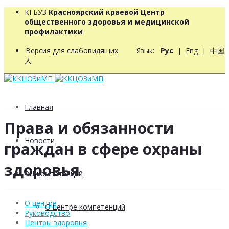
КГБУЗ
Красноярский краевой Центр
общественного здоровья и медицинской
профилактики
Версия для слабовидящих
Язык:
Рус
|
Eng
|
中国
人
Главная
Права и обязанности
Новости
граждан в сфере охраны
здоровья
РЦ компетенций
О центре
О центре компетенций
Руководство
Центры здоровья