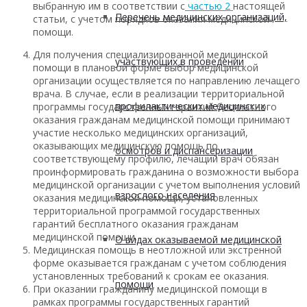
выбранную им в соответствии с
частью 2
настоящей
Перечень медицинских организаций,
статьи, с учетом порядков оказания медицинской
помощи.
Для получения специализированной медицинской
участвующих в проведении
помощи в плановой форме выбор медицинской
организации осуществляется по направлению лечащего
врача. В случае, если в реализации территориальной
профилактических медицинских
программы государственных гарантий бесплатного
оказания гражданам медицинской помощи принимают
участие несколько медицинских организаций,
оказывающих медицинскую помощь по
осмотров и диспансеризации
соответствующему профилю, лечащий врач обязан
проинформировать гражданина о возможности выбора
медицинской организации с учетом выполнения условий
взрослого населения
оказания медицинской помощи, установленных
территориальной программой государственных
гарантий бесплатного оказания гражданам
медицинской помощи.
О видах оказываемой медицинской
Медицинская помощь в неотложной или экстренной
форме оказывается гражданам с учетом соблюдения
установленных требований к срокам ее оказания.
помощи
При оказании гражданину медицинской помощи в
рамках программы государственных гарантий