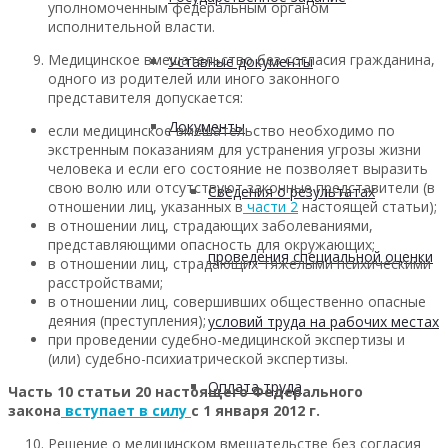
уполномоченным федеральным органом
исполнительной власти.
Медицинское вмешательство без согласия гражданина,
Уставные документы
одного из родителей или иного законного
представителя допускается:
Документы
если медицинское вмешательство необходимо по
экстренным показаниям для устранения угрозы жизни
человека и если его состояние не позволяет выразить
свою волю или отсутствуют законные представители (в
Сведения о результатах
отношении лиц, указанных в
части 2
настоящей статьи);
в отношении лиц, страдающих заболеваниями,
представляющими опасность для окружающих;
проведения специальной оценки
в отношении лиц, страдающих тяжелыми психическими
расстройствами;
в отношении лиц, совершивших общественно опасные
деяния (преступления);
условий труда на рабочих местах
при проведении судебно-медицинской экспертизы и
(или) судебно-психиатрической экспертизы.
Оплата труда
Часть 10 статьи 20 настоящего Федерального
закона
вступает в силу
с 1 января 2012 г.
Решение о медицинском вмешательстве без согласия