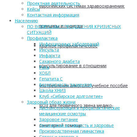
Проектная деятельность
европейских системах здравоохранения:
Кейсы
Контактная информация
Населению
принципы и подходы
ПО ВОПРОСАМ ПРЕОДОЛЕНИЯ КРИЗИСНЫХ
СИТУАЦИЙ
Профилактика
Инфекционных заболеваний
Краткое профилактическое
Инсульта
Инфаркта
Сахарного диабета
консультирование в отношении
Рака
ХОБЛ
Гепатита С
Безопасность пациентов
употребления алкоголя: учебное пособие
Школа ХНИЗ
Клуб «Сибирское долголетие»
Здоровый образ жизни
ВОЗ для первичного звена медико-
Диспансеризация и профилактические
медицинские осмотры
Здоровое питание
Физическая активность и здоровье
санитарной помощи
Производственная гимнастика
Стресс и здоровье