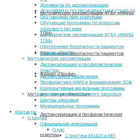
Документы по диспансеризации
ДОКУМЕНТЫ ПО ПРОФИЛАКТИКЕ COVID-19
Методические рекомендации ФГБУ «НМИЦ
Противодействие коррупции
Обучающие программы по вопросам
здорового питания
ТПМ»
Методические рекомендации ФГБУ «НМИЦ
ТПМ»
Обеспечение безопасности пациентов
Журнал «Профи»
Обеспечение безопасности пациентов
Методические рекомендации
Диспансеризация и профилактические
осмотры
Журнал «Профи»
Диспансерное наблюдение
Профилактика ХНИЗ и формирование ЗОЖ
Корпоративные модельные программы
укрепления общественного здоровья
Методические рекомендации
Центры здоровья
Муниципальные программы
Контакты
Диспансеризация и профилактические
О центре
Официальная информация
О нас
осмотры
Структура ККЦОЗ и МП