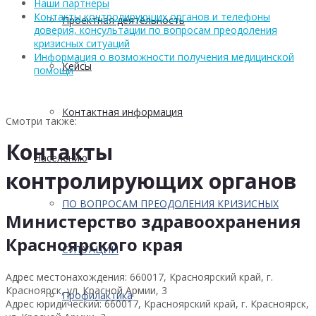
Наши партнеры
Контакты контролирующих органов и телефоны
Проектная деятельность
доверия, консультации по вопросам преодоления
кризисных ситуаций
Информация о возможности получения медицинской
Кейсы
помощи
Контактная информация
Смотри также:
Контакты
Населению
контролирующих органов
ПО ВОПРОСАМ ПРЕОДОЛЕНИЯ КРИЗИСНЫХ
Министерство здравоохранения
Красноярского края
СИТУАЦИЙ
Адрес местонахождения: 660017, Красноярский край, г.
Красноярск, ул. Красной Армии, 3
Профилактика
Адрес юридический: 660017, Красноярский край, г. Красноярск,