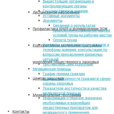
Вышестоящие организации и
контролирующие органы
Государственное задание
Диспансерное наблюдение
Уставные документы
Документы
Сведения о результатах
Профилактика ХНИЗ и формирование ЗОЖ
проведения специальной оценки
условий труда на рабочих местах
Оплата труда
Контакты контролирующих органов и
Корпоративные модельные программы
телефоны доверия, консультации по
вопросам преодоления кризисных
ситуаций
укрепления общественного здоровья
Противодействие коррупции
Медицинская помощь
График приема граждан
Центры здоровья
Права и обязанности граждан в сфере
охраны здоровья
Показатели доступности и качества
медицинской помощи
Муниципальные программы
Информация о перечне жизненно
необходимых и важнейших
лекарственных препаратов для
Контакты
медицинского применения