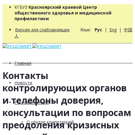
КГБУЗ
Красноярский краевой Центр
общественного здоровья и медицинской
профилактики
Версия для слабовидящих
Язык:
Рус
|
Eng
|
中国
人
Главная
Контакты
Новости
контролирующих органов
и телефоны доверия,
РЦ компетенций
консультации по вопросам
преодоления кризисных
О центре компетенций