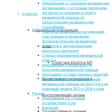
Информация о страховых медицинских
организациях, с которыми заключены
договора на оказание и оплату
О центре
медицинской помощи по
обязательному медицинскому
страхованию
Официальная информация
Перечень медицинских организаций,
участвующих в проведении
профилактических медицинских
осмотров и диспансеризации
О нас
взрослого населения
О видах оказываемой медицинской
помощи
Структура ККЦОЗ и МП
Информация о возможности
получения медицинской помощи
Программа государственных гарантий
Вышестоящие организации и
бесплатного оказания гражданам
медицинской помощи на 2024 год и на
плановый период 2025 и 2026 годов
Разное
контролирующие органы
Информация об отзывах
потребителей услуг
Вакансии
Государственное задание