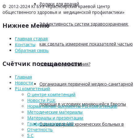
Ролики для врачей
© 2012-2024 КГБУЗ «Красноярский краевой Центр
общественного здоровья и медицинской профилактики»
Эффективность систем здравоохранения:
Нижнее меню
Главная старая
как сделать измерение показателей частью
Контакты
Обратная связь
Счётчик посещаемости
политики и управления?
Главная
Новости
Организация первичной медико-санитарной
РЦ компетенций
О центре компетенций
Новости РЦК
помощи в условиях меняющейся Европы
Нормативные документы РЦ компетенций
Методические материалы
Материалы и презентации
График выездов в МО
Оценка ведения хронических больных в
Отчетность
5 С