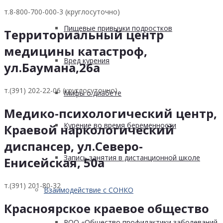
т.8-800-700-000-3 (круглосуточно)
Пищевые привычки подростков
Территориальный центр
медицины катастроф,
Вред курения
ул.Баумана,26а
т.(391) 202-22-06 (круглосуточно)
Мифы о диабете
Медико-психологический центр,
Курение во время беременности
Краевой наркологический
диспансер, ул.Северо-
Запись занятия в дистанционной школе
Енисейская, 50а
т.(391) 201-80-32
Взаимодействие с СОНКО
Красноярское краевое общество
РОО «Общество профилактики заболеваний