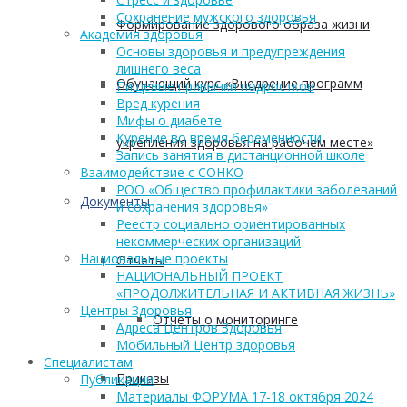
Сохранение мужского здоровья
Формирование здорового образа жизни
Академия здоровья
Основы здоровья и предупреждения
лишнего веса
Обучающий курс «Внедрение программ
Пищевые привычки подростков
Вред курения
Мифы о диабете
Курение во время беременности
укрепления здоровья на рабочем месте»
Запись занятия в дистанционной школе
Взаимодействие с СОНКО
РОО «Общество профилактики заболеваний
Документы
и сохранения здоровья»
Реестр социально ориентированных
некоммерческих организаций
Национальные проекты
Отчеты
НАЦИОНАЛЬНЫЙ ПРОЕКТ
«ПРОДОЛЖИТЕЛЬНАЯ И АКТИВНАЯ ЖИЗНЬ»
Центры Здоровья
Отчеты о мониторинге
Адреса Центров Здоровья
Мобильный Центр здоровья
Cпециалистам
Приказы
Публикации
Материалы ФОРУМА 17-18 октября 2024