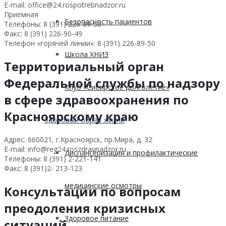
E-mail: office@24.rospotrebnadzor.ru
Приёмная
Безопасность пациентов
Телефоны: 8 (391) 226-89-50
Факс: 8 (391) 226-90-49
Телефон «горячей линии»: 8 (391) 226-89-50
Школа ХНИЗ
Территориальный орган
Федеральной службы по надзору
Клуб «Сибирское долголетие»
в сфере здравоохранения по
Красноярскому краю
Здоровый образ жизни
Адрес: 660021, г.Красноярск, пр.Мира, д. 32
E-mail: info@reg24.roszdravnadzor.ru
Диспансеризация и профилактические
Телефоны: 8 (391) 2-221-141
Факс: 8 (391)2- 213-123
медицинские осмотры
Консультации по вопросам
преодоления кризисных
Здоровое питание
ситуаций