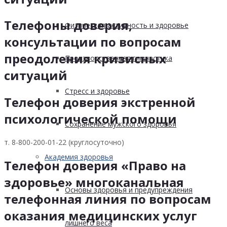
Телефоны доверия,
Физическая активность и здоровье
консультации по вопросам
преодоления кризисных
Производственная гимнастика
ситуаций
Стресс и здоровье
Телефон доверия экстренной
психологической помощи
Сохранение мужского здоровья
т. 8-800-200-01-22 (круглосуточно)
Академия здоровья
Телефон доверия «Право на
здоровье» многоканальная
Основы здоровья и предупреждения
телефонная линия по вопросам
оказания медицинских услуг
лишнего веса