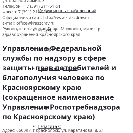
ул. Красной Армии, 3
Телефон: + 7 (391) 211-51-51
Инфекционных заболеваний
Факс: + 7 (391) 211-01-36
Официальный сайт: http://www.kraszdrav.ru
e-mail: office@kraszdrav.ru
Руководитель: Немик Борис Маркович, министр
Инсульта
здравоохранения Красноярского края
Управление Федеральной
Инфаркта
службы по надзору в сфере
защиты прав потребителей и
Сахарного диабета
благополучия человека по
Красноярскому краю
Рака
(сокращенное наименование
Управление Роспотребнадзора
ХОБЛ
по Красноярскому краю)
Гепатита С
Адрес: 660097, г.Красноярск, ул. Каратанова, д. 21