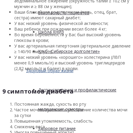
абдоминальное ожирение (окружность талии ≥ 102 см у
мужчин и ≥ 88 см у женщин);
Ваши ближайшие родственники (мать, отец, брат,
Безопасность пациентов
сестра) имеют сахарный диабет;
У вас низкий уровень физической активности;
Ваш ребенок при рождении весил более 4 кг;
Школа ХНИЗ
Во время беременности у Вас был высокий уровень
глюкозы в крови;
У вас артериальная гипертония (артериальное давление
Клуб «Сибирское долголетие»
≥ 140/90 мм рт.ст.);
У вас низкий уровень «хорошего» холестерина (ЛВП
менее 0,9 ммоль/л) и высокий уровень триглицеридов
(2,82 ммоль/л и более) в крови.
Здоровый образ жизни
Диспансеризация и профилактические
9 симптомов диабета
Постоянная жажда, сухость во рту
медицинские осмотры
Частое мочеиспускание и увеличение количества мочи
за сутки
Повышенная утомляемость, слабость
Снижение веса
Здоровое питание
Иногда повышенный аппетит