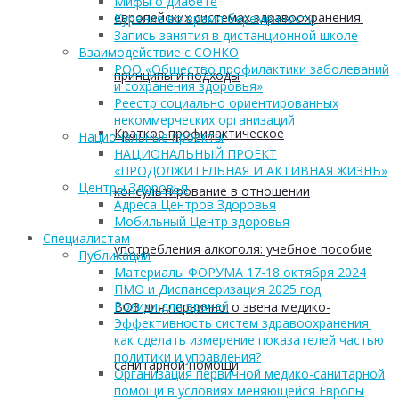
Мифы о диабете
европейских системах здравоохранения:
Курение во время беременности
Запись занятия в дистанционной школе
Взаимодействие с СОНКО
РОО «Общество профилактики заболеваний
принципы и подходы
и сохранения здоровья»
Реестр социально ориентированных
некоммерческих организаций
Краткое профилактическое
Национальные проекты
НАЦИОНАЛЬНЫЙ ПРОЕКТ
«ПРОДОЛЖИТЕЛЬНАЯ И АКТИВНАЯ ЖИЗНЬ»
Центры Здоровья
консультирование в отношении
Адреса Центров Здоровья
Мобильный Центр здоровья
Cпециалистам
употребления алкоголя: учебное пособие
Публикации
Материалы ФОРУМА 17-18 октября 2024
ПМО и Диспансеризация 2025 год
Ролики для врачей
ВОЗ для первичного звена медико-
Эффективность систем здравоохранения:
как сделать измерение показателей частью
политики и управления?
санитарной помощи
Организация первичной медико-санитарной
помощи в условиях меняющейся Европы