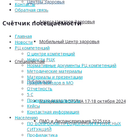
Центры Здоровья
Контакты
Обратная связь
Адреса Центров Здоровья
Счётчик посещаемости
Главная
Мобильный Центр здоровья
Новости
РЦ компетенций
О центре компетенций
Новости РЦК
Cпециалистам
Нормативные документы РЦ компетенций
Методические материалы
Материалы и презентации
Публикации
График выездов в МО
Отчетность
5 С
Проектная деятельность
Материалы ФОРУМА 17-18 октября 2024
Кейсы
Контактная информация
Населению
ПМО и Диспансеризация 2025 год
ПО ВОПРОСАМ ПРЕОДОЛЕНИЯ КРИЗИСНЫХ
СИТУАЦИЙ
Профилактика