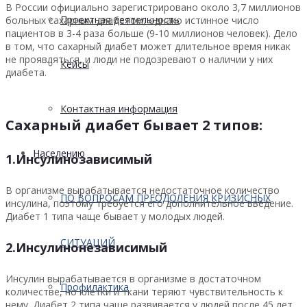
В России официально зарегистрировано около 3,7 миллионов
Проектная деятельность
больных сахарным диабетом, однако истинное число
пациентов в 3-4 раза больше (9-10 миллионов человек). Дело
в том, что сахарный диабет может длительное время никак
не проявляться, и люди не подозревают о наличии у них
Кейсы
диабета.
Контактная информация
Сахарный диабет бывает 2 типов:
Населению
1.Инсулинозависимый
В организме вырабатывается недостаточное количество
ПО ВОПРОСАМ ПРЕОДОЛЕНИЯ КРИЗИСНЫХ
инсулина, поэтому требуется его дополнительное введение.
Диабет 1 типа чаще бывает у молодых людей.
СИТУАЦИЙ
2.Инсулинонезависимый
Инсулин вырабатывается в организме в достаточном
Профилактика
количестве, но клетки и ткани теряют чувствительность к
нему. Диабет 2 типа чаще развивается у людей после 45 лет.