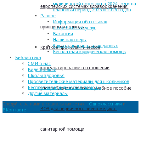
медицинской помощи на 2024 год и на
европейских системах здравоохранения:
плановый период 2025 и 2026 годов
Разное
Информация об отзывах
принципы и подходы
потребителей услуг
Вакансии
Наши партнеры
Защита персональных данных
Краткое профилактическое
Бесплатная юридическая помощь
Библиотека
СМИ о нас
консультирование в отношении
Видеоролики
Школы здоровья
Просветительские материалы для школьников
Бесплатная юридическая помощь
употребления алкоголя: учебное пособие
Другие материалы
Следуйте за нами в социальных сетях:
Одноклассники
и
ВОЗ для первичного звена медико-
ВКонтакте
санитарной помощи