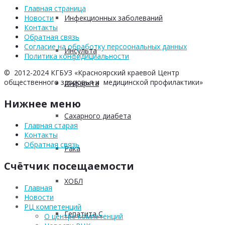
Главная страница
Инфекционных заболеваний
Новости
Контакты
Обратная связь
Согласие на обработку персоональных данных
Инсульта
Политика конфидициальности
© 2012-2024 КГБУЗ «Красноярский краевой Центр
общественного здоровья и медицинской профилактики»
Инфаркта
Нижнее меню
Сахарного диабета
Главная старая
Контакты
Обратная связь
Рака
Счётчик посещаемости
ХОБЛ
Главная
Новости
РЦ компетенций
Гепатита С
О центре компетенций