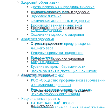
Здоровый образ жизни
Диспансеризация и профилактические
медицинские осмотры
Физическая активность и здоровье
Здоровое питание
Физическая активность и здоровье
Производственная гимнастика
Производственная гимнастика
Стресс и здоровье
Сохранение мужского здоровья
Академия здоровья
Стресс и здоровье
Основы здоровья и предупреждения
лишнего веса
Пищевые привычки подростков
Вред курения
Сохранение мужского здоровья
Мифы о диабете
Курение во время беременности
Запись занятия в дистанционной школе
Академия здоровья
Взаимодействие с СОНКО
РОО «Общество профилактики заболеваний
и сохранения здоровья»
Реестр социально ориентированных
Основы здоровья и предупреждения
некоммерческих организаций
Национальные проекты
НАЦИОНАЛЬНЫЙ ПРОЕКТ
лишнего веса
«ПРОДОЛЖИТЕЛЬНАЯ И АКТИВНАЯ ЖИЗНЬ»