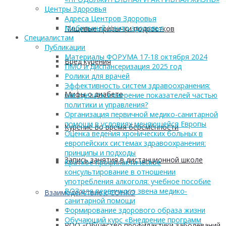
Центры Здоровья
Адреса Центров Здоровья
Мобильный Центр здоровья
Пищевые привычки подростков
Cпециалистам
Публикации
Материалы ФОРУМА 17-18 октября 2024
Вред курения
ПМО и Диспансеризация 2025 год
Ролики для врачей
Эффективность систем здравоохранения:
Мифы о диабете
как сделать измерение показателей частью
политики и управления?
Организация первичной медико-санитарной
помощи в условиях меняющейся Европы
Курение во время беременности
Оценка ведения хронических больных в
европейских системах здравоохранения:
принципы и подходы
Запись занятия в дистанционной школе
Краткое профилактическое
консультирование в отношении
употребления алкоголя: учебное пособие
ВОЗ для первичного звена медико-
Взаимодействие с СОНКО
санитарной помощи
Формирование здорового образа жизни
Обучающий курс «Внедрение программ
РОО «Общество профилактики заболеваний