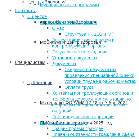
Центры Здоровья
Муниципальные программы
Контакты
О центре
Адреса Центров Здоровья
Официальная информация
О нас
Структура ККЦОЗ и МП
Вышестоящие организации и
Мобильный Центр здоровья
контролирующие органы
Государственное задание
Уставные документы
Cпециалистам
Документы
Сведения о результатах
проведения специальной оценки
условий труда на рабочих местах
Публикации
Оплата труда
Контакты контролирующих органов и
телефоны доверия, консультации по
Материалы ФОРУМА 17-18 октября 2024
вопросам преодоления кризисных
ситуаций
Противодействие коррупции
Медицинская помощь
ПМО и Диспансеризация 2025 год
График приема граждан
Права и обязанности граждан в сфере