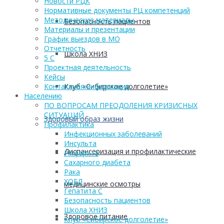
Новости РЦК
Нормативные документы РЦ компетенций
Методические материалы
Безопасность пациентов
Материалы и презентации
График выездов в МО
Отчетность
Школа ХНИЗ
5 С
Проектная деятельность
Кейсы
Клуб «Сибирское долголетие»
Контактная информация
Населению
ПО ВОПРОСАМ ПРЕОДОЛЕНИЯ КРИЗИСНЫХ
СИТУАЦИЙ
Здоровый образ жизни
Профилактика
Инфекционных заболеваний
Инсульта
Диспансеризация и профилактические
Инфаркта
Сахарного диабета
Рака
ХОБЛ
медицинские осмотры
Гепатита С
Безопасность пациентов
Школа ХНИЗ
Здоровое питание
Клуб «Сибирское долголетие»