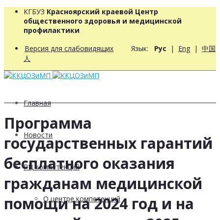
КГБУЗ
Красноярский краевой Центр
общественного здоровья и медицинской
профилактики
Версия для слабовидящих
Язык:
Рус
|
Eng
|
中国
人
Главная
Программа
Новости
государственных гарантий
бесплатного оказания
РЦ компетенций
гражданам медицинской
помощи на 2024 год и на
О центре компетенций