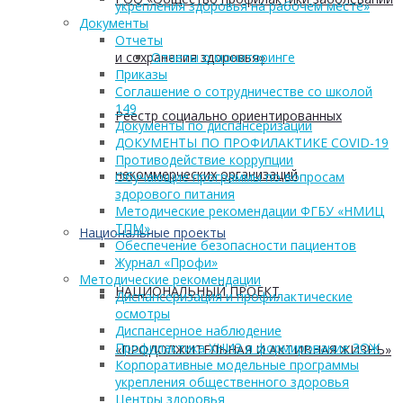
укрепления здоровья на рабочем месте»
Документы
Отчеты
и сохранения здоровья»
Отчеты о мониторинге
Приказы
Соглашение о сотрудничестве со школой
149
Реестр социально ориентированных
Документы по диспансеризации
ДОКУМЕНТЫ ПО ПРОФИЛАКТИКЕ COVID-19
Противодействие коррупции
некоммерческих организаций
Обучающие программы по вопросам
здорового питания
Методические рекомендации ФГБУ «НМИЦ
ТПМ»
Национальные проекты
Обеспечение безопасности пациентов
Журнал «Профи»
Методические рекомендации
НАЦИОНАЛЬНЫЙ ПРОЕКТ
Диспансеризация и профилактические
осмотры
Диспансерное наблюдение
Профилактика ХНИЗ и формирование ЗОЖ
«ПРОДОЛЖИТЕЛЬНАЯ И АКТИВНАЯ ЖИЗНЬ»
Корпоративные модельные программы
укрепления общественного здоровья
Центры здоровья