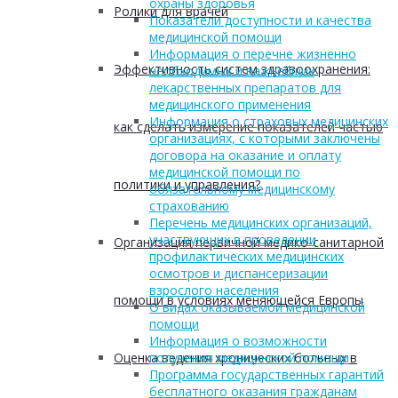
охраны здоровья
Ролики для врачей
Показатели доступности и качества
медицинской помощи
Информация о перечне жизненно
Эффективность систем здравоохранения:
необходимых и важнейших
лекарственных препаратов для
медицинского применения
Информация о страховых медицинских
как сделать измерение показателей частью
организациях, с которыми заключены
договора на оказание и оплату
медицинской помощи по
политики и управления?
обязательному медицинскому
страхованию
Перечень медицинских организаций,
участвующих в проведении
Организация первичной медико-санитарной
профилактических медицинских
осмотров и диспансеризации
взрослого населения
помощи в условиях меняющейся Европы
О видах оказываемой медицинской
помощи
Информация о возможности
Оценка ведения хронических больных в
получения медицинской помощи
Программа государственных гарантий
бесплатного оказания гражданам