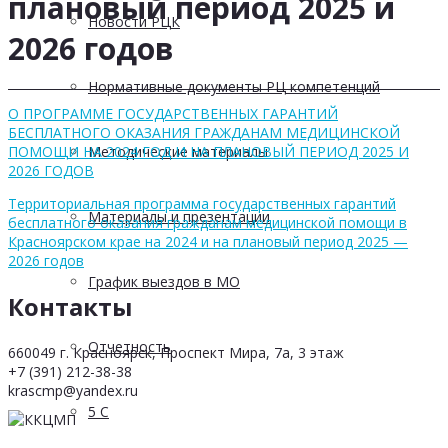
плановый период 2025 и
Новости РЦК
2026 годов
Нормативные документы РЦ компетенций
О ПРОГРАММЕ ГОСУДАРСТВЕННЫХ ГАРАНТИЙ
БЕСПЛАТНОГО ОКАЗАНИЯ ГРАЖДАНАМ МЕДИЦИНСКОЙ
Методические материалы
ПОМОЩИ НА 2024 ГОД И НА ПЛАНОВЫЙ ПЕРИОД 2025 И
2026 ГОДОВ
Территориальная программа государственных гарантий
Материалы и презентации
бесплатного оказания гражданам медицинской помощи в
Красноярском крае на 2024 и на плановый период 2025 —
2026 годов
График выездов в МО
Контакты
Отчетность
660049 г. Красноярск, Проспект Мира, 7а, 3 этаж
+7 (391) 212-38-38
krascmp@yandex.ru
5 С