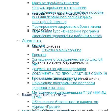
Краткое профилактическое
консультирование в отношении
употребления алкоголя: учебное пособие
Пищевые привычки подростков
ВОЗ для первичного звена медико-
санитарной помощи
Формирование здорового образа жизни
Вред курения
Обучающий курс «Внедрение программ
укрепления здоровья на рабочем месте»
Документы
Отчеты
Мифы о диабете
Отчеты о мониторинге
Приказы
Соглашение о сотрудничестве со школой
Курение во время беременности
149
Документы по диспансеризации
ДОКУМЕНТЫ ПО ПРОФИЛАКТИКЕ COVID-19
Противодействие коррупции
Запись занятия в дистанционной школе
Обучающие программы по вопросам
здорового питания
Методические рекомендации ФГБУ «НМИЦ
Взаимодействие с СОНКО
ТПМ»
Обеспечение безопасности пациентов
Журнал «Профи»
РОО «Общество профилактики заболеваний