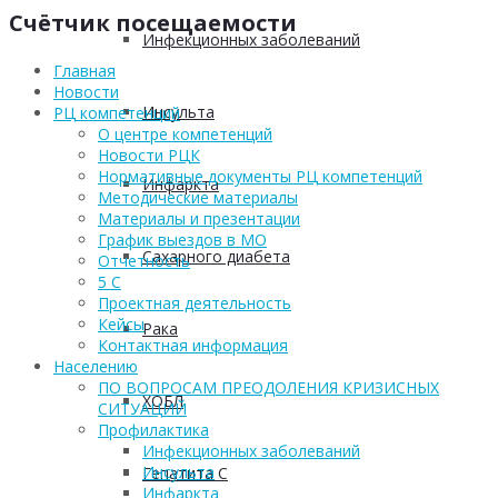
Счётчик посещаемости
Инфекционных заболеваний
Главная
Новости
Инсульта
РЦ компетенций
О центре компетенций
Новости РЦК
Нормативные документы РЦ компетенций
Инфаркта
Методические материалы
Материалы и презентации
График выездов в МО
Сахарного диабета
Отчетность
5 С
Проектная деятельность
Кейсы
Рака
Контактная информация
Населению
ПО ВОПРОСАМ ПРЕОДОЛЕНИЯ КРИЗИСНЫХ
ХОБЛ
СИТУАЦИЙ
Профилактика
Инфекционных заболеваний
Инсульта
Гепатита С
Инфаркта