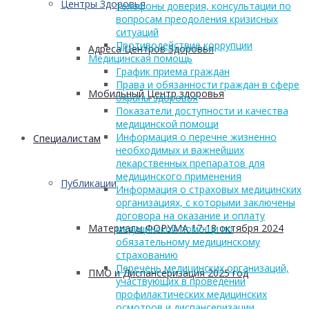
Центры Здоровья
телефоны доверия, консультации по
вопросам преодоления кризисных
ситуаций
Противодействие коррупции
Адреса Центров Здоровья
Медицинская помощь
График приема граждан
Права и обязанности граждан в сфере
Мобильный Центр здоровья
охраны здоровья
Показатели доступности и качества
медицинской помощи
Информация о перечне жизненно
Cпециалистам
необходимых и важнейших
лекарственных препаратов для
медицинского применения
Публикации
Информация о страховых медицинских
организациях, с которыми заключены
договора на оказание и оплату
Материалы ФОРУМА 17-18 октября 2024
медицинской помощи по
обязательному медицинскому
страхованию
Перечень медицинских организаций,
ПМО и Диспансеризация 2025 год
участвующих в проведении
профилактических медицинских
осмотров и диспансеризации