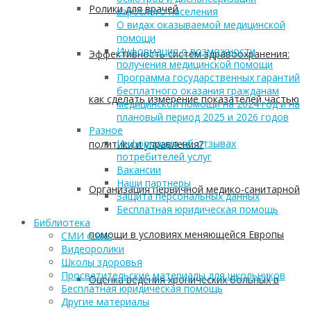
Ролики для врачей
взрослого населения
О видах оказываемой медицинской
помощи
Информация о возможности
Эффективность систем здравоохранения:
получения медицинской помощи
Программа государственных гарантий
бесплатного оказания гражданам
как сделать измерение показателей частью
медицинской помощи на 2024 год и на
плановый период 2025 и 2026 годов
Разное
Информация об отзывах
политики и управления?
потребителей услуг
Вакансии
Наши партнеры
Организация первичной медико-санитарной
Защита персональных данных
Бесплатная юридическая помощь
Библиотека
помощи в условиях меняющейся Европы
СМИ о нас
Видеоролики
Школы здоровья
Просветительские материалы для школьников
Оценка ведения хронических больных в
Бесплатная юридическая помощь
Другие материалы