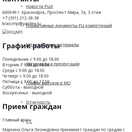
Новости РЦК
660049 г. Красноярск, Проспект Мира, 7а, 3 этаж
+7 (391) 212-38-38
krascmp@yandex.ru
Нормативные документы РЦ компетенций
График работы
Методические материалы
Понедельник с 9.00 до 18.00
Материалы и презентации
Вторник с 9.00 до 18.00
Среда с 9.00 до 18.00
Четверг с 9.00 до 18.00
Пятница с 9.00 до 17.00
График выездов в МО
Суббота - выходной
Воскресенье - выходной
Отчетность
Прием граждан
Главный врач
5 С
Маркина Ольга Леонидовна принимает граждан по средам с