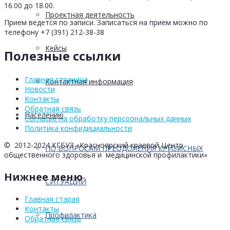
16.00 до 18.00.
Проектная деятельность
Прием ведется по записи. Записаться на прием можно по
телефону +7 (391) 212-38-38
Кейсы
Полезные ссылки
Главная страница
Контактная информация
Новости
Контакты
Обратная связь
Населению
Согласие на обработку персоональных данных
Политика конфидициальности
© 2012-2024 КГБУЗ «Красноярский краевой Центр
ПО ВОПРОСАМ ПРЕОДОЛЕНИЯ КРИЗИСНЫХ
общественного здоровья и медицинской профилактики»
Нижнее меню
СИТУАЦИЙ
Главная старая
Контакты
Профилактика
Обратная связь