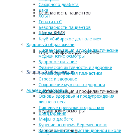
Сахарного диабета
Рака
Безопасность пациентов
ХОБЛ
Гепатита С
Безопасность пациентов
Школа ХНИЗ
Школа ХНИЗ
Клуб «Сибирское долголетие»
Здоровый образ жизни
Диспансеризация и профилактические
Клуб «Сибирское долголетие»
медицинские осмотры
Здоровое питание
Физическая активность и здоровье
Здоровый образ жизни
Производственная гимнастика
Стресс и здоровье
Сохранение мужского здоровья
Академия здоровья
Диспансеризация и профилактические
Основы здоровья и предупреждения
лишнего веса
Пищевые привычки подростков
медицинские осмотры
Вред курения
Мифы о диабете
Курение во время беременности
Запись занятия в дистанционной школе
Здоровое питание