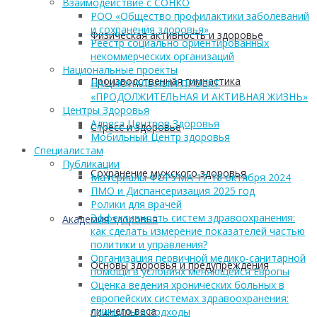
Взаимодействие с СОНКО
РОО «Общество профилактики заболеваний
и сохранения здоровья»
Физическая активность и здоровье
Реестр социально ориентированных
некоммерческих организаций
Национальные проекты
Производственная гимнастика
НАЦИОНАЛЬНЫЙ ПРОЕКТ
«ПРОДОЛЖИТЕЛЬНАЯ И АКТИВНАЯ ЖИЗНЬ»
Центры Здоровья
Адреса Центров Здоровья
Стресс и здоровье
Мобильный Центр здоровья
Cпециалистам
Публикации
Сохранение мужского здоровья
Материалы ФОРУМА 17-18 октября 2024
ПМО и Диспансеризация 2025 год
Ролики для врачей
Эффективность систем здравоохранения:
Академия здоровья
как сделать измерение показателей частью
политики и управления?
Организация первичной медико-санитарной
Основы здоровья и предупреждения
помощи в условиях меняющейся Европы
Оценка ведения хронических больных в
европейских системах здравоохранения:
лишнего веса
принципы и подходы