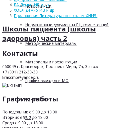
БА Демко ИВ и др
Новости РЦК
ХОБЛ Демко ИВ и др
Приложения Литература по школам ХНИЗ
Нормативные документы РЦ компетенций
Школы пациента (школы
здоровья) часть 2
Методические материалы
Контакты
Материалы и презентации
660049 г. Красноярск, Проспект Мира, 7а, 3 этаж
+7 (391) 212-38-38
krascmp@yandex.ru
График выездов в МО
График работы
Отчетность
Понедельник с 9.00 до 18.00
Вторник с 9.00 до 18.00
5 С
Среда с 9.00 до 18.00