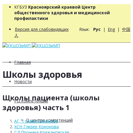
КГБУЗ
Красноярский краевой Центр
общественного здоровья и медицинской
профилактики
Версия для слабовидящих
Язык:
Рус
|
Eng
|
中国
人
Главная
Школы здоровья
Новости
Школы пациента (школы
РЦ компетенций
здоровья) часть 1
О центре компетенций
АГ, 1 глава Кононова
ХСН Глизер Кононова
СД Пронина Крижановская