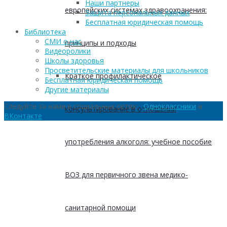
Наши партнеры
европейских системах здравоохранения:
Защита персональных данных
Бесплатная юридическая помощь
Библиотека
СМИ о нас
принципы и подходы
Видеоролики
Школы здоровья
Просветительские материалы для школьников
Краткое профилактическое
Бесплатная юридическая помощь
Другие материалы
Следуйте за нами в социальных сетях:
Одноклассники
и
консультирование в отношении
ВКонтакте
употребления алкоголя: учебное пособие
ВОЗ для первичного звена медико-
санитарной помощи