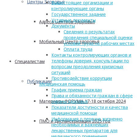
Центры Здоровья
Вышестоящие организации и
контролирующие органы
Государственное задание
Уставные документы
Адреса Центров Здоровья
Документы
Сведения о результатах
проведения специальной оценки
Мобильный Центр здоровья
условий труда на рабочих местах
Оплата труда
Контакты контролирующих органов и
телефоны доверия, консультации по
Cпециалистам
вопросам преодоления кризисных
ситуаций
Противодействие коррупции
Публикации
Медицинская помощь
График приема граждан
Права и обязанности граждан в сфере
Материалы ФОРУМА 17-18 октября 2024
охраны здоровья
Показатели доступности и качества
медицинской помощи
Информация о перечне жизненно
ПМО и Диспансеризация 2025 год
необходимых и важнейших
лекарственных препаратов для
медицинского применения