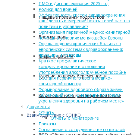
ПМО и Диспансеризация 2025 год
Ролики для врачей
Эффективность систем здравоохранения:
Пищевые привычки подростков
как сделать измерение показателей частью
политики и управления?
Организация первичной медико-санитарной
Вред курения
помощи в условиях меняющейся Европы
Оценка ведения хронических больных в
европейских системах здравоохранения:
принципы и подходы
Мифы о диабете
Краткое профилактическое
консультирование в отношении
употребления алкоголя: учебное пособие
Курение во время беременности
ВОЗ для первичного звена медико-
санитарной помощи
Формирование здорового образа жизни
Обучающий курс «Внедрение программ
Запись занятия в дистанционной школе
укрепления здоровья на рабочем месте»
Документы
Отчеты
Взаимодействие с СОНКО
Отчеты о мониторинге
Приказы
Соглашение о сотрудничестве со школой
РОО «Общество профилактики заболеваний