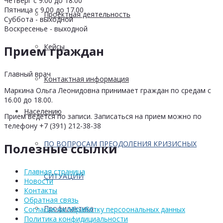
Четверг с 9.00 до 18.00
Пятница с 9.00 до 17.00
Проектная деятельность
Суббота - выходной
Воскресенье - выходной
Кейсы
Прием граждан
Главный врач
Контактная информация
Маркина Ольга Леонидовна принимает граждан по средам с
16.00 до 18.00.
Населению
Прием ведется по записи. Записаться на прием можно по
телефону +7 (391) 212-38-38
ПО ВОПРОСАМ ПРЕОДОЛЕНИЯ КРИЗИСНЫХ
Полезные ссылки
Главная страница
СИТУАЦИЙ
Новости
Контакты
Обратная связь
Профилактика
Согласие на обработку персоональных данных
Политика конфидициальности