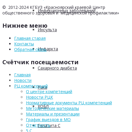
© 2012-2024 КГБУЗ «Красноярский краевой Центр
Инфекционных заболеваний
общественного здоровья и медицинской профилактики»
Нижнее меню
Инсульта
Главная старая
Контакты
Инфаркта
Обратная связь
Счётчик посещаемости
Сахарного диабета
Главная
Новости
РЦ компетенций
Рака
О центре компетенций
Новости РЦК
Нормативные документы РЦ компетенций
ХОБЛ
Методические материалы
Материалы и презентации
График выездов в МО
Отчетность
Гепатита С
5 С