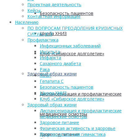
Проектная деятельность
Кейсы
Безопасность пациентов
Контактная информация
Населению
ПО ВОПРОСАМ ПРЕОДОЛЕНИЯ КРИЗИСНЫХ
Школа ХНИЗ
СИТУАЦИЙ
Профилактика
Инфекционных заболеваний
Инсульта
Клуб «Сибирское долголетие»
Инфаркта
Сахарного диабета
Рака
Здоровый образ жизни
ХОБЛ
Гепатита С
Безопасность пациентов
Школа ХНИЗ
Диспансеризация и профилактические
Клуб «Сибирское долголетие»
Здоровый образ жизни
Диспансеризация и профилактические
медицинские осмотры
медицинские осмотры
Здоровое питание
Физическая активность и здоровье
Здоровое питание
Производственная гимнастика