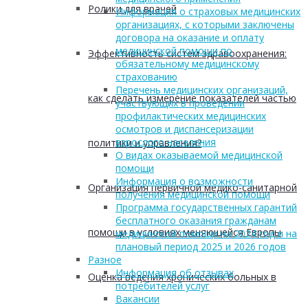
Ролики для врачей
Информация о страховых медицинских
организациях, с которыми заключены
договора на оказание и оплату
медицинской помощи по
Эффективность систем здравоохранения:
обязательному медицинскому
страхованию
Перечень медицинских организаций,
как сделать измерение показателей частью
участвующих в проведении
профилактических медицинских
осмотров и диспансеризации
взрослого населения
политики и управления?
О видах оказываемой медицинской
помощи
Информация о возможности
Организация первичной медико-санитарной
получения медицинской помощи
Программа государственных гарантий
бесплатного оказания гражданам
помощи в условиях меняющейся Европы
медицинской помощи на 2024 год и на
плановый период 2025 и 2026 годов
Разное
Информация об отзывах
Оценка ведения хронических больных в
потребителей услуг
Вакансии