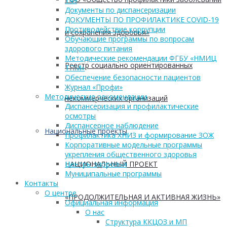
149
Документы по диспансеризации
ДОКУМЕНТЫ ПО ПРОФИЛАКТИКЕ COVID-19
Противодействие коррупции
и сохранения здоровья»
Обучающие программы по вопросам
здорового питания
Методические рекомендации ФГБУ «НМИЦ
Реестр социально ориентированных
ТПМ»
Обеспечение безопасности пациентов
Журнал «Профи»
Методические рекомендации
некоммерческих организаций
Диспансеризация и профилактические
осмотры
Диспансерное наблюдение
Национальные проекты
Профилактика ХНИЗ и формирование ЗОЖ
Корпоративные модельные программы
укрепления общественного здоровья
НАЦИОНАЛЬНЫЙ ПРОЕКТ
Центры здоровья
Муниципальные программы
Контакты
О центре
«ПРОДОЛЖИТЕЛЬНАЯ И АКТИВНАЯ ЖИЗНЬ»
Официальная информация
О нас
Структура ККЦОЗ и МП