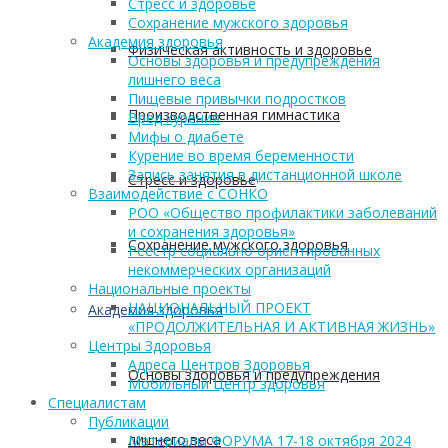
Стресс и здоровье
Сохранение мужского здоровья
Академия здоровья
Физическая активность и здоровье
Основы здоровья и предупреждения
лишнего веса
Пищевые привычки подростков
Производственная гимнастика
Вред курения
Мифы о диабете
Курение во время беременности
Запись занятия в дистанционной школе
Стресс и здоровье
Взаимодействие с СОНКО
РОО «Общество профилактики заболеваний
и сохранения здоровья»
Сохранение мужского здоровья
Реестр социально ориентированных
некоммерческих организаций
Национальные проекты
НАЦИОНАЛЬНЫЙ ПРОЕКТ
Академия здоровья
«ПРОДОЛЖИТЕЛЬНАЯ И АКТИВНАЯ ЖИЗНЬ»
Центры Здоровья
Адреса Центров Здоровья
Основы здоровья и предупреждения
Мобильный Центр здоровья
Cпециалистам
Публикации
лишнего веса
Материалы ФОРУМА 17-18 октября 2024