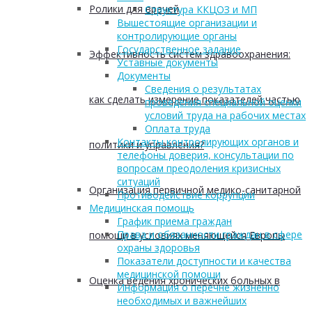
Ролики для врачей
Структура ККЦОЗ и МП
Вышестоящие организации и
контролирующие органы
Государственное задание
Эффективность систем здравоохранения:
Уставные документы
Документы
Сведения о результатах
как сделать измерение показателей частью
проведения специальной оценки
условий труда на рабочих местах
Оплата труда
Контакты контролирующих органов и
политики и управления?
телефоны доверия, консультации по
вопросам преодоления кризисных
ситуаций
Организация первичной медико-санитарной
Противодействие коррупции
Медицинская помощь
График приема граждан
Права и обязанности граждан в сфере
помощи в условиях меняющейся Европы
охраны здоровья
Показатели доступности и качества
медицинской помощи
Оценка ведения хронических больных в
Информация о перечне жизненно
необходимых и важнейших