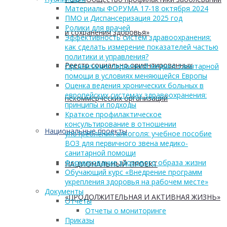
Материалы ФОРУМА 17-18 октября 2024
ПМО и Диспансеризация 2025 год
Ролики для врачей
и сохранения здоровья»
Эффективность систем здравоохранения:
как сделать измерение показателей частью
политики и управления?
Реестр социально ориентированных
Организация первичной медико-санитарной
помощи в условиях меняющейся Европы
Оценка ведения хронических больных в
европейских системах здравоохранения:
некоммерческих организаций
принципы и подходы
Краткое профилактическое
консультирование в отношении
Национальные проекты
употребления алкоголя: учебное пособие
ВОЗ для первичного звена медико-
санитарной помощи
Формирование здорового образа жизни
НАЦИОНАЛЬНЫЙ ПРОЕКТ
Обучающий курс «Внедрение программ
укрепления здоровья на рабочем месте»
Документы
«ПРОДОЛЖИТЕЛЬНАЯ И АКТИВНАЯ ЖИЗНЬ»
Отчеты
Отчеты о мониторинге
Приказы