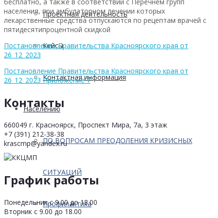
бесплатно, а также в соответствии с Перечнем групп
населения, при амбулаторном лечении которых
Проектная деятельность
лекарственные средства отпускаются по рецептам врачей с
пятидесятипроцентной скидкой
Кейсы
Постановление Правительства Красноярского края от
26_12_2023
Постановление Правительства Красноярского края от
Контактная информация
26_12_2023 Приложение 7
Контакты
Населению
660049 г. Красноярск, Проспект Мира, 7а, 3 этаж
+7 (391) 212-38-38
ПО ВОПРОСАМ ПРЕОДОЛЕНИЯ КРИЗИСНЫХ
krascmp@yandex.ru
СИТУАЦИЙ
График работы
Понедельник с 9.00 до 18.00
Профилактика
Вторник с 9.00 до 18.00