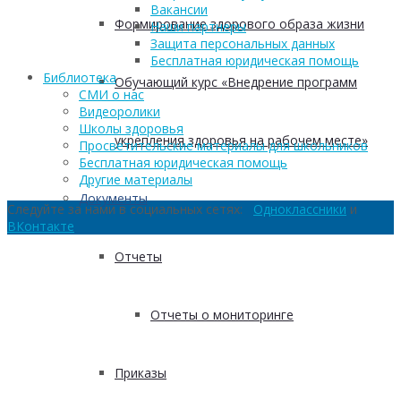
Вакансии
Формирование здорового образа жизни
Наши партнеры
Защита персональных данных
Бесплатная юридическая помощь
Библиотека
Обучающий курс «Внедрение программ
СМИ о нас
Видеоролики
Школы здоровья
укрепления здоровья на рабочем месте»
Просветительские материалы для школьников
Бесплатная юридическая помощь
Другие материалы
Документы
Следуйте за нами в социальных сетях:
Одноклассники
и
ВКонтакте
Отчеты
Отчеты о мониторинге
Приказы