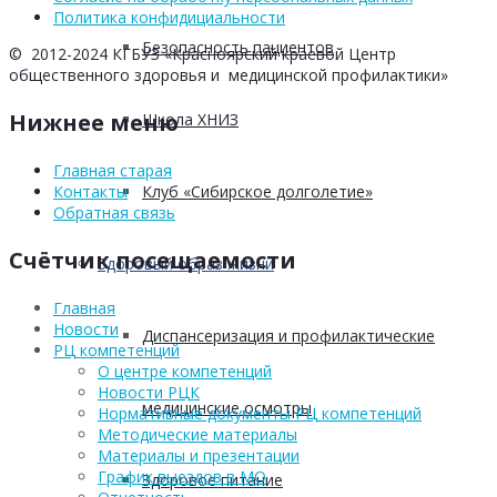
Политика конфидициальности
Безопасность пациентов
© 2012-2024 КГБУЗ «Красноярский краевой Центр
общественного здоровья и медицинской профилактики»
Нижнее меню
Школа ХНИЗ
Главная старая
Клуб «Сибирское долголетие»
Контакты
Обратная связь
Счётчик посещаемости
Здоровый образ жизни
Главная
Новости
Диспансеризация и профилактические
РЦ компетенций
О центре компетенций
Новости РЦК
медицинские осмотры
Нормативные документы РЦ компетенций
Методические материалы
Материалы и презентации
График выездов в МО
Здоровое питание