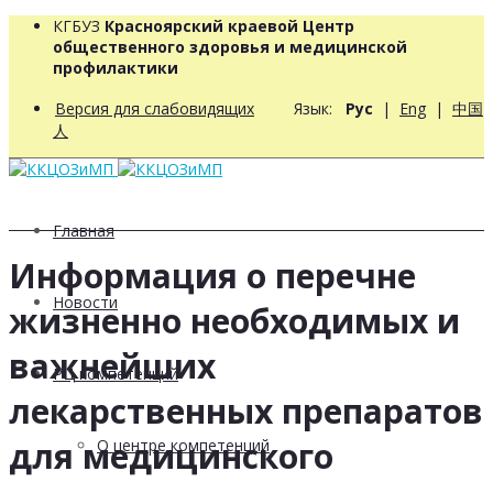
КГБУЗ
Красноярский краевой Центр
общественного здоровья и медицинской
профилактики
Версия для слабовидящих
Язык:
Рус
|
Eng
|
中国
人
Главная
Информация о перечне
Новости
жизненно необходимых и
важнейших
РЦ компетенций
лекарственных препаратов
для медицинского
О центре компетенций