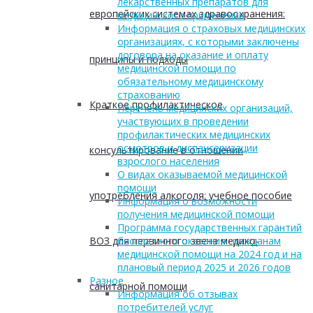
лекарственных препаратов для
европейских системах здравоохранения:
медицинского применения
Информация о страховых медицинских
организациях, с которыми заключены
договора на оказание и оплату
принципы и подходы
медицинской помощи по
обязательному медицинскому
страхованию
Краткое профилактическое
Перечень медицинских организаций,
участвующих в проведении
профилактических медицинских
осмотров и диспансеризации
консультирование в отношении
взрослого населения
О видах оказываемой медицинской
помощи
употребления алкоголя: учебное пособие
Информация о возможности
получения медицинской помощи
Программа государственных гарантий
ВОЗ для первичного звена медико-
бесплатного оказания гражданам
медицинской помощи на 2024 год и на
плановый период 2025 и 2026 годов
Разное
санитарной помощи
Информация об отзывах
потребителей услуг