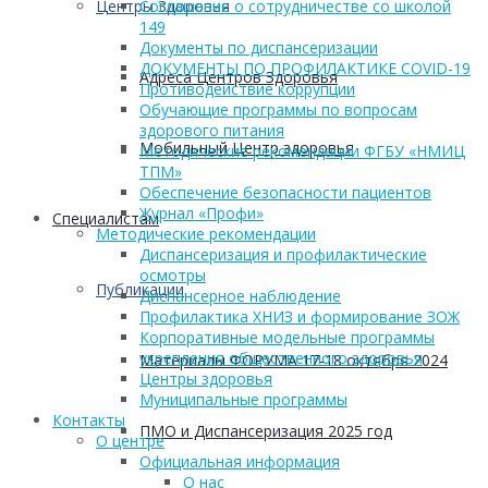
Центры Здоровья
Соглашение о сотрудничестве со школой
149
Документы по диспансеризации
ДОКУМЕНТЫ ПО ПРОФИЛАКТИКЕ COVID-19
Адреса Центров Здоровья
Противодействие коррупции
Обучающие программы по вопросам
здорового питания
Мобильный Центр здоровья
Методические рекомендации ФГБУ «НМИЦ
ТПМ»
Обеспечение безопасности пациентов
Журнал «Профи»
Cпециалистам
Методические рекомендации
Диспансеризация и профилактические
осмотры
Публикации
Диспансерное наблюдение
Профилактика ХНИЗ и формирование ЗОЖ
Корпоративные модельные программы
укрепления общественного здоровья
Материалы ФОРУМА 17-18 октября 2024
Центры здоровья
Муниципальные программы
Контакты
ПМО и Диспансеризация 2025 год
О центре
Официальная информация
О нас