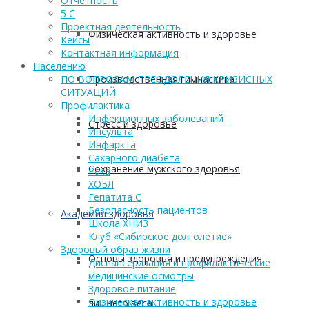
Отчетность
5 С
Проектная деятельность
Физическая активность и здоровье
Кейсы
Контактная информация
Населению
Производственная гимнастика
ПО ВОПРОСАМ ПРЕОДОЛЕНИЯ КРИЗИСНЫХ
СИТУАЦИЙ
Профилактика
Инфекционных заболеваний
Стресс и здоровье
Инсульта
Инфаркта
Сахарного диабета
Сохранение мужского здоровья
Рака
ХОБЛ
Гепатита С
Безопасность пациентов
Академия здоровья
Школа ХНИЗ
Клуб «Сибирское долголетие»
Здоровый образ жизни
Основы здоровья и предупреждения
Диспансеризация и профилактические
медицинские осмотры
Здоровое питание
Физическая активность и здоровье
лишнего веса