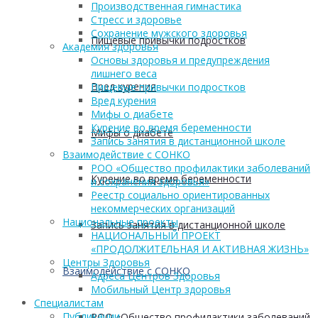
Производственная гимнастика
Стресс и здоровье
Сохранение мужского здоровья
Пищевые привычки подростков
Академия здоровья
Основы здоровья и предупреждения
лишнего веса
Вред курения
Пищевые привычки подростков
Вред курения
Мифы о диабете
Курение во время беременности
Мифы о диабете
Запись занятия в дистанционной школе
Взаимодействие с СОНКО
РОО «Общество профилактики заболеваний
Курение во время беременности
и сохранения здоровья»
Реестр социально ориентированных
некоммерческих организаций
Национальные проекты
Запись занятия в дистанционной школе
НАЦИОНАЛЬНЫЙ ПРОЕКТ
«ПРОДОЛЖИТЕЛЬНАЯ И АКТИВНАЯ ЖИЗНЬ»
Центры Здоровья
Взаимодействие с СОНКО
Адреса Центров Здоровья
Мобильный Центр здоровья
Cпециалистам
Публикации
РОО «Общество профилактики заболеваний