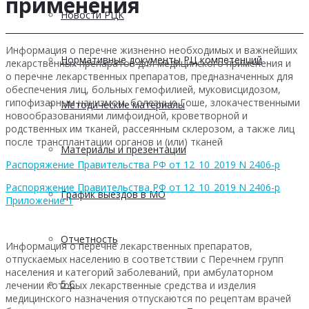
применения
Новости РЦК
Информация о перечне жизненно необходимых и важнейших
Нормативные документы РЦ компетенций
лекарственных препаратов для медицинского применения и
о перечне лекарственных препаратов, предназначенных для
обеспечения лиц, больных гемофилией, муковисцидозом,
гипофизарным нанизмом, болезнью Гоше, злокачественными
Методические материалы
новообразованиями лимфоидной, кроветворной и
родственных им тканей, рассеянным склерозом, а также лиц
после трансплантации органов и (или) тканей
Материалы и презентации
Распоряжение Правительства РФ от 12_10_2019 N 2406-р
Распоряжение Правительства РФ от 12_10_2019 N 2406-р
График выездов в МО
Приложение 1
Отчетность
Информация о перечне лекарственных препаратов,
отпускаемых населению в соответствии с Перечнем групп
населения и категорий заболеваний, при амбулаторном
5 С
лечении которых лекарственные средства и изделия
медицинского назначения отпускаются по рецептам врачей