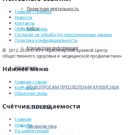
Проектная деятельность
Главная страница
Новости
Контакты
Кейсы
Обратная связь
Согласие на обработку персоональных данных
Политика конфидициальности
Контактная информация
© 2012-2024 КГБУЗ «Красноярский краевой Центр
общественного здоровья и медицинской профилактики»
Населению
Нижнее меню
Главная старая
ПО ВОПРОСАМ ПРЕОДОЛЕНИЯ КРИЗИСНЫХ
Контакты
Обратная связь
Счётчик посещаемости
СИТУАЦИЙ
Главная
Новости
Профилактика
РЦ компетенций