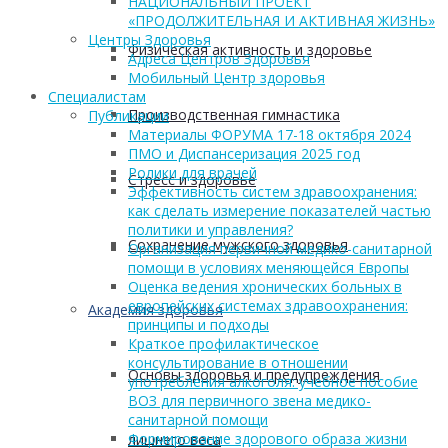
НАЦИОНАЛЬНЫЙ ПРОЕКТ
«ПРОДОЛЖИТЕЛЬНАЯ И АКТИВНАЯ ЖИЗНЬ»
Центры Здоровья
Физическая активность и здоровье
Адреса Центров Здоровья
Мобильный Центр здоровья
Cпециалистам
Производственная гимнастика
Публикации
Материалы ФОРУМА 17-18 октября 2024
ПМО и Диспансеризация 2025 год
Ролики для врачей
Стресс и здоровье
Эффективность систем здравоохранения:
как сделать измерение показателей частью
политики и управления?
Сохранение мужского здоровья
Организация первичной медико-санитарной
помощи в условиях меняющейся Европы
Оценка ведения хронических больных в
европейских системах здравоохранения:
Академия здоровья
принципы и подходы
Краткое профилактическое
консультирование в отношении
Основы здоровья и предупреждения
употребления алкоголя: учебное пособие
ВОЗ для первичного звена медико-
санитарной помощи
Формирование здорового образа жизни
лишнего веса