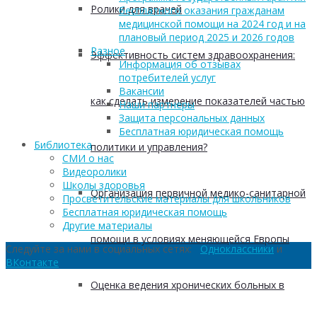
Ролики для врачей
бесплатного оказания гражданам
медицинской помощи на 2024 год и на
плановый период 2025 и 2026 годов
Разное
Эффективность систем здравоохранения:
Информация об отзывах
потребителей услуг
Вакансии
как сделать измерение показателей частью
Наши партнеры
Защита персональных данных
Бесплатная юридическая помощь
Библиотека
политики и управления?
СМИ о нас
Видеоролики
Школы здоровья
Организация первичной медико-санитарной
Просветительские материалы для школьников
Бесплатная юридическая помощь
Другие материалы
помощи в условиях меняющейся Европы
Следуйте за нами в социальных сетях:
Одноклассники
и
ВКонтакте
Оценка ведения хронических больных в