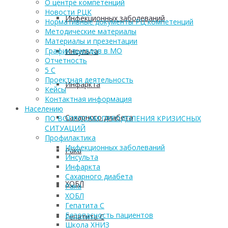
О центре компетенций
Новости РЦК
Инфекционных заболеваний
Нормативные документы РЦ компетенций
Методические материалы
Материалы и презентации
График выездов в МО
Инсульта
Отчетность
5 С
Проектная деятельность
Инфаркта
Кейсы
Контактная информация
Населению
Сахарного диабета
ПО ВОПРОСАМ ПРЕОДОЛЕНИЯ КРИЗИСНЫХ
СИТУАЦИЙ
Профилактика
Инфекционных заболеваний
Рака
Инсульта
Инфаркта
Сахарного диабета
ХОБЛ
Рака
ХОБЛ
Гепатита С
Безопасность пациентов
Гепатита С
Школа ХНИЗ