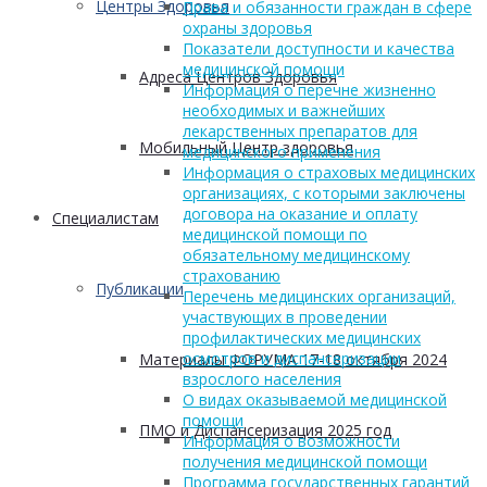
Центры Здоровья
Права и обязанности граждан в сфере
охраны здоровья
Показатели доступности и качества
медицинской помощи
Адреса Центров Здоровья
Информация о перечне жизненно
необходимых и важнейших
лекарственных препаратов для
Мобильный Центр здоровья
медицинского применения
Информация о страховых медицинских
организациях, с которыми заключены
договора на оказание и оплату
Cпециалистам
медицинской помощи по
обязательному медицинскому
страхованию
Публикации
Перечень медицинских организаций,
участвующих в проведении
профилактических медицинских
осмотров и диспансеризации
Материалы ФОРУМА 17-18 октября 2024
взрослого населения
О видах оказываемой медицинской
помощи
ПМО и Диспансеризация 2025 год
Информация о возможности
получения медицинской помощи
Программа государственных гарантий