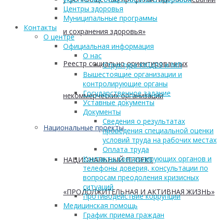
Центры здоровья
Муниципальные программы
Контакты
и сохранения здоровья»
О центре
Официальная информация
О нас
Реестр социально ориентированных
Структура ККЦОЗ и МП
Вышестоящие организации и
контролирующие органы
Государственное задание
некоммерческих организаций
Уставные документы
Документы
Сведения о результатах
Национальные проекты
проведения специальной оценки
условий труда на рабочих местах
Оплата труда
Контакты контролирующих органов и
НАЦИОНАЛЬНЫЙ ПРОЕКТ
телефоны доверия, консультации по
вопросам преодоления кризисных
ситуаций
«ПРОДОЛЖИТЕЛЬНАЯ И АКТИВНАЯ ЖИЗНЬ»
Противодействие коррупции
Медицинская помощь
График приема граждан