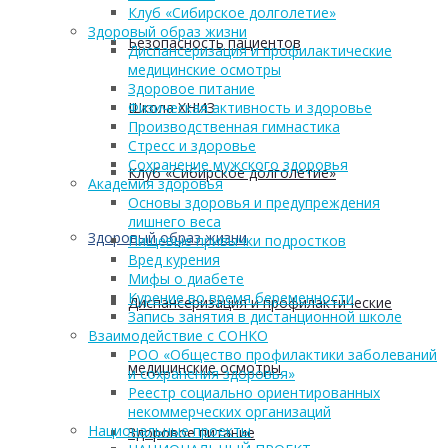
Клуб «Сибирское долголетие»
Здоровый образ жизни
Безопасность пациентов
Диспансеризация и профилактические
медицинские осмотры
Здоровое питание
Школа ХНИЗ
Физическая активность и здоровье
Производственная гимнастика
Стресс и здоровье
Сохранение мужского здоровья
Клуб «Сибирское долголетие»
Академия здоровья
Основы здоровья и предупреждения
лишнего веса
Здоровый образ жизни
Пищевые привычки подростков
Вред курения
Мифы о диабете
Курение во время беременности
Диспансеризация и профилактические
Запись занятия в дистанционной школе
Взаимодействие с СОНКО
РОО «Общество профилактики заболеваний
медицинские осмотры
и сохранения здоровья»
Реестр социально ориентированных
некоммерческих организаций
Национальные проекты
Здоровое питание