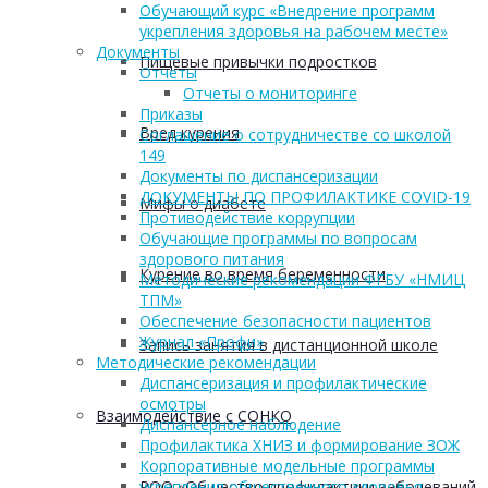
Обучающий курс «Внедрение программ
укрепления здоровья на рабочем месте»
Документы
Пищевые привычки подростков
Отчеты
Отчеты о мониторинге
Приказы
Вред курения
Соглашение о сотрудничестве со школой
149
Документы по диспансеризации
ДОКУМЕНТЫ ПО ПРОФИЛАКТИКЕ COVID-19
Мифы о диабете
Противодействие коррупции
Обучающие программы по вопросам
здорового питания
Курение во время беременности
Методические рекомендации ФГБУ «НМИЦ
ТПМ»
Обеспечение безопасности пациентов
Журнал «Профи»
Запись занятия в дистанционной школе
Методические рекомендации
Диспансеризация и профилактические
осмотры
Взаимодействие с СОНКО
Диспансерное наблюдение
Профилактика ХНИЗ и формирование ЗОЖ
Корпоративные модельные программы
РОО «Общество профилактики заболеваний
укрепления общественного здоровья