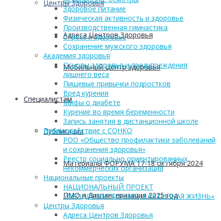
Центры Здоровья
Здоровое питание
Физическая активность и здоровье
Производственная гимнастика
Адреса Центров Здоровья
Стресс и здоровье
Сохранение мужского здоровья
Академия здоровья
Основы здоровья и предупреждения
Мобильный Центр здоровья
лишнего веса
Пищевые привычки подростков
Вред курения
Cпециалистам
Мифы о диабете
Курение во время беременности
Запись занятия в дистанционной школе
Взаимодействие с СОНКО
Публикации
РОО «Общество профилактики заболеваний
и сохранения здоровья»
Реестр социально ориентированных
Материалы ФОРУМА 17-18 октября 2024
некоммерческих организаций
Национальные проекты
НАЦИОНАЛЬНЫЙ ПРОЕКТ
ПМО и Диспансеризация 2025 год
«ПРОДОЛЖИТЕЛЬНАЯ И АКТИВНАЯ ЖИЗНЬ»
Центры Здоровья
Адреса Центров Здоровья