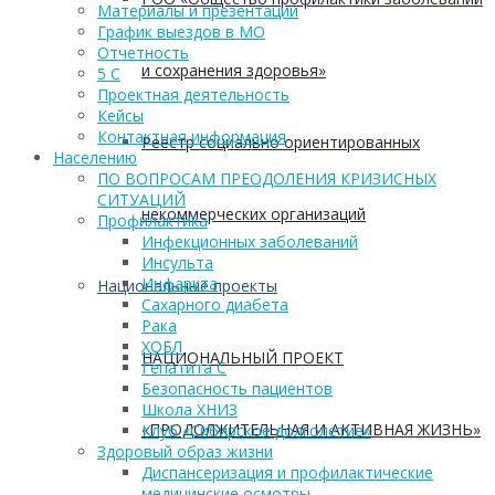
Материалы и презентации
График выездов в МО
Отчетность
и сохранения здоровья»
5 С
Проектная деятельность
Кейсы
Контактная информация
Реестр социально ориентированных
Населению
ПО ВОПРОСАМ ПРЕОДОЛЕНИЯ КРИЗИСНЫХ
СИТУАЦИЙ
некоммерческих организаций
Профилактика
Инфекционных заболеваний
Инсульта
Инфаркта
Национальные проекты
Сахарного диабета
Рака
ХОБЛ
НАЦИОНАЛЬНЫЙ ПРОЕКТ
Гепатита С
Безопасность пациентов
Школа ХНИЗ
«ПРОДОЛЖИТЕЛЬНАЯ И АКТИВНАЯ ЖИЗНЬ»
Клуб «Сибирское долголетие»
Здоровый образ жизни
Диспансеризация и профилактические
медицинские осмотры