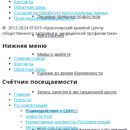
Контакты
Обратная связь
Согласие на обработку персоональных данных
Пищевые привычки подростков
Политика конфидициальности
© 2012-2024 КГБУЗ «Красноярский краевой Центр
общественного здоровья и медицинской профилактики»
Вред курения
Нижнее меню
Мифы о диабете
Главная старая
Контакты
Обратная связь
Курение во время беременности
Счётчик посещаемости
Запись занятия в дистанционной школе
Главная
Новости
РЦ компетенций
Взаимодействие с СОНКО
О центре компетенций
Новости РЦК
Нормативные документы РЦ компетенций
Методические материалы
РОО «Общество профилактики заболеваний