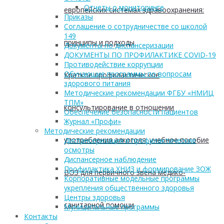
Отчеты о мониторинге
европейских системах здравоохранения:
Приказы
Соглашение о сотрудничестве со школой
149
принципы и подходы
Документы по диспансеризации
ДОКУМЕНТЫ ПО ПРОФИЛАКТИКЕ COVID-19
Противодействие коррупции
Обучающие программы по вопросам
Краткое профилактическое
здорового питания
Методические рекомендации ФГБУ «НМИЦ
ТПМ»
консультирование в отношении
Обеспечение безопасности пациентов
Журнал «Профи»
Методические рекомендации
употребления алкоголя: учебное пособие
Диспансеризация и профилактические
осмотры
Диспансерное наблюдение
Профилактика ХНИЗ и формирование ЗОЖ
ВОЗ для первичного звена медико-
Корпоративные модельные программы
укрепления общественного здоровья
Центры здоровья
санитарной помощи
Муниципальные программы
Контакты