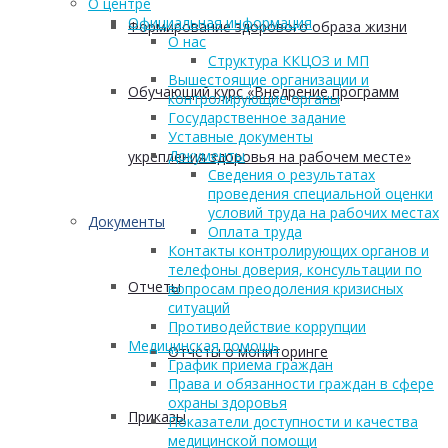
О центре
Официальная информация
Формирование здорового образа жизни
О нас
Структура ККЦОЗ и МП
Вышестоящие организации и
Обучающий курс «Внедрение программ
контролирующие органы
Государственное задание
Уставные документы
Документы
укрепления здоровья на рабочем месте»
Сведения о результатах
проведения специальной оценки
условий труда на рабочих местах
Документы
Оплата труда
Контакты контролирующих органов и
телефоны доверия, консультации по
Отчеты
вопросам преодоления кризисных
ситуаций
Противодействие коррупции
Медицинская помощь
Отчеты о мониторинге
График приема граждан
Права и обязанности граждан в сфере
охраны здоровья
Приказы
Показатели доступности и качества
медицинской помощи