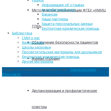
Разное
Информация об отзывах
потребителей услуг
Методические рекомендации ФГБУ «НМИЦ
Вакансии
Наши партнеры
Защита персональных данных
ТПМ»
Бесплатная юридическая помощь
Библиотека
СМИ о нас
Обеспечение безопасности пациентов
Видеоролики
Школы здоровья
Просветительские материалы для школьников
Бесплатная юридическая помощь
Журнал «Профи»
Другие материалы
Следуйте за нами в социальных сетях:
Одноклассники
и
ВКонтакте
Методические рекомендации
Диспансеризация и профилактические
осмотры