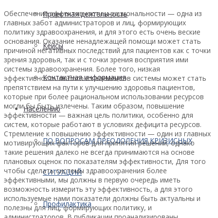
Обеспечение эффективности и рациональности — одна из
Проектная деятельность
главных забот администраторов и лиц, формирующих
политику здравоохранения, и для этого есть очень веские
основания. Оказание ненадлежащей помощи может стать
Кейсы
причиной негативных последствий для пациентов как с точки
зрения здоровья, так и с точки зрения восприятия ими
системы здравоохранения. Более того, низкая
Контактная информация
эффективность любого из элементов системы может стать
препятствием на пути к улучшению здоровья пациентов,
которые при более рациональном использовании ресурсов
могли бы быть излечены. Таким образом, повышение
Населению
эффективности — важная цель политики, особенно для
систем, которые работают в условиях дефицита ресурсов.
Стремление к повышению эффективности — один из главных
ПО ВОПРОСАМ ПРЕОДОЛЕНИЯ КРИЗИСНЫХ
мотивирующих факторов для принятия решений, однако
такие решения далеко не всегда принимаются на основе
плановых оценок по показателям эффективности, Для того
чтобы сделать системы здравоохранения более
СИТУАЦИЙ
эффективными, мы должны в первую очередь иметь
возможность измерить эту эффективность, а для этого
используемые нами показатели должны быть актуальны и
Профилактика
полезны для лиц, формирующих политику, и
администраторов. В публикации проанализированы