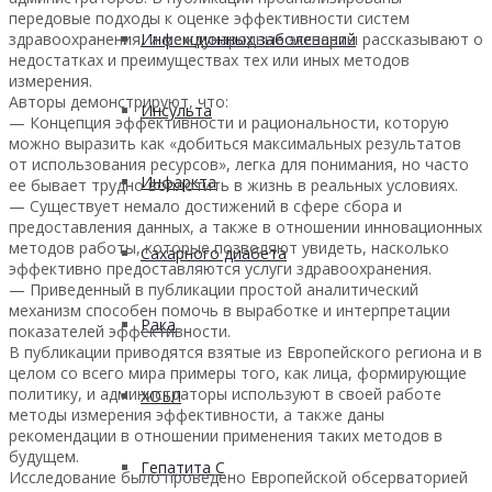
передовые подходы к оценке эффективности систем
Инфекционных заболеваний
здравоохранения, и международные эксперты рассказывают о
недостатках и преимуществах тех или иных методов
измерения.
Авторы демонстрируют, что:
Инсульта
— Концепция эффективности и рациональности, которую
можно выразить как «добиться максимальных результатов
от использования ресурсов», легка для понимания, но часто
Инфаркта
ее бывает трудно воплотить в жизнь в реальных условиях.
— Существует немало достижений в сфере сбора и
предоставления данных, а также в отношении инновационных
методов работы, которые позволяют увидеть, насколько
Сахарного диабета
эффективно предоставляются услуги здравоохранения.
— Приведенный в публикации простой аналитический
механизм способен помочь в выработке и интерпретации
Рака
показателей эффективности.
В публикации приводятся взятые из Европейского региона и в
целом со всего мира примеры того, как лица, формирующие
политику, и администраторы используют в своей работе
ХОБЛ
методы измерения эффективности, а также даны
рекомендации в отношении применения таких методов в
будущем.
Гепатита С
Исследование было проведено Европейской обсерваторией