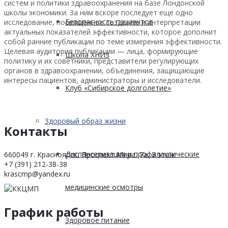
систем и политики здравоохранения на базе Лондонской
школы экономики. За ним вскоре последует еще одно
Безопасность пациентов
исследование, посвященное созданию и интерпретации
актуальных показателей эффективности, которое дополнит
собой ранние публикации по теме измерения эффективности.
Целевая аудитория публикации — лица, формирующие
Школа ХНИЗ
политику и их советники, представители регулирующих
органов в здравоохранении, объединения, защищающие
интересы пациентов, администраторы и исследователи.
Клуб «Сибирское долголетие»
Здоровый образ жизни
Контакты
Диспансеризация и профилактические
660049 г. Красноярск, Проспект Мира, 7а, 3 этаж
+7 (391) 212-38-38
krascmp@yandex.ru
медицинские осмотры
График работы
Здоровое питание