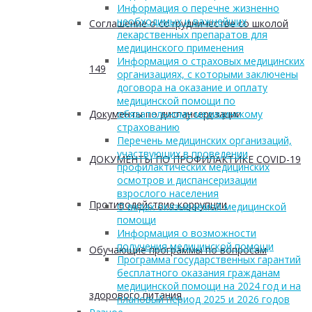
Информация о перечне жизненно
необходимых и важнейших
Соглашение о сотрудничестве со школой
лекарственных препаратов для
медицинского применения
Информация о страховых медицинских
149
организациях, с которыми заключены
договора на оказание и оплату
медицинской помощи по
Документы по диспансеризации
обязательному медицинскому
страхованию
Перечень медицинских организаций,
участвующих в проведении
ДОКУМЕНТЫ ПО ПРОФИЛАКТИКЕ COVID-19
профилактических медицинских
осмотров и диспансеризации
взрослого населения
Противодействие коррупции
О видах оказываемой медицинской
помощи
Информация о возможности
получения медицинской помощи
Обучающие программы по вопросам
Программа государственных гарантий
бесплатного оказания гражданам
медицинской помощи на 2024 год и на
здорового питания
плановый период 2025 и 2026 годов