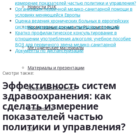
измерение показателей частью политики и управления?
Новости РЦК
Организация первичной медико-санитарной помощи в
условиях меняющейся Европы
Оценка ведения хронических больных в европейских
системах здравоохранения: принципы и подходы
Нормативные документы РЦ компетенций
Кратко профилактическое консультирование в
отношении употребления алкоголя: учебное пособие
ВОЗ для первичного звена медико-санитарной
Методические материалы
Документы по диспансеризации
Материалы и презентации
Смотри также:
Эффективность систем
График выездов в МО
здравоохранения: как
сделать измерение
Отчетность
показателей частью
политики и управления?
5 С