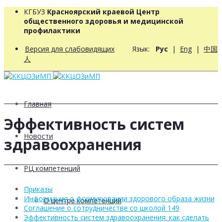
КГБУЗ
Красноярский краевой Центр
общественного здоровья и медицинской
профилактики
Версия для слабовидящих
Язык:
Рус
|
Eng
|
中国
人
Главная
Эффективность систем
Новости
здравоохранения
РЦ компетенций
Приказы
Информация о формировании здорового образа жизни
О центре компетенций
Соглашение о сотрудничестве со школой 149
Эффективность систем здравоохранения: как сделать