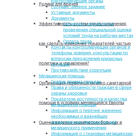
контролирующие органы
Ролики для врачей
Государственное задание
Уставные документы
Документы
Эффективность систем здравоохранения:
Сведения о результатах
проведения специальной оценки
условий труда на рабочих местах
Оплата труда
как сделать измерение показателей частью
Контакты контролирующих органов и
телефоны доверия, консультации по
вопросам преодоления кризисных
политики и управления?
ситуаций
Противодействие коррупции
Медицинская помощь
График приема граждан
Организация первичной медико-санитарной
Права и обязанности граждан в сфере
охраны здоровья
Показатели доступности и качества
помощи в условиях меняющейся Европы
медицинской помощи
Информация о перечне жизненно
необходимых и важнейших
лекарственных препаратов для
Оценка ведения хронических больных в
медицинского применения
Информация о страховых медицинских