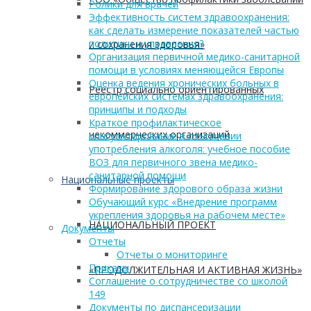
Ролики для врачей
Эффективность систем здравоохранения:
как сделать измерение показателей частью
политики и управления?
и сохранения здоровья»
Организация первичной медико-санитарной
помощи в условиях меняющейся Европы
Оценка ведения хронических больных в
Реестр социально ориентированных
европейских системах здравоохранения:
принципы и подходы
Краткое профилактическое
некоммерческих организаций
консультирование в отношении
употребления алкоголя: учебное пособие
ВОЗ для первичного звена медико-
санитарной помощи
Национальные проекты
Формирование здорового образа жизни
Обучающий курс «Внедрение программ
укрепления здоровья на рабочем месте»
НАЦИОНАЛЬНЫЙ ПРОЕКТ
Документы
Отчеты
Отчеты о мониторинге
Приказы
«ПРОДОЛЖИТЕЛЬНАЯ И АКТИВНАЯ ЖИЗНЬ»
Соглашение о сотрудничестве со школой
149
Документы по диспансеризации