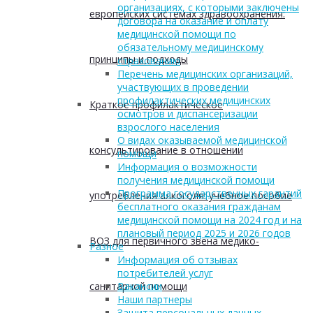
организациях, с которыми заключены
европейских системах здравоохранения:
договора на оказание и оплату
медицинской помощи по
обязательному медицинскому
принципы и подходы
страхованию
Перечень медицинских организаций,
участвующих в проведении
профилактических медицинских
Краткое профилактическое
осмотров и диспансеризации
взрослого населения
О видах оказываемой медицинской
консультирование в отношении
помощи
Информация о возможности
получения медицинской помощи
Программа государственных гарантий
употребления алкоголя: учебное пособие
бесплатного оказания гражданам
медицинской помощи на 2024 год и на
плановый период 2025 и 2026 годов
ВОЗ для первичного звена медико-
Разное
Информация об отзывах
потребителей услуг
санитарной помощи
Вакансии
Наши партнеры
Защита персональных данных