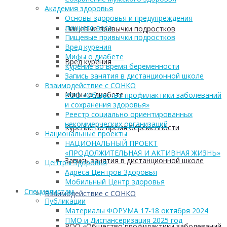
Академия здоровья
Основы здоровья и предупреждения
лишнего веса
Пищевые привычки подростков
Пищевые привычки подростков
Вред курения
Мифы о диабете
Вред курения
Курение во время беременности
Запись занятия в дистанционной школе
Взаимодействие с СОНКО
Мифы о диабете
РОО «Общество профилактики заболеваний
и сохранения здоровья»
Реестр социально ориентированных
некоммерческих организаций
Курение во время беременности
Национальные проекты
НАЦИОНАЛЬНЫЙ ПРОЕКТ
«ПРОДОЛЖИТЕЛЬНАЯ И АКТИВНАЯ ЖИЗНЬ»
Запись занятия в дистанционной школе
Центры Здоровья
Адреса Центров Здоровья
Мобильный Центр здоровья
Cпециалистам
Взаимодействие с СОНКО
Публикации
Материалы ФОРУМА 17-18 октября 2024
ПМО и Диспансеризация 2025 год
РОО «Общество профилактики заболеваний