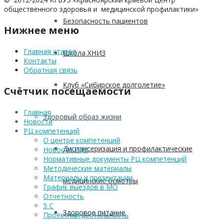
общественного здоровья и медицинской профилактики»
Безопасность пациентов
Нижнее меню
Главная старая
Школа ХНИЗ
Контакты
Обратная связь
Клуб «Сибирское долголетие»
Счётчик посещаемости
Главная
Здоровый образ жизни
Новости
РЦ компетенций
О центре компетенций
Диспансеризация и профилактические
Новости РЦК
Нормативные документы РЦ компетенций
Методические материалы
Материалы и презентации
медицинские осмотры
График выездов в МО
Отчетность
5 С
Здоровое питание
Проектная деятельность