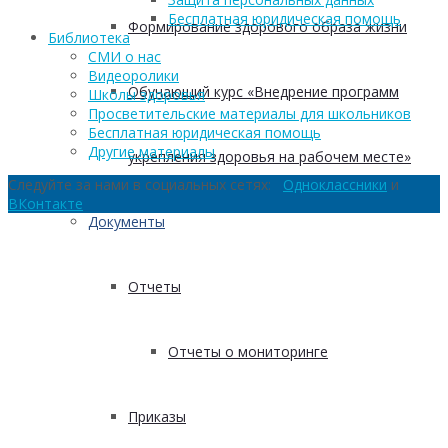
Бесплатная юридическая помощь
Формирование здорового образа жизни
Библиотека
СМИ о нас
Видеоролики
Обучающий курс «Внедрение программ
Школы здоровья
Просветительские материалы для школьников
Бесплатная юридическая помощь
Другие материалы
укрепления здоровья на рабочем месте»
Следуйте за нами в социальных сетях:
Одноклассники
и
ВКонтакте
Документы
Отчеты
Отчеты о мониторинге
Приказы