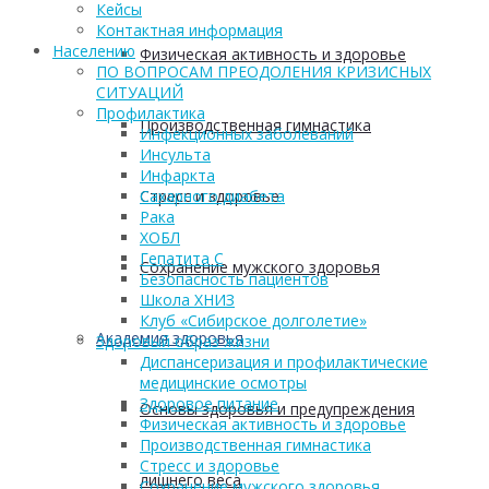
Кейсы
Контактная информация
Населению
Физическая активность и здоровье
ПО ВОПРОСАМ ПРЕОДОЛЕНИЯ КРИЗИСНЫХ
СИТУАЦИЙ
Профилактика
Производственная гимнастика
Инфекционных заболеваний
Инсульта
Инфаркта
Стресс и здоровье
Сахарного диабета
Рака
ХОБЛ
Гепатита С
Сохранение мужского здоровья
Безопасность пациентов
Школа ХНИЗ
Клуб «Сибирское долголетие»
Академия здоровья
Здоровый образ жизни
Диспансеризация и профилактические
медицинские осмотры
Здоровое питание
Основы здоровья и предупреждения
Физическая активность и здоровье
Производственная гимнастика
Стресс и здоровье
лишнего веса
Сохранение мужского здоровья