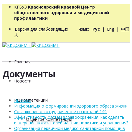
КГБУЗ
Красноярский краевой Центр
общественного здоровья и медицинской
профилактики
Версия для слабовидящих
Язык:
Рус
|
Eng
|
中国
人
Главная
Документы
Новости
РЦ компетенций
Приказы
Информация о формировании здорового образа жизни
Соглашение о сотрудничестве со школой 149
Эффективность систем здравоохранения: как сделать
О центре компетенций
измерение показателей частью политики и управления?
Организация первичной медико-санитарной помощи в