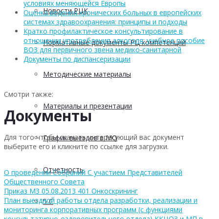
условиях меняющейся Европы
Новости РЦК
Оценка ведения хронических больных в европейских
системах здравоохранения: принципы и подходы
Кратко профилактическое консультирование в
отношении употребления алкоголя: учебное пособие
Нормативные документы РЦ компетенций
ВОЗ для первичного звена медико-санитарной
Документы по диспансеризации
Методические материалы
Смотри также:
Материалы и презентации
Документы
Для того чтобы скачать интересующий вас документ
График выездов в МО
выберите его и кликните по ссылке для загрузки.
Отчетность
О проведении Собраний С участием Представителей
Общественного Совета
Приказ МЗ 05.08.2013 401 Онкоскрининг
План выездной работы отдела разработки, реализации и
5 С
мониторинга корпоративных программ (с функциями
консультативно-оздоровительного отдела) ККЦОЗ и МП в