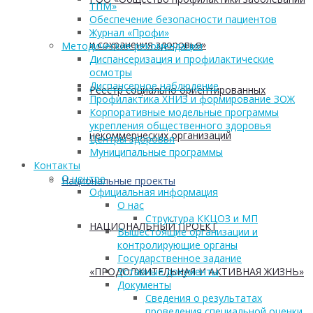
ТПМ»
Обеспечение безопасности пациентов
Журнал «Профи»
и сохранения здоровья»
Методические рекомендации
Диспансеризация и профилактические
осмотры
Диспансерное наблюдение
Реестр социально ориентированных
Профилактика ХНИЗ и формирование ЗОЖ
Корпоративные модельные программы
укрепления общественного здоровья
некоммерческих организаций
Центры здоровья
Муниципальные программы
Контакты
О центре
Национальные проекты
Официальная информация
О нас
Структура ККЦОЗ и МП
НАЦИОНАЛЬНЫЙ ПРОЕКТ
Вышестоящие организации и
контролирующие органы
Государственное задание
«ПРОДОЛЖИТЕЛЬНАЯ И АКТИВНАЯ ЖИЗНЬ»
Уставные документы
Документы
Сведения о результатах
проведения специальной оценки