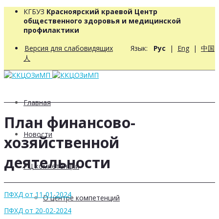
КГБУЗ
Красноярский краевой Центр
общественного здоровья и медицинской
профилактики
Версия для слабовидящих
Язык:
Рус
|
Eng
|
中国
人
Главная
План финансово-
Новости
хозяйственной
деятельности
РЦ компетенций
ПФХД от 11-01-2024
О центре компетенций
ПФХД от 20-02-2024