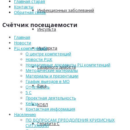
Главная старая
Контакты
Инфекционных заболеваний
Обратная связь
Счётчик посещаемости
Инсульта
Главная
Новости
Инфаркта
РЦ компетенций
О центре компетенций
Новости РЦК
Нормативные документы РЦ компетенций
Сахарного диабета
Методические материалы
Материалы и презентации
График выездов в МО
Рака
Отчетность
5 С
Проектная деятельность
Кейсы
ХОБЛ
Контактная информация
Населению
ПО ВОПРОСАМ ПРЕОДОЛЕНИЯ КРИЗИСНЫХ
Гепатита С
СИТУАЦИЙ