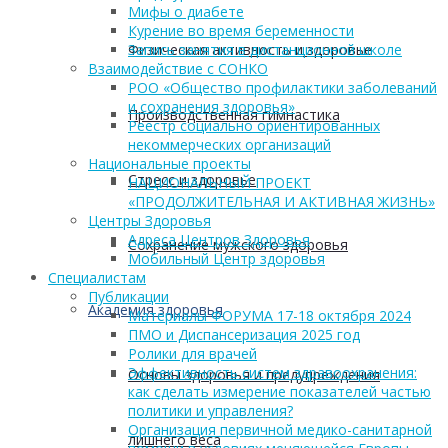
Мифы о диабете
Курение во время беременности
Физическая активность и здоровье
Запись занятия в дистанционной школе
Взаимодействие с СОНКО
РОО «Общество профилактики заболеваний
и сохранения здоровья»
Производственная гимнастика
Реестр социально ориентированных
некоммерческих организаций
Национальные проекты
Стресс и здоровье
НАЦИОНАЛЬНЫЙ ПРОЕКТ
«ПРОДОЛЖИТЕЛЬНАЯ И АКТИВНАЯ ЖИЗНЬ»
Центры Здоровья
Адреса Центров Здоровья
Сохранение мужского здоровья
Мобильный Центр здоровья
Cпециалистам
Публикации
Академия здоровья
Материалы ФОРУМА 17-18 октября 2024
ПМО и Диспансеризация 2025 год
Ролики для врачей
Эффективность систем здравоохранения:
Основы здоровья и предупреждения
как сделать измерение показателей частью
политики и управления?
Организация первичной медико-санитарной
лишнего веса