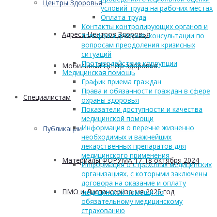
Центры Здоровья
условий труда на рабочих местах
Оплата труда
Контакты контролирующих органов и
Адреса Центров Здоровья
телефоны доверия, консультации по
вопросам преодоления кризисных
ситуаций
Противодействие коррупции
Мобильный Центр здоровья
Медицинская помощь
График приема граждан
Права и обязанности граждан в сфере
Cпециалистам
охраны здоровья
Показатели доступности и качества
медицинской помощи
Информация о перечне жизненно
Публикации
необходимых и важнейших
лекарственных препаратов для
медицинского применения
Материалы ФОРУМА 17-18 октября 2024
Информация о страховых медицинских
организациях, с которыми заключены
договора на оказание и оплату
ПМО и Диспансеризация 2025 год
медицинской помощи по
обязательному медицинскому
страхованию