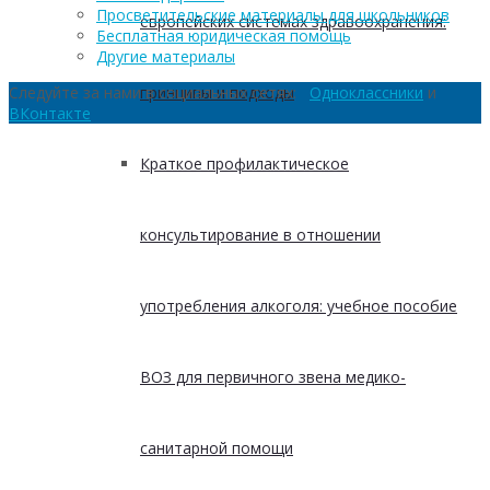
Просветительские материалы для школьников
европейских системах здравоохранения:
Бесплатная юридическая помощь
Другие материалы
принципы и подходы
Следуйте за нами в социальных сетях:
Одноклассники
и
ВКонтакте
Краткое профилактическое
консультирование в отношении
употребления алкоголя: учебное пособие
ВОЗ для первичного звена медико-
санитарной помощи