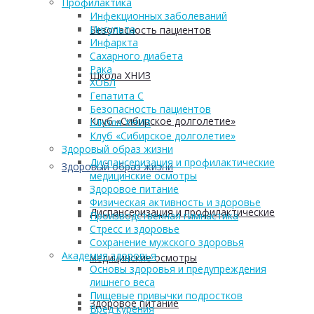
Профилактика
Инфекционных заболеваний
Инсульта
Безопасность пациентов
Инфаркта
Сахарного диабета
Рака
Школа ХНИЗ
ХОБЛ
Гепатита С
Безопасность пациентов
Клуб «Сибирское долголетие»
Школа ХНИЗ
Клуб «Сибирское долголетие»
Здоровый образ жизни
Диспансеризация и профилактические
Здоровый образ жизни
медицинские осмотры
Здоровое питание
Физическая активность и здоровье
Диспансеризация и профилактические
Производственная гимнастика
Стресс и здоровье
Сохранение мужского здоровья
Академия здоровья
медицинские осмотры
Основы здоровья и предупреждения
лишнего веса
Пищевые привычки подростков
Здоровое питание
Вред курения