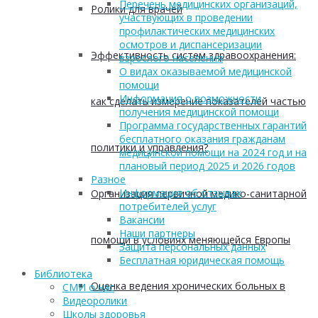
Перечень медицинских организаций,
Ролики для врачей
участвующих в проведении
профилактических медицинских
осмотров и диспансеризации
Эффективность систем здравоохранения:
взрослого населения
О видах оказываемой медицинской
помощи
Информация о возможности
как сделать измерение показателей частью
получения медицинской помощи
Программа государственных гарантий
бесплатного оказания гражданам
политики и управления?
медицинской помощи на 2024 год и на
плановый период 2025 и 2026 годов
Разное
Информация об отзывах
Организация первичной медико-санитарной
потребителей услуг
Вакансии
Наши партнеры
помощи в условиях меняющейся Европы
Защита персональных данных
Бесплатная юридическая помощь
Библиотека
Оценка ведения хронических больных в
СМИ о нас
Видеоролики
Школы здоровья