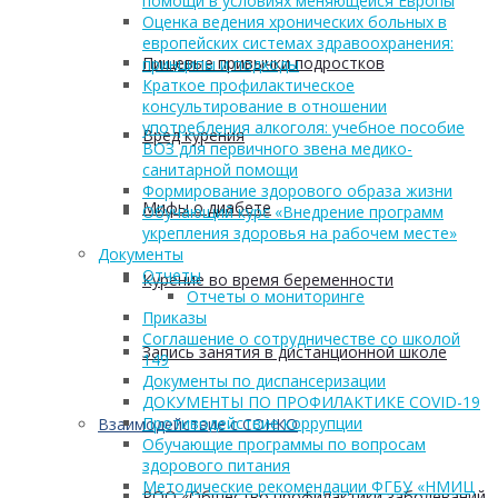
помощи в условиях меняющейся Европы
Оценка ведения хронических больных в
европейских системах здравоохранения:
Пищевые привычки подростков
принципы и подходы
Краткое профилактическое
консультирование в отношении
употребления алкоголя: учебное пособие
Вред курения
ВОЗ для первичного звена медико-
санитарной помощи
Формирование здорового образа жизни
Мифы о диабете
Обучающий курс «Внедрение программ
укрепления здоровья на рабочем месте»
Документы
Отчеты
Курение во время беременности
Отчеты о мониторинге
Приказы
Соглашение о сотрудничестве со школой
Запись занятия в дистанционной школе
149
Документы по диспансеризации
ДОКУМЕНТЫ ПО ПРОФИЛАКТИКЕ COVID-19
Противодействие коррупции
Взаимодействие с СОНКО
Обучающие программы по вопросам
здорового питания
Методические рекомендации ФГБУ «НМИЦ
РОО «Общество профилактики заболеваний