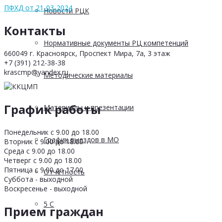
ПФХД от 21-03-2024
Новости РЦК
Контакты
Нормативные документы РЦ компетенций
660049 г. Красноярск, Проспект Мира, 7а, 3 этаж
+7 (391) 212-38-38
krascmp@yandex.ru
Методические материалы
График работы
Материалы и презентации
Понедельник с 9.00 до 18.00
График выездов в МО
Вторник с 9.00 до 18.00
Среда с 9.00 до 18.00
Четверг с 9.00 до 18.00
Пятница с 9.00 до 17.00
Отчетность
Суббота - выходной
Воскресенье - выходной
5 С
Прием граждан