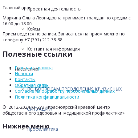
Главный врач
Проектная деятельность
Маркина Ольга Леонидовна принимает граждан по средам с
16.00 до 18.00.
Кейсы
Прием ведется по записи. Записаться на прием можно по
телефону +7 (391) 212-38-38
Контактная информация
Полезные ссылки
Главная страница
Населению
Новости
Контакты
Обратная связь
ПО ВОПРОСАМ ПРЕОДОЛЕНИЯ КРИЗИСНЫХ
Согласие на обработку персоональных данных
Политика конфидициальности
© 2012-2024 КГБУЗ «Красноярский краевой Центр
СИТУАЦИЙ
общественного здоровья и медицинской профилактики»
Нижнее меню
Профилактика