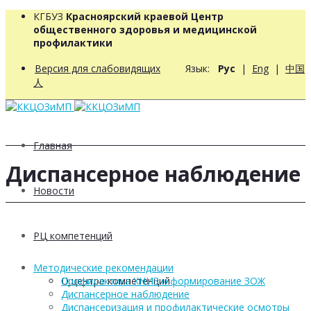
КГБУЗ
Красноярский краевой Центр
общественного здоровья и медицинской
профилактики
Версия для слабовидящих
Язык:
Рус
|
Eng
|
中国
人
Главная
Диспансерное наблюдение
Новости
РЦ компетенций
Методические рекомендации
О центре компетенций
Профилактика ХНИЗ и формирование ЗОЖ
Диспансерное наблюдение
Диспансеризация и профилактические осмотры