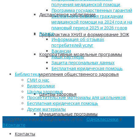
получения медицинской помощи
Программа государственных гарантий
Диспансерное наблюдение
бесплатного оказания гражданам
медицинской помощи на 2024 год и на
плановый период 2025 и 2026 годов
Разное
Профилактика ХНИЗ и формирование ЗОЖ
Информация об отзывах
потребителей услуг
Вакансии
Корпоративные модельные программы
Наши партнеры
Защита персональных данных
Бесплатная юридическая помощь
укрепления общественного здоровья
Библиотека
СМИ о нас
Видеоролики
Школы здоровья
Центры здоровья
Просветительские материалы для школьников
Бесплатная юридическая помощь
Другие материалы
Муниципальные программы
Следуйте за нами в социальных сетях:
Одноклассники
и
ВКонтакте
Контакты