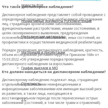
Новости РЦК
Что такое диспансерное наблюдение?
Диспансерное наблюдение представляет собой проводимое с
определенной периодичностью необходимое обследование
Нормативные документы РЦ компетенций
лиц, страдающих хроническими заболеваниями,
функциональными расстройствами, иными состояниями, в
целях своевременного выявления, предупреждения
Методические материалы
осложнений, обострений заболеваний, иных состояний, их
профилактики и осуществления медицинской реабилитации.
Порядок проведения диспансерного наблюдения, кратность,
Материалы и презентации
объем исследований регламентируется Приказом 168н от
15.03.2022 «Об утверждении порядка проведения
диспансерного наблюдения за взрослыми».
График выездов в МО
Кто должен находиться на диспансерном наблюдении?
Диспансерному наблюдению подлежат лица, страдающие
Отчетность
отдельными хроническими неинфекционными и
инфекционными заболеваниями или имеющие высокий риск
их развития, а также лица, находящиеся в
восстановительном периоде после перенесенных острых
5 С
заболеваний (состояний, в том числе травм и отравлений).