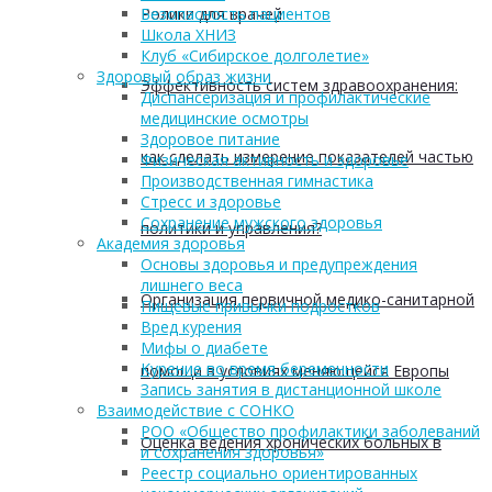
Ролики для врачей
Безопасность пациентов
Школа ХНИЗ
Клуб «Сибирское долголетие»
Здоровый образ жизни
Эффективность систем здравоохранения:
Диспансеризация и профилактические
медицинские осмотры
Здоровое питание
как сделать измерение показателей частью
Физическая активность и здоровье
Производственная гимнастика
Стресс и здоровье
Сохранение мужского здоровья
политики и управления?
Академия здоровья
Основы здоровья и предупреждения
лишнего веса
Организация первичной медико-санитарной
Пищевые привычки подростков
Вред курения
Мифы о диабете
Курение во время беременности
помощи в условиях меняющейся Европы
Запись занятия в дистанционной школе
Взаимодействие с СОНКО
РОО «Общество профилактики заболеваний
Оценка ведения хронических больных в
и сохранения здоровья»
Реестр социально ориентированных