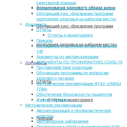
санитарной помощи
Формирование здорового образа жизни
Формирование здорового образа жизни
Обучающий курс «Внедрение программ
укрепления здоровья на рабочем месте»
Документы
Обучающий курс «Внедрение программ
Отчеты
Отчеты о мониторинге
Приказы
укрепления здоровья на рабочем месте»
Соглашение о сотрудничестве со школой
149
Документы по диспансеризации
ДОКУМЕНТЫ ПО ПРОФИЛАКТИКЕ COVID-19
Документы
Противодействие коррупции
Обучающие программы по вопросам
здорового питания
Отчеты
Методические рекомендации ФГБУ «НМИЦ
ТПМ»
Обеспечение безопасности пациентов
Отчеты о мониторинге
Журнал «Профи»
Методические рекомендации
Диспансеризация и профилактические
осмотры
Приказы
Диспансерное наблюдение
Профилактика ХНИЗ и формирование ЗОЖ