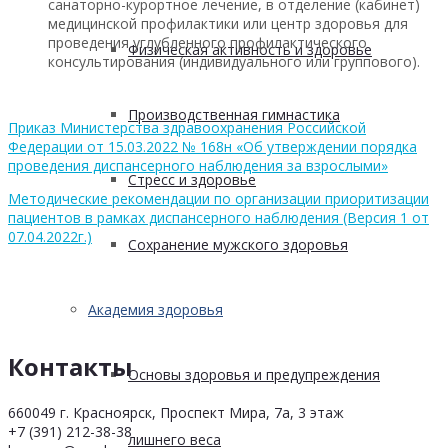
санаторно-курортное лечение, в отделение (кабинет)
медицинской профилактики или центр здоровья для
проведения углубленного профилактического
Физическая активность и здоровье
консультирования (индивидуального или группового).
Производственная гимнастика
Приказ Министерства здравоохранения Российской
Федерации от 15.03.2022 № 168н «Об утверждении порядка
проведения диспансерного наблюдения за взрослыми»
Стресс и здоровье
Методические рекомендации по организации приоритизации
пациентов в рамках диспансерного наблюдения (Версия 1 от
07.04.2022г.)
Сохранение мужского здоровья
Академия здоровья
Контакты
Основы здоровья и предупреждения
660049 г. Красноярск, Проспект Мира, 7а, 3 этаж
+7 (391) 212-38-38
лишнего веса