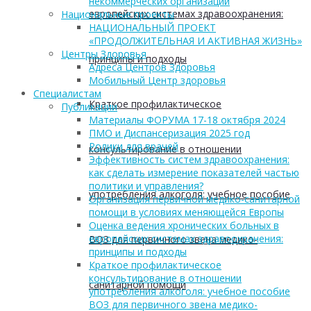
некоммерческих организаций
европейских системах здравоохранения:
Национальные проекты
НАЦИОНАЛЬНЫЙ ПРОЕКТ
«ПРОДОЛЖИТЕЛЬНАЯ И АКТИВНАЯ ЖИЗНЬ»
Центры Здоровья
принципы и подходы
Адреса Центров Здоровья
Мобильный Центр здоровья
Cпециалистам
Краткое профилактическое
Публикации
Материалы ФОРУМА 17-18 октября 2024
ПМО и Диспансеризация 2025 год
Ролики для врачей
консультирование в отношении
Эффективность систем здравоохранения:
как сделать измерение показателей частью
политики и управления?
употребления алкоголя: учебное пособие
Организация первичной медико-санитарной
помощи в условиях меняющейся Европы
Оценка ведения хронических больных в
европейских системах здравоохранения:
ВОЗ для первичного звена медико-
принципы и подходы
Краткое профилактическое
консультирование в отношении
санитарной помощи
употребления алкоголя: учебное пособие
ВОЗ для первичного звена медико-