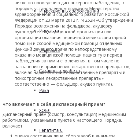
числе по проведению диспансерного наблюдения, в
порядке, установленном приказом Министерства
Инфекционных заболеваний
здравоохранения и социального развития Российской
Федерации от 23 марта 2012 г. N 252н «Об утверждении
Порядка возложения на фельдшера, акушерку
Инсульта
руководителем медицинской организации при
организации оказания первичной медикосанитарной
помощи и скорой медицинской помощи отдельных
функций лечащего врача по непосредственному
Инфаркта
оказанию медицинской помощи пациенту в период
наблюдения за ним и его лечения, в том числе по
назначению и применению лекарственных препаратов,
Сахарного диабета
включая наркотические лекарственные препараты и
психотропные лекарственные препараты»
соответственно — фельдшер, акушер пункта).
Рака
Что включает в себя диспансерный прием?
ХОБЛ
Диспансерный прием (осмотр, консультация) медицинским
работником, указанным в пункте 6 настоящего Порядка,
включает:
Гепатита С
оценку состояния лица, сбор жалоб и анамнеза,