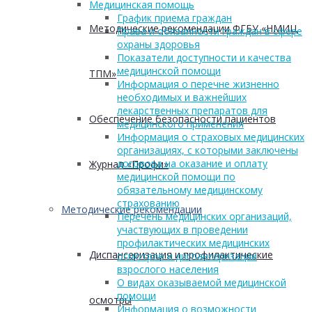
Медицинская помощь
График приема граждан
Методические рекомендации ФГБУ «НМИЦ
Права и обязанности граждан в сфере
охраны здоровья
Показатели доступности и качества
медицинской помощи
ТПМ»
Информация о перечне жизненно
необходимых и важнейших
лекарственных препаратов для
Обеспечение безопасности пациентов
медицинского применения
Информация о страховых медицинских
организациях, с которыми заключены
договора на оказание и оплату
Журнал «Профи»
медицинской помощи по
обязательному медицинскому
страхованию
Методические рекомендации
Перечень медицинских организаций,
участвующих в проведении
профилактических медицинских
Диспансеризация и профилактические
осмотров и диспансеризации
взрослого населения
О видах оказываемой медицинской
помощи
осмотры
Информация о возможности