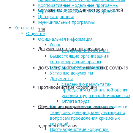
Корпоративные модельные программы
Соглашение о сотрудничестве со школой
укрепления общественного здоровья
Центры здоровья
Муниципальные программы
Контакты
149
О центре
Официальная информация
О нас
Документы по диспансеризации
Структура ККЦОЗ и МП
Вышестоящие организации и
контролирующие органы
Государственное задание
ДОКУМЕНТЫ ПО ПРОФИЛАКТИКЕ COVID-19
Уставные документы
Документы
Сведения о результатах
Противодействие коррупции
проведения специальной оценки
условий труда на рабочих местах
Оплата труда
Обучающие программы по вопросам
Контакты контролирующих органов и
телефоны доверия, консультации по
вопросам преодоления кризисных
ситуаций
здорового питания
Противодействие коррупции