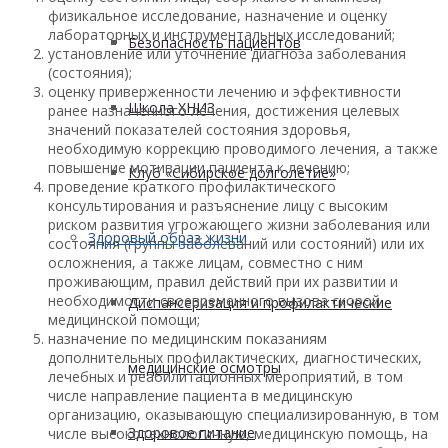
физикальное исследование, назначение и оценку
лабораторных и инструментальных исследований;
Безопасность пациентов
установление или уточнение диагноза заболевания
(состояния);
оценку приверженности лечению и эффективности
Школа ХНИЗ
ранее назначенного лечения, достижения целевых
значений показателей состояния здоровья,
необходимую коррекцию проводимого лечения, а также
повышение мотивации пациента к лечению;
Клуб «Сибирское долголетие»
проведение краткого профилактического
консультирования и разъяснение лицу с высоким
риском развития угрожающего жизни заболевания или
Здоровый образ жизни
состояния (группы заболеваний или состояний) или их
осложнения, а также лицам, совместно с ним
проживающим, правил действий при их развитии и
необходимости своевременного вызова скорой
Диспансеризация и профилактические
медицинской помощи;
назначение по медицинским показаниям
дополнительных профилактических, диагностических,
медицинские осмотры
лечебных и реабилитационных мероприятий, в том
числе направление пациента в медицинскую
организацию, оказывающую специализированную, в том
Здоровое питание
числе высокотехнологичную, медицинскую помощь, на