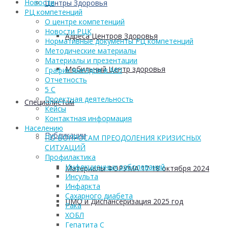
Новости
Центры Здоровья
РЦ компетенций
О центре компетенций
Новости РЦК
Адреса Центров Здоровья
Нормативные документы РЦ компетенций
Методические материалы
Материалы и презентации
Мобильный Центр здоровья
График выездов в МО
Отчетность
5 С
Проектная деятельность
Cпециалистам
Кейсы
Контактная информация
Населению
Публикации
ПО ВОПРОСАМ ПРЕОДОЛЕНИЯ КРИЗИСНЫХ
СИТУАЦИЙ
Профилактика
Инфекционных заболеваний
Материалы ФОРУМА 17-18 октября 2024
Инсульта
Инфаркта
Сахарного диабета
ПМО и Диспансеризация 2025 год
Рака
ХОБЛ
Гепатита С