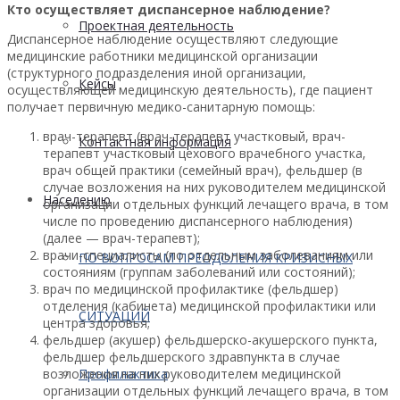
Кто осуществляет диспансерное наблюдение?
Проектная деятельность
Диспансерное наблюдение осуществляют следующие
медицинские работники медицинской организации
(структурного подразделения иной организации,
Кейсы
осуществляющей медицинскую деятельность), где пациент
получает первичную медико-санитарную помощь:
врач-терапевт (врач-терапевт участковый, врач-
Контактная информация
терапевт участковый цехового врачебного участка,
врач общей практики (семейный врач), фельдшер (в
случае возложения на них руководителем медицинской
Населению
организации отдельных функций лечащего врача, в том
числе по проведению диспансерного наблюдения)
(далее — врач-терапевт);
врачи-специалисты (по отдельным заболеваниям или
ПО ВОПРОСАМ ПРЕОДОЛЕНИЯ КРИЗИСНЫХ
состояниям (группам заболеваний или состояний);
врач по медицинской профилактике (фельдшер)
отделения (кабинета) медицинской профилактики или
СИТУАЦИЙ
центра здоровья;
фельдшер (акушер) фельдшерско-акушерского пункта,
фельдшер фельдшерского здравпункта в случае
Профилактика
возложения на них руководителем медицинской
организации отдельных функций лечащего врача, в том