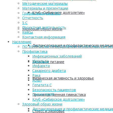
Методические материалы
Материалы и презентации
Клуб «Сибирское долголетие»
График выездов в МО
Отчетность
5 С
Проектная деятельность
Здоровый образ жизни
Кейсы
Контактная информация
Населению
Диспансеризация и профилактические медици
ПО ВОПРОСАМ ПРЕОДОЛЕНИЯ КРИЗИСНЫХ СИТУ
Профилактика
Инфекционных заболеваний
Инсульта
Здоровое питание
Инфаркта
Сахарного диабета
Рака
Физическая активность и здоровье
ХОБЛ
Гепатита С
Безопасность пациентов
Производственная гимнастика
Школа ХНИЗ
Клуб «Сибирское долголетие»
Здоровый образ жизни
Диспансеризация и профилактические медици
Стресс и здоровье