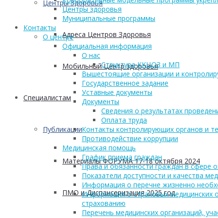
Центры Здоровья
Центры здоровья
Муниципальные программы
Контакты
Адреса Центров Здоровья
О центре
Официальная информация
О нас
Структура ККЦОЗ и МП
Мобильный Центр здоровья
Вышестоящие организации и контроли
Государственное задание
Уставные документы
Cпециалистам
Документы
Сведения о результатах проведен
Оплата труда
Публикации
Контакты контролирующих органов и те
Противодействие коррупции
Медицинская помощь
График приема граждан
Материалы ФОРУМА 17-18 октября 2024
Права и обязанности граждан в сфере 
Показатели доступности и качества ме
Информация о перечне жизненно необх
ПМО и Диспансеризация 2025 год
Информация о страховых медицинских о
страхованию
Перечень медицинских организаций, уч