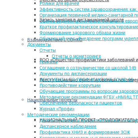
Ролики для врачей
Эффективность систем здравоохранения: как 
Организация первичной медико-санитарной 
Запись занятия в дистанционной школе
Оценка ведения хронических больных в европ
Краткое профилактическое консультирование
Формирование здорового образа жизни
Обучающий курс «Внедрение программ укрепл
Взаимодействие с СОНКО
Документы
Отчеты
Отчеты о мониторинге
РОО «Общество профилактики заболеваний и
Приказы
Соглашение о сотрудничестве со школой 149
Документы по диспансеризации
ДОКУМЕНТЫ ПО ПРОФИЛАКТИКЕ COVID-19
Реестр социально ориентированных некоммер
Противодействие коррупции
Обучающие программы по вопросам здоровог
Методические рекомендации ФГБУ «НМИЦ Т
Национальные проекты
Обеспечение безопасности пациентов
Журнал «Профи»
Методические рекомендации
НАЦИОНАЛЬНЫЙ ПРОЕКТ «ПРОДОЛЖИТЕЛЬН
Диспансеризация и профилактические осмот
Диспансерное наблюдение
Профилактика ХНИЗ и формирование ЗОЖ
Корпоративные модельные программы укрепл