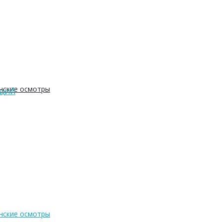
нские осмотры
АЦИЙ
нские осмотры