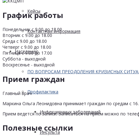
Кейсы
График работы
Понедельник с 9.00 до 18.00
Контактная информация
Вторник с 9.00 до 18.00
Среда с 9.00 до 18.00
Четверг с 9.00 до 18.00
Населению
Пятница с 9.00 до 17.00
Суббота - выходной
Воскресенье - выходной
ПО ВОПРОСАМ ПРЕОДОЛЕНИЯ КРИЗИСНЫХ СИТУ
Прием граждан
Профилактика
Главный врач
Маркина Ольга Леонидовна принимает граждан по средам с 16.0
Инфекционных заболеваний
Прием ведется по записи. Записаться на прием можно по телеф
Полезные ссылки
Инсульта