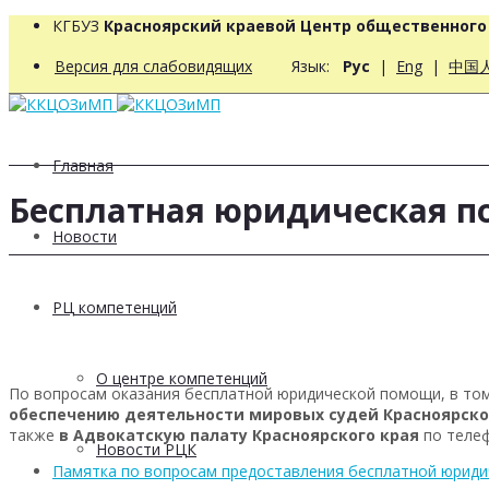
КГБУЗ
Красноярский краевой Центр общественног
Версия для слабовидящих
Язык:
Рус
|
Eng
|
中国
Главная
Бесплатная юридическая 
Новости
РЦ компетенций
О центре компетенций
По вопросам оказания бесплатной юридической помощи, в том
обеспечению деятельности мировых судей
Красноярско
также
в Адвокатскую палату Красноярского края
по телеф
Новости РЦК
Памятка по вопросам предоставления бесплатной юриди