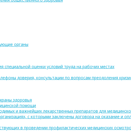
рующие органы
ия специальной оценки условий труда на рабочих местах
лефоны доверия, консультации по вопросам преодоления кризи
охраны здоровья
дицинской помощи
одимых и важнейших лекарственных препаратов для медицинско
рганизациях, с которыми заключены договора на оказание и о
аствующих в проведении профилактических медицинских осмотро