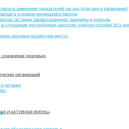
сделать измерение показателей частью политики и управления?
помощи в условиях меняющейся Европы
ейских системах здравоохранения: принципы и подходы
 в отношении употребления алкоголя: учебное пособие ВОЗ дл
ения здоровья на рабочем месте»
 сохранения здоровья»
ческих организаций
о питания
ПМ»
АЯ И АКТИВНАЯ ЖИЗНЬ»
ры
ения общественного здоровья