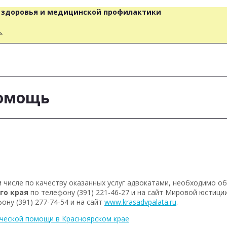
о здоровья и медицинской профилактики
人
помощь
 числе по качеству оказанных услуг адвокатами, необходимо о
го края
по телефону (391) 221-46-27 и на сайт Мировой юстиции
ону (391) 277-74-54 и на сайт
www.krasadvpalata.ru
.
ческой помощи в Красноярском крае