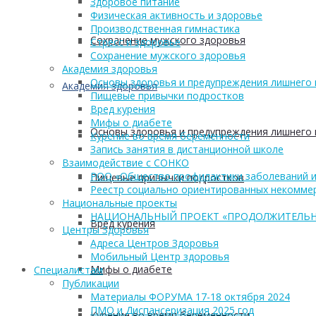
Здоровое питание
Физическая активность и здоровье
Производственная гимнастика
Сохранение мужского здоровья
Стресс и здоровье
Сохранение мужского здоровья
Академия здоровья
Основы здоровья и предупреждения лишнего 
Академия здоровья
Пищевые привычки подростков
Вред курения
Мифы о диабете
Основы здоровья и предупреждения лишнего 
Курение во время беременности
Запись занятия в дистанционной школе
Взаимодействие с СОНКО
РОО «Общество профилактики заболеваний и
Пищевые привычки подростков
Реестр социально ориентированных некоммер
Национальные проекты
НАЦИОНАЛЬНЫЙ ПРОЕКТ «ПРОДОЛЖИТЕЛЬН
Вред курения
Центры Здоровья
Адреса Центров Здоровья
Мобильный Центр здоровья
Мифы о диабете
Cпециалистам
Публикации
Материалы ФОРУМА 17-18 октября 2024
ПМО и Диспансеризация 2025 год
Курение во время беременности