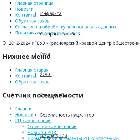
Главная страница
Новости
Инфаркта
Контакты
Обратная связь
Согласие на обработку персоональных данных
Политика конфидициальности
Сахарного диабета
© 2012-2024 КГБУЗ «Красноярский краевой Центр общественн
Рака
Нижнее меню
Главная старая
ХОБЛ
Контакты
Обратная связь
Счётчик посещаемости
Гепатита С
Главная
Новости
Безопасность пациентов
РЦ компетенций
О центре компетенций
Новости РЦК
Школа ХНИЗ
Нормативные документы РЦ компетенций