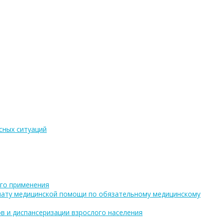
сных ситуаций
го применения
плату медицинской помощи по обязательному медицинскому
в и диспансеризации взрослого населения