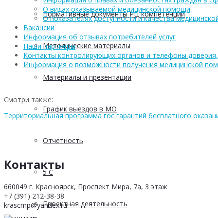
О видах оказываемой медицинской помощи
Нормативные документы РЦ компетенций
О показателях доступности и качества медицинск
Вакансии
Информация об отзывах потребителей услуг
Методические материалы
Наши партнеры
Контакты контролирующих органов и телефоны доверия,
Информация о возможности получения медицинской по
Материалы и презентации
Смотри также:
График выездов в МО
Территориальная программа гос гарантий бесплатного оказа
Отчетность
Контакты
5 С
660049 г. Красноярск, Проспект Мира, 7а, 3 этаж
+7 (391) 212-38-38
Проектная деятельность
krascmp@yandex.ru