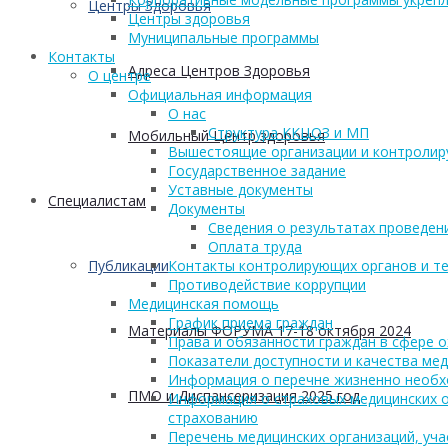
Центры Здоровья
Центры здоровья
Муниципальные программы
Контакты
Адреса Центров Здоровья
О центре
Официальная информация
О нас
Структура ККЦОЗ и МП
Мобильный Центр здоровья
Вышестоящие организации и контроли
Государственное задание
Уставные документы
Cпециалистам
Документы
Сведения о результатах проведен
Оплата труда
Публикации
Контакты контролирующих органов и те
Противодействие коррупции
Медицинская помощь
График приема граждан
Материалы ФОРУМА 17-18 октября 2024
Права и обязанности граждан в сфере 
Показатели доступности и качества ме
Информация о перечне жизненно необх
ПМО и Диспансеризация 2025 год
Информация о страховых медицинских о
страхованию
Перечень медицинских организаций, уч