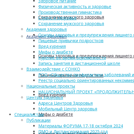
Здоровое питание
Физическая активность и здоровье
Производственная гимнастика
Сохранение мужского здоровья
Стресс и здоровье
Сохранение мужского здоровья
Академия здоровья
Основы здоровья и предупреждения лишнего 
Академия здоровья
Пищевые привычки подростков
Вред курения
Мифы о диабете
Основы здоровья и предупреждения лишнего 
Курение во время беременности
Запись занятия в дистанционной школе
Взаимодействие с СОНКО
РОО «Общество профилактики заболеваний и
Пищевые привычки подростков
Реестр социально ориентированных некоммер
Национальные проекты
НАЦИОНАЛЬНЫЙ ПРОЕКТ «ПРОДОЛЖИТЕЛЬН
Вред курения
Центры Здоровья
Адреса Центров Здоровья
Мобильный Центр здоровья
Мифы о диабете
Cпециалистам
Публикации
Материалы ФОРУМА 17-18 октября 2024
ПМО и Диспансеризация 2025 год
Курение во время беременности