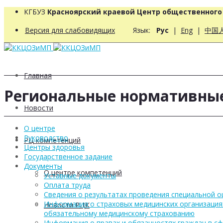
КГБУЗ
Красноярский краевой Центр общественног
Версия для слабовидящих
Язык:
Рус
|
Eng
|
中国
Главная
Региональные нормативны
Новости
О центре
Руководство
РЦ компетенций
Центры здоровья
Государственное задание
Документы
О центре компетенций
Уставные документы
Оплата труда
Сведения о результатах проведения специальной о
Информация о страховых медицинских организация
Новости РЦК
обязательному медицинскому страхованию
Информация о правах и обязанностях граждан в с