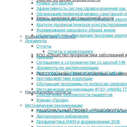
Ролики для врачей
Эффективность систем здравоохранения: как 
Организация первичной медико-санитарной 
Запись занятия в дистанционной школе
Оценка ведения хронических больных в европ
Краткое профилактическое консультирование
Формирование здорового образа жизни
Обучающий курс «Внедрение программ укрепл
Взаимодействие с СОНКО
Документы
Отчеты
Отчеты о мониторинге
РОО «Общество профилактики заболеваний и
Приказы
Соглашение о сотрудничестве со школой 149
Документы по диспансеризации
ДОКУМЕНТЫ ПО ПРОФИЛАКТИКЕ COVID-19
Реестр социально ориентированных некоммер
Противодействие коррупции
Обучающие программы по вопросам здоровог
Методические рекомендации ФГБУ «НМИЦ Т
Национальные проекты
Обеспечение безопасности пациентов
Журнал «Профи»
Методические рекомендации
НАЦИОНАЛЬНЫЙ ПРОЕКТ «ПРОДОЛЖИТЕЛЬН
Диспансеризация и профилактические осмот
Диспансерное наблюдение
Профилактика ХНИЗ и формирование ЗОЖ
Корпоративные модельные программы укрепл