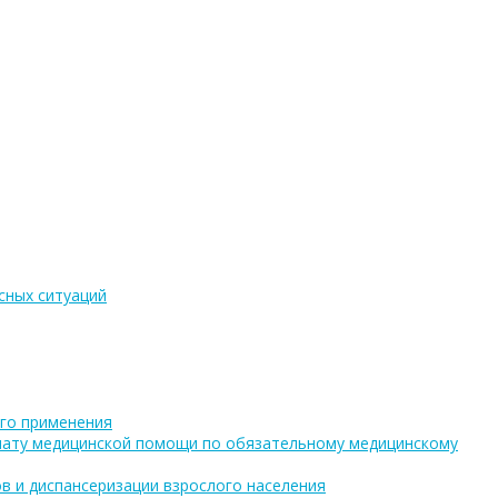
сных ситуаций
го применения
плату медицинской помощи по обязательному медицинскому
в и диспансеризации взрослого населения