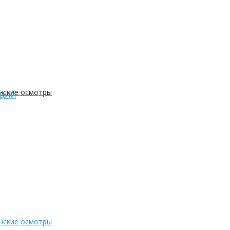
нские осмотры
АЦИЙ
нские осмотры