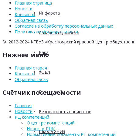
Главная страница
Новости
Инфаркта
Контакты
Обратная связь
Согласие на обработку персоональных данных
Политика конфидициальности
Сахарного диабета
© 2012-2024 КГБУЗ «Красноярский краевой Центр общественн
Рака
Нижнее меню
Главная старая
ХОБЛ
Контакты
Обратная связь
Счётчик посещаемости
Гепатита С
Главная
Новости
Безопасность пациентов
РЦ компетенций
О центре компетенций
Новости РЦК
Школа ХНИЗ
Нормативные документы РЦ компетенций