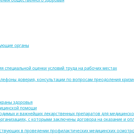
рующие органы
ия специальной оценки условий труда на рабочих местах
лефоны доверия, консультации по вопросам преодоления кризи
охраны здоровья
дицинской помощи
одимых и важнейших лекарственных препаратов для медицинско
рганизациях, с которыми заключены договора на оказание и о
аствующих в проведении профилактических медицинских осмотро