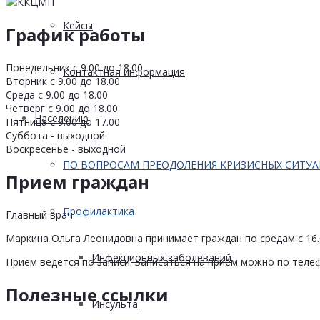
Кейсы
График работы
Понедельник с 9.00 до 18.00
Контактная информация
Вторник с 9.00 до 18.00
Среда с 9.00 до 18.00
Четверг с 9.00 до 18.00
Населению
Пятница с 9.00 до 17.00
Суббота - выходной
Воскресенье - выходной
ПО ВОПРОСАМ ПРЕОДОЛЕНИЯ КРИЗИСНЫХ СИТУ
Прием граждан
Профилактика
Главный врач
Маркина Ольга Леонидовна принимает граждан по средам с 16.0
Инфекционных заболеваний
Прием ведется по записи. Записаться на прием можно по телеф
Полезные ссылки
Инсульта