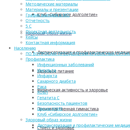
Методические материалы
Материалы и презентации
Клуб «Сибирское долголетие»
График выездов в МО
Отчетность
5 С
Проектная деятельность
Здоровый образ жизни
Кейсы
Контактная информация
Населению
Диспансеризация и профилактические медици
ПО ВОПРОСАМ ПРЕОДОЛЕНИЯ КРИЗИСНЫХ СИТУ
Профилактика
Инфекционных заболеваний
Инсульта
Здоровое питание
Инфаркта
Сахарного диабета
Рака
Физическая активность и здоровье
ХОБЛ
Гепатита С
Безопасность пациентов
Производственная гимнастика
Школа ХНИЗ
Клуб «Сибирское долголетие»
Здоровый образ жизни
Диспансеризация и профилактические медици
Стресс и здоровье