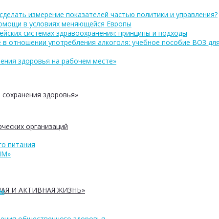
сделать измерение показателей частью политики и управления?
помощи в условиях меняющейся Европы
ейских системах здравоохранения: принципы и подходы
 в отношении употребления алкоголя: учебное пособие ВОЗ дл
ения здоровья на рабочем месте»
 сохранения здоровья»
ческих организаций
о питания
ПМ»
АЯ И АКТИВНАЯ ЖИЗНЬ»
ры
ения общественного здоровья