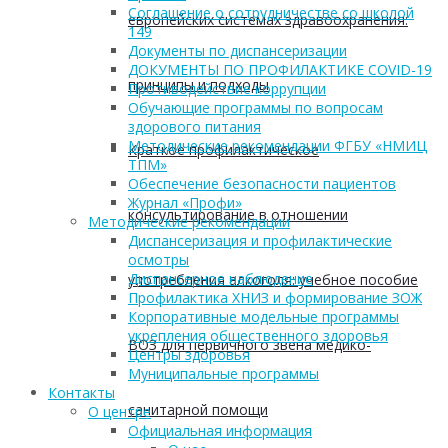
Соглашение о сотрудничестве со школой
европейских системах здравоохранения:
149
Документы по диспансеризации
ДОКУМЕНТЫ ПО ПРОФИЛАКТИКЕ COVID-19
принципы и подходы
Противодействие коррупции
Обучающие программы по вопросам
здорового питания
Методические рекомендации ФГБУ «НМИЦ
Краткое профилактическое
ТПМ»
Обеспечение безопасности пациентов
Журнал «Профи»
консультирование в отношении
Методические рекомендации
Диспансеризация и профилактические
осмотры
Диспансерное наблюдение
употребления алкоголя: учебное пособие
Профилактика ХНИЗ и формирование ЗОЖ
Корпоративные модельные программы
укрепления общественного здоровья
ВОЗ для первичного звена медико-
Центры здоровья
Муниципальные программы
Контакты
санитарной помощи
О центре
Официальная информация