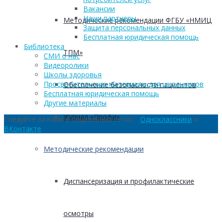
Вакансии
Наши партнеры
Методические рекомендации ФГБУ «НМИЦ
Защита персональных данных
Бесплатная юридическая помощь
Библиотека
ТПМ»
СМИ о нас
Видеоролики
Школы здоровья
Просветительские материалы для школьников
Обеспечение безопасности пациентов
Бесплатная юридическая помощь
Другие материалы
Журнал «Профи»
Следуйте за нами в социальных сетях:
Одноклассники
и
ВКонтакте
Методические рекомендации
Диспансеризация и профилактические
осмотры