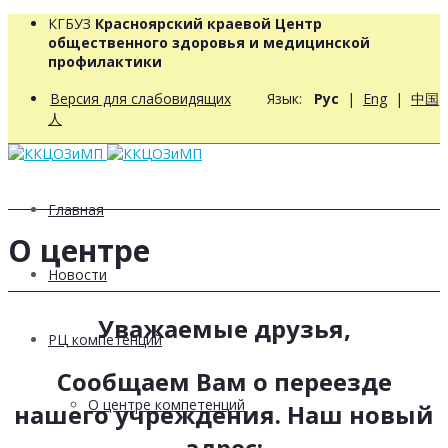
КГБУЗ
Красноярский краевой Центр
общественного здоровья и медицинской
профилактики
Версия для слабовидящих
Язык:
Рус
|
Eng
|
中国
人
Главная
О центре
Новости
Уважаемые друзья,
РЦ компетенций
Сообщаем Вам о переезде
О центре компетенций
нашего учреждения. Наш новый
адрес: