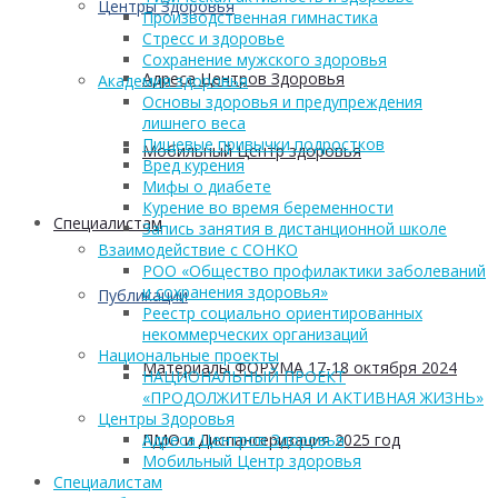
Центры Здоровья
Производственная гимнастика
Стресс и здоровье
Сохранение мужского здоровья
Адреса Центров Здоровья
Академия здоровья
Основы здоровья и предупреждения
лишнего веса
Пищевые привычки подростков
Мобильный Центр здоровья
Вред курения
Мифы о диабете
Курение во время беременности
Cпециалистам
Запись занятия в дистанционной школе
Взаимодействие с СОНКО
РОО «Общество профилактики заболеваний
и сохранения здоровья»
Публикации
Реестр социально ориентированных
некоммерческих организаций
Национальные проекты
Материалы ФОРУМА 17-18 октября 2024
НАЦИОНАЛЬНЫЙ ПРОЕКТ
«ПРОДОЛЖИТЕЛЬНАЯ И АКТИВНАЯ ЖИЗНЬ»
Центры Здоровья
ПМО и Диспансеризация 2025 год
Адреса Центров Здоровья
Мобильный Центр здоровья
Cпециалистам