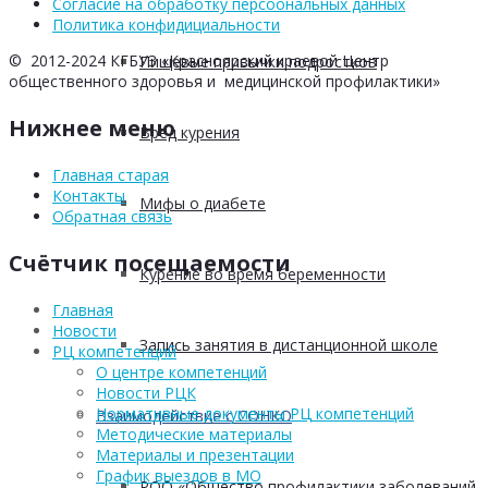
Согласие на обработку персоональных данных
Политика конфидициальности
© 2012-2024 КГБУЗ «Красноярский краевой Центр
Пищевые привычки подростков
общественного здоровья и медицинской профилактики»
Нижнее меню
Вред курения
Главная старая
Контакты
Мифы о диабете
Обратная связь
Счётчик посещаемости
Курение во время беременности
Главная
Новости
Запись занятия в дистанционной школе
РЦ компетенций
О центре компетенций
Новости РЦК
Нормативные документы РЦ компетенций
Взаимодействие с СОНКО
Методические материалы
Материалы и презентации
График выездов в МО
РОО «Общество профилактики заболеваний