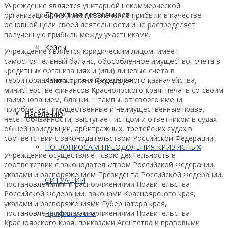
Учреждение является унитарной некоммерческой
Проектная деятельность
организацией, не имеет извлечение прибыли в качестве
основной цели своей деятельности и не распределяет
полученную прибыль между участниками.
Кейсы
Учреждение является юридическим лицом, имеет
самостоятельный баланс, обособленное имущество, счета в
кредитных организациях и (или) лицевые счета в
территориальном органе Федерального казначейства,
Контактная информация
министерстве финансов Красноярского края, печать со своим
наименованием, бланки, штампы, от своего имени
приобретает имущественные и неимущественные права,
Населению
несет обязанности, выступает истцом и ответчиком в судах
общей юрисдикции, арбитражных, третейских судах в
соответствии с законодательством Российской Федерации.
ПО ВОПРОСАМ ПРЕОДОЛЕНИЯ КРИЗИСНЫХ
Учреждение осуществляет свою деятельность в
соответствии с законодательством Российской Федерации,
указами и распоряжением Президента Российской Федерации,
СИТУАЦИЙ
постановлениями и распоряжениями Правительства
Российской Федерации, законами Красноярского края,
указами и распоряжениями Губернатора края,
постановлениями и распоряжениями Правительства
Профилактика
Красноярского края, приказами Агентства и правовыми