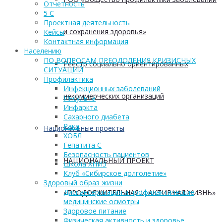
Отчетность
5 С
Проектная деятельность
и сохранения здоровья»
Кейсы
Контактная информация
Населению
ПО ВОПРОСАМ ПРЕОДОЛЕНИЯ КРИЗИСНЫХ
Реестр социально ориентированных
СИТУАЦИЙ
Профилактика
Инфекционных заболеваний
некоммерческих организаций
Инсульта
Инфаркта
Сахарного диабета
Рака
Национальные проекты
ХОБЛ
Гепатита С
Безопасность пациентов
НАЦИОНАЛЬНЫЙ ПРОЕКТ
Школа ХНИЗ
Клуб «Сибирское долголетие»
Здоровый образ жизни
Диспансеризация и профилактические
«ПРОДОЛЖИТЕЛЬНАЯ И АКТИВНАЯ ЖИЗНЬ»
медицинские осмотры
Здоровое питание
Физическая активность и здоровье