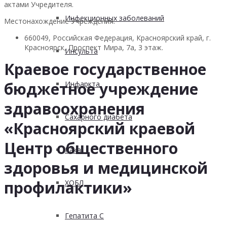
актами Учредителя.
Инфекционных заболеваний
Местонахождение Учреждения:
660049, Российская Федерация, Красноярский край, г.
Красноярск, Проспект Мира, 7а, 3 этаж.
Инсульта
Краевое государственное
бюджетное учреждение
Инфаркта
здравоохранения
Сахарного диабета
«Красноярский краевой
Центр общественного
Рака
здоровья и медицинской
профилактики»
ХОБЛ
Гепатита С