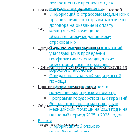
лекарственных препаратов для
медицинского применения
Соглашение о сотрудничестве со школой
Информация о страховых медицинских
организациях, с которыми заключены
договора на оказание и оплату
149
медицинской помощи по
обязательному медицинскому
страхованию
Перечень медицинских организаций,
Документы по диспансеризации
участвующих в проведении
профилактических медицинских
осмотров и диспансеризации
ДОКУМЕНТЫ ПО ПРОФИЛАКТИКЕ COVID-19
взрослого населения
О видах оказываемой медицинской
помощи
Противодействие коррупции
Информация о возможности
получения медицинской помощи
Программа государственных гарантий
бесплатного оказания гражданам
Обучающие программы по вопросам
медицинской помощи на 2024 год и на
плановый период 2025 и 2026 годов
Разное
здорового питания
Информация об отзывах
потребителей услуг