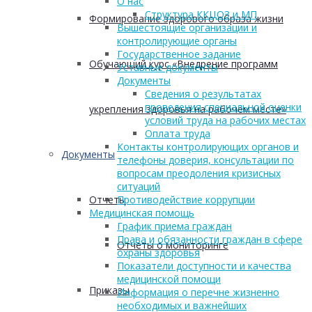
О нас
Структура ККЦОЗ и МП
Формирование здорового образа жизни
Вышестоящие организации и
контролирующие органы
Государственное задание
Обучающий курс «Внедрение программ
Уставные документы
Документы
Сведения о результатах
проведения специальной оценки
укрепления здоровья на рабочем месте»
условий труда на рабочих местах
Оплата труда
Контакты контролирующих органов и
Документы
телефоны доверия, консультации по
вопросам преодоления кризисных
ситуаций
Отчеты
Противодействие коррупции
Медицинская помощь
График приема граждан
Права и обязанности граждан в сфере
Отчеты о мониторинге
охраны здоровья
Показатели доступности и качества
медицинской помощи
Приказы
Информация о перечне жизненно
необходимых и важнейших