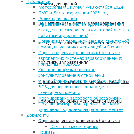
Публикации
Ролики для врачей
Материалы ФОРУМА 17-18 октября 2024
ПМО и Диспансеризация 2025 год
Ролики для врачей
Эффективность систем здравоохранения:
Эффективность систем здравоохранения:
как сделать измерение показателей частью
политики и управления?
Организация первичной медико-санитарной
как сделать измерение показателей частью
помощи в условиях меняющейся Европы
Оценка ведения хронических больных в
европейских системах здравоохранения:
политики и управления?
принципы и подходы
Краткое профилактическое
консультирование в отношении
употребления алкоголя: учебное пособие
Организация первичной медико-санитарной
ВОЗ для первичного звена медико-
санитарной помощи
Формирование здорового образа жизни
помощи в условиях меняющейся Европы
Обучающий курс «Внедрение программ
укрепления здоровья на рабочем месте»
Документы
Оценка ведения хронических больных в
Отчеты
Отчеты о мониторинге
Приказы