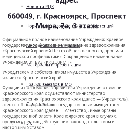
Новости РЦК
660049, г. Красноярск, Проспект
Мира, 7а, 3 этаж.
Нормативные документы РЦ компетенций
Официальное полное наименование Учреждения: Краевое
государственное бюджетное учреждение здравоохранения
Методические материалы
«Красноярский краевой Центр общественного здоровья и
медицинской профилактики». Сокращенное наименование
Учреждения: КГБУЗ «ККЦОЗиМП».
Материалы и презентации
Учредителем и собственником имущества Учреждения
является Красноярский край.
График выездов в МО
Функции и полномочия Учредителя Учреждения от имени
Красноярского края осуществляют министерство
здравоохранения Красноярского края (далее — Учредитель),
Отчетность
агентство по управлению государственным имуществом
Красноярского края (далее — Агентство), иные органы
государственной власти Красноярского края в случаях,
предусмотренных действующим законодательством и
5 С
настоящим Уставом.