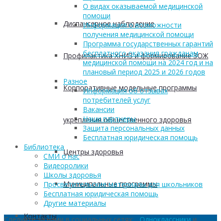
О видах оказываемой медицинской
помощи
Диспансерное наблюдение
Информация о возможности
получения медицинской помощи
Программа государственных гарантий
бесплатного оказания гражданам
Профилактика ХНИЗ и формирование ЗОЖ
медицинской помощи на 2024 год и на
плановый период 2025 и 2026 годов
Разное
Корпоративные модельные программы
Информация об отзывах
потребителей услуг
Вакансии
Наши партнеры
укрепления общественного здоровья
Защита персональных данных
Бесплатная юридическая помощь
Библиотека
Центры здоровья
СМИ о нас
Видеоролики
Школы здоровья
Муниципальные программы
Просветительские материалы для школьников
Бесплатная юридическая помощь
Другие материалы
Контакты
Следуйте за нами в социальных сетях:
Одноклассники
и