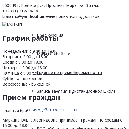
660049 г. Красноярск, Проспект Мира, 7а, 3 этаж
+7 (391) 212-38-38
Пищевые привычки подростков
krascmp@yandex.ru
Вред курения
График работы
Понедельник с 9.00 до 18.00
Мифы о диабете
Вторник с 9.00 до 18.00
Среда с 9.00 до 18.00
Четверг с 9.00 до 18.00
Курение во время беременности
Пятница с 9.00 до 17.00
Суббота - выходной
Воскресенье - выходной
Запись занятия в дистанционной школе
Прием граждан
Взаимодействие с СОНКО
Главный врач
Маркина Ольга Леонидовна принимает граждан по средам с
16.00 до 18.00.
РОО «Общество профилактики заболеваний