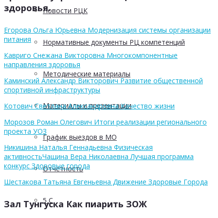
здоровья.
Новости РЦК
Егорова Ольга Юрьевна Модернизация системы организации
питания
Нормативные документы РЦ компетенций
Кавриго Снежана Викторовна Многокомпонентные
направления здоровья
Методические материалы
Каминский Александр Викторович Развитие общественной
спортивной инфраструктуры
Материалы и презентации
Котович Светлана Александровна Качество жизни
Морозов Роман Олегович Итоги реализации регионального
проекта УОЗ
График выездов в МО
Никишина Наталья Геннадьевна Физическая
активность
Чащина Вера Николаевна Лучшая программа
конкурс Здоровые города
Отчетность
Шестакова Татьяна Евгеньевна Движение Здоровые Города
5 С
Зал Тунгуска Как пиарить ЗОЖ