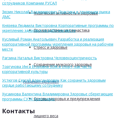
сотрудников Компании РУСАЛ
Зюзин Николай Владимирович Практика и тенденции рынка
Физическая активность и здоровье
ДМС
Князева Людмила Викторовна Корпоративные программы по
Производственная гимнастика
укреплению здоровья на рабочем месте
Кусливый Роман Анатольевич Разработка и реализация
корпоративной программы укрепления здоровья на рабочем
Стресс и здоровье
месте
Рагзина Наталья Виктровна Человекоцентричность
Сохранение мужского здоровья
Торгунова Инга Егоровна ЗОЖ и спорт, как часть
корпоративной культуры
Устюгов Сергей Александрович Как сохранить здоровым
Академия здоровья
сердце работающему сотруднику
Хусаинова Валентина Владимировна Здоровье сберегающие
Основы здоровья и предупреждения
программы СУЭК Красноярск
Контакты
лишнего веса