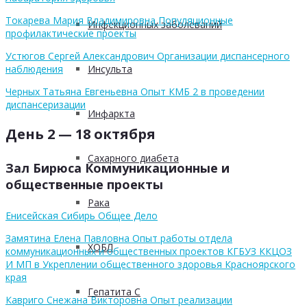
Токарева Мария Владимировна Популяционные
Инфекционных заболеваний
профилактические проекты
Устюгов Сергей Александрович Организации диспансерного
наблюдения
Инсульта
Черных Татьяна Евгеньевна Опыт КМБ 2 в проведении
диспансеризации
Инфаркта
День 2 — 18 октября
Сахарного диабета
Зал Бирюса Коммуникационные и
общественные проекты
Рака
Енисейская Сибирь Общее Дело
Замятина Елена Павловна Опыт работы отдела
ХОБЛ
коммуникационных и общественных проектов КГБУЗ ККЦОЗ
И МП в Укреплении общественного здоровья Красноярского
края
Гепатита С
Кавриго Снежана Викторовна Опыт реализации