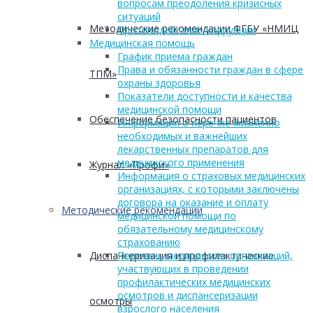
вопросам преодоления кризисных
ситуаций
Методические рекомендации ФГБУ «НМИЦ
Противодействие коррупции
Медицинская помощь
График приема граждан
Права и обязанности граждан в сфере
ТПМ»
охраны здоровья
Показатели доступности и качества
медицинской помощи
Обеспечение безопасности пациентов
Информация о перечне жизненно
необходимых и важнейших
лекарственных препаратов для
медицинского применения
Журнал «Профи»
Информация о страховых медицинских
организациях, с которыми заключены
договора на оказание и оплату
Методические рекомендации
медицинской помощи по
обязательному медицинскому
страхованию
Перечень медицинских организаций,
Диспансеризация и профилактические
участвующих в проведении
профилактических медицинских
осмотров и диспансеризации
осмотры
взрослого населения