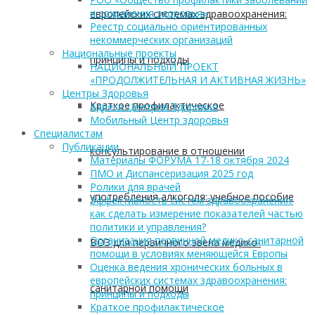
и сохранения здоровья»
европейских системах здравоохранения:
Реестр социально ориентированных
некоммерческих организаций
Национальные проекты
принципы и подходы
НАЦИОНАЛЬНЫЙ ПРОЕКТ
«ПРОДОЛЖИТЕЛЬНАЯ И АКТИВНАЯ ЖИЗНЬ»
Центры Здоровья
Краткое профилактическое
Адреса Центров Здоровья
Мобильный Центр здоровья
Cпециалистам
Публикации
консультирование в отношении
Материалы ФОРУМА 17-18 октября 2024
ПМО и Диспансеризация 2025 год
Ролики для врачей
употребления алкоголя: учебное пособие
Эффективность систем здравоохранения:
как сделать измерение показателей частью
политики и управления?
Организация первичной медико-санитарной
ВОЗ для первичного звена медико-
помощи в условиях меняющейся Европы
Оценка ведения хронических больных в
европейских системах здравоохранения:
санитарной помощи
принципы и подходы
Краткое профилактическое