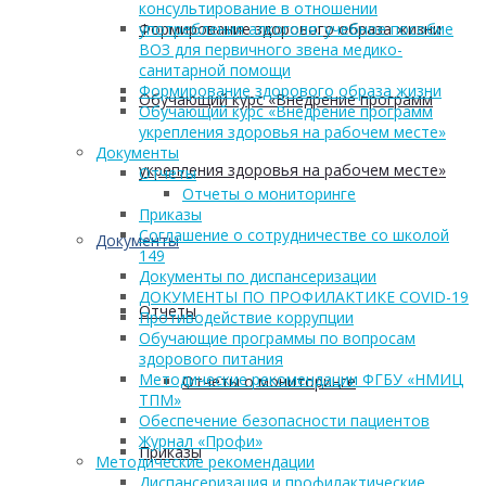
консультирование в отношении
употребления алкоголя: учебное пособие
Формирование здорового образа жизни
ВОЗ для первичного звена медико-
санитарной помощи
Формирование здорового образа жизни
Обучающий курс «Внедрение программ
Обучающий курс «Внедрение программ
укрепления здоровья на рабочем месте»
Документы
укрепления здоровья на рабочем месте»
Отчеты
Отчеты о мониторинге
Приказы
Соглашение о сотрудничестве со школой
Документы
149
Документы по диспансеризации
ДОКУМЕНТЫ ПО ПРОФИЛАКТИКЕ COVID-19
Отчеты
Противодействие коррупции
Обучающие программы по вопросам
здорового питания
Методические рекомендации ФГБУ «НМИЦ
Отчеты о мониторинге
ТПМ»
Обеспечение безопасности пациентов
Журнал «Профи»
Приказы
Методические рекомендации
Диспансеризация и профилактические