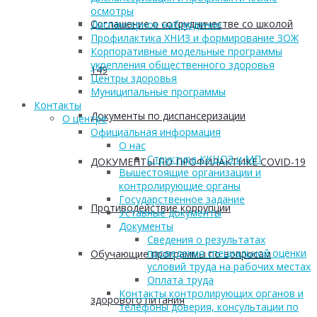
осмотры
Соглашение о сотрудничестве со школой
Диспансерное наблюдение
Профилактика ХНИЗ и формирование ЗОЖ
Корпоративные модельные программы
укрепления общественного здоровья
149
Центры здоровья
Муниципальные программы
Контакты
Документы по диспансеризации
О центре
Официальная информация
О нас
Структура ККЦОЗ и МП
ДОКУМЕНТЫ ПО ПРОФИЛАКТИКЕ COVID-19
Вышестоящие организации и
контролирующие органы
Государственное задание
Противодействие коррупции
Уставные документы
Документы
Сведения о результатах
проведения специальной оценки
Обучающие программы по вопросам
условий труда на рабочих местах
Оплата труда
Контакты контролирующих органов и
здорового питания
телефоны доверия, консультации по