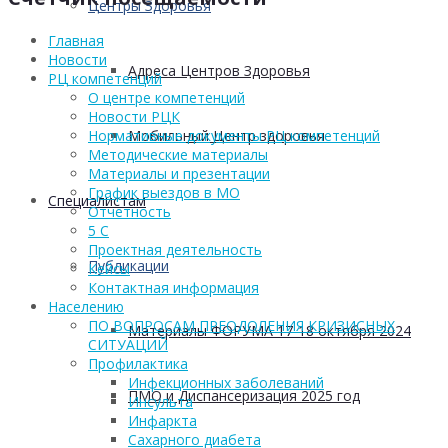
Центры Здоровья
Главная
Новости
Адреса Центров Здоровья
РЦ компетенций
О центре компетенций
Новости РЦК
Нормативные документы РЦ компетенций
Мобильный Центр здоровья
Методические материалы
Материалы и презентации
График выездов в МО
Cпециалистам
Отчетность
5 С
Проектная деятельность
Публикации
Кейсы
Контактная информация
Населению
ПО ВОПРОСАМ ПРЕОДОЛЕНИЯ КРИЗИСНЫХ
Материалы ФОРУМА 17-18 октября 2024
СИТУАЦИЙ
Профилактика
Инфекционных заболеваний
ПМО и Диспансеризация 2025 год
Инсульта
Инфаркта
Сахарного диабета