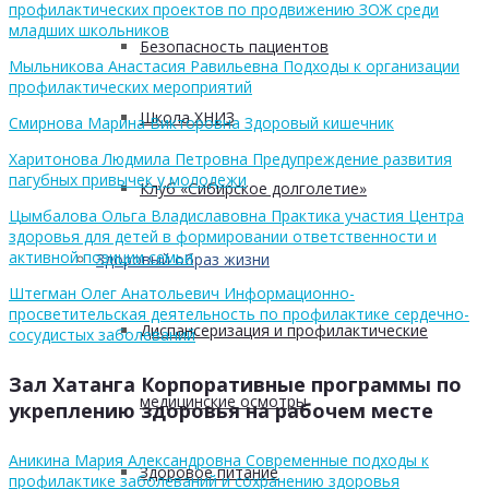
профилактических проектов по продвижению ЗОЖ среди
младших школьников
Безопасность пациентов
Мыльникова Анастасия Равильевна Подходы к организации
профилактических мероприятий
Школа ХНИЗ
Смирнова Марина Викторовна Здоровый кишечник
Харитонова Людмила Петровна Предупреждение развития
пагубных привычек у молодежи
Клуб «Сибирское долголетие»
Цымбалова Ольга Владиславовна Практика участия Центра
здоровья для детей в формировании ответственности и
активной позиции семьи
Здоровый образ жизни
Штегман Олег Анатольевич Информационно-
просветительская деятельность по профилактике сердечно-
Диспансеризация и профилактические
сосудистых заболеваний
Зал Хатанга Корпоративные программы по
медицинские осмотры
укреплению здоровья на рабочем месте
Аникина Мария Александровна Современные подходы к
Здоровое питание
профилактике заболеваний и сохранению здоровья