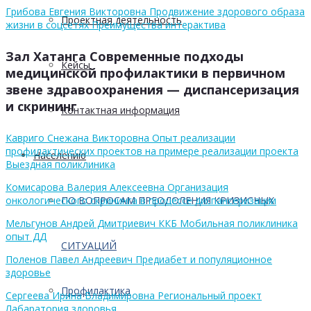
Грибова Евгения Викторовна Продвижение здорового образа
Проектная деятельность
жизни в соцсетях Преимущества интерактива
Зал Хатанга Современные подходы
Кейсы
медицинской профилактики в первичном
звене здравоохранения — диспансеризация
и скрининг
Контактная информация
Кавриго Снежана Викторовна Опыт реализации
профилактических проектов на примере реализации проекта
Населению
Выездная поликлиника
Комисарова Валерия Алексеевна Организация
онкологического скрининга в процессе диспансеризации
ПО ВОПРОСАМ ПРЕОДОЛЕНИЯ КРИЗИСНЫХ
Мельгунов Андрей Дмитриевич ККБ Мобильная поликлиника
опыт ДД
СИТУАЦИЙ
Поленов Павел Андреевич Предиабет и популяционное
здоровье
Профилактика
Сергеева Ирина Владимировна Региональный проект
Лабаратория здоровья