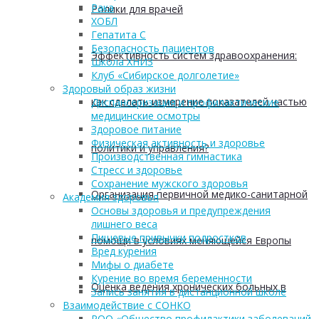
Рака
Ролики для врачей
ХОБЛ
Гепатита С
Безопасность пациентов
Эффективность систем здравоохранения:
Школа ХНИЗ
Клуб «Сибирское долголетие»
Здоровый образ жизни
как сделать измерение показателей частью
Диспансеризация и профилактические
медицинские осмотры
Здоровое питание
Физическая активность и здоровье
политики и управления?
Производственная гимнастика
Стресс и здоровье
Сохранение мужского здоровья
Организация первичной медико-санитарной
Академия здоровья
Основы здоровья и предупреждения
лишнего веса
Пищевые привычки подростков
помощи в условиях меняющейся Европы
Вред курения
Мифы о диабете
Курение во время беременности
Оценка ведения хронических больных в
Запись занятия в дистанционной школе
Взаимодействие с СОНКО
РОО «Общество профилактики заболеваний