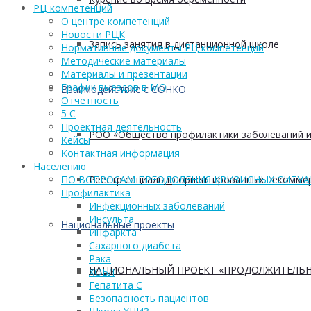
РЦ компетенций
О центре компетенций
Новости РЦК
Запись занятия в дистанционной школе
Нормативные документы РЦ компетенций
Методические материалы
Материалы и презентации
График выездов в МО
Взаимодействие с СОНКО
Отчетность
5 С
Проектная деятельность
РОО «Общество профилактики заболеваний и
Кейсы
Контактная информация
Населению
Реестр социально ориентированных некоммер
ПО ВОПРОСАМ ПРЕОДОЛЕНИЯ КРИЗИСНЫХ СИТУ
Профилактика
Инфекционных заболеваний
Инсульта
Национальные проекты
Инфаркта
Сахарного диабета
Рака
НАЦИОНАЛЬНЫЙ ПРОЕКТ «ПРОДОЛЖИТЕЛЬН
ХОБЛ
Гепатита С
Безопасность пациентов