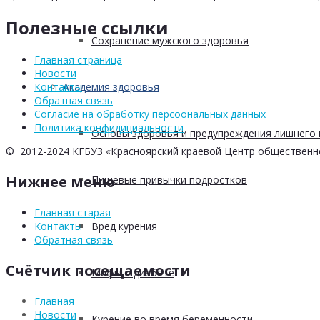
Полезные ссылки
Сохранение мужского здоровья
Главная страница
Новости
Академия здоровья
Контакты
Обратная связь
Согласие на обработку персоональных данных
Политика конфидициальности
Основы здоровья и предупреждения лишнего 
© 2012-2024 КГБУЗ «Красноярский краевой Центр общественн
Нижнее меню
Пищевые привычки подростков
Главная старая
Вред курения
Контакты
Обратная связь
Счётчик посещаемости
Мифы о диабете
Главная
Новости
Курение во время беременности