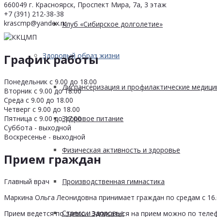
660049 г. Красноярск, Проспект Мира, 7а, 3 этаж
+7 (391) 212-38-38
krascmp@yandex.ru
Клуб «Сибирское долголетие»
Здоровый образ жизни
График работы
Понедельник с 9.00 до 18.00
Диспансеризация и профилактические медици
Вторник с 9.00 до 18.00
Среда с 9.00 до 18.00
Четверг с 9.00 до 18.00
Пятница с 9.00 до 17.00
Здоровое питание
Суббота - выходной
Воскресенье - выходной
Физическая активность и здоровье
Прием граждан
Главный врач
Производственная гимнастика
Маркина Ольга Леонидовна принимает граждан по средам с 16.0
Стресс и здоровье
Прием ведется по записи. Записаться на прием можно по телеф