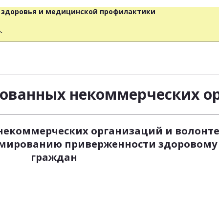
о здоровья и медицинской профилактики
人
рованных некоммерческих о
некоммерческих организаций и волонт
мированию приверженности здоровому 
граждан