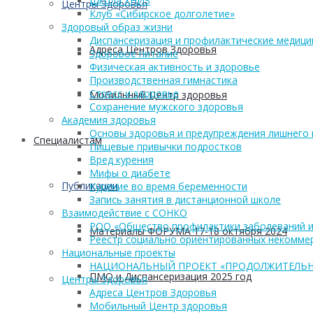
Школа ХНИЗ
Центры Здоровья
Клуб «Сибирское долголетие»
Здоровый образ жизни
Диспансеризация и профилактические медици
Адреса Центров Здоровья
Здоровое питание
Физическая активность и здоровье
Производственная гимнастика
Стресс и здоровье
Мобильный Центр здоровья
Сохранение мужского здоровья
Академия здоровья
Основы здоровья и предупреждения лишнего 
Cпециалистам
Пищевые привычки подростков
Вред курения
Мифы о диабете
Публикации
Курение во время беременности
Запись занятия в дистанционной школе
Взаимодействие с СОНКО
РОО «Общество профилактики заболеваний и
Материалы ФОРУМА 17-18 октября 2024
Реестр социально ориентированных некоммер
Национальные проекты
НАЦИОНАЛЬНЫЙ ПРОЕКТ «ПРОДОЛЖИТЕЛЬН
ПМО и Диспансеризация 2025 год
Центры Здоровья
Адреса Центров Здоровья
Мобильный Центр здоровья