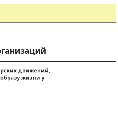
рганизаций
ерских движений,
образу жизни у