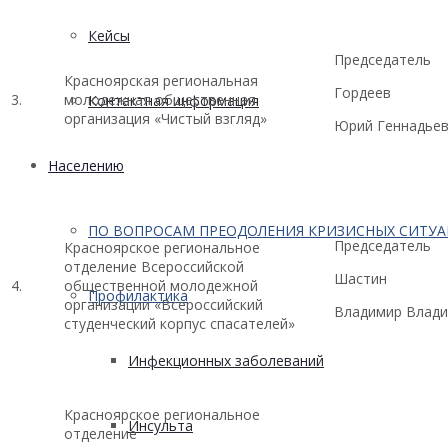
Кейсы
Председатель
Красноярская региональная
Гордеев
3.
молодежная общественная
Контактная информация
организация «Чистый взгляд»
Юрий Геннадье
Населению
ПО ВОПРОСАМ ПРЕОДОЛЕНИЯ КРИЗИСНЫХ СИТУ
Председатель
Красноярское региональное
отделение Всероссийской
Шастин
4.
общественной молодежной
Профилактика
организации «Всероссийский
Владимир Влад
студенческий корпус спасателей»
Инфекционных заболеваний
Красноярское региональное
Инсульта
отделение