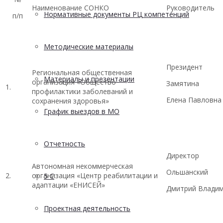
Наименование СОНКО
Руководитель
Нормативные документы РЦ компетенций
п/п
Методические материалы
Президент
Региональная общественная
Материалы и презентации
организация «Общество
Замятина
1.
профилактики заболеваний и
Елена Павловна
сохранения здоровья»
График выездов в МО
Отчетность
Директор
Автономная некоммерческая
Ольшанский
2.
организация «Центр реабилитации и
5 С
адаптации «ЕНИСЕЙ»
Дмитрий Влади
Проектная деятельность