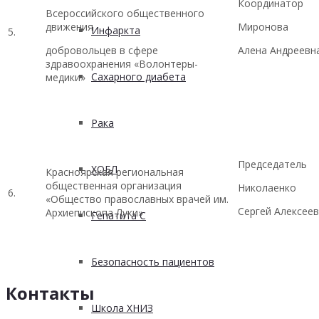
Координатор
Всероссийского общественного
движения
Миронова
Инфаркта
5.
добровольцев в сфере
Алена Андреевн
здравоохранения «Волонтеры-
Сахарного диабета
медики»
Рака
Председатель
ХОБЛ
Красноярская региональная
общественная организация
Николаенко
6.
«Общество православных врачей им.
Сергей Алексее
Архиепископа Луки»
Гепатита С
Безопасность пациентов
Контакты
Школа ХНИЗ