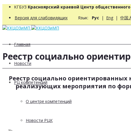
КГБУЗ
Красноярский краевой Центр общественног
Версия для слабовидящих
Язык:
Рус
|
Eng
|
中国
Главная
Реестр социально ориенти
Новости
Реестр социально ориентированных 
РЦ компетенций
реализующих мероприятия по фор
О центре компетенций
Новости РЦК
№