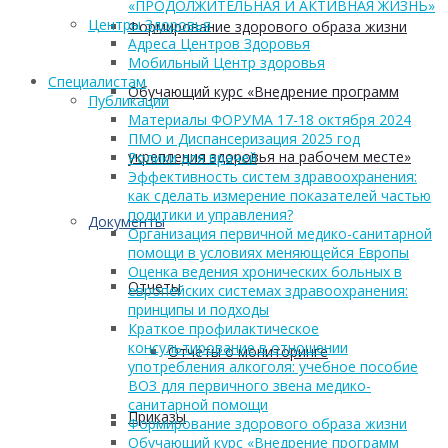
«ПРОДОЛЖИТЕЛЬНАЯ И АКТИВНАЯ ЖИЗНЬ»
Центры Здоровья
Формирование здорового образа жизни
Адреса Центров Здоровья
Мобильный Центр здоровья
Cпециалистам
Обучающий курс «Внедрение программ
Публикации
Материалы ФОРУМА 17-18 октября 2024
ПМО и Диспансеризация 2025 год
укрепления здоровья на рабочем месте»
Ролики для врачей
Эффективность систем здравоохранения:
как сделать измерение показателей частью
политики и управления?
Документы
Организация первичной медико-санитарной
помощи в условиях меняющейся Европы
Оценка ведения хронических больных в
Отчеты
европейских системах здравоохранения:
принципы и подходы
Краткое профилактическое
консультирование в отношении
Отчеты о мониторинге
употребления алкоголя: учебное пособие
ВОЗ для первичного звена медико-
санитарной помощи
Приказы
Формирование здорового образа жизни
Обучающий курс «Внедрение программ