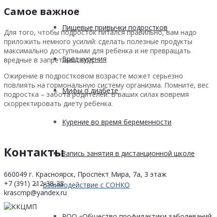
Самое важное
Пищевые привычки подростков
Для того, чтобы подросток питался правильно, вам надо
приложить немного усилий: сделать полезные продукты
максимально доступными для ребенка и не превращать
Вред курения
вредные в запретный плод.
Ожирение в подростковом возрасте может серьезно
повлиять на гормональную систему организма. Помните, вес
Мифы о диабете
подростка – забота родителей. В ваших силах вовремя
скорректировать диету ребенка.
Курение во время беременности
Контакты
Запись занятия в дистанционной школе
660049 г. Красноярск, Проспект Мира, 7а, 3 этаж
+7 (391) 212-38-38
Взаимодействие с СОНКО
krascmp@yandex.ru
РОО «Общество профилактики заболеваний