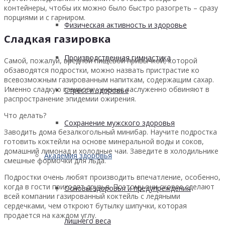
контейнеры, чтобы их можно было быстро разогреть – сразу
порциями и с гарниром.
Физическая активность и здоровье
Сладкая газировка
Производственная гимнастика
Самой, пожалуй, вредной пищевой привычкой, которой
обзаводятся подростки, можно назвать пристрастие ко
всевозможным газированным напиткам, содержащим сахар.
Именно сладкую газировку ученые заслуженно обвиняют в
Стресс и здоровье
распространение эпидемии ожирения.
Что делать?
Сохранение мужского здоровья
Заводить дома безалкогольный минибар. Научите подростка
готовить коктейли на основе минеральной воды и соков,
домашний лимонад и холодные чаи. Заведите в холодильнике
Академия здоровья
смешные формочки для льда.
Подростки очень любят производить впечатление, особенно,
когда в гости приходят друзья. Поэтому они скорее сделают
Основы здоровья и предупреждения
всей компании газированный коктейль с ледяными
сердечками, чем откроют бутылку шипучки, которая
продается на каждом углу.
лишнего веса