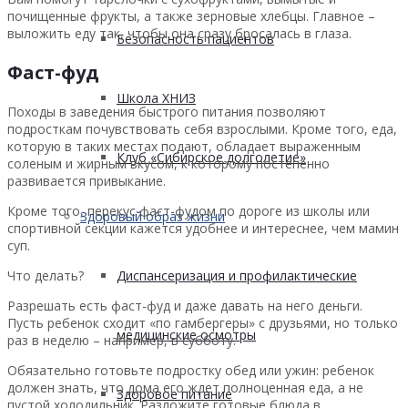
почищенные фрукты, а также зерновые хлебцы. Главное –
выложить еду так, чтобы она сразу бросалась в глаза.
Безопасность пациентов
Фаст-фуд
Школа ХНИЗ
Походы в заведения быстрого питания позволяют
подросткам почувствовать себя взрослыми. Кроме того, еда,
которую в таких местах подают, обладает выраженным
Клуб «Сибирское долголетие»
соленым и жирным вкусом, к которому постепенно
развивается привыкание.
Кроме того, перекус фаст-фудом по дороге из школы или
Здоровый образ жизни
спортивной секции кажется удобнее и интереснее, чем мамин
суп.
Диспансеризация и профилактические
Что делать?
Разрешать есть фаст-фуд и даже давать на него деньги.
Пусть ребенок сходит «по гамбергеры» с друзьями, но только
медицинские осмотры
раз в неделю – например, в субботу.
Обязательно готовьте подростку обед или ужин: ребенок
должен знать, что дома его ждет полноценная еда, а не
Здоровое питание
пустой холодильник. Разложите готовые блюда в