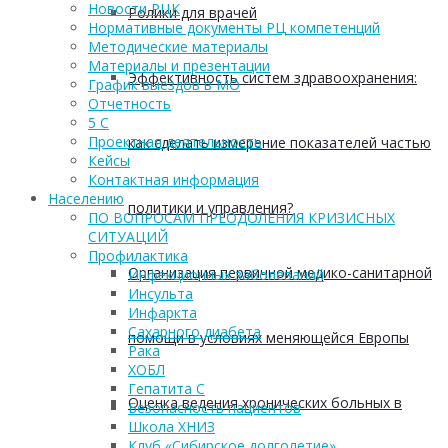
Новости РЦК
Ролики для врачей
Нормативные документы РЦ компетенций
Методические материалы
Материалы и презентации
Эффективность систем здравоохранения:
График выездов в МО
Отчетность
5 С
Проектная деятельность
как сделать измерение показателей частью
Кейсы
Контактная информация
Населению
политики и управления?
ПО ВОПРОСАМ ПРЕОДОЛЕНИЯ КРИЗИСНЫХ
СИТУАЦИЙ
Профилактика
Организация первичной медико-санитарной
Инфекционных заболеваний
Инсульта
Инфаркта
Сахарного диабета
помощи в условиях меняющейся Европы
Рака
ХОБЛ
Гепатита С
Оценка ведения хронических больных в
Безопасность пациентов
Школа ХНИЗ
Клуб «Сибирское долголетие»