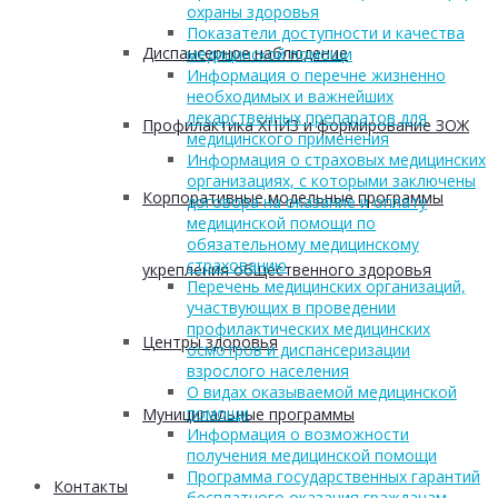
охраны здоровья
Показатели доступности и качества
Диспансерное наблюдение
медицинской помощи
Информация о перечне жизненно
необходимых и важнейших
лекарственных препаратов для
Профилактика ХНИЗ и формирование ЗОЖ
медицинского применения
Информация о страховых медицинских
организациях, с которыми заключены
Корпоративные модельные программы
договора на оказание и оплату
медицинской помощи по
обязательному медицинскому
страхованию
укрепления общественного здоровья
Перечень медицинских организаций,
участвующих в проведении
профилактических медицинских
Центры здоровья
осмотров и диспансеризации
взрослого населения
О видах оказываемой медицинской
помощи
Муниципальные программы
Информация о возможности
получения медицинской помощи
Программа государственных гарантий
Контакты
бесплатного оказания гражданам