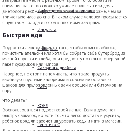
завтракать вместе с ребенком. Кроме того, обратите
внимание на то, во сколько ужинает ваш сын или дочь.
Инфекционных заболеваний
Диетологи рекомендуют принимать пищу не позже, чем за
три-четыре часа до сна. В таком случае человек просыпается
с чувством голода и готов к плотному завтраку.
Инсульта
Быстрая еда
Подростки ленивы. Вместо того, чтобы вымыть яблоко,
Инфаркта
почистить апельсин или хотя бы собрать себе бутерброд из
мясной нарезки и хлеба, они предпочтут открыть очередной
пакет сухариков или чипсов.
Сахарного диабета
Наверное, не стоит напоминать, что такие продукты
изобилуют пустыми калориями и совсем не оставляют
шансов для приготовленных вами овощей или биточков на
Рака
пару.
Что делать?
ХОБЛ
Воспользоваться подростковой ленью. Если в доме нет
быстрых закусок, но есть то, что легко достать и укусить,
ребенок вряд ли захочет шнуровать кеды и идти в магазин.
Гепатита С
Вам помогут тарелочки с сухофруктами, вымытые и