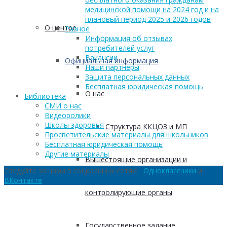
медицинской помощи на 2024 год и на
плановый период 2025 и 2026 годов
О центре
Разное
Информация об отзывах
потребителей услуг
Вакансии
Официальная информация
Наши партнеры
Защита персональных данных
Бесплатная юридическая помощь
О нас
Библиотека
СМИ о нас
Видеоролики
Школы здоровья
Структура ККЦОЗ и МП
Просветительские материалы для школьников
Бесплатная юридическая помощь
Другие материалы
Вышестоящие организации и
Следуйте за нами в социальных сетях:
Одноклассники
и
ВКонтакте
контролирующие органы
Государственное задание