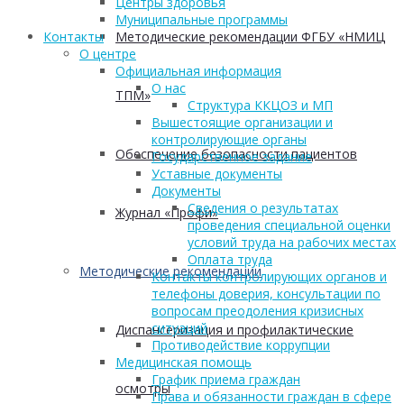
Центры здоровья
Муниципальные программы
Методические рекомендации ФГБУ «НМИЦ
Контакты
О центре
Официальная информация
О нас
ТПМ»
Структура ККЦОЗ и МП
Вышестоящие организации и
контролирующие органы
Обеспечение безопасности пациентов
Государственное задание
Уставные документы
Документы
Сведения о результатах
Журнал «Профи»
проведения специальной оценки
условий труда на рабочих местах
Оплата труда
Методические рекомендации
Контакты контролирующих органов и
телефоны доверия, консультации по
вопросам преодоления кризисных
ситуаций
Диспансеризация и профилактические
Противодействие коррупции
Медицинская помощь
График приема граждан
осмотры
Права и обязанности граждан в сфере