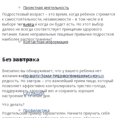
Проектная деятельность
Подростковый возраст – это время, когда ребенок стремится
к самостоятельности, независимости – в том числе и в
выборе того, что и когда он будет есть. Но этот выбор
Кейсы
далеко не всегда соответствует принципам здорового
питания. Какие неправильные пищевые привычки подростков
наиболее распространены?
Контактная информация
Без завтрака
Населению
Внезапно вы обнаруживает, что у вашего ребенка нет
желания завтракать. Такое пищевое поведение – не
ПО ВОПРОСАМ ПРЕОДОЛЕНИЯ КРИЗИСНЫХ
редкость. Но завтрак – это важнейший прием пищи, который
позволяет эффективно контролировать чувство голода,
поддерживать здоровый вес и сохранять хорошее
СИТУАЦИЙ
настроение в течение дня.
Что делать?
Профилактика
Родительский пример заразителен. Начните приучать себя