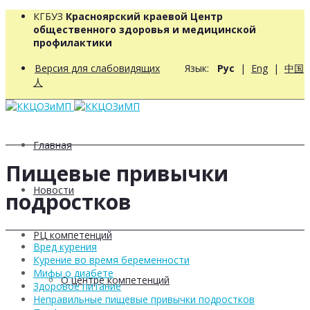
КГБУЗ
Красноярский краевой Центр
общественного здоровья и медицинской
профилактики
Версия для слабовидящих
Язык:
Рус
|
Eng
|
中国
人
Главная
Пищевые привычки
Новости
подростков
РЦ компетенций
Вред курения
Курение во время беременности
Мифы о диабете
О центре компетенций
Здоровое питание
Неправильные пищевые привычки подростков