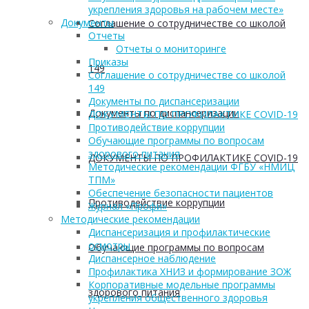
укрепления здоровья на рабочем месте»
Документы
Соглашение о сотрудничестве со школой
Отчеты
Отчеты о мониторинге
Приказы
149
Соглашение о сотрудничестве со школой
149
Документы по диспансеризации
Документы по диспансеризации
ДОКУМЕНТЫ ПО ПРОФИЛАКТИКЕ COVID-19
Противодействие коррупции
Обучающие программы по вопросам
здорового питания
ДОКУМЕНТЫ ПО ПРОФИЛАКТИКЕ COVID-19
Методические рекомендации ФГБУ «НМИЦ
ТПМ»
Обеспечение безопасности пациентов
Противодействие коррупции
Журнал «Профи»
Методические рекомендации
Диспансеризация и профилактические
осмотры
Обучающие программы по вопросам
Диспансерное наблюдение
Профилактика ХНИЗ и формирование ЗОЖ
Корпоративные модельные программы
здорового питания
укрепления общественного здоровья