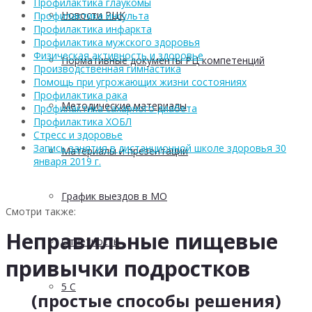
Профилактика глаукомы
Новости РЦК
Профилактика инсульта
Профилактика инфаркта
Профилактика мужского здоровья
Физическая активность и здоровье
Нормативные документы РЦ компетенций
Производственная гимнастика
Помощь при угрожающих жизни состояниях
Профилактика рака
Методические материалы
Профилактика сахарного диабета
Профилактика ХОБЛ
Стресс и здоровье
Запись занятия в дистанционной школе здоровья 30
Материалы и презентации
января 2019 г.
График выездов в МО
Смотри также:
Неправильные пищевые
Отчетность
привычки подростков
5 С
(простые способы решения)