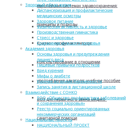
Здоровый образ жизни
европейских системах здравоохранения:
Диспансеризация и профилактические
медицинские осмотры
Здоровое питание
принципы и подходы
Физическая активность и здоровье
Производственная гимнастика
Стресс и здоровье
Краткое профилактическое
Сохранение мужского здоровья
Академия здоровья
Основы здоровья и предупреждения
лишнего веса
консультирование в отношении
Пищевые привычки подростков
Вред курения
Мифы о диабете
употребления алкоголя: учебное пособие
Курение во время беременности
Запись занятия в дистанционной школе
Взаимодействие с СОНКО
РОО «Общество профилактики заболеваний
ВОЗ для первичного звена медико-
и сохранения здоровья»
Реестр социально ориентированных
некоммерческих организаций
санитарной помощи
Национальные проекты
НАЦИОНАЛЬНЫЙ ПРОЕКТ