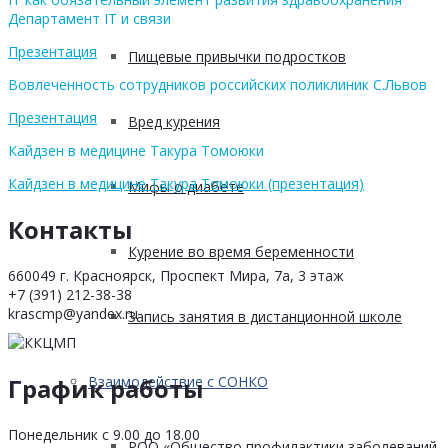
Департамент IT и связи
Презентация
Пищевые привычки подростков
Вовлеченность сотрудников российских поликлиник С.Львов
Презентация
Вред курения
Кайдзен в медицине Такура Томоюки
Кайдзен в медицине Такура Томоюки (презентация)
Мифы о диабете
Контакты
Курение во время беременности
660049 г. Красноярск, Проспект Мира, 7а, 3 этаж
+7 (391) 212-38-38
krascmp@yandex.ru
Запись занятия в дистанционной школе
График работы
Взаимодействие с СОНКО
Понедельник с 9.00 до 18.00
РОО «Общество профилактики заболеваний