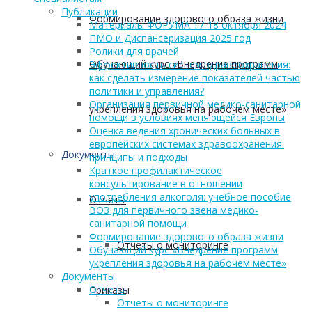
Публикации
Формирование здорового образа жизни
Материалы ФОРУМА 17-18 октября 2024
ПМО и Диспансеризация 2025 год
Ролики для врачей
Обучающий курс «Внедрение программ
Эффективность систем здравоохранения:
как сделать измерение показателей частью
политики и управления?
Организация первичной медико-санитарной
укрепления здоровья на рабочем месте»
помощи в условиях меняющейся Европы
Оценка ведения хронических больных в
европейских системах здравоохранения:
Документы
принципы и подходы
Краткое профилактическое
консультирование в отношении
употребления алкоголя: учебное пособие
Отчеты
ВОЗ для первичного звена медико-
санитарной помощи
Формирование здорового образа жизни
Отчеты о мониторинге
Обучающий курс «Внедрение программ
укрепления здоровья на рабочем месте»
Документы
Отчеты
Приказы
Отчеты о мониторинге