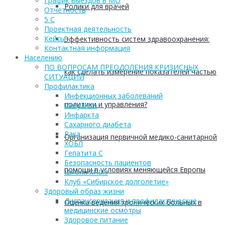
График выездов в МО
Ролики для врачей
Отчетность
5 С
Проектная деятельность
Кейсы
Эффективность систем здравоохранения:
Контактная информация
Населению
ПО ВОПРОСАМ ПРЕОДОЛЕНИЯ КРИЗИСНЫХ
как сделать измерение показателей частью
СИТУАЦИЙ
Профилактика
Инфекционных заболеваний
политики и управления?
Инсульта
Инфаркта
Сахарного диабета
Рака
Организация первичной медико-санитарной
ХОБЛ
Гепатита С
Безопасность пациентов
помощи в условиях меняющейся Европы
Школа ХНИЗ
Клуб «Сибирское долголетие»
Здоровый образ жизни
Диспансеризация и профилактические
Оценка ведения хронических больных в
медицинские осмотры
Здоровое питание