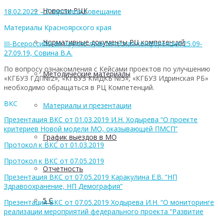
Новости РЦК
18.02.2022 – Стартовое совещание
Материалы Красноярского края
Нормативные документы РЦ компетенций
III-Всероссийская научно-практическая конференция 25.09-
27.09.19, Совина В.А.
По вопросу ознакомления с Кейсами проектов по улучшению
Методические материалы
«КГБУЗ ГДП№2», «КГБУЗ КМДКБ №5», «КГБУЗ Идринская РБ»
необходимо обращаться в РЦ Компетенций.
ВКС
Материалы и презентации
Презентация ВКС от 01.03.2019 И.Н. Ходырева “О проекте
критериев Новой модели МО, оказывающей ПМСП”
График выездов в МО
Протокол к ВКС от 01.03.2019
Протокол к ВКС от 07.05.2019
Отчетность
Презентация ВКС от 07.05.2019 Каракулина Е.В. “НП
Здравоохранение, НП Демография”
5 С
Презентация ВКС от 07.05.2019 Ходырева И.Н. “О мониторинге
реализации мероприятий федерального проекта “Развитие