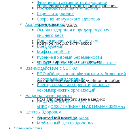
Физическая активность и здоровье
европейских системах здравоохранения:
Производственная гимнастика
Стресс и здоровье
Сохранение мужского здоровья
принципы и подходы
Академия здоровья
Основы здоровья и предупреждения
лишнего веса
Пищевые привычки подростков
Краткое профилактическое
Вред курения
Мифы о диабете
Курение во время беременности
консультирование в отношении
Запись занятия в дистанционной школе
Взаимодействие с СОНКО
РОО «Общество профилактики заболеваний
и сохранения здоровья»
употребления алкоголя: учебное пособие
Реестр социально ориентированных
некоммерческих организаций
Национальные проекты
ВОЗ для первичного звена медико-
НАЦИОНАЛЬНЫЙ ПРОЕКТ
«ПРОДОЛЖИТЕЛЬНАЯ И АКТИВНАЯ ЖИЗНЬ»
Центры Здоровья
Адреса Центров Здоровья
санитарной помощи
Мобильный Центр здоровья
Cпециалистам