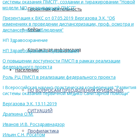
системы оказания ПМСП”, создании и тиражировании “Новой
модели МО, оказывающей ПМСП”
Проектная деятельность
Презентация к ВКС от 07.05.2019 Вергазова Э.К. “Об
изменениях в проведении диспансеризации, проф. осмотра и
Кейсы
диспансерного наблюдения”
НП Здравоохранение
Контактная информация
НП Здравоохранение (презентация)
О повышении доступности ПМСП в рамках реализации
федерального проекта
Населению
Роль РЦ ПМСП в реализации федерального проекта
I Всероссийская научно-практическая конференция “Развития
ПО ВОПРОСАМ ПРЕОДОЛЕНИЯ КРИЗИСНЫХ
системы оказания первичной медико-санитарной помощи”
Вергазова Э.К. 13.11.2019
СИТУАЦИЙ
Драпкина О.М.
Иванов И.В. Росздравнадзор
Профилактика
Ильин С.Н. Росатом