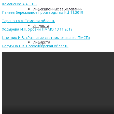
Команенко А.А. СПБ
Инфекционных заболеваний
Палеев бережливое производство КЦ 11.2019
Таранов А.А. Томская область
Инсульта
Ходырева И.Н. Уровни НММО 13.11.2019
Цветцих И.В. «Развитие системы оказания ПМСП»
Инфаркта
Белугина Е.В. Новосибирская область
Сахарного диабета
Рака
ХОБЛ
Гепатита С