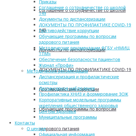
Приказы
Соглашение о сотрудничестве со школой
Соглашение о сотрудничестве со школой
149
Документы по диспансеризации
ДОКУМЕНТЫ ПО ПРОФИЛАКТИКЕ COVID-19
149
Противодействие коррупции
Обучающие программы по вопросам
здорового питания
Методические рекомендации ФГБУ «НМИЦ
Документы по диспансеризации
ТПМ»
Обеспечение безопасности пациентов
Журнал «Профи»
ДОКУМЕНТЫ ПО ПРОФИЛАКТИКЕ COVID-19
Методические рекомендации
Диспансеризация и профилактические
осмотры
Диспансерное наблюдение
Противодействие коррупции
Профилактика ХНИЗ и формирование ЗОЖ
Корпоративные модельные программы
укрепления общественного здоровья
Обучающие программы по вопросам
Центры здоровья
Муниципальные программы
Контакты
здорового питания
О центре
Официальная информация