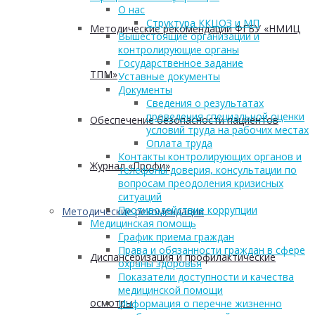
О нас
Структура ККЦОЗ и МП
Методические рекомендации ФГБУ «НМИЦ
Вышестоящие организации и
контролирующие органы
Государственное задание
ТПМ»
Уставные документы
Документы
Сведения о результатах
проведения специальной оценки
Обеспечение безопасности пациентов
условий труда на рабочих местах
Оплата труда
Контакты контролирующих органов и
Журнал «Профи»
телефоны доверия, консультации по
вопросам преодоления кризисных
ситуаций
Противодействие коррупции
Методические рекомендации
Медицинская помощь
График приема граждан
Права и обязанности граждан в сфере
Диспансеризация и профилактические
охраны здоровья
Показатели доступности и качества
медицинской помощи
осмотры
Информация о перечне жизненно