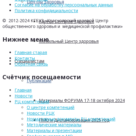
Центры Здоровья
Согласие на обработку персоональных данных
Политика конфидициальности
© 2012-2024 КГБУЗ «Красноярский краевой Центр
Адреса Центров Здоровья
общественного здоровья и медицинской профилактики»
Нижнее меню
Мобильный Центр здоровья
Главная старая
Контакты
Cпециалистам
Обратная связь
Счётчик посещаемости
Публикации
Главная
Новости
Материалы ФОРУМА 17-18 октября 2024
РЦ компетенций
О центре компетенций
Новости РЦК
Нормативные документы РЦ компетенций
ПМО и Диспансеризация 2025 год
Методические материалы
Материалы и презентации