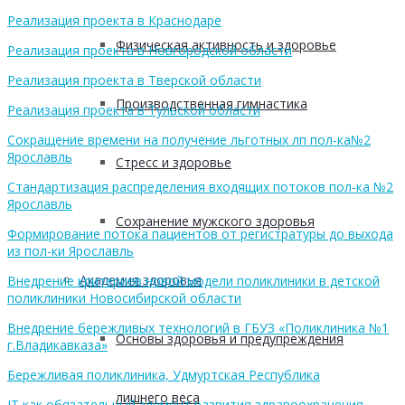
Реализация проекта в Краснодаре
Физическая активность и здоровье
Реализация проекта в Новгородской области
Реализация проекта в Тверской области
Производственная гимнастика
Реализация проекта в Тульской области
Сокращение времени на получение льготных лп пол-ка№2
Ярославль
Стресс и здоровье
Стандартизация распределения входящих потоков пол-ка №2
Ярославль
Сохранение мужского здоровья
Формирование потока пациентов от регистратуры до выхода
из пол-ки Ярославль
Академия здоровья
Внедрение критериев новой модели поликлиники в детской
поликлиники Новосибирской области
Внедрение бережливых технологий в ГБУЗ «Поликлиника №1
Основы здоровья и предупреждения
г.Владикавказа»
Бережливая поликлиника, Удмуртская Республика
лишнего веса
IT как обязательный элемент развития здравоохранения