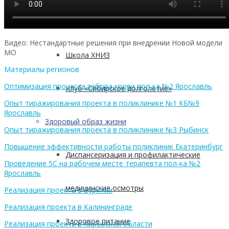
Безопасность пациентов
Видео: Нестандартные решения при внедрении Новой модели
МО
Школа ХНИЗ
Материалы регионов
Оптимизация процесса забора крови пол-ка №2 Ярославль
Клуб «Сибирское долголетие»
Опыт тиражирования проекта в поликлинике №1 КБ№9
Ярославль
Здоровый образ жизни
Опыт тиражирования проекта в поликлинике №3 Рыбинск
Повышение эффективности работы поликлиник Екатеринбург
Диспансеризация и профилактические
Проведение 5С на рабочем месте терапевта пол-ка №2
Ярославль
медицинские осмотры
Реализация проекта в Бурятии
Реализация проекта в Калининграде
Здоровое питание
Реализация проекта в Кировской области