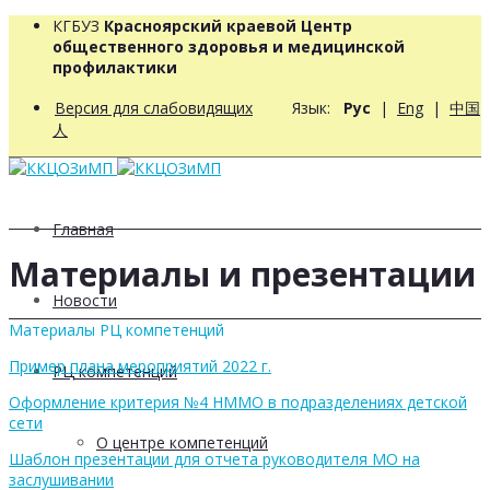
КГБУЗ
Красноярский краевой Центр
общественного здоровья и медицинской
профилактики
Версия для слабовидящих
Язык:
Рус
|
Eng
|
中国
人
Главная
Материалы и презентации
Новости
Материалы РЦ компетенций
Пример плана мероприятий 2022 г.
РЦ компетенций
Оформление критерия №4 НММО в подразделениях детской
сети
О центре компетенций
Шаблон презентации для отчета руководителя МО на
заслушивании