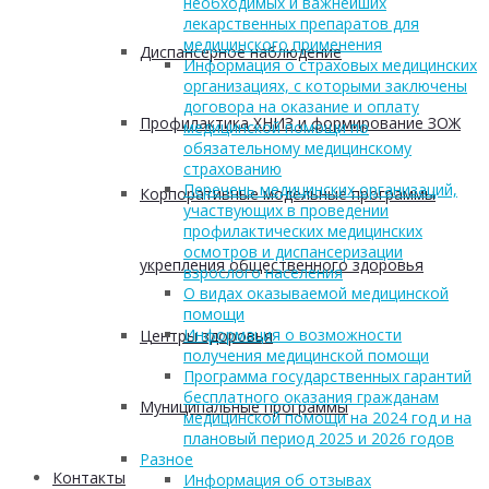
необходимых и важнейших
лекарственных препаратов для
медицинского применения
Диспансерное наблюдение
Информация о страховых медицинских
организациях, с которыми заключены
договора на оказание и оплату
Профилактика ХНИЗ и формирование ЗОЖ
медицинской помощи по
обязательному медицинскому
страхованию
Перечень медицинских организаций,
Корпоративные модельные программы
участвующих в проведении
профилактических медицинских
осмотров и диспансеризации
укрепления общественного здоровья
взрослого населения
О видах оказываемой медицинской
помощи
Информация о возможности
Центры здоровья
получения медицинской помощи
Программа государственных гарантий
бесплатного оказания гражданам
Муниципальные программы
медицинской помощи на 2024 год и на
плановый период 2025 и 2026 годов
Разное
Контакты
Информация об отзывах