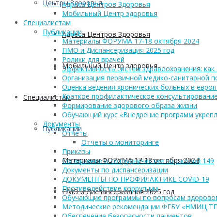
Центры Здоровья
Адреса Центров Здоровья
Мобильный Центр здоровья
Cпециалистам
Публикации
Адреса Центров Здоровья
Материалы ФОРУМА 17-18 октября 2024
ПМО и Диспансеризация 2025 год
Ролики для врачей
Мобильный Центр здоровья
Эффективность систем здравоохранения: как 
Организация первичной медико-санитарной 
Оценка ведения хронических больных в европ
Краткое профилактическое консультирование
Cпециалистам
Формирование здорового образа жизни
Обучающий курс «Внедрение программ укрепл
Документы
Публикации
Отчеты
Отчеты о мониторинге
Приказы
Материалы ФОРУМА 17-18 октября 2024
Соглашение о сотрудничестве со школой 149
Документы по диспансеризации
ДОКУМЕНТЫ ПО ПРОФИЛАКТИКЕ COVID-19
Противодействие коррупции
ПМО и Диспансеризация 2025 год
Обучающие программы по вопросам здоровог
Методические рекомендации ФГБУ «НМИЦ Т
Обеспечение безопасности пациентов