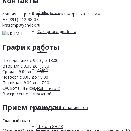
Контакты
Инфаркта
660049 г. Красноярск, Проспект Мира, 7а, 3 этаж
+7 (391) 212-38-38
krascmp@yandex.ru
Сахарного диабета
График работы
Рака
Понедельник с 9.00 до 18.00
Вторник с 9.00 до 18.00
ХОБЛ
Среда с 9.00 до 18.00
Четверг с 9.00 до 18.00
Пятница с 9.00 до 17.00
Суббота - выходной
Гепатита С
Воскресенье - выходной
Прием граждан
Безопасность пациентов
Главный врач
Школа ХНИЗ
Маркина Ольга Леонидовна принимает граждан по средам с 16.0