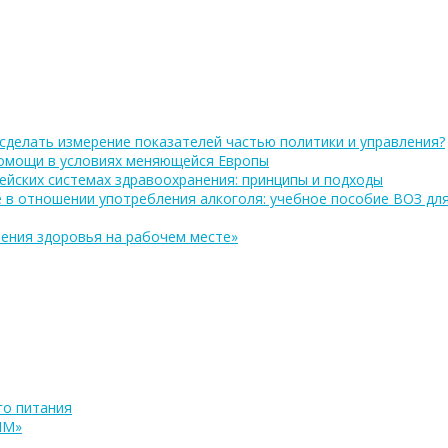
сделать измерение показателей частью политики и управления?
помощи в условиях меняющейся Европы
ейских системах здравоохранения: принципы и подходы
 в отношении употребления алкоголя: учебное пособие ВОЗ дл
ения здоровья на рабочем месте»
о питания
ПМ»