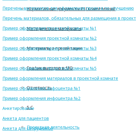
Перечень материалов для оформления проекта по улучшению
Нормативные документы РЦ компетенций
Перечень материалов, обязательных для размещения в проек
Пример оформления проектной комнаты №1
Методические материалы
Пример оформления проектной комнаты №2
Материалы и презентации
Пример оформления проектной комнаты №3
Пример оформления проектной комнаты №4
График выездов в МО
Пример оформления проектной комнаты №5
Пример оформления материалов в проектной комнате
Отчетность
Пример оформления инфоцентра №1
Пример оформления инфоцентра №2
5 С
Анкетирование
Анкета для пациентов
Проектная деятельность
Анкета для сотрудников