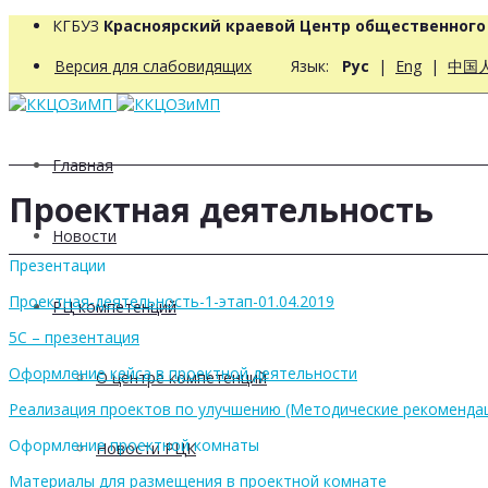
КГБУЗ
Красноярский краевой Центр общественног
Версия для слабовидящих
Язык:
Рус
|
Eng
|
中国
Главная
Проектная деятельность
Новости
Презентации
Проектная-деятельность-1-этап-01.04.2019
РЦ компетенций
5С – презентация
Оформление кейса в проектной деятельности
О центре компетенций
Реализация проектов по улучшению (Методические рекоменда
Оформление проектной комнаты
Новости РЦК
Материалы для размещения в проектной комнате