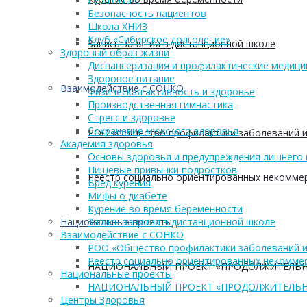
Гепатита С
Безопасность пациентов
Школа ХНИЗ
Клуб «Сибирское долголетие»
Запись занятия в дистанционной школе
Здоровый образ жизни
Диспансеризация и профилактические медици
Здоровое питание
Взаимодействие с СОНКО
Физическая активность и здоровье
Производственная гимнастика
Стресс и здоровье
Сохранение мужского здоровья
РОО «Общество профилактики заболеваний и
Академия здоровья
Основы здоровья и предупреждения лишнего 
Пищевые привычки подростков
Реестр социально ориентированных некоммер
Вред курения
Мифы о диабете
Курение во время беременности
Национальные проекты
Запись занятия в дистанционной школе
Взаимодействие с СОНКО
РОО «Общество профилактики заболеваний и
Реестр социально ориентированных некоммер
НАЦИОНАЛЬНЫЙ ПРОЕКТ «ПРОДОЛЖИТЕЛЬН
Национальные проекты
НАЦИОНАЛЬНЫЙ ПРОЕКТ «ПРОДОЛЖИТЕЛЬН
Центры Здоровья