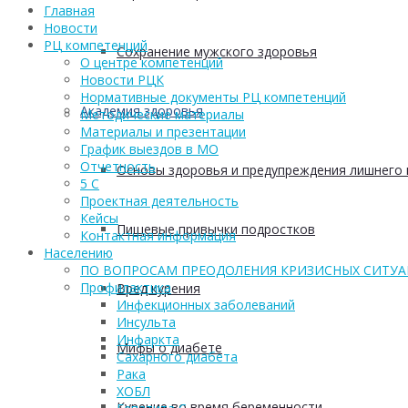
Главная
Новости
РЦ компетенций
Сохранение мужского здоровья
О центре компетенций
Новости РЦК
Нормативные документы РЦ компетенций
Академия здоровья
Методические материалы
Материалы и презентации
График выездов в МО
Отчетность
Основы здоровья и предупреждения лишнего 
5 С
Проектная деятельность
Кейсы
Пищевые привычки подростков
Контактная информация
Населению
ПО ВОПРОСАМ ПРЕОДОЛЕНИЯ КРИЗИСНЫХ СИТУ
Профилактика
Вред курения
Инфекционных заболеваний
Инсульта
Инфаркта
Мифы о диабете
Сахарного диабета
Рака
ХОБЛ
Курение во время беременности