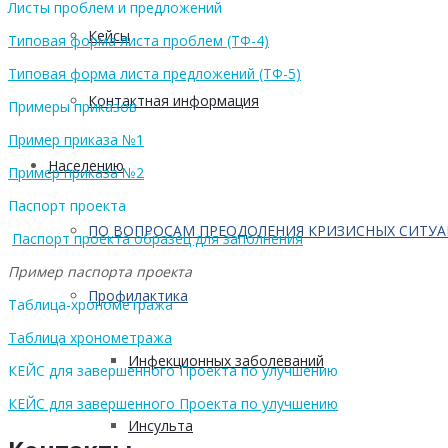
Листы проблем и предложений
Кейсы
Типовая форма листа проблем (ТФ-4)
Типовая форма листа предложений (ТФ-5)
Контактная информация
Примеры приказов
Пример приказа №1
Населению
Пример приказа №2
Паспорт проекта
ПО ВОПРОСАМ ПРЕОДОЛЕНИЯ КРИЗИСНЫХ СИТУ
Паспорт проекта образец для заполнения
Пример паспорта проекта
Профилактика
Таблица-хронометража
Таблица хронометража
Инфекционных заболеваний
КЕЙС для завершенного Проекта по улучшению
КЕЙС для завершенного Проекта по улучшению
Инсульта