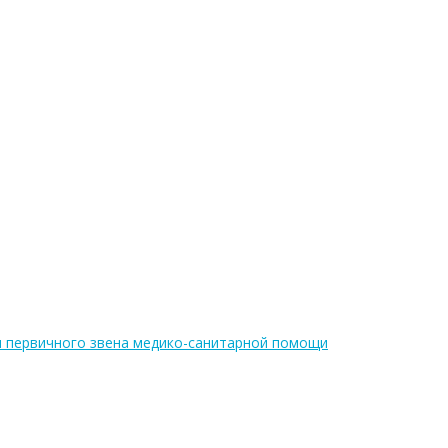
я первичного звена медико-санитарной помощи