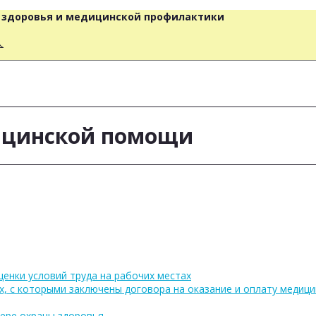
о здоровья и медицинской профилактики
人
ицинской помощи
ценки условий труда на рабочих местах
х, с которыми заключены договора на оказание и оплату медиц
фере охраны здоровья