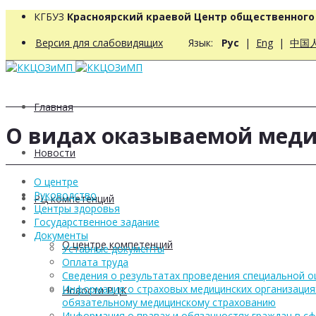
КГБУЗ
Красноярский краевой Центр общественног
Версия для слабовидящих
Язык:
Рус
|
Eng
|
中国
Главная
О видах оказываемой мед
Новости
О центре
Руководство
РЦ компетенций
Центры здоровья
Государственное задание
Документы
О центре компетенций
Уставные документы
Оплата труда
Сведения о результатах проведения специальной о
Информация о страховых медицинских организация
Новости РЦК
обязательному медицинскому страхованию
Информация о правах и обязанностях граждан в с