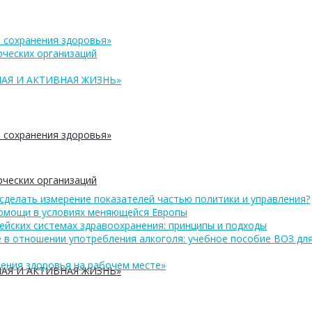
 сохранения здоровья»
ческих организаций
АЯ И АКТИВНАЯ ЖИЗНЬ»
 сохранения здоровья»
ческих организаций
сделать измерение показателей частью политики и управления?
помощи в условиях меняющейся Европы
ейских системах здравоохранения: принципы и подходы
 в отношении употребления алкоголя: учебное пособие ВОЗ дл
ения здоровья на рабочем месте»
АЯ И АКТИВНАЯ ЖИЗНЬ»