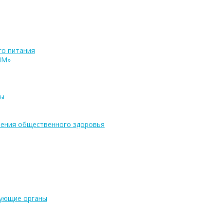
о питания
ПМ»
ры
ения общественного здоровья
рующие органы