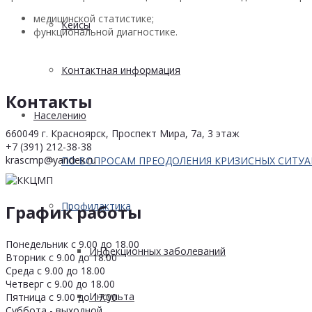
медицинской статистике;
Кейсы
функциональной диагностике.
Контактная информация
Контакты
Населению
660049 г. Красноярск, Проспект Мира, 7а, 3 этаж
+7 (391) 212-38-38
krascmp@yandex.ru
ПО ВОПРОСАМ ПРЕОДОЛЕНИЯ КРИЗИСНЫХ СИТУ
Профилактика
График работы
Понедельник с 9.00 до 18.00
Инфекционных заболеваний
Вторник с 9.00 до 18.00
Среда с 9.00 до 18.00
Четверг с 9.00 до 18.00
Инсульта
Пятница с 9.00 до 17.00
Суббота - выходной