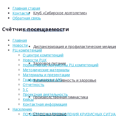
Главная старая
Клуб «Сибирское долголетие»
Контакты
Обратная связь
Счётчик посещаемости
Здоровый образ жизни
Главная
Новости
Диспансеризация и профилактические медици
РЦ компетенций
О центре компетенций
Новости РЦК
Здоровое питание
Нормативные документы РЦ компетенций
Методические материалы
Материалы и презентации
График выездов в МО
Физическая активность и здоровье
Отчетность
5 С
Проектная деятельность
Производственная гимнастика
Кейсы
Контактная информация
Населению
Стресс и здоровье
ПО ВОПРОСАМ ПРЕОДОЛЕНИЯ КРИЗИСНЫХ СИТУ