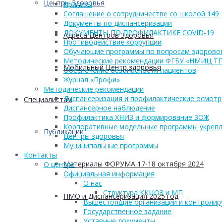
Центры Здоровья
Приказы
Соглашение о сотрудничестве со школой 149
Документы по диспансеризации
ДОКУМЕНТЫ ПО ПРОФИЛАКТИКЕ COVID-19
Адреса Центров Здоровья
Противодействие коррупции
Обучающие программы по вопросам здоровог
Методические рекомендации ФГБУ «НМИЦ Т
Мобильный Центр здоровья
Обеспечение безопасности пациентов
Журнал «Профи»
Методические рекомендации
Диспансеризация и профилактические осмот
Cпециалистам
Диспансерное наблюдение
Профилактика ХНИЗ и формирование ЗОЖ
Корпоративные модельные программы укрепл
Публикации
Центры здоровья
Муниципальные программы
Контакты
Материалы ФОРУМА 17-18 октября 2024
О центре
Официальная информация
О нас
Структура ККЦОЗ и МП
ПМО и Диспансеризация 2025 год
Вышестоящие организации и контроли
Государственное задание
Уставные документы