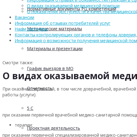
О видах оказываемой медицинской помощи
Нормативные документы РЦ компетенций
О показателях доступности и качества медицинск
Вакансии
Информация об отзывах потребителей услуг
Методические материалы
Наши партнеры
Контакты контролирующих органов и телефоны доверия,
Информация о возможности получения медицинской по
Материалы и презентации
Смотри также:
График выездов в МО
О видах оказываемой мед
Отчетность
При оказании первичной, в том числе доврачебной, врачебно
работы (услуги):
5 С
при оказании первичной врачебной медико-санитарной помощи
терапии;
Проектная деятельность
при оказании первичной специализированной медико-санитарн