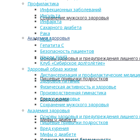
Профилактика
Инфекционных заболеваний
Инсульта
Сохранение мужского здоровья
Инфаркта
Сахарного диабета
Рака
Академия здоровья
ХОБЛ
Гепатита С
Безопасность пациентов
Школа ХНИЗ
Основы здоровья и предупреждения лишнего 
Клуб «Сибирское долголетие»
Здоровый образ жизни
Диспансеризация и профилактические медици
Пищевые привычки подростков
Здоровое питание
Физическая активность и здоровье
Производственная гимнастика
Стресс и здоровье
Вред курения
Сохранение мужского здоровья
Академия здоровья
Основы здоровья и предупреждения лишнего 
Мифы о диабете
Пищевые привычки подростков
Вред курения
Мифы о диабете
Курение во время беременности