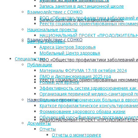
Курение во время беременности
Запись занятия в дистанционной школе
Взаимодействие с СОНКО
РОО «Общество профилактики заболеваний и
Запись занятия в дистанционной школе
Реестр социально ориентированных некоммер
Национальные проекты
НАЦИОНАЛЬНЫЙ ПРОЕКТ «ПРОДОЛЖИТЕЛЬН
Взаимодействие с СОНКО
Центры Здоровья
Адреса Центров Здоровья
Мобильный Центр здоровья
Cпециалистам
РОО «Общество профилактики заболеваний и
Публикации
Материалы ФОРУМА 17-18 октября 2024
ПМО и Диспансеризация 2025 год
Реестр социально ориентированных некоммер
Ролики для врачей
Эффективность систем здравоохранения: как 
Организация первичной медико-санитарной 
Национальные проекты
Оценка ведения хронических больных в европ
Краткое профилактическое консультирование
Формирование здорового образа жизни
Обучающий курс «Внедрение программ укрепл
НАЦИОНАЛЬНЫЙ ПРОЕКТ «ПРОДОЛЖИТЕЛЬН
Документы
Отчеты
Отчеты о мониторинге