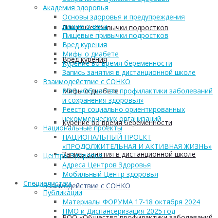
Академия здоровья
Основы здоровья и предупреждения
лишнего веса
Пищевые привычки подростков
Пищевые привычки подростков
Вред курения
Мифы о диабете
Вред курения
Курение во время беременности
Запись занятия в дистанционной школе
Взаимодействие с СОНКО
Мифы о диабете
РОО «Общество профилактики заболеваний
и сохранения здоровья»
Реестр социально ориентированных
некоммерческих организаций
Курение во время беременности
Национальные проекты
НАЦИОНАЛЬНЫЙ ПРОЕКТ
«ПРОДОЛЖИТЕЛЬНАЯ И АКТИВНАЯ ЖИЗНЬ»
Запись занятия в дистанционной школе
Центры Здоровья
Адреса Центров Здоровья
Мобильный Центр здоровья
Cпециалистам
Взаимодействие с СОНКО
Публикации
Материалы ФОРУМА 17-18 октября 2024
ПМО и Диспансеризация 2025 год
РОО «Общество профилактики заболеваний