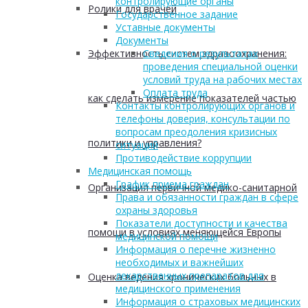
контролирующие органы
Ролики для врачей
Государственное задание
Уставные документы
Документы
Эффективность систем здравоохранения:
Сведения о результатах
проведения специальной оценки
условий труда на рабочих местах
Оплата труда
как сделать измерение показателей частью
Контакты контролирующих органов и
телефоны доверия, консультации по
вопросам преодоления кризисных
политики и управления?
ситуаций
Противодействие коррупции
Медицинская помощь
График приема граждан
Организация первичной медико-санитарной
Права и обязанности граждан в сфере
охраны здоровья
Показатели доступности и качества
помощи в условиях меняющейся Европы
медицинской помощи
Информация о перечне жизненно
необходимых и важнейших
лекарственных препаратов для
Оценка ведения хронических больных в
медицинского применения
Информация о страховых медицинских