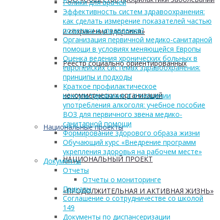
Ролики для врачей
Эффективность систем здравоохранения:
как сделать измерение показателей частью
политики и управления?
и сохранения здоровья»
Организация первичной медико-санитарной
помощи в условиях меняющейся Европы
Оценка ведения хронических больных в
Реестр социально ориентированных
европейских системах здравоохранения:
принципы и подходы
Краткое профилактическое
некоммерческих организаций
консультирование в отношении
употребления алкоголя: учебное пособие
ВОЗ для первичного звена медико-
санитарной помощи
Национальные проекты
Формирование здорового образа жизни
Обучающий курс «Внедрение программ
укрепления здоровья на рабочем месте»
НАЦИОНАЛЬНЫЙ ПРОЕКТ
Документы
Отчеты
Отчеты о мониторинге
Приказы
«ПРОДОЛЖИТЕЛЬНАЯ И АКТИВНАЯ ЖИЗНЬ»
Соглашение о сотрудничестве со школой
149
Документы по диспансеризации