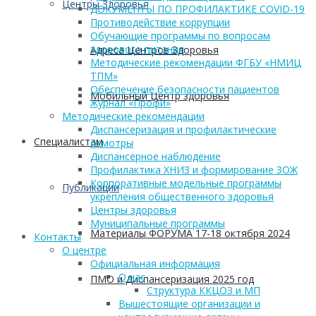
Центры Здоровья
ДОКУМЕНТЫ ПО ПРОФИЛАКТИКЕ COVID-19
Противодействие коррупции
Обучающие программы по вопросам
здорового питания
Адреса Центров Здоровья
Методические рекомендации ФГБУ «НМИЦ
ТПМ»
Обеспечение безопасности пациентов
Мобильный Центр здоровья
Журнал «Профи»
Методические рекомендации
Диспансеризация и профилактические
Cпециалистам
осмотры
Диспансерное наблюдение
Профилактика ХНИЗ и формирование ЗОЖ
Корпоративные модельные программы
Публикации
укрепления общественного здоровья
Центры здоровья
Муниципальные программы
Материалы ФОРУМА 17-18 октября 2024
Контакты
О центре
Официальная информация
О нас
ПМО и Диспансеризация 2025 год
Структура ККЦОЗ и МП
Вышестоящие организации и