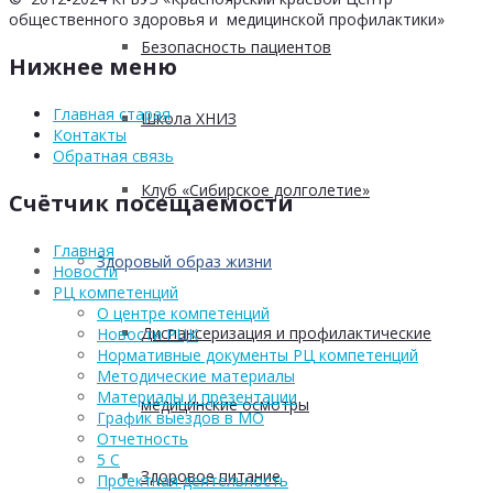
общественного здоровья и медицинской профилактики»
Безопасность пациентов
Нижнее меню
Главная старая
Школа ХНИЗ
Контакты
Обратная связь
Клуб «Сибирское долголетие»
Счётчик посещаемости
Главная
Здоровый образ жизни
Новости
РЦ компетенций
О центре компетенций
Диспансеризация и профилактические
Новости РЦК
Нормативные документы РЦ компетенций
Методические материалы
Материалы и презентации
медицинские осмотры
График выездов в МО
Отчетность
5 С
Здоровое питание
Проектная деятельность