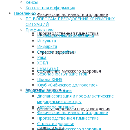
Кейсы
Контактная информация
Населению
Физическая активность и здоровье
ПО ВОПРОСАМ ПРЕОДОЛЕНИЯ КРИЗИСНЫХ
СИТУАЦИЙ
Профилактика
Производственная гимнастика
Инфекционных заболеваний
Инсульта
Инфаркта
Сахарного диабета
Стресс и здоровье
Рака
ХОБЛ
Гепатита С
Сохранение мужского здоровья
Безопасность пациентов
Школа ХНИЗ
Клуб «Сибирское долголетие»
Академия здоровья
Здоровый образ жизни
Диспансеризация и профилактические
медицинские осмотры
Здоровое питание
Основы здоровья и предупреждения
Физическая активность и здоровье
Производственная гимнастика
Стресс и здоровье
лишнего веса
Сохранение мужского здоровья