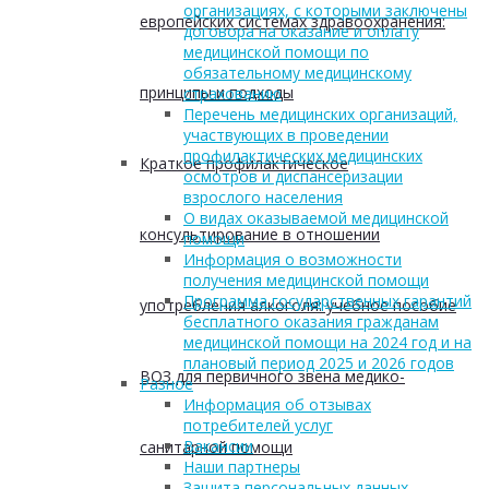
организациях, с которыми заключены
европейских системах здравоохранения:
договора на оказание и оплату
медицинской помощи по
обязательному медицинскому
принципы и подходы
страхованию
Перечень медицинских организаций,
участвующих в проведении
профилактических медицинских
Краткое профилактическое
осмотров и диспансеризации
взрослого населения
О видах оказываемой медицинской
консультирование в отношении
помощи
Информация о возможности
получения медицинской помощи
Программа государственных гарантий
употребления алкоголя: учебное пособие
бесплатного оказания гражданам
медицинской помощи на 2024 год и на
плановый период 2025 и 2026 годов
ВОЗ для первичного звена медико-
Разное
Информация об отзывах
потребителей услуг
Вакансии
санитарной помощи
Наши партнеры
Защита персональных данных