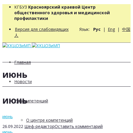
КГБУЗ
Красноярский краевой Центр
общественного здоровья и медицинской
профилактики
Версия для слабовидящих
Язык:
Рус
|
Eng
|
中国
人
Главная
июнь
Новости
июнь
РЦ компетенций
июнь
О центре компетенций
26.09.2022
Шеф-редактор
Оставить комментарий
июнь