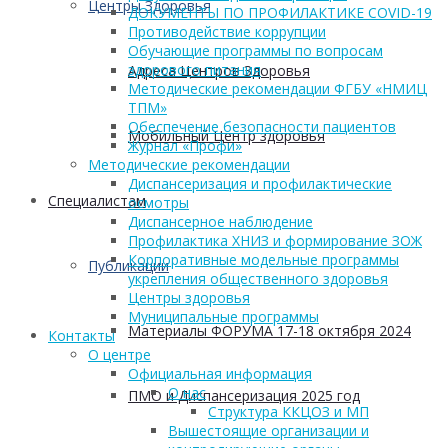
Центры Здоровья
ДОКУМЕНТЫ ПО ПРОФИЛАКТИКЕ COVID-19
Противодействие коррупции
Обучающие программы по вопросам
здорового питания
Адреса Центров Здоровья
Методические рекомендации ФГБУ «НМИЦ
ТПМ»
Обеспечение безопасности пациентов
Мобильный Центр здоровья
Журнал «Профи»
Методические рекомендации
Диспансеризация и профилактические
Cпециалистам
осмотры
Диспансерное наблюдение
Профилактика ХНИЗ и формирование ЗОЖ
Корпоративные модельные программы
Публикации
укрепления общественного здоровья
Центры здоровья
Муниципальные программы
Материалы ФОРУМА 17-18 октября 2024
Контакты
О центре
Официальная информация
О нас
ПМО и Диспансеризация 2025 год
Структура ККЦОЗ и МП
Вышестоящие организации и