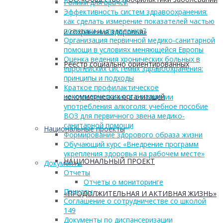
Ролики для врачей
Эффективность систем здравоохранения:
как сделать измерение показателей частью
политики и управления?
и сохранения здоровья»
Организация первичной медико-санитарной
помощи в условиях меняющейся Европы
Оценка ведения хронических больных в
Реестр социально ориентированных
европейских системах здравоохранения:
принципы и подходы
Краткое профилактическое
некоммерческих организаций
консультирование в отношении
употребления алкоголя: учебное пособие
ВОЗ для первичного звена медико-
санитарной помощи
Национальные проекты
Формирование здорового образа жизни
Обучающий курс «Внедрение программ
укрепления здоровья на рабочем месте»
НАЦИОНАЛЬНЫЙ ПРОЕКТ
Документы
Отчеты
Отчеты о мониторинге
Приказы
«ПРОДОЛЖИТЕЛЬНАЯ И АКТИВНАЯ ЖИЗНЬ»
Соглашение о сотрудничестве со школой
149
Документы по диспансеризации