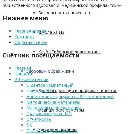
общественного здоровья и медицинской профилактики»
Безопасность пациентов
Нижнее меню
Главная старая
Школа ХНИЗ
Контакты
Обратная связь
Клуб «Сибирское долголетие»
Счётчик посещаемости
Главная
Здоровый образ жизни
Новости
РЦ компетенций
О центре компетенций
Диспансеризация и профилактические
Новости РЦК
Нормативные документы РЦ компетенций
Методические материалы
Материалы и презентации
медицинские осмотры
График выездов в МО
Отчетность
5 С
Здоровое питание
Проектная деятельность