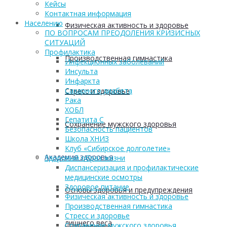
Кейсы
Контактная информация
Населению
Физическая активность и здоровье
ПО ВОПРОСАМ ПРЕОДОЛЕНИЯ КРИЗИСНЫХ
СИТУАЦИЙ
Профилактика
Производственная гимнастика
Инфекционных заболеваний
Инсульта
Инфаркта
Сахарного диабета
Стресс и здоровье
Рака
ХОБЛ
Гепатита С
Сохранение мужского здоровья
Безопасность пациентов
Школа ХНИЗ
Клуб «Сибирское долголетие»
Академия здоровья
Здоровый образ жизни
Диспансеризация и профилактические
медицинские осмотры
Здоровое питание
Основы здоровья и предупреждения
Физическая активность и здоровье
Производственная гимнастика
Стресс и здоровье
лишнего веса
Сохранение мужского здоровья