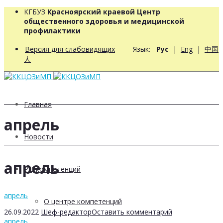
КГБУЗ
Красноярский краевой Центр
общественного здоровья и медицинской
профилактики
Версия для слабовидящих
Язык:
Рус
|
Eng
|
中国
人
Главная
апрель
Новости
апрель
РЦ компетенций
апрель
О центре компетенций
26.09.2022
Шеф-редактор
Оставить комментарий
апрель