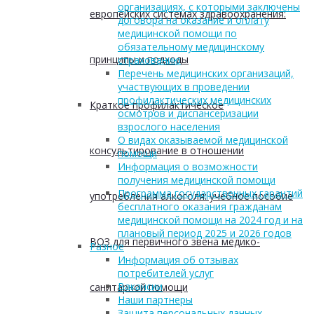
организациях, с которыми заключены
европейских системах здравоохранения:
договора на оказание и оплату
медицинской помощи по
обязательному медицинскому
принципы и подходы
страхованию
Перечень медицинских организаций,
участвующих в проведении
профилактических медицинских
Краткое профилактическое
осмотров и диспансеризации
взрослого населения
О видах оказываемой медицинской
консультирование в отношении
помощи
Информация о возможности
получения медицинской помощи
Программа государственных гарантий
употребления алкоголя: учебное пособие
бесплатного оказания гражданам
медицинской помощи на 2024 год и на
плановый период 2025 и 2026 годов
ВОЗ для первичного звена медико-
Разное
Информация об отзывах
потребителей услуг
Вакансии
санитарной помощи
Наши партнеры
Защита персональных данных