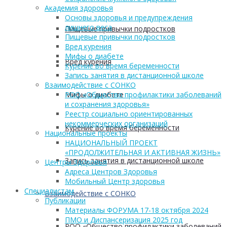
Академия здоровья
Основы здоровья и предупреждения
лишнего веса
Пищевые привычки подростков
Пищевые привычки подростков
Вред курения
Мифы о диабете
Вред курения
Курение во время беременности
Запись занятия в дистанционной школе
Взаимодействие с СОНКО
Мифы о диабете
РОО «Общество профилактики заболеваний
и сохранения здоровья»
Реестр социально ориентированных
некоммерческих организаций
Курение во время беременности
Национальные проекты
НАЦИОНАЛЬНЫЙ ПРОЕКТ
«ПРОДОЛЖИТЕЛЬНАЯ И АКТИВНАЯ ЖИЗНЬ»
Запись занятия в дистанционной школе
Центры Здоровья
Адреса Центров Здоровья
Мобильный Центр здоровья
Cпециалистам
Взаимодействие с СОНКО
Публикации
Материалы ФОРУМА 17-18 октября 2024
ПМО и Диспансеризация 2025 год
РОО «Общество профилактики заболеваний