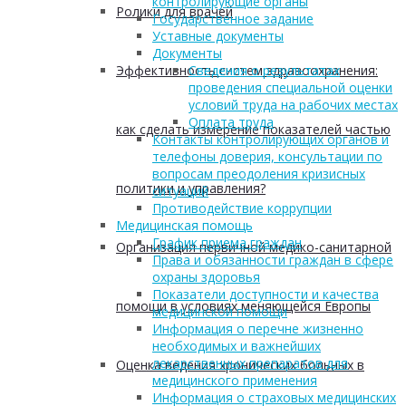
контролирующие органы
Ролики для врачей
Государственное задание
Уставные документы
Документы
Эффективность систем здравоохранения:
Сведения о результатах
проведения специальной оценки
условий труда на рабочих местах
Оплата труда
как сделать измерение показателей частью
Контакты контролирующих органов и
телефоны доверия, консультации по
вопросам преодоления кризисных
политики и управления?
ситуаций
Противодействие коррупции
Медицинская помощь
График приема граждан
Организация первичной медико-санитарной
Права и обязанности граждан в сфере
охраны здоровья
Показатели доступности и качества
помощи в условиях меняющейся Европы
медицинской помощи
Информация о перечне жизненно
необходимых и важнейших
лекарственных препаратов для
Оценка ведения хронических больных в
медицинского применения
Информация о страховых медицинских