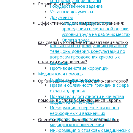
контролирующие органы
Ролики для врачей
Государственное задание
Уставные документы
Документы
Эффективность систем здравоохранения:
Сведения о результатах
проведения специальной оценки
условий труда на рабочих местах
Оплата труда
как сделать измерение показателей частью
Контакты контролирующих органов и
телефоны доверия, консультации по
вопросам преодоления кризисных
политики и управления?
ситуаций
Противодействие коррупции
Медицинская помощь
График приема граждан
Организация первичной медико-санитарной
Права и обязанности граждан в сфере
охраны здоровья
Показатели доступности и качества
помощи в условиях меняющейся Европы
медицинской помощи
Информация о перечне жизненно
необходимых и важнейших
лекарственных препаратов для
Оценка ведения хронических больных в
медицинского применения
Информация о страховых медицинских