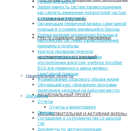
Ролики для врачей
Эффективность систем здравоохранения:
как сделать измерение показателей частью
политики и управления?
и сохранения здоровья»
Организация первичной медико-санитарной
помощи в условиях меняющейся Европы
Оценка ведения хронических больных в
Реестр социально ориентированных
европейских системах здравоохранения:
принципы и подходы
Краткое профилактическое
некоммерческих организаций
консультирование в отношении
употребления алкоголя: учебное пособие
ВОЗ для первичного звена медико-
санитарной помощи
Национальные проекты
Формирование здорового образа жизни
Обучающий курс «Внедрение программ
укрепления здоровья на рабочем месте»
НАЦИОНАЛЬНЫЙ ПРОЕКТ
Документы
Отчеты
Отчеты о мониторинге
Приказы
«ПРОДОЛЖИТЕЛЬНАЯ И АКТИВНАЯ ЖИЗНЬ»
Соглашение о сотрудничестве со школой
149
Документы по диспансеризации