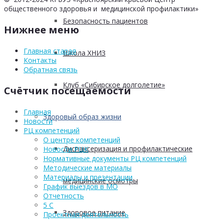
общественного здоровья и медицинской профилактики»
Безопасность пациентов
Нижнее меню
Главная старая
Школа ХНИЗ
Контакты
Обратная связь
Клуб «Сибирское долголетие»
Счётчик посещаемости
Главная
Здоровый образ жизни
Новости
РЦ компетенций
О центре компетенций
Диспансеризация и профилактические
Новости РЦК
Нормативные документы РЦ компетенций
Методические материалы
Материалы и презентации
медицинские осмотры
График выездов в МО
Отчетность
5 С
Здоровое питание
Проектная деятельность