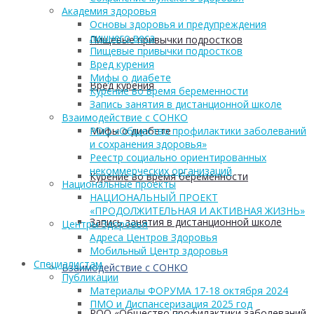
Академия здоровья
Основы здоровья и предупреждения
лишнего веса
Пищевые привычки подростков
Пищевые привычки подростков
Вред курения
Мифы о диабете
Вред курения
Курение во время беременности
Запись занятия в дистанционной школе
Взаимодействие с СОНКО
Мифы о диабете
РОО «Общество профилактики заболеваний
и сохранения здоровья»
Реестр социально ориентированных
некоммерческих организаций
Курение во время беременности
Национальные проекты
НАЦИОНАЛЬНЫЙ ПРОЕКТ
«ПРОДОЛЖИТЕЛЬНАЯ И АКТИВНАЯ ЖИЗНЬ»
Запись занятия в дистанционной школе
Центры Здоровья
Адреса Центров Здоровья
Мобильный Центр здоровья
Cпециалистам
Взаимодействие с СОНКО
Публикации
Материалы ФОРУМА 17-18 октября 2024
ПМО и Диспансеризация 2025 год
РОО «Общество профилактики заболеваний