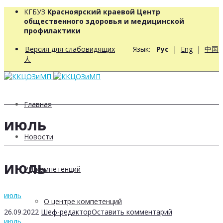
КГБУЗ
Красноярский краевой Центр
общественного здоровья и медицинской
профилактики
Версия для слабовидящих
Язык:
Рус
|
Eng
|
中国
人
Главная
июль
Новости
июль
РЦ компетенций
июль
О центре компетенций
26.09.2022
Шеф-редактор
Оставить комментарий
июль