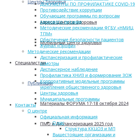
Центры Здоровья
ДОКУМЕНТЫ ПО ПРОФИЛАКТИКЕ COVID-19
Противодействие коррупции
Обучающие программы по вопросам
здорового питания
Адреса Центров Здоровья
Методические рекомендации ФГБУ «НМИЦ
ТПМ»
Обеспечение безопасности пациентов
Мобильный Центр здоровья
Журнал «Профи»
Методические рекомендации
Диспансеризация и профилактические
Cпециалистам
осмотры
Диспансерное наблюдение
Профилактика ХНИЗ и формирование ЗОЖ
Корпоративные модельные программы
Публикации
укрепления общественного здоровья
Центры здоровья
Муниципальные программы
Материалы ФОРУМА 17-18 октября 2024
Контакты
О центре
Официальная информация
О нас
ПМО и Диспансеризация 2025 год
Структура ККЦОЗ и МП
Вышестоящие организации и