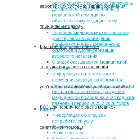
организациях, с которыми заключены
европейских системах здравоохранения:
договора на оказание и оплату
медицинской помощи по
обязательному медицинскому
принципы и подходы
страхованию
Перечень медицинских организаций,
участвующих в проведении
профилактических медицинских
Краткое профилактическое
осмотров и диспансеризации
взрослого населения
О видах оказываемой медицинской
консультирование в отношении
помощи
Информация о возможности
получения медицинской помощи
Программа государственных гарантий
употребления алкоголя: учебное пособие
бесплатного оказания гражданам
медицинской помощи на 2024 год и на
плановый период 2025 и 2026 годов
ВОЗ для первичного звена медико-
Разное
Информация об отзывах
потребителей услуг
Вакансии
санитарной помощи
Наши партнеры
Защита персональных данных