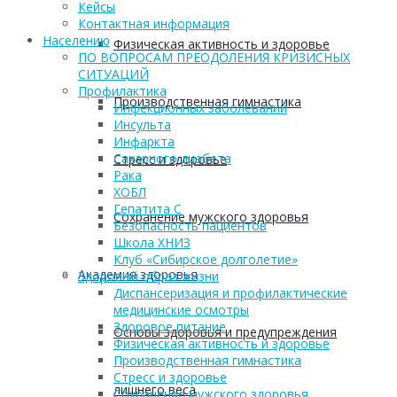
Кейсы
Контактная информация
Населению
Физическая активность и здоровье
ПО ВОПРОСАМ ПРЕОДОЛЕНИЯ КРИЗИСНЫХ
СИТУАЦИЙ
Профилактика
Производственная гимнастика
Инфекционных заболеваний
Инсульта
Инфаркта
Сахарного диабета
Стресс и здоровье
Рака
ХОБЛ
Гепатита С
Сохранение мужского здоровья
Безопасность пациентов
Школа ХНИЗ
Клуб «Сибирское долголетие»
Академия здоровья
Здоровый образ жизни
Диспансеризация и профилактические
медицинские осмотры
Здоровое питание
Основы здоровья и предупреждения
Физическая активность и здоровье
Производственная гимнастика
Стресс и здоровье
лишнего веса
Сохранение мужского здоровья