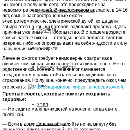
бы ожог не получили дети, это происходит из-за
недосмотра родителей. В подростковом возрасте, в 14-16
Инфекционных заболеваний
лет, самые распространенные ожоги –
электротермические, электрической дугой, когда дети
забираются на крыши вагонов, задевают провода. Здесь
Инсульта
причины уже иные — любопытство. В старшем возрасте
самые частые ожоги — от воды: резко полился кипяток
из крана, либо же опрокидывают на себя жидкости в силу
Инфаркта
нарушения моторики.
Лечение ожогов требует неимоверных затрат как в
физическом, моральном плане, так и финансовых. Не от
Сахарного диабета
родственников, конечно, лечение оплачивается
государством в рамках обязательного медицинского
страхования. Но лучше, конечно, предупредить ожог, чем
Рака
его лечить.
Простые советы, которые помогут сохранить
здоровье:
ХОБЛ
— Не садите маленьких детей на колени, когда едите,
пьете чай.
Гепатита С
— Если в доме дети, не оставляйте ни на минуту без
присмотра плиту, на которой что-то готовится.