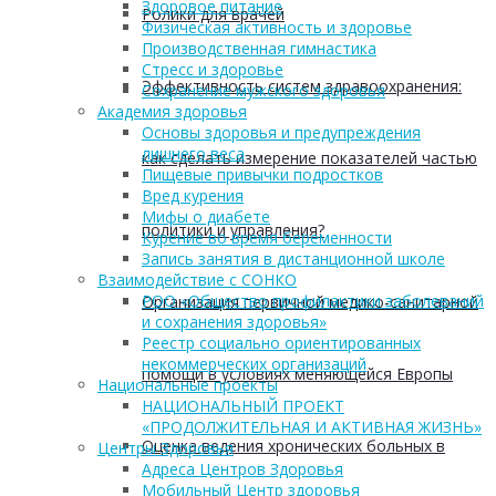
Здоровое питание
Ролики для врачей
Физическая активность и здоровье
Производственная гимнастика
Стресс и здоровье
Эффективность систем здравоохранения:
Сохранение мужского здоровья
Академия здоровья
Основы здоровья и предупреждения
лишнего веса
как сделать измерение показателей частью
Пищевые привычки подростков
Вред курения
Мифы о диабете
политики и управления?
Курение во время беременности
Запись занятия в дистанционной школе
Взаимодействие с СОНКО
РОО «Общество профилактики заболеваний
Организация первичной медико-санитарной
и сохранения здоровья»
Реестр социально ориентированных
некоммерческих организаций
помощи в условиях меняющейся Европы
Национальные проекты
НАЦИОНАЛЬНЫЙ ПРОЕКТ
«ПРОДОЛЖИТЕЛЬНАЯ И АКТИВНАЯ ЖИЗНЬ»
Оценка ведения хронических больных в
Центры Здоровья
Адреса Центров Здоровья
Мобильный Центр здоровья