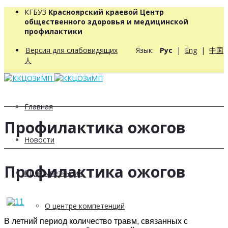
КГБУЗ
Красноярский краевой Центр
общественного здоровья и медицинской
профилактики
Версия для слабовидящих
Язык:
Рус
|
Eng
|
中国
人
Главная
Профилактика ожогов
Новости
Профилактика ожогов
РЦ компетенций
О центре компетенций
В летний период количество травм, связанных с