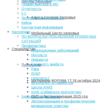
Центры Здоровья
График выездов в МО
Отчетность
5 С
Адреса Центров Здоровья
Проектная деятельность
Кейсы
Контактная информация
Населению
Мобильный Центр здоровья
ПО ВОПРОСАМ ПРЕОДОЛЕНИЯ КРИЗИСНЫХ
СИТУАЦИЙ
Профилактика
Cпециалистам
Инфекционных заболеваний
Инсульта
Инфаркта
Сахарного диабета
Публикации
Рака
ХОБЛ
Гепатита С
Материалы ФОРУМА 17-18 октября 2024
Безопасность пациентов
Школа ХНИЗ
Клуб «Сибирское долголетие»
ПМО и Диспансеризация 2025 год
Здоровый образ жизни
Диспансеризация и профилактические
медицинские осмотры