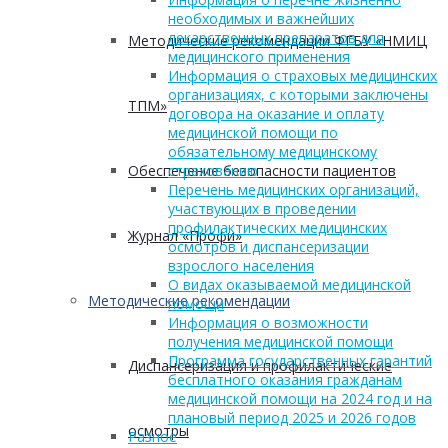
необходимых и важнейших
лекарственных препаратов для
Методические рекомендации ФГБУ «НМИЦ
медицинского применения
Информация о страховых медицинских
организациях, с которыми заключены
ТПМ»
договора на оказание и оплату
медицинской помощи по
обязательному медицинскому
Обеспечение безопасности пациентов
страхованию
Перечень медицинских организаций,
участвующих в проведении
профилактических медицинских
Журнал «Профи»
осмотров и диспансеризации
взрослого населения
О видах оказываемой медицинской
Методические рекомендации
помощи
Информация о возможности
получения медицинской помощи
Программа государственных гарантий
Диспансеризация и профилактические
бесплатного оказания гражданам
медицинской помощи на 2024 год и на
плановый период 2025 и 2026 годов
осмотры
Разное