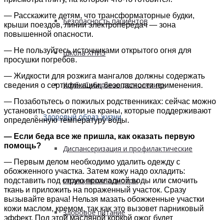
— Расскажите детям, что трансформаторные будки,
Безопасность пациентов
крыши поездов, линии электропередач — зона
повышенной опасности.
— Не пользуйтесь источниками открытого огня для
Школа ХНИЗ
просушки погребов.
— Жидкости для розжига мангалов должны содержать
Клуб «Сибирское долголетие»
сведения о сертификации, безопасности применения.
— Позаботьтесь о пожилых родственниках: сейчас можно
установить смесители на краны, которые поддерживают
Здоровый образ жизни
определенную температуру воды.
— Если беда все же пришла, как оказать первую
помощь?
Диспансеризация и профилактические
— Первым делом необходимо удалить одежду с
обожженного участка. Затем кожу надо охладить:
медицинские осмотры
подставить под струю прохладной воды или смочить
ткань и приложить на пораженный участок. Сразу
вызывайте врача! Нельзя мазать обожженные участки
кожи маслом, кремом, так как это вызовет парниковый
Здоровое питание
эффект. Под этой масляной коркой ожог будет