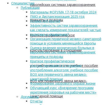
Cпециалистам
европейских системах здравоохранения:
Публикации
Материалы ФОРУМА 17-18 октября 2024
ПМО и Диспансеризация 2025 год
принципы и подходы
Ролики для врачей
Эффективность систем здравоохранения:
как сделать измерение показателей частью
политики и управления?
Краткое профилактическое
Организация первичной медико-санитарной
помощи в условиях меняющейся Европы
Оценка ведения хронических больных в
консультирование в отношении
европейских системах здравоохранения:
принципы и подходы
Краткое профилактическое
употребления алкоголя: учебное пособие
консультирование в отношении
употребления алкоголя: учебное пособие
ВОЗ для первичного звена медико-
санитарной помощи
ВОЗ для первичного звена медико-
Формирование здорового образа жизни
Обучающий курс «Внедрение программ
укрепления здоровья на рабочем месте»
санитарной помощи
Документы
Отчеты