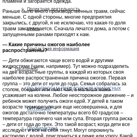
пламени и загорается одежда.
Проектная деятельность
Раньше было много производственных травм, сейчас
меньше. С одной стороны, многие предприятия
закрылись, с другой, я не исключаю, что какая-то доля
Кейсы
травм замалчивается. Сначала лечатся дома, а потом с
запущенными ранами приходят к нам.
— Какие причины ожогов наиболее
Контактная информация
распространены?
— Дети обжигаются чаще всего водой и другими
жидкостями (чаем, например). Тут можно подразделить
Населению
на две возрастные группы, в каждой из которых своя
наиболее распространенная причина ожогов. Первая
группа – это дети от нуля до года. Семья собралась за
ПО ВОПРОСАМ ПРЕОДОЛЕНИЯ КРИЗИСНЫХ
столом, обедают или пьют чай, а малыша мама
усаживает на колени. Любое неосторожное движение – и
ребенок может получить ожоги едой. У детей в таком
возрасте терморегуляция еще несовершенна, и для
СИТУАЦИЙ
ожогов достаточно температуры всего 60 градусов –
температура горячего чая или супа. Вторая группа риска
– дети от года до трех. Это такой возраст, когда дети все
Профилактика
исследуют и все на себя тянут. Могут опрокинуть
кастрюлю с водой, прислониться к печке или утюгу. Какой