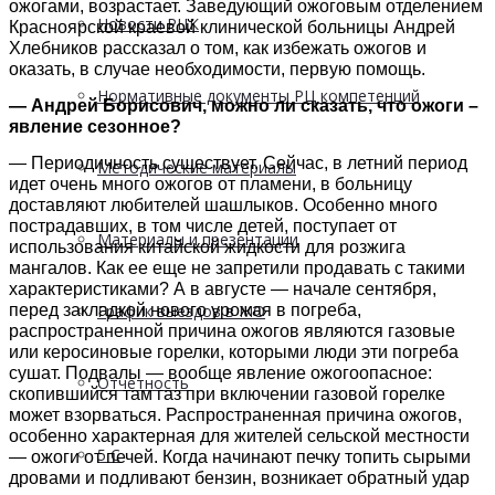
ожогами, возрастает. Заведующий ожоговым отделением
Новости РЦК
Красноярской краевой клинической больницы Андрей
Хлебников рассказал о том, как избежать ожогов и
оказать, в случае необходимости, первую помощь.
Нормативные документы РЦ компетенций
— Андрей Борисович, можно ли сказать, что ожоги –
явление сезонное?
— Периодичность существует. Сейчас, в летний период
Методические материалы
идет очень много ожогов от пламени, в больницу
доставляют любителей шашлыков. Особенно много
пострадавших, в том числе детей, поступает от
Материалы и презентации
использования китайской жидкости для розжига
мангалов. Как ее еще не запретили продавать с такими
характеристиками? А в августе — начале сентября,
перед закладкой нового урожая в погреба,
График выездов в МО
распространенной причина ожогов являются газовые
или керосиновые горелки, которыми люди эти погреба
сушат. Подвалы — вообще явление ожогоопасное:
Отчетность
скопившийся там газ при включении газовой горелке
может взорваться. Распространенная причина ожогов,
особенно характерная для жителей сельской местности
5 С
— ожоги от печей. Когда начинают печку топить сырыми
дровами и подливают бензин, возникает обратный удар