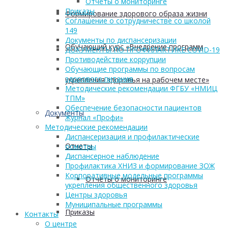
Отчеты о мониторинге
Приказы
Формирование здорового образа жизни
Соглашение о сотрудничестве со школой
149
Документы по диспансеризации
Обучающий курс «Внедрение программ
ДОКУМЕНТЫ ПО ПРОФИЛАКТИКЕ COVID-19
Противодействие коррупции
Обучающие программы по вопросам
здорового питания
укрепления здоровья на рабочем месте»
Методические рекомендации ФГБУ «НМИЦ
ТПМ»
Обеспечение безопасности пациентов
Документы
Журнал «Профи»
Методические рекомендации
Диспансеризация и профилактические
Отчеты
осмотры
Диспансерное наблюдение
Профилактика ХНИЗ и формирование ЗОЖ
Корпоративные модельные программы
Отчеты о мониторинге
укрепления общественного здоровья
Центры здоровья
Муниципальные программы
Приказы
Контакты
О центре