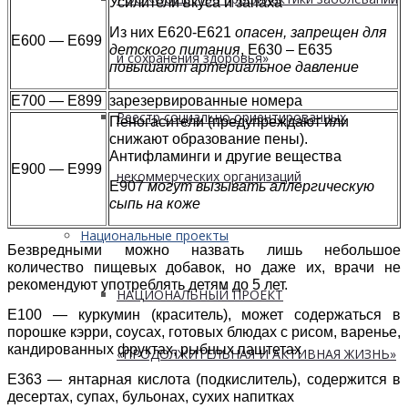
Усилители вкуса и запаха
Из них Е620-Е621
опасен, запрещен для
Е600 — Е699
детского питания
, Е630 – Е635
и сохранения здоровья»
повышают артериальное давление
Е700 — Е899
зарезервированные номера
Реестр социально ориентированных
Пеногасители (предупреждают или
снижают образование пены).
Антифламинги и другие вещества
E900 — E999
некоммерческих организаций
Е907
могут вызывать аллергическую
сыпь на коже
Национальные проекты
Безвредными можно назвать лишь небольшое
количество пищевых добавок, но даже их, врачи не
рекомендуют употреблять детям до 5 лет.
НАЦИОНАЛЬНЫЙ ПРОЕКТ
Е100 — куркумин (краситель), может содержаться в
порошке кэрри, соусах, готовых блюдах с рисом, варенье,
кандированных фруктах, рыбных паштетах
«ПРОДОЛЖИТЕЛЬНАЯ И АКТИВНАЯ ЖИЗНЬ»
Е363 — янтарная кислота (подкислитель), содержится в
десертах, супах, бульонах, сухих напитках