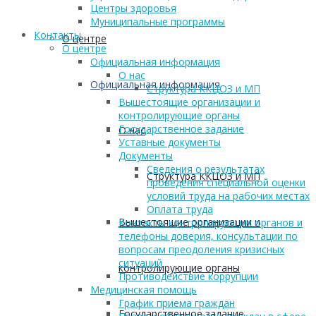
Центры здоровья
Муниципальные программы
Контакты
О центре
О центре
Официальная информация
О нас
Официальная информация
Структура ККЦОЗ и МП
Вышестоящие организации и
контролирующие органы
Государственное задание
О нас
Уставные документы
Документы
Сведения о результатах
Структура ККЦОЗ и МП
проведения специальной оценки
условий труда на рабочих местах
Оплата труда
Вышестоящие организации и
Контакты контролирующих органов и
телефоны доверия, консультации по
вопросам преодоления кризисных
ситуаций
контролирующие органы
Противодействие коррупции
Медицинская помощь
График приема граждан
Государственное задание