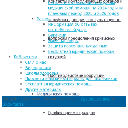
Контакты контролирующих органов и
бесплатного оказания гражданам
медицинской помощи на 2024 год и на
плановый период 2025 и 2026 годов
Разное
телефоны доверия, консультации по
Информация об отзывах
потребителей услуг
Вакансии
вопросам преодоления кризисных
Наши партнеры
Защита персональных данных
Бесплатная юридическая помощь
ситуаций
Библиотека
СМИ о нас
Видеоролики
Школы здоровья
Противодействие коррупции
Просветительские материалы для школьников
Бесплатная юридическая помощь
Другие материалы
Медицинская помощь
Следуйте за нами в социальных сетях:
Одноклассники
и
ВКонтакте
График приема граждан