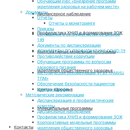
Обучающий курс «Внедрение программ
укрепления здоровья на рабочем месте»
Документы
Диспансерное наблюдение
Отчеты
Отчеты о мониторинге
Приказы
Профилактика ХНИЗ и формирование ЗОЖ
Соглашение о сотрудничестве со школой
149
Документы по диспансеризации
ДОКУМЕНТЫ ПО ПРОФИЛАКТИКЕ COVID-19
Корпоративные модельные программы
Противодействие коррупции
Обучающие программы по вопросам
здорового питания
укрепления общественного здоровья
Методические рекомендации ФГБУ «НМИЦ
ТПМ»
Обеспечение безопасности пациентов
Центры здоровья
Журнал «Профи»
Методические рекомендации
Диспансеризация и профилактические
осмотры
Муниципальные программы
Диспансерное наблюдение
Профилактика ХНИЗ и формирование ЗОЖ
Корпоративные модельные программы
Контакты
укрепления общественного здоровья