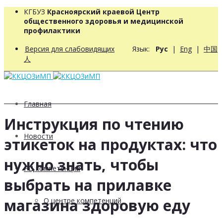
КГБУЗ
Красноярский краевой Центр
общественного здоровья и медицинской
профилактики
Версия для слабовидящих
Язык:
Рус
|
Eng
|
中国
人
Главная
Инструкция по чтению
Новости
этикеток на продуктах: что
нужно знать, чтобы
РЦ компетенций
выбрать на прилавке
магазина здоровую еду
О центре компетенций