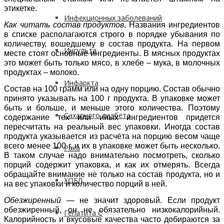
этикетке.
Инфекционных заболеваний
Как читать
состав продуктов
. Названия ингредиентов
в списке располагаются строго в порядке убывания по
количеству, вошедшему в состав продукта. На первом
Инсульта
месте стоят основные ингредиенты. В мясных продуктах
это может быть только мясо, в хлебе – мука, в молочных
продуктах – молоко.
Инфаркта
Состав на 100 грамм или на одну порцию. Состав обычно
принято указывать на 100 г продукта. В упаковке может
быть и больше, и меньше этого количества. Поэтому
Сахарного диабета
содержание тех или иных ингредиентов придется
пересчитать на реальный вес упаковки. Иногда состав
продукта указывается из расчёта на порцию весом чаще
всего менее 100 г, и их в упаковке может быть несколько.
Рака
В таком случае надо внимательно посмотреть, сколько
порций содержит упаковка, и как их отмерять. Всегда
обращайте внимание не только на состав продукта, но и
ХОБЛ
на вес упаковки и количество порций в ней.
Обезжиренный
— не значит здоровый. Если продукт
обезжиренный, он не обязательно низкокалорийный.
Гепатита С
Калорийность и вкусовые качества часто добираются за