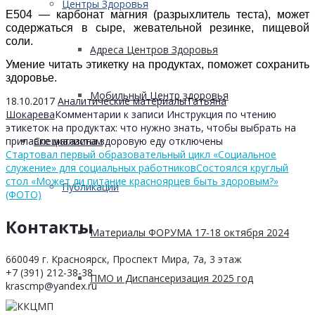
Центры Здоровья
Е504 — карбонат магния (разрыхлитель теста), может
содержаться в сыре, жевательной резинке, пищевой
соли.
Адреса Центров Здоровья
Умение читать этикетку на продуктах, поможет сохранить
здоровье.
Мобильный Центр здоровья
18.10.2017
Аналитические материалы
Татьяна
Шокарева
Комментарии
к записи Инструкция по чтению
этикеток на продуктах: что нужно знать, чтобы выбрать на
прилавке магазина здоровую еду
отключены
Cпециалистам
Стартовал первый образовательный цикл «Социальное
служение» для социальных работников
Состоялся круглый
стол «Может ли питание красноярцев быть здоровым?»
Публикации
(ФОТО)
Контакты
Материалы ФОРУМА 17-18 октября 2024
660049 г. Красноярск, Проспект Мира, 7а, 3 этаж
+7 (391) 212-38-38
ПМО и Диспансеризация 2025 год
krascmp@yandex.ru