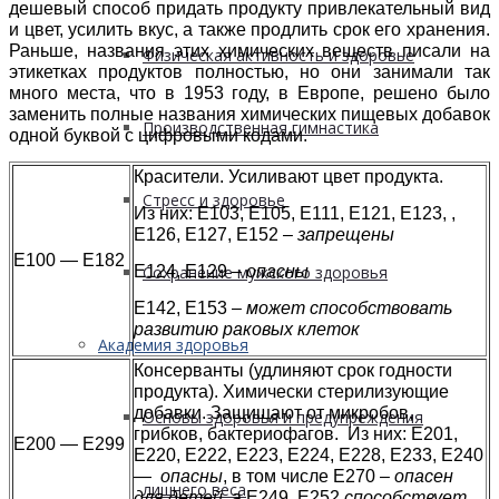
дешевый способ придать продукту привлекательный вид
и цвет, усилить вкус, а также продлить срок его хранения.
Раньше, названия этих химических веществ писали на
Физическая активность и здоровье
этикетках продуктов полностью, но они занимали так
много места, что в 1953 году, в Европе, решено было
заменить полные названия химических пищевых добавок
Производственная гимнастика
одной буквой с цифровыми кодами.
Красители. Усиливают цвет продукта.
Стресс и здоровье
Из них: Е103, Е105, Е111, Е121, Е123, ,
Е126, Е127, Е152 –
запрещены
Е100 — Е182
Е124, Е129 –
опасны
Сохранение мужского здоровья
Е142, Е153 –
может способствовать
развитию раковых клеток
Академия здоровья
Консерванты (удлиняют срок годности
продукта). Химически стерилизующие
добавки. Защищают от микробов,
Основы здоровья и предупреждения
грибков, бактериофагов. Из них: Е201,
Е200 — Е299
Е220, Е222, Е223, Е224, Е228, Е233, Е240
—
опасны
, в том числе Е270
– опасен
лишнего веса
для детей
, а Е249, Е252
способствует