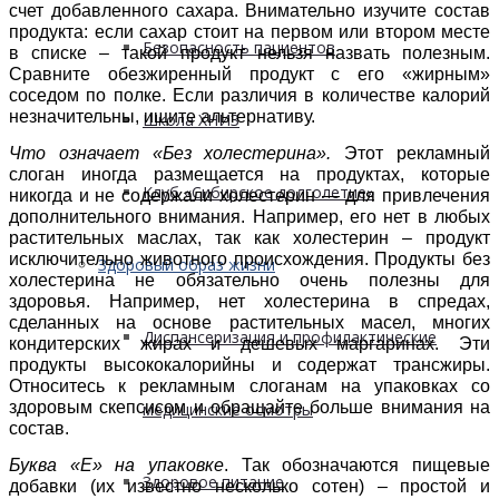
счет добавленного сахара. Внимательно изучите состав
продукта: если сахар стоит на первом или втором месте
Безопасность пациентов
в списке – такой продукт нельзя назвать полезным.
Сравните обезжиренный продукт с его «жирным»
соседом по полке. Если различия в количестве калорий
незначительны, ищите альтернативу.
Школа ХНИЗ
Что означает «Без холестерина».
Этот рекламный
слоган иногда размещается на продуктах, которые
Клуб «Сибирское долголетие»
никогда и не содержали холестерин — для привлечения
дополнительного внимания. Например, его нет в любых
растительных маслах, так как холестерин – продукт
исключительно животного происхождения. Продукты без
Здоровый образ жизни
холестерина не обязательно очень полезны для
здоровья. Например, нет холестерина в спредах,
сделанных на основе растительных масел, многих
Диспансеризация и профилактические
кондитерских жирах и дешевых маргаринах. Эти
продукты высококалорийны и содержат трансжиры.
Относитесь к рекламным слоганам на упаковках со
здоровым скепсисом и обращайте больше внимания на
медицинские осмотры
состав.
Буква «Е» на упаковке
. Так обозначаются пищевые
Здоровое питание
добавки (их известно несколько сотен) – простой и