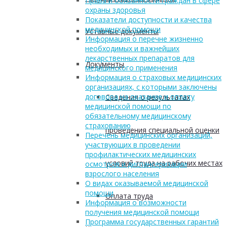
Права и обязанности граждан в сфере
охраны здоровья
Показатели доступности и качества
медицинской помощи
Уставные документы
Информация о перечне жизненно
необходимых и важнейших
лекарственных препаратов для
Документы
медицинского применения
Информация о страховых медицинских
организациях, с которыми заключены
договора на оказание и оплату
Сведения о результатах
медицинской помощи по
обязательному медицинскому
страхованию
проведения специальной оценки
Перечень медицинских организаций,
участвующих в проведении
профилактических медицинских
условий труда на рабочих местах
осмотров и диспансеризации
взрослого населения
О видах оказываемой медицинской
помощи
Оплата труда
Информация о возможности
получения медицинской помощи
Программа государственных гарантий