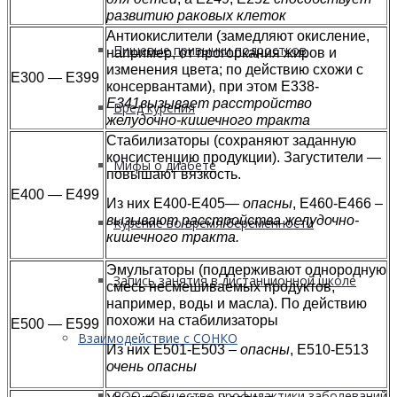
развитию раковых клеток
Антиокислители (замедляют окисление,
Пищевые привычки подростков
например, от прогоркания жиров и
изменения цвета; по действию схожи с
Е300 — Е399
консервантами), при этом Е338-
Е341вызывает расстройство
Вред курения
желудочно-кишечного тракта
Стабилизаторы (сохраняют заданную
консистенцию продукции). Загустители —
Мифы о диабете
повышают вязкость.
Е400 — Е499
Из них Е400-Е405
— опасны
, Е460-Е466 –
вызывают расстройства желудочно-
Курение во время беременности
кишечного тракта.
Эмульгаторы (поддерживают однородную
Запись занятия в дистанционной школе
смесь несмешиваемых продуктов,
например, воды и масла). По действию
похожи на стабилизаторы
Е500 — Е599
Взаимодействие с СОНКО
Из них Е501-Е503 –
опасны
, Е510-Е513
очень опасны
РОО «Общество профилактики заболеваний