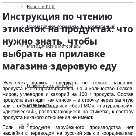
Новости РЦК
Инструкция по чтению
этикеток на продуктах: что
Нормативные документы РЦ компетенций
нужно знать, чтобы
Методические материалы
выбрать на прилавке
магазина здоровую еду
Материалы и презентации
Этикетка
должна содержать не только название
График выездов в МО
продукта и его производителя, но и количество белков,
жиров, углеводов и калорий на 100 г продукта. Состав
продукта выглядит как список – в строчку через запятую
Отчетность
или столбик. Яркие надписи «без ГМО», «натуральный»,
«диетический», располагающиеся на этикетке, к составу
продукта никакого отношения не имеют.
5 С
Если на продукте зарубежного производства нет
наклейки с переводом на русский язык и координатами