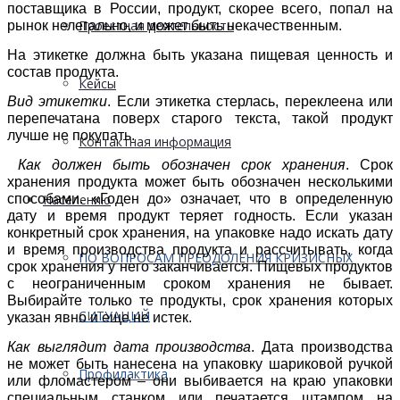
поставщика в России, продукт, скорее всего, попал на
Проектная деятельность
рынок нелегально, и может быть некачественным.
На этикетке должна быть указана пищевая ценность и
состав продукта.
Кейсы
Вид этикетки
. Если этикетка стерлась, переклеена или
перепечатана поверх старого текста, такой продукт
лучше не покупать.
Контактная информация
Как должен быть обозначен
срок хранения
. Срок
хранения продукта может быть обозначен несколькими
способами. «Годен до» означает, что в определенную
Населению
дату и время продукт теряет годность. Если указан
конкретный срок хранения, на упаковке надо искать дату
и время производства продукта и рассчитывать, когда
ПО ВОПРОСАМ ПРЕОДОЛЕНИЯ КРИЗИСНЫХ
срок хранения у него заканчивается. Пищевых продуктов
с неограниченным сроком хранения не бывает.
Выбирайте только те продукты, срок хранения которых
СИТУАЦИЙ
указан явно и еще не истек.
Как выглядит
дата производства
. Дата производства
не может быть нанесена на упаковку шариковой ручкой
Профилактика
или фломастером – они выбивается на краю упаковки
специальным станком или печатается штампом на