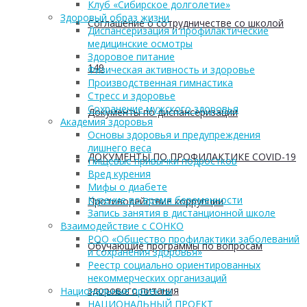
Клуб «Сибирское долголетие»
Здоровый образ жизни
Соглашение о сотрудничестве со школой
Диспансеризация и профилактические
медицинские осмотры
Здоровое питание
149
Физическая активность и здоровье
Производственная гимнастика
Стресс и здоровье
Сохранение мужского здоровья
Документы по диспансеризации
Академия здоровья
Основы здоровья и предупреждения
лишнего веса
ДОКУМЕНТЫ ПО ПРОФИЛАКТИКЕ COVID-19
Пищевые привычки подростков
Вред курения
Мифы о диабете
Курение во время беременности
Противодействие коррупции
Запись занятия в дистанционной школе
Взаимодействие с СОНКО
РОО «Общество профилактики заболеваний
Обучающие программы по вопросам
и сохранения здоровья»
Реестр социально ориентированных
некоммерческих организаций
здорового питания
Национальные проекты
НАЦИОНАЛЬНЫЙ ПРОЕКТ