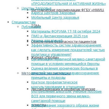
«ПРОДОЛЖИТЕЛЬНАЯ И АКТИВНАЯ ЖИЗНЬ»
Центры Здоровья
Методические рекомендации ФГБУ «НМИЦ
Адреса Центров Здоровья
Мобильный Центр здоровья
Cпециалистам
ТПМ»
Публикации
Материалы ФОРУМА 17-18 октября 2024
ПМО и Диспансеризация 2025 год
Ролики для врачей
Обеспечение безопасности пациентов
Эффективность систем здравоохранения:
как сделать измерение показателей частью
политики и управления?
Журнал «Профи»
Организация первичной медико-санитарной
помощи в условиях меняющейся Европы
Оценка ведения хронических больных в
европейских системах здравоохранения:
Методические рекомендации
принципы и подходы
Краткое профилактическое
консультирование в отношении
Диспансеризация и профилактические
употребления алкоголя: учебное пособие
ВОЗ для первичного звена медико-
санитарной помощи
осмотры
Формирование здорового образа жизни