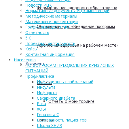
Новости РЦК
Формирование здорового образа жизни
Нормативные документы РЦ компетенций
Методические материалы
Материалы и презентации
Обучающий курс «Внедрение программ
График выездов в МО
Отчетность
5 С
Проектная деятельность
укрепления здоровья на рабочем месте»
Кейсы
Контактная информация
Населению
Документы
ПО ВОПРОСАМ ПРЕОДОЛЕНИЯ КРИЗИСНЫХ
СИТУАЦИЙ
Профилактика
Инфекционных заболеваний
Отчеты
Инсульта
Инфаркта
Сахарного диабета
Отчеты о мониторинге
Рака
ХОБЛ
Гепатита С
Приказы
Безопасность пациентов
Школа ХНИЗ