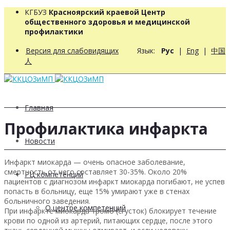
КГБУЗ
Красноярский краевой Центр
общественного здоровья и медицинской
профилактики
Версия для слабовидящих
Язык:
Рус
|
Eng
|
中国
人
Главная
Профилактика инфаркта
Новости
Инфаркт миокарда — очень опасное заболевание,
смертность от него составляет 30-35%. Около 20%
РЦ компетенций
пациентов с диагнозом инфаркт миокарда погибают, не успев
попасть в больницу, еще 15% умирают уже в стенах
больничного заведения.
О центре компетенций
При инфаркте миокарда тромб (сгусток) блокирует течение
крови по одной из артерий, питающих сердце, после этого