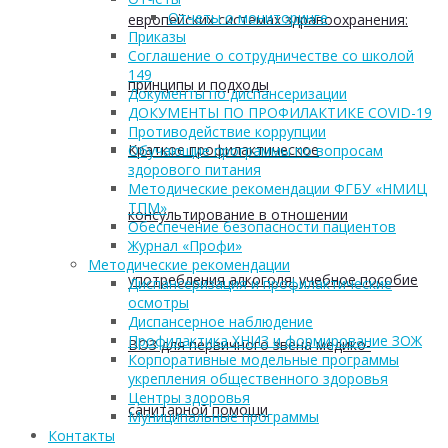
Отчеты о мониторинге
европейских системах здравоохранения:
Приказы
Соглашение о сотрудничестве со школой
149
принципы и подходы
Документы по диспансеризации
ДОКУМЕНТЫ ПО ПРОФИЛАКТИКЕ COVID-19
Противодействие коррупции
Краткое профилактическое
Обучающие программы по вопросам
здорового питания
Методические рекомендации ФГБУ «НМИЦ
ТПМ»
консультирование в отношении
Обеспечение безопасности пациентов
Журнал «Профи»
Методические рекомендации
употребления алкоголя: учебное пособие
Диспансеризация и профилактические
осмотры
Диспансерное наблюдение
Профилактика ХНИЗ и формирование ЗОЖ
ВОЗ для первичного звена медико-
Корпоративные модельные программы
укрепления общественного здоровья
Центры здоровья
санитарной помощи
Муниципальные программы
Контакты