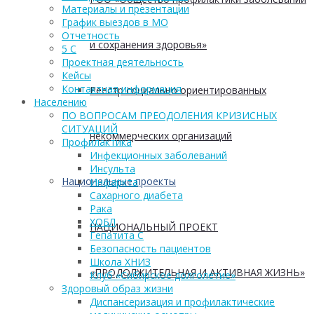
Материалы и презентации
График выездов в МО
Отчетность
и сохранения здоровья»
5 С
Проектная деятельность
Кейсы
Контактная информация
Реестр социально ориентированных
Населению
ПО ВОПРОСАМ ПРЕОДОЛЕНИЯ КРИЗИСНЫХ
СИТУАЦИЙ
некоммерческих организаций
Профилактика
Инфекционных заболеваний
Инсульта
Национальные проекты
Инфаркта
Сахарного диабета
Рака
ХОБЛ
НАЦИОНАЛЬНЫЙ ПРОЕКТ
Гепатита С
Безопасность пациентов
Школа ХНИЗ
«ПРОДОЛЖИТЕЛЬНАЯ И АКТИВНАЯ ЖИЗНЬ»
Клуб «Сибирское долголетие»
Здоровый образ жизни
Диспансеризация и профилактические