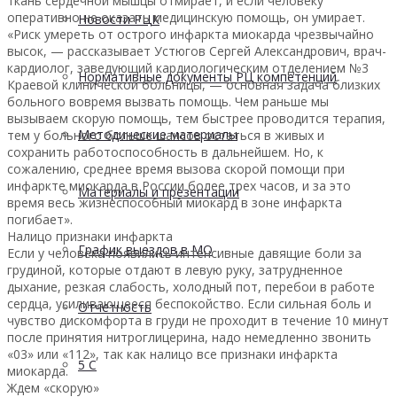
ткань сердечной мышцы отмирает, и если человеку
оперативно не оказать медицинскую помощь, он умирает.
Новости РЦК
«Риск умереть от острого инфаркта миокарда чрезвычайно
высок, — рассказывает Устюгов Сергей Александрович, врач-
кардиолог, заведующий кардиологическим отделением №3
Нормативные документы РЦ компетенций
Краевой клинической больницы, — основная задача близких
больного вовремя вызвать помощь. Чем раньше мы
вызываем скорую помощь, тем быстрее проводится терапия,
Методические материалы
тем у больного больше шансов остаться в живых и
сохранить работоспособность в дальнейшем. Но, к
сожалению, среднее время вызова скорой помощи при
инфаркте миокарда в России более трех часов, и за это
Материалы и презентации
время весь жизнеспособный миокард в зоне инфаркта
погибает».
Налицо признаки инфаркта
График выездов в МО
Если у человека появились интенсивные давящие боли за
грудиной, которые отдают в левую руку, затрудненное
дыхание, резкая слабость, холодный пот, перебои в работе
сердца, усиливающееся беспокойство. Если сильная боль и
Отчетность
чувство дискомфорта в груди не проходит в течение 10 минут
после принятия нитроглицерина, надо немедленно звонить
«03» или «112», так как налицо все признаки инфаркта
5 С
миокарда.
Ждем «скорую»