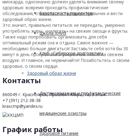
миокарда, однозначно должен уделять внимание своему
здоровью: вовремя проходить профилактические
Безопасность пациентов
обследования, отказаться от вредных привычек и вести
здоровый образ жизни.
Это значит, правильно питаться: не переедать, умеренно
употреблять жиры, «налегать» на свежие овощи и фрукты.
Школа ХНИЗ
Также надо попробовать организовать для себя
оптимальный режим сна и отдыха. Самое важное —
необходимо больше двигаться! Заставьте себя хотя бы 30
Клуб «Сибирское долголетие»
минут в день прогуляться в умеренном темпе на свежем
воздухе. И главное, не нервничайте! Позаботьтесь о своем
здоровье, о своем сердце.
Здоровый образ жизни
Контакты
Диспансеризация и профилактические
660049 г. Красноярск, Проспект Мира, 7а, 3 этаж
+7 (391) 212-38-38
krascmp@yandex.ru
медицинские осмотры
График работы
Здоровое питание