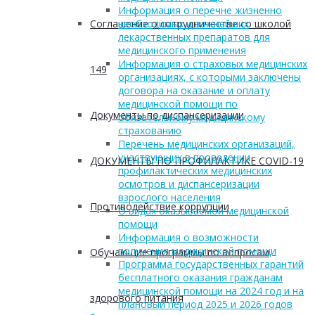
Информация о перечне жизненно
Соглашение о сотрудничестве со школой
необходимых и важнейших
лекарственных препаратов для
медицинского применения
Информация о страховых медицинских
149
организациях, с которыми заключены
договора на оказание и оплату
медицинской помощи по
Документы по диспансеризации
обязательному медицинскому
страхованию
Перечень медицинских организаций,
участвующих в проведении
ДОКУМЕНТЫ ПО ПРОФИЛАКТИКЕ COVID-19
профилактических медицинских
осмотров и диспансеризации
взрослого населения
Противодействие коррупции
О видах оказываемой медицинской
помощи
Информация о возможности
получения медицинской помощи
Обучающие программы по вопросам
Программа государственных гарантий
бесплатного оказания гражданам
медицинской помощи на 2024 год и на
здорового питания
плановый период 2025 и 2026 годов