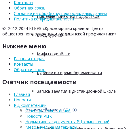
Контакты
Обратная связь
Согласие на обработку персоональных данных
Пищевые привычки подростков
Политика конфидициальности
© 2012-2024 КГБУЗ «Красноярский краевой Центр
общественного здоровья и медицинской профилактики»
Вред курения
Нижнее меню
Мифы о диабете
Главная старая
Контакты
Обратная связь
Курение во время беременности
Счётчик посещаемости
Запись занятия в дистанционной школе
Главная
Новости
РЦ компетенций
Взаимодействие с СОНКО
О центре компетенций
Новости РЦК
Нормативные документы РЦ компетенций
Методические материалы
РОО «Общество профилактики заболеваний