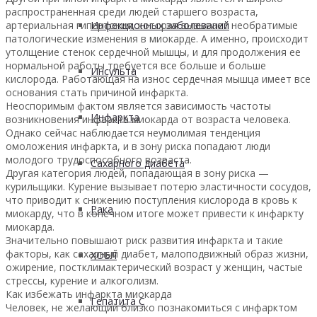
распространенная среди людей старшего возраста,
Инфекционных заболеваний
артериальная гипертония, которая вызывает необратимые
патологические изменения в миокарде. А именно, происходит
утолщение стенок сердечной мышцы, и для продолжения ее
нормальной работы требуется все больше и больше
Инсульта
кислорода. Работающая на износ сердечная мышца имеет все
основания стать причиной инфаркта.
Неоспоримым фактом является зависимость частоты
Инфаркта
возникновения инфаркта миокарда от возраста человека.
Однако сейчас наблюдается неумолимая тенденция
омоложения инфаркта, и в зону риска попадают люди
молодого трудоспособного возраста.
Сахарного диабета
Другая категория людей, попадающая в зону риска —
курильщики. Курение вызывает потерю эластичности сосудов,
что приводит к снижению поступления кислорода в кровь к
Рака
миокарду, что в конечном итоге может привести к инфаркту
миокарда.
Значительно повышают риск развития инфаркта и такие
факторы, как сахарный диабет, малоподвижный образ жизни,
ХОБЛ
ожирение, постклимактерический возраст у женщин, частые
стрессы, курение и алкоголизм.
Как избежать инфаркта миокарда
Гепатита С
Человек, не желающий близко познакомиться с инфарктом