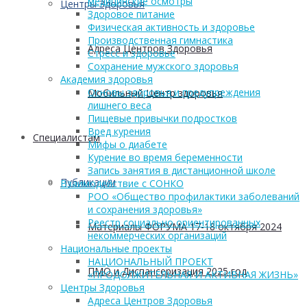
медицинские осмотры
Центры Здоровья
Здоровое питание
Физическая активность и здоровье
Производственная гимнастика
Адреса Центров Здоровья
Стресс и здоровье
Сохранение мужского здоровья
Академия здоровья
Основы здоровья и предупреждения
Мобильный Центр здоровья
лишнего веса
Пищевые привычки подростков
Вред курения
Cпециалистам
Мифы о диабете
Курение во время беременности
Запись занятия в дистанционной школе
Публикации
Взаимодействие с СОНКО
РОО «Общество профилактики заболеваний
и сохранения здоровья»
Реестр социально ориентированных
Материалы ФОРУМА 17-18 октября 2024
некоммерческих организаций
Национальные проекты
НАЦИОНАЛЬНЫЙ ПРОЕКТ
ПМО и Диспансеризация 2025 год
«ПРОДОЛЖИТЕЛЬНАЯ И АКТИВНАЯ ЖИЗНЬ»
Центры Здоровья
Адреса Центров Здоровья