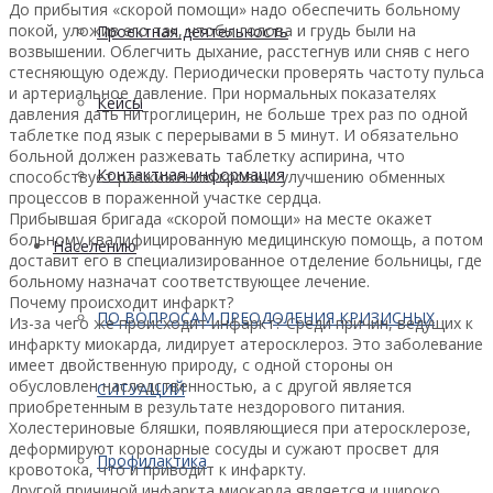
До прибытия «скорой помощи» надо обеспечить больному
покой, уложив его так, чтобы голова и грудь были на
Проектная деятельность
возвышении. Облегчить дыхание, расстегнув или сняв с него
стесняющую одежду. Периодически проверять частоту пульса
и артериальное давление. При нормальных показателях
Кейсы
давления дать нитроглицерин, не больше трех раз по одной
таблетке под язык с перерывами в 5 минут. И обязательно
больной должен разжевать таблетку аспирина, что
Контактная информация
способствует разжижению крови и улучшению обменных
процессов в пораженной участке сердца.
Прибывшая бригада «скорой помощи» на месте окажет
больному квалифицированную медицинскую помощь, а потом
Населению
доставит его в специализированное отделение больницы, где
больному назначат соответствующее лечение.
Почему происходит инфаркт?
ПО ВОПРОСАМ ПРЕОДОЛЕНИЯ КРИЗИСНЫХ
Из-за чего же происходит инфаркт? Среди причин, ведущих к
инфаркту миокарда, лидирует атеросклероз. Это заболевание
имеет двойственную природу, с одной стороны он
обусловлен наследственностью, а с другой является
СИТУАЦИЙ
приобретенным в результате нездорового питания.
Холестериновые бляшки, появляющиеся при атеросклерозе,
деформируют коронарные сосуды и сужают просвет для
Профилактика
кровотока, что и приводит к инфаркту.
Другой причиной инфаркта миокарда является и широко