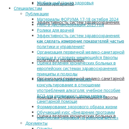
Мобильный Центр здоровья
Ролики для врачей
Cпециалистам
Публикации
Материалы ФОРУМА 17-18 октября 2024
Эффективность систем здравоохранения:
ПМО и Диспансеризация 2025 год
Ролики для врачей
Эффективность систем здравоохранения:
как сделать измерение показателей частью
как сделать измерение показателей частью
политики и управления?
Организация первичной медико-санитарной
помощи в условиях меняющейся Европы
политики и управления?
Оценка ведения хронических больных в
европейских системах здравоохранения:
принципы и подходы
Организация первичной медико-санитарной
Краткое профилактическое
консультирование в отношении
употребления алкоголя: учебное пособие
ВОЗ для первичного звена медико-
помощи в условиях меняющейся Европы
санитарной помощи
Формирование здорового образа жизни
Обучающий курс «Внедрение программ
Оценка ведения хронических больных в
укрепления здоровья на рабочем месте»
Документы
Отчеты