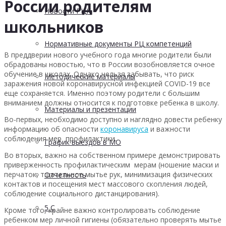
России родителям
Новости РЦК
школьников
Нормативные документы РЦ компетенций
В преддверии нового учебного года многие родители были
обрадованы новостью, что в России возобновляется очное
обучение в школах. Однако нельзя забывать, что риск
Методические материалы
заражения новой коронавирусной инфекцией COVID-19 все
еще сохраняется. Именно поэтому родители с большим
вниманием должны относится к подготовке ребенка в школу.
Материалы и презентации
Во-первых, необходимо доступно и наглядно довести ребенку
информацию об опасности
коронавируса
и важности
соблюдения мер профилактики.
График выездов в МО
Во вторых, важно на собственном примере демонстрировать
приверженность профилактическим мерам (ношение маски и
перчаток, тщательное мытье рук, минимизация физических
Отчетность
контактов и посещения мест массового скопления людей,
соблюдение социального дистанцирования).
5 С
Кроме того, крайне важно контролировать соблюдение
ребенком мер личной гигиены (обязательно проверять мытье