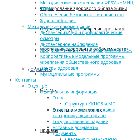
Методические рекомендации ФГБУ «НМИЦ
Формирование здорового образа жизни
ТПМ»
Обеспечение безопасности пациентов
Журнал «Профи»
Методические рекомендации
Обучающий курс «Внедрение программ
Диспансеризация и профилактические
осмотры
Диспансерное наблюдение
укрепления здоровья на рабочем месте»
Профилактика ХНИЗ и формирование ЗОЖ
Корпоративные модельные программы
укрепления общественного здоровья
Центры здоровья
Документы
Муниципальные программы
Контакты
О центре
Отчеты
Официальная информация
О нас
Структура ККЦОЗ и МП
Вышестоящие организации и
Отчеты о мониторинге
контролирующие органы
Государственное задание
Уставные документы
Приказы
Документы
Сведения о результатах