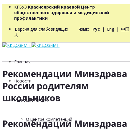
КГБУЗ
Красноярский краевой Центр
общественного здоровья и медицинской
профилактики
Версия для слабовидящих
Язык:
Рус
|
Eng
|
中国
人
Главная
Рекомендации Минздрава
Новости
России родителям
школьников
РЦ компетенций
О центре компетенций
Рекомендации Минздрава