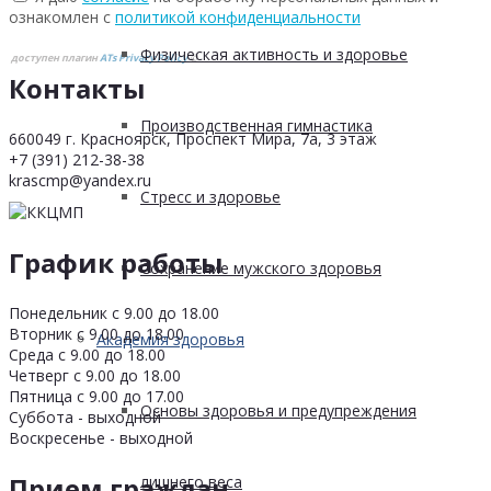
ознакомлен с
политикой конфиденциальности
Физическая активность и здоровье
доступен плагин
ATs Privacy Policy
©
Контакты
Производственная гимнастика
660049 г. Красноярск, Проспект Мира, 7а, 3 этаж
+7 (391) 212-38-38
krascmp@yandex.ru
Стресс и здоровье
График работы
Сохранение мужского здоровья
Понедельник с 9.00 до 18.00
Вторник с 9.00 до 18.00
Академия здоровья
Среда с 9.00 до 18.00
Четверг с 9.00 до 18.00
Пятница с 9.00 до 17.00
Основы здоровья и предупреждения
Суббота - выходной
Воскресенье - выходной
Прием граждан
лишнего веса