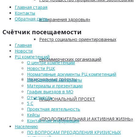
Главная старая
Контакты
Обратная связь
и сохранения здоровья»
Счётчик посещаемости
Реестр социально ориентированных
Главная
Новости
РЦ компетенций
некоммерческих организаций
О центре компетенций
Новости РЦК
Нормативные документы РЦ компетенций
Национальные проекты
Методические материалы
Материалы и презентации
График выездов в МО
Отчетность
НАЦИОНАЛЬНЫЙ ПРОЕКТ
5 С
Проектная деятельность
Кейсы
«ПРОДОЛЖИТЕЛЬНАЯ И АКТИВНАЯ ЖИЗНЬ»
Контактная информация
Населению
ПО ВОПРОСАМ ПРЕОДОЛЕНИЯ КРИЗИСНЫХ