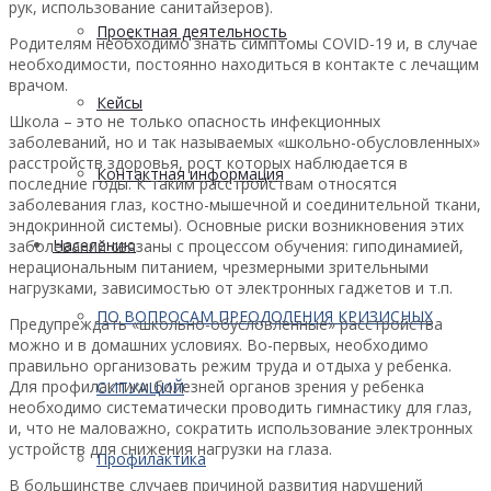
рук, использование санитайзеров).
Проектная деятельность
Родителям необходимо знать симптомы COVID-19 и, в случае
необходимости, постоянно находиться в контакте с лечащим
врачом.
Кейсы
Школа – это не только опасность инфекционных
заболеваний, но и так называемых «школьно-обусловленных»
расстройств здоровья, рост которых наблюдается в
Контактная информация
последние годы. К таким расстройствам относятся
заболевания глаз, костно-мышечной и соединительной ткани,
эндокринной системы). Основные риски возникновения этих
Населению
заболеваний связаны с процессом обучения: гиподинамией,
нерациональным питанием, чрезмерными зрительными
нагрузками, зависимостью от электронных гаджетов и т.п.
ПО ВОПРОСАМ ПРЕОДОЛЕНИЯ КРИЗИСНЫХ
Предупреждать «школьно-обусловленные» расстройства
можно и в домашних условиях. Во-первых, необходимо
правильно организовать режим труда и отдыха у ребенка.
Для профилактики болезней органов зрения у ребенка
СИТУАЦИЙ
необходимо систематически проводить гимнастику для глаз,
и, что не маловажно, сократить использование электронных
устройств для снижения нагрузки на глаза.
Профилактика
В большинстве случаев причиной развития нарушений