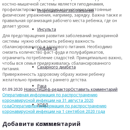
костно-мышечной системы является гиподинамия,
профилактировать которую можно через постоянные
Инфекционных заболеваний
физические упражнения, например, зарядку. Важна также и
правильная организация рабочего места ребенка, где он
делает уроки.
Инсульта
Для предотвращения развития заболеваний эндокринной
системы нужно объяснить ребенку важность
сбалансированного и здорового питания. Необходимо
Инфаркта
снизить количество фаст-фуда и полуфабрикатов,
ограничить потребление сладостей. Принципиально важно,
чтобы вся семья придерживалась сбалансированного
Сахарного диабета
питания.
Приверженность здоровому образу жизни ребенку
желательно прививать с раннего детства.
Рака
01.09.2020
Новости
Шеф-редактор
Оставить комментарий
Оперативная информация по распространению
коронавирусной инфекции на 31 августа 2020
ХОБЛ
года
Оперативная информация по распространению
коронавирусной инфекции на 1 сентябоя 2020 года
Добавить комментарий
Гепатита С