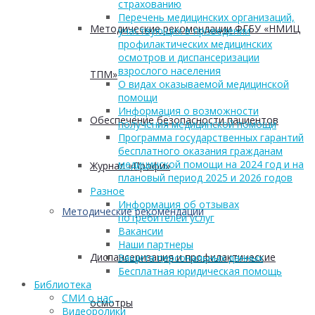
страхованию
Перечень медицинских организаций,
Методические рекомендации ФГБУ «НМИЦ
участвующих в проведении
профилактических медицинских
осмотров и диспансеризации
взрослого населения
ТПМ»
О видах оказываемой медицинской
помощи
Информация о возможности
Обеспечение безопасности пациентов
получения медицинской помощи
Программа государственных гарантий
бесплатного оказания гражданам
медицинской помощи на 2024 год и на
Журнал «Профи»
плановый период 2025 и 2026 годов
Разное
Информация об отзывах
Методические рекомендации
потребителей услуг
Вакансии
Наши партнеры
Диспансеризация и профилактические
Защита персональных данных
Бесплатная юридическая помощь
Библиотека
СМИ о нас
осмотры
Видеоролики