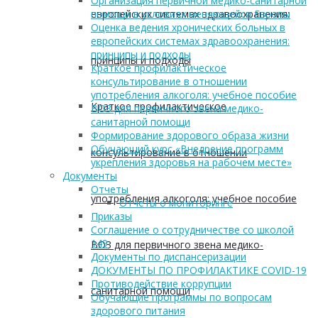
Организация первичной медико-санитарной
европейских системах здравоохранения:
помощи в условиях меняющейся Европы
Оценка ведения хронических больных в
европейских системах здравоохранения:
принципы и подходы
принципы и подходы
Краткое профилактическое
консультирование в отношении
употребления алкоголя: учебное пособие
Краткое профилактическое
ВОЗ для первичного звена медико-
санитарной помощи
Формирование здорового образа жизни
Обучающий курс «Внедрение программ
консультирование в отношении
укрепления здоровья на рабочем месте»
Документы
Отчеты
употребления алкоголя: учебное пособие
Отчеты о мониторинге
Приказы
Соглашение о сотрудничестве со школой
149
ВОЗ для первичного звена медико-
Документы по диспансеризации
ДОКУМЕНТЫ ПО ПРОФИЛАКТИКЕ COVID-19
Противодействие коррупции
санитарной помощи
Обучающие программы по вопросам
здорового питания