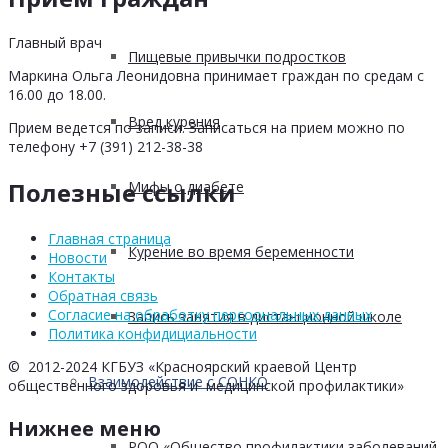
Главный врач
Пищевые привычки подростков
Маркина Ольга Леонидовна принимает граждан по средам с
16.00 до 18.00.
Вред курения
Прием ведется по записи. Записаться на прием можно по
телефону +7 (391) 212-38-38
Полезные ссылки
Мифы о диабете
Главная страница
Курение во время беременности
Новости
Контакты
Обратная связь
Согласие на обработку персоональных данных
Запись занятия в дистанционной школе
Политика конфидициальности
© 2012-2024 КГБУЗ «Красноярский краевой Центр
Взаимодействие с СОНКО
общественного здоровья и медицинской профилактики»
Нижнее меню
РОО «Общество профилактики заболеваний