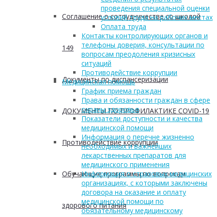
проведения специальной оценки
Соглашение о сотрудничестве со школой
условий труда на рабочих местах
Оплата труда
Контакты контролирующих органов и
телефоны доверия, консультации по
149
вопросам преодоления кризисных
ситуаций
Противодействие коррупции
Документы по диспансеризации
Медицинская помощь
График приема граждан
Права и обязанности граждан в сфере
охраны здоровья
ДОКУМЕНТЫ ПО ПРОФИЛАКТИКЕ COVID-19
Показатели доступности и качества
медицинской помощи
Информация о перечне жизненно
Противодействие коррупции
необходимых и важнейших
лекарственных препаратов для
медицинского применения
Обучающие программы по вопросам
Информация о страховых медицинских
организациях, с которыми заключены
договора на оказание и оплату
медицинской помощи по
здорового питания
обязательному медицинскому