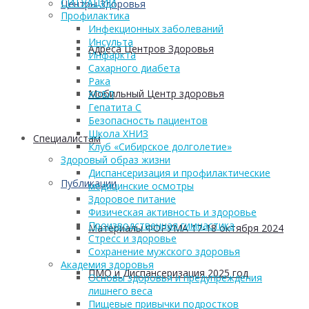
СИТУАЦИЙ
Центры Здоровья
Профилактика
Инфекционных заболеваний
Инсульта
Адреса Центров Здоровья
Инфаркта
Сахарного диабета
Рака
Мобильный Центр здоровья
ХОБЛ
Гепатита С
Безопасность пациентов
Школа ХНИЗ
Cпециалистам
Клуб «Сибирское долголетие»
Здоровый образ жизни
Диспансеризация и профилактические
Публикации
медицинские осмотры
Здоровое питание
Физическая активность и здоровье
Производственная гимнастика
Материалы ФОРУМА 17-18 октября 2024
Стресс и здоровье
Сохранение мужского здоровья
Академия здоровья
ПМО и Диспансеризация 2025 год
Основы здоровья и предупреждения
лишнего веса
Пищевые привычки подростков