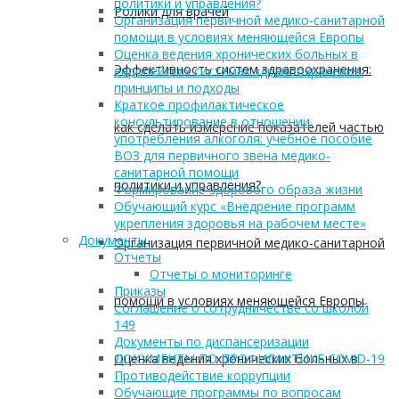
политики и управления?
Ролики для врачей
Организация первичной медико-санитарной
помощи в условиях меняющейся Европы
Оценка ведения хронических больных в
Эффективность систем здравоохранения:
европейских системах здравоохранения:
принципы и подходы
Краткое профилактическое
консультирование в отношении
как сделать измерение показателей частью
употребления алкоголя: учебное пособие
ВОЗ для первичного звена медико-
санитарной помощи
политики и управления?
Формирование здорового образа жизни
Обучающий курс «Внедрение программ
укрепления здоровья на рабочем месте»
Документы
Организация первичной медико-санитарной
Отчеты
Отчеты о мониторинге
Приказы
помощи в условиях меняющейся Европы
Соглашение о сотрудничестве со школой
149
Документы по диспансеризации
Оценка ведения хронических больных в
ДОКУМЕНТЫ ПО ПРОФИЛАКТИКЕ COVID-19
Противодействие коррупции
Обучающие программы по вопросам