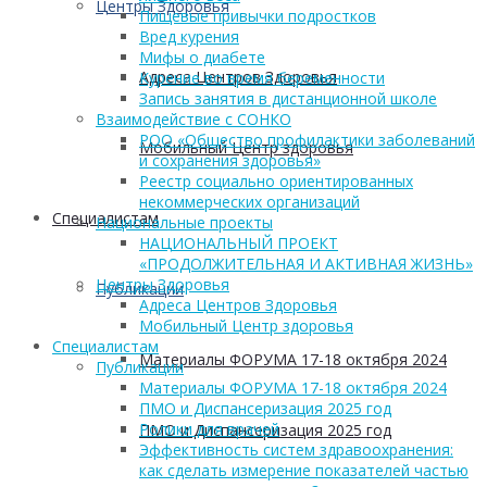
Центры Здоровья
Пищевые привычки подростков
Вред курения
Мифы о диабете
Адреса Центров Здоровья
Курение во время беременности
Запись занятия в дистанционной школе
Взаимодействие с СОНКО
РОО «Общество профилактики заболеваний
Мобильный Центр здоровья
и сохранения здоровья»
Реестр социально ориентированных
некоммерческих организаций
Cпециалистам
Национальные проекты
НАЦИОНАЛЬНЫЙ ПРОЕКТ
«ПРОДОЛЖИТЕЛЬНАЯ И АКТИВНАЯ ЖИЗНЬ»
Центры Здоровья
Публикации
Адреса Центров Здоровья
Мобильный Центр здоровья
Cпециалистам
Материалы ФОРУМА 17-18 октября 2024
Публикации
Материалы ФОРУМА 17-18 октября 2024
ПМО и Диспансеризация 2025 год
Ролики для врачей
ПМО и Диспансеризация 2025 год
Эффективность систем здравоохранения:
как сделать измерение показателей частью