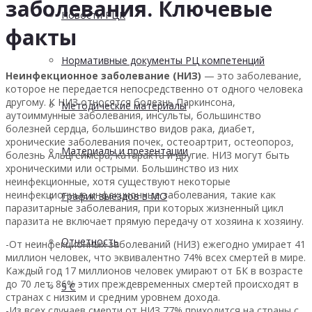
заболевания. Ключевые
Новости РЦК
факты
Нормативные документы РЦ компетенций
Неинфекционное заболевание (НИЗ)
— это заболевание,
которое не передается непосредственно от одного человека
другому. К НИЗ относятся болезнь Паркинсона,
Методические материалы
аутоиммунные заболевания, инсульты, большинство
болезней сердца, большинство видов рака, диабет,
хронические заболевания почек, остеоартрит, остеопороз,
Материалы и презентации
болезнь Альцгеймера, катаракта и другие. НИЗ могут быть
хроническими или острыми. Большинство из них
неинфекционные, хотя существуют некоторые
неинфекционные инфекционные заболевания, такие как
График выездов в МО
паразитарные заболевания, при которых жизненный цикл
паразита не включает прямую передачу от хозяина к хозяину.
Отчетность
-От неинфекционных заболеваний (НИЗ) ежегодно умирает 41
миллион человек, что эквивалентно 74% всех смертей в мире.
Каждый год 17 миллионов человек умирают от БК в возрасте
до 70 лет; 86% этих преждевременных смертей происходят в
5 С
странах с низким и средним уровнем дохода.
-Из всех случаев смерти от НИЗ 77% приходится на страны с