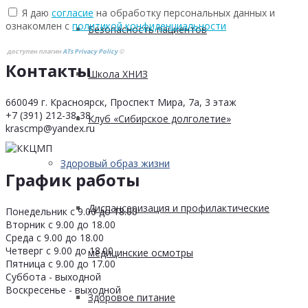
Я даю
согласие
на обработку персональных данных и
ознакомлен с
политикой конфиденциальности
Безопасность пациентов
доступен плагин
ATs Privacy Policy
©
Контакты
Школа ХНИЗ
660049 г. Красноярск, Проспект Мира, 7а, 3 этаж
+7 (391) 212-38-38
Клуб «Сибирское долголетие»
krascmp@yandex.ru
Здоровый образ жизни
График работы
Диспансеризация и профилактические
Понедельник с 9.00 до 18.00
Вторник с 9.00 до 18.00
Среда с 9.00 до 18.00
Четверг с 9.00 до 18.00
медицинские осмотры
Пятница с 9.00 до 17.00
Суббота - выходной
Воскресенье - выходной
Здоровое питание