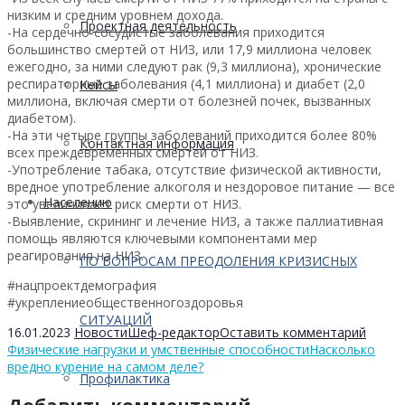
низким и средним уровнем дохода.
Проектная деятельность
-На сердечно-сосудистые заболевания приходится
большинство смертей от НИЗ, или 17,9 миллиона человек
ежегодно, за ними следуют рак (9,3 миллиона), хронические
респираторные заболевания (4,1 миллиона) и диабет (2,0
Кейсы
миллиона, включая смерти от болезней почек, вызванных
диабетом).
-На эти четыре группы заболеваний приходится более 80%
Контактная информация
всех преждевременных смертей от НИЗ.
-Употребление табака, отсутствие физической активности,
вредное употребление алкоголя и нездоровое питание — все
Населению
это увеличивает риск смерти от НИЗ.
-Выявление, скрининг и лечение НИЗ, а также паллиативная
помощь являются ключевыми компонентами мер
реагирования на НИЗ.
ПО ВОПРОСАМ ПРЕОДОЛЕНИЯ КРИЗИСНЫХ
#нацпроектдемография
#укреплениеобщественногоздоровья
СИТУАЦИЙ
16.01.2023
Новости
Шеф-редактор
Оставить комментарий
Физические нагрузки и умственные способности
Насколько
вредно курение на самом деле?
Профилактика