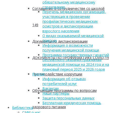
обязательному медицинскому
страхованию
Соглашение о сотрудничестве со школой
Перечень медицинских организаций,
участвующих в проведении
профилактических медицинских
149
осмотров и диспансеризации
взрослого населения
О видах оказываемой медицинской
помощи
Документы по диспансеризации
Информация о возможности
получения медицинской помощи
Программа государственных гарантий
ДОКУМЕНТЫ ПО ПРОФИЛАКТИКЕ COVID-19
бесплатного оказания гражданам
медицинской помощи на 2024 год и на
плановый период 2025 и 2026 годов
Противодействие коррупции
Разное
Информация об отзывах
потребителей услуг
Вакансии
Обучающие программы по вопросам
Наши партнеры
Защита персональных данных
Бесплатная юридическая помощь
здорового питания
Библиотека
СМИ о нас