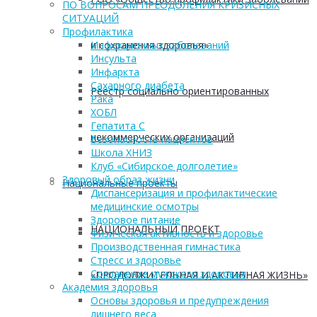
ПО ВОПРОСАМ ПРЕОДОЛЕНИЯ КРИЗИСНЫХ
СИТУАЦИЙ
Профилактика
и сохранения здоровья»
Инфекционных заболеваний
Инсульта
Инфаркта
Сахарного диабета
Реестр социально ориентированных
Рака
ХОБЛ
Гепатита С
некоммерческих организаций
Безопасность пациентов
Школа ХНИЗ
Клуб «Сибирское долголетие»
Здоровый образ жизни
Национальные проекты
Диспансеризация и профилактические
медицинские осмотры
Здоровое питание
НАЦИОНАЛЬНЫЙ ПРОЕКТ
Физическая активность и здоровье
Производственная гимнастика
Стресс и здоровье
Сохранение мужского здоровья
«ПРОДОЛЖИТЕЛЬНАЯ И АКТИВНАЯ ЖИЗНЬ»
Академия здоровья
Основы здоровья и предупреждения
лишнего веса