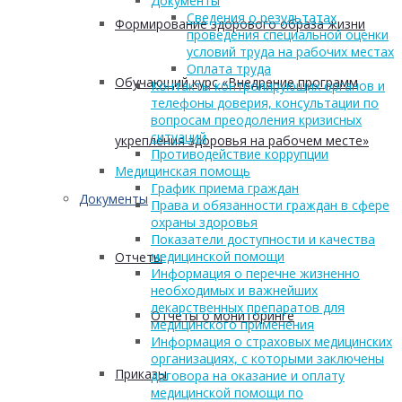
Документы
Сведения о результатах
Формирование здорового образа жизни
проведения специальной оценки
условий труда на рабочих местах
Оплата труда
Обучающий курс «Внедрение программ
Контакты контролирующих органов и
телефоны доверия, консультации по
вопросам преодоления кризисных
ситуаций
укрепления здоровья на рабочем месте»
Противодействие коррупции
Медицинская помощь
График приема граждан
Документы
Права и обязанности граждан в сфере
охраны здоровья
Показатели доступности и качества
медицинской помощи
Отчеты
Информация о перечне жизненно
необходимых и важнейших
лекарственных препаратов для
Отчеты о мониторинге
медицинского применения
Информация о страховых медицинских
организациях, с которыми заключены
Приказы
договора на оказание и оплату
медицинской помощи по