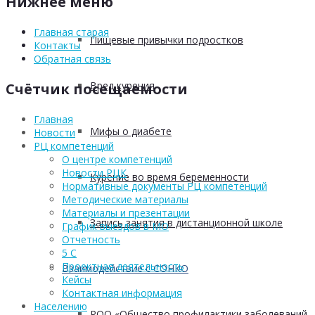
Нижнее меню
Главная старая
Пищевые привычки подростков
Контакты
Обратная связь
Вред курения
Счётчик посещаемости
Главная
Мифы о диабете
Новости
РЦ компетенций
О центре компетенций
Новости РЦК
Курение во время беременности
Нормативные документы РЦ компетенций
Методические материалы
Материалы и презентации
Запись занятия в дистанционной школе
График выездов в МО
Отчетность
5 С
Проектная деятельность
Взаимодействие с СОНКО
Кейсы
Контактная информация
Населению
РОО «Общество профилактики заболеваний