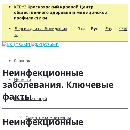
КГБУЗ
Красноярский краевой Центр
общественного здоровья и медицинской
профилактики
Версия для слабовидящих
Язык:
Рус
|
Eng
|
中国
人
Главная
Неинфекционные
Новости
заболевания. Ключевые
факты
РЦ компетенций
О центре компетенций
Неинфекционные