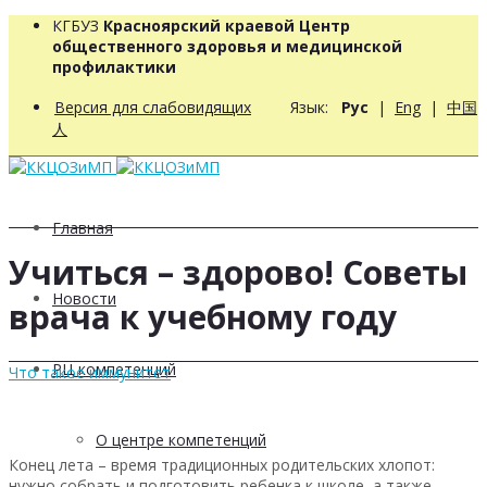
КГБУЗ
Красноярский краевой Центр
общественного здоровья и медицинской
профилактики
Версия для слабовидящих
Язык:
Рус
|
Eng
|
中国
人
Главная
Учиться – здорово! Советы
Новости
врача к учебному году
РЦ компетенций
Что такое иммунитет
О центре компетенций
Конец лета – время традиционных родительских хлопот:
нужно собрать и подготовить ребенка к школе, а также