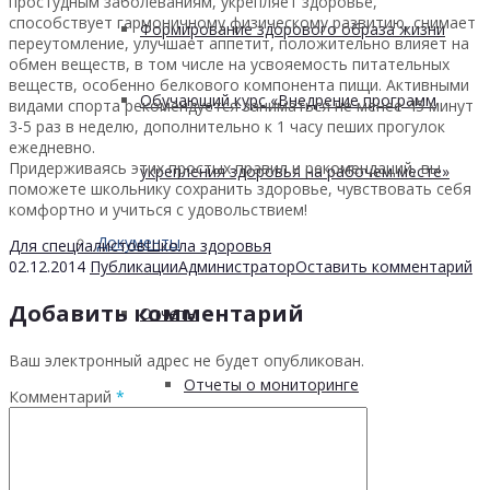
простудным заболеваниям, укрепляет здоровье,
способствует гармоничному физическому развитию, снимает
Формирование здорового образа жизни
переутомление, улучшает аппетит, положительно влияет на
обмен веществ, в том числе на усвояемость питательных
веществ, особенно белкового компонента пищи. Активными
Обучающий курс «Внедрение программ
видами спорта рекомендуется заниматься не менее 45 минут
3-5 раз в неделю, дополнительно к 1 часу пеших прогулок
ежедневно.
Придерживаясь этих простых правил и рекомендаций, вы
укрепления здоровья на рабочем месте»
поможете школьнику сохранить здоровье, чувствовать себя
комфортно и учиться с удовольствием!
Документы
Для специалистов
Школа здоровья
02.12.2014
Публикации
Администратор
Оставить комментарий
Добавить комментарий
Отчеты
Ваш электронный адрес не будет опубликован.
Отчеты о мониторинге
Комментарий
*
Приказы