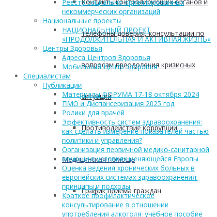
Контакты контролирующих органов и
Реестр социально ориентированных
некоммерческих организаций
Национальные проекты
НАЦИОНАЛЬНЫЙ ПРОЕКТ
телефоны доверия, консультации по
«ПРОДОЛЖИТЕЛЬНАЯ И АКТИВНАЯ ЖИЗНЬ»
Центры Здоровья
Адреса Центров Здоровья
вопросам преодоления кризисных
Мобильный Центр здоровья
Cпециалистам
Публикации
Материалы ФОРУМА 17-18 октября 2024
ситуаций
ПМО и Диспансеризация 2025 год
Ролики для врачей
Эффективность систем здравоохранения:
Противодействие коррупции
как сделать измерение показателей частью
политики и управления?
Организация первичной медико-санитарной
помощи в условиях меняющейся Европы
Медицинская помощь
Оценка ведения хронических больных в
европейских системах здравоохранения:
принципы и подходы
График приема граждан
Краткое профилактическое
консультирование в отношении
употребления алкоголя: учебное пособие