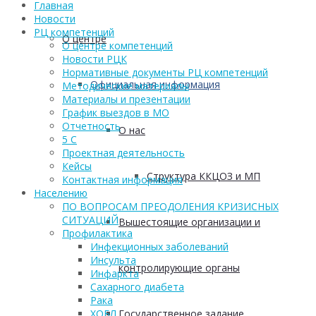
Главная
Новости
РЦ компетенций
О центре
О центре компетенций
Новости РЦК
Нормативные документы РЦ компетенций
Официальная информация
Методические материалы
Материалы и презентации
График выездов в МО
Отчетность
О нас
5 С
Проектная деятельность
Кейсы
Структура ККЦОЗ и МП
Контактная информация
Населению
ПО ВОПРОСАМ ПРЕОДОЛЕНИЯ КРИЗИСНЫХ
СИТУАЦИЙ
Вышестоящие организации и
Профилактика
Инфекционных заболеваний
Инсульта
контролирующие органы
Инфаркта
Сахарного диабета
Рака
Государственное задание
ХОБЛ