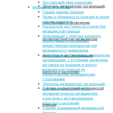
Противодействие коррупции
Перечень медицинских организаций,
Медицинская помощь
График приема граждан
Права и обязанности граждан в сфере
охраны здоровья
участвующих в проведении
Показатели доступности и качества
медицинской помощи
Информация о перечне жизненно
профилактических медицинских
необходимых и важнейших
лекарственных препаратов для
медицинского применения
Информация о страховых медицинских
осмотров и диспансеризации
организациях, с которыми заключены
договора на оказание и оплату
медицинской помощи по
взрослого населения
обязательному медицинскому
страхованию
Перечень медицинских организаций,
О видах оказываемой медицинской
участвующих в проведении
профилактических медицинских
осмотров и диспансеризации
взрослого населения
помощи
О видах оказываемой медицинской
помощи