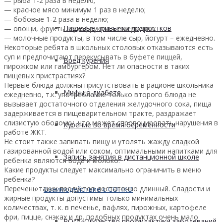
— рыба 1-2 раза в неделю;
— красное мясо минимум 1 раз в неделю;
— бобовые 1-2 раза в неделю;
Пищевые привычки подростков
— овощи, фрукты, сухофрукты – ежедневно;
— молочные продукты, в том числе сыр, йогурт – ежедневно.
Некоторые ребята в школьных столовых отказываются есть
суп и предпочитают перекусывать в буфете пиццей,
Вред курения
пирожком или гамбургером. Нет ли опасности в таких
пищевых пристрастиях?
Первые блюда должны присутствовать в рационе школьника
Мифы о диабете
ежедневно, т.к. употребление только второго блюда не
вызывает достаточного отделения желудочного сока, пища
задерживается в пищеварительном тракте, раздражает
слизистую оболочку, что может спровоцировать нарушения в
Курение во время беременности
работе ЖКТ.
Не стоит также запивать пищу и утолять жажду сладкой
газированной водой или соком, оптимальными напитками для
Запись занятия в дистанционной школе
ребенка являются вода и молоко.
Какие продукты следует максимально ограничить в меню
ребенка?
Перечень таких продуктов достаточно длинный. Сладости и
Взаимодействие с СОНКО
жирные продукты допустимы только минимальных
количествах, т. к. в печенье, вафлях, пирожных, картофеле
фри, пицце, снэках и др. подобных продуктах очень мало
РОО «Общество профилактики заболеваний