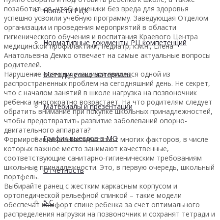
позаботиться, чтобы ученики без вреда для здоровья
Новости РЦК
успешно усвоили учебную программу. Заведующая Отделом
организации и проведения мероприятий в области
гигиенического обучения и воспитания Краевого Центра
Нормативные документы РЦ компетенций
медицинской профилактики, педиатр, к.м.н., Елена
Анатольевна Демко отвечает на самые актуальные вопросы
родителей.
Нарушение осанки у учащихся является одной из
Методические материалы
распространенных проблем на сегодняшний день. Не секрет,
что с началом занятий в школе нагрузка на позвоночник
ребенка многократно возрастает. На что родителям следует
Материалы и презентации
обратить внимание при покупке школьных принадлежностей,
чтобы предотвратить развитие заболеваний опорно-
двигательного аппарата?
График выездов в МО
Формирование осанки зависит от многих факторов, в числе
которых важное место занимают качественные,
соответствующие санитарно-гигиеническим требованиям
школьные принадлежности. Это, в первую очередь, школьный
Отчетность
портфель.
Выбирайте ранец с жестким каркасным корпусом и
ортопедической рельефной спинкой – такие модели
5 С
обеспечат комфорт спине ребенка за счет оптимального
распределения нагрузки на позвоночник и сохранят тетради и