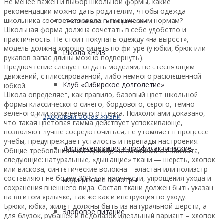
Не менее важен и выбор школьной формы, какие
рекомендации можно дать родителям, чтобы одежда
школьника соответствовала гигиеническим нормам?
Безопасность пациентов
Школьная форма должна сочетать в себе удобство и
практичность. Не стоит покупать одежду «на вырост»,
модель должна хорошо сидеть по фигуре (у юбки, брюк или
Школа ХНИЗ
рукавов запас длины можно подвернуть).
Предпочтение следует отдать моделям, не стесняющим
движений, с плиссированной, либо немного расклешенной
Клуб «Сибирское долголетие»
юбкой.
Школа определяет, как правило, базовый цвет школьной
формы классического синего, бордового, серого, темно-
зеленого или коричневого оттенка. Психологами доказано,
Здоровый образ жизни
что такая цветовая гамма действует успокаивающе,
позволяют лучше сосредоточиться, не утомляет в процессе
учебы, предупреждает усталость и перепады настроения.
Диспансеризация и профилактические
Общие требования к материалу, не зависимо от климата,
следующие: натуральные, «дышащие» ткани — шерсть, хлопок
или вискоза, синтетические волокна – эластан или полиэстр –
составляют не более 30% для прочности, упрощения ухода и
медицинские осмотры
сохранения внешнего вида. Состав ткани должен быть указан
на вшитом ярлычке, так же как и инструкция по уходу.
Брюки, юбка, жилет должны быть из натуральной шерсти, а
Здоровое питание
для блузок, рубашек и водолазок идеальный вариант – хлопок