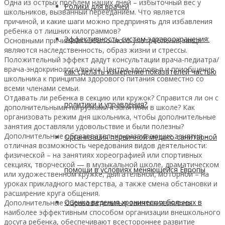
Одна из острых проблем наших дней – избыточный вес у
Ролики для врачей
школьников, вызванный перееданием. Что является
причиной, и какие шаги можно предпринять для избавления
ребенка от лишних килограммов?
Эффективность систем здравоохранения:
Основными причинами избыточного употребления пищи
являются наследственность, образ жизни и стрессы.
Положительный эффект дадут консультации врача-педиатра/
врача-эндокринолога/врача Центра здоровья и приобщение
как сделать измерение показателей частью
школьника к принципам здорового питания совместно со
всеми членами семьи.
Отдавать ли ребенка в секцию или кружок? Справится ли он с
политики и управления?
дополнительными нагрузками к занятиям в школе? Как
организовать режим дня школьника, чтобы дополнительные
занятия доставляли удовольствие и были полезны?
Дополнительные образовательно-развивающие занятия –
Организация первичной медико-санитарной
отличная возможность чередования видов деятельности:
физической – на занятиях хореографией или спортивных
секциях, творческой — в музыкальной школе, драматическом
помощи в условиях меняющейся Европы
или художественном кружке, двигательной, моторной – на
уроках прикладного мастерства, а также смена обстановки и
расширение круга общения.
Оценка ведения хронических больных в
Дополнительные образовательные занятия являются
наиболее эффективным способом организации внешкольного
досуга ребенка, обеспечивают всестороннее развитие