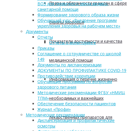
Права и обязанности граждан в сфере
ВОЗ для первичного звена медико-
санитарной помощи
Формирование здорового образа жизни
Обучающий курс «Внедрение программ
охраны здоровья
укрепления здоровья на рабочем месте»
Документы
Отчеты
Показатели доступности и качества
Отчеты о мониторинге
Приказы
Соглашение о сотрудничестве со школой
149
медицинской помощи
Документы по диспансеризации
ДОКУМЕНТЫ ПО ПРОФИЛАКТИКЕ COVID-19
Противодействие коррупции
Информация о перечне жизненно
Обучающие программы по вопросам
здорового питания
Методические рекомендации ФГБУ «НМИЦ
необходимых и важнейших
ТПМ»
Обеспечение безопасности пациентов
Журнал «Профи»
Методические рекомендации
лекарственных препаратов для
Диспансеризация и профилактические
осмотры