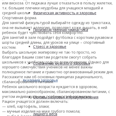
или вискоза. От пиджака лучше отказаться в пользу жилетки,
т.к. большие плечики неудобны для учащихся младшей и
Физическая активность и здоровье
средней школы.
Спортивная форма.
Для занятий физкультурой выбирайте одежду из трикотажа,
она не вызывает аллергию, позволяет коже дышать, в ней
Производственная гимнастика
ребенок будет чувствовать себя комфортно.
Для занятий в зале подойдет футболка с коротким рукавом и
шорты средней длины, для уроков на улице – спортивный
Стресс и здоровье
костюм.
Выбрать школьную экипировку не так-то просто, но
благодаря Вашим советам родители смогут собрать
школьников к учебному году по всем правилам. Однако для
Сохранение мужского здоровья
хорошего самочувствия учеников не менее важны
полноценное питание и грамотно организованный режим дня.
Расскажите нам об основных принципах рационального,
Академия здоровья
сбалансированного питания.
Ребенок школьного возраста нуждается в здоровом,
максимально разнообразном, сбалансированном питании, с
учетом индивидуальных особенностей организма.
Основы здоровья и предупреждения
Рацион учащегося должен включать:
— хлеб, картофель, злаки;
— мучные изделия на муке грубого помола;
лишнего веса