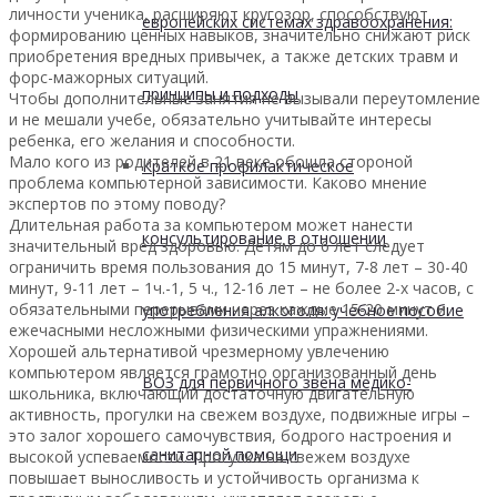
личности ученика, расширяют кругозор, способствуют
европейских системах здравоохранения:
формированию ценных навыков, значительно снижают риск
приобретения вредных привычек, а также детских травм и
форс-мажорных ситуаций.
принципы и подходы
Чтобы дополнительные занятия не вызывали переутомление
и не мешали учебе, обязательно учитывайте интересы
ребенка, его желания и способности.
Мало кого из родителей в 21 веке обошла стороной
Краткое профилактическое
проблема компьютерной зависимости. Каково мнение
экспертов по этому поводу?
Длительная работа за компьютером может нанести
консультирование в отношении
значительный вред здоровью. Детям до 6 лет следует
ограничить время пользования до 15 минут, 7-8 лет – 30-40
минут, 9-11 лет – 1ч.-1, 5 ч., 12-16 лет – не более 2-х часов, с
обязательными перерывами через каждые 15-20 минут и
употребления алкоголя: учебное пособие
ежечасными несложными физическими упражнениями.
Хорошей альтернативой чрезмерному увлечению
компьютером является грамотно организованный день
ВОЗ для первичного звена медико-
школьника, включающий достаточную двигательную
активность, прогулки на свежем воздухе, подвижные игры –
это залог хорошего самочувствия, бодрого настроения и
санитарной помощи
высокой успеваемости. Прогулка на свежем воздухе
повышает выносливость и устойчивость организма к