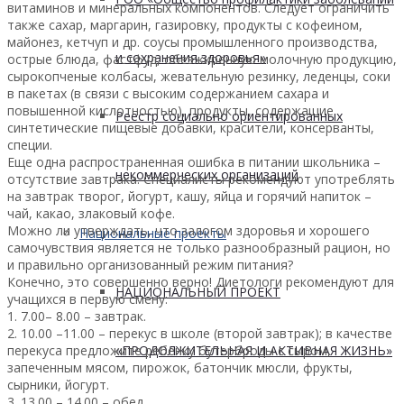
витаминов и минеральных компонентов. Следует ограничить
также сахар, маргарин, газировку, продукты с кофеином,
майонез, кетчуп и др. соусы промышленного производства,
и сохранения здоровья»
острые блюда, фастфуд, обезжиренную молочную продукцию,
сырокопченые колбасы, жевательную резинку, леденцы, соки
в пакетах (в связи с высоким содержанием сахара и
повышенной кислотностью), продукты, содержащие
Реестр социально ориентированных
синтетические пищевые добавки, красители, консерванты,
специи.
Еще одна распространенная ошибка в питании школьника –
некоммерческих организаций
отсутствие завтрака. Специалисты рекомендуют употреблять
на завтрак творог, йогурт, кашу, яйца и горячий напиток –
чай, какао, злаковый кофе.
Можно ли утверждать, что залогом здоровья и хорошего
Национальные проекты
самочувствия является не только разнообразный рацион, но
и правильно организованный режим питания?
Конечно, это совершенно верно! Диетологи рекомендуют для
НАЦИОНАЛЬНЫЙ ПРОЕКТ
учащихся в первую смену:
1. 7.00– 8.00 – завтрак.
2. 10.00 –11.00 – перекус в школе (второй завтрак); в качестве
«ПРОДОЛЖИТЕЛЬНАЯ И АКТИВНАЯ ЖИЗНЬ»
перекуса предложите ребенку бутерброды с сыром,
запеченным мясом, пирожок, батончик мюсли, фрукты,
сырники, йогурт.
3. 13.00 – 14.00 – обед.