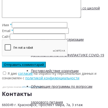
Соглашение о сотрудничестве со школой
149
Имя
*
Email
*
Сайт
Документы по диспансеризации
ДОКУМЕНТЫ ПО ПРОФИЛАКТИКЕ COVID-19
Противодействие коррупции
Я даю
согласие
на обработку персональных данных и
ознакомлен с
политикой конфиденциальности
Обучающие программы по вопросам
доступен плагин
ATs Privacy Policy
©
Контакты
здорового питания
660049 г. Красноярск, Проспект Мира, 7а, 3 этаж