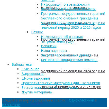
Информация о возможности
Информация о возможности
получения медицинской помощи
Программа государственных гарантий
бесплатного оказания гражданам
медицинской помощи на 2024 год и на
получения медицинской помощи
плановый период 2025 и 2026 годов
Разное
Информация об отзывах
Программа государственных гарантий
потребителей услуг
Вакансии
Наши партнеры
бесплатного оказания гражданам
Защита персональных данных
Бесплатная юридическая помощь
Библиотека
СМИ о нас
медицинской помощи на 2024 год и на
Видеоролики
Школы здоровья
Просветительские материалы для школьников
плановый период 2025 и 2026 годов
Бесплатная юридическая помощь
Другие материалы
Следуйте за нами в социальных сетях:
Одноклассники
и
Разное
ВКонтакте