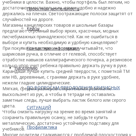
учебники в целости. Важно, чтобы портфель был легким, но
достаточно вместительным, лямки удобно и надежно
Проектная деятельность
держались на плечах. Светоотражающие полоски защитят от
случайностей на дороге.
Магазины канцелярских товаров и школьные базары
Кейсы
предлагают огромный выбор ярких, красочных, модных
писчебумажных принадлежностей. Как не ошибиться в
выборе и купить необходимую и удобную канцелярию?
Контактная информация
При покупке канцелярских товаров, учитывайте, что
шариковая ручка, в отличие от гелевой, способствует
отработке навыков каллиграфического почерка, а резиновое
кольцо-упор учит ребенка правильно держать ручку в руке.
Населению
Карандаши лучше купить средней твердости, с пометкой ТМ
или НВ, деревянные, с гранями держать в руке удобнее,
нежели гладкие цилиндрические.
ПО ВОПРОСАМ ПРЕОДОЛЕНИЯ КРИЗИСНЫХ
Мягкая, средних размеров стирательная резинка не
выскользнет из рук, а чтобы в тетради не оставались
заметные следы, лучше выбрать ластик белого или серого
цвета.
СИТУАЦИЙ
Чтобы снизить нагрузку на зрение во время занятий и
сохранить правильную осанку, не забудьте купить
металлическую, достаточно устойчивую подставку для
Профилактика
учебников.
Многие родители сталкиваются с проблемой плоскостопия у