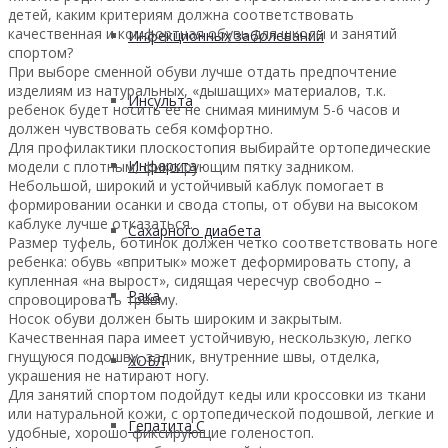
детей, каким критериям должна соответствовать
качественная и комфортная обувь для школы и занятий
Инфекционных заболеваний
спортом?
При выборе сменной обуви лучше отдать предпочтение
изделиям из натуральных, «дышащих» материалов, т.к.
Инсульта
ребенок будет носить ее не снимая минимум 5-6 часов и
должен чувствовать себя комфортно.
Для профилактики плоскостопия выбирайте ортопедические
Инфаркта
модели с плотным, фиксирующим пятку задником.
Небольшой, широкий и устойчивый каблук помогает в
формировании осанки и свода стопы, от обуви на высоком
каблуке лучше отказаться.
Сахарного диабета
Размер туфель, ботинок должен четко соответствовать ноге
ребенка: обувь «впритык» может деформировать стопу, а
купленная «на вырост», сидящая чересчур свободно –
Рака
спровоцировать травму.
Носок обуви должен быть широким и закрытым.
Качественная пара имеет устойчивую, нескользкую, легко
гнущуюся подошву, задник, внутренние швы, отделка,
ХОБЛ
украшения не натирают ногу.
Для занятий спортом подойдут кеды или кроссовки из ткани
или натуральной кожи, с ортопедической подошвой, легкие и
Гепатита С
удобные, хорошо фиксирующие голеностоп.