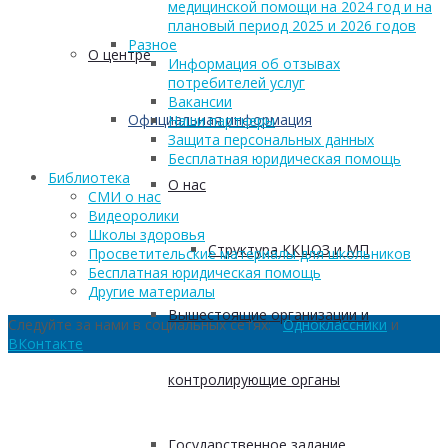
медицинской помощи на 2024 год и на
плановый период 2025 и 2026 годов
Разное
О центре
Информация об отзывах
потребителей услуг
Вакансии
Официальная информация
Наши партнеры
Защита персональных данных
Бесплатная юридическая помощь
Библиотека
О нас
СМИ о нас
Видеоролики
Школы здоровья
Структура ККЦОЗ и МП
Просветительские материалы для школьников
Бесплатная юридическая помощь
Другие материалы
Вышестоящие организации и
Следуйте за нами в социальных сетях:
Одноклассники
и
ВКонтакте
контролирующие органы
Государственное задание