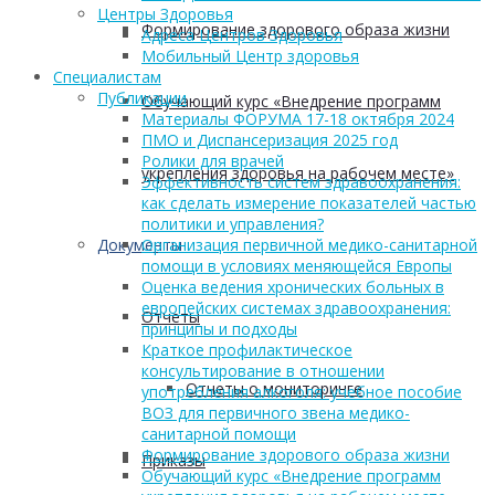
Центры Здоровья
Формирование здорового образа жизни
Адреса Центров Здоровья
Мобильный Центр здоровья
Cпециалистам
Публикации
Обучающий курс «Внедрение программ
Материалы ФОРУМА 17-18 октября 2024
ПМО и Диспансеризация 2025 год
Ролики для врачей
укрепления здоровья на рабочем месте»
Эффективность систем здравоохранения:
как сделать измерение показателей частью
политики и управления?
Документы
Организация первичной медико-санитарной
помощи в условиях меняющейся Европы
Оценка ведения хронических больных в
европейских системах здравоохранения:
Отчеты
принципы и подходы
Краткое профилактическое
консультирование в отношении
Отчеты о мониторинге
употребления алкоголя: учебное пособие
ВОЗ для первичного звена медико-
санитарной помощи
Формирование здорового образа жизни
Приказы
Обучающий курс «Внедрение программ