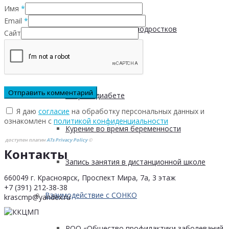
Имя
*
Email
*
Пищевые привычки подростков
Сайт
Вред курения
Мифы о диабете
Я даю
согласие
на обработку персональных данных и
ознакомлен с
политикой конфиденциальности
Курение во время беременности
доступен плагин
ATs Privacy Policy
©
Контакты
Запись занятия в дистанционной школе
660049 г. Красноярск, Проспект Мира, 7а, 3 этаж
+7 (391) 212-38-38
Взаимодействие с СОНКО
krascmp@yandex.ru
РОО «Общество профилактики заболеваний