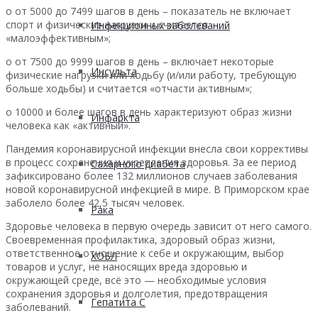
o от 5000 до 7499 шагов в день – показатель не включает
спорт и физические нагрузки и считается
Инфекционных заболеваний
«малоэффективным»;
o от 7500 до 9999 шагов в день – включает некоторые
Инсульта
физические нагрузки или ходьбу (и/или работу, требующую
больше ходьбы) и считается «отчасти активным»;
o 10000 и более шагов в день характеризуют образ жизни
Инфаркта
человека как «активный».
Пандемия коронавирусной инфекции внесла свои коррективы
в процесс сохранения и укрепления здоровья. За ее период
Сахарного диабета
зафиксировано более 132 миллионов случаев заболевания
новой коронавирусной инфекцией в мире. В Приморском крае
заболело более 42,5 тысяч человек.
Рака
Здоровье человека в первую очередь зависит от него самого.
Своевременная профилактика, здоровый образ жизни,
ответственное отношение к себе и окружающим, выбор
ХОБЛ
товаров и услуг, не наносящих вреда здоровью и
окружающей среде, всё это — необходимые условия
сохранения здоровья и долголетия, предотвращения
Гепатита С
заболеваний.