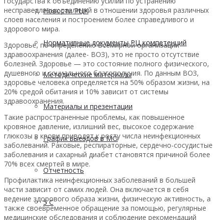
государства к объединению усилий по устранению
несправедливых различий в отношении здоровья различных
Новости РЦК
слоев населения и построением более справедливого и
здорового мира.
Нормативные документы РЦ компетенций
Здоровье, по определению Всемирной организации
здравоохранения (далее- ВОЗ), это не просто отсутствие
болезней. Здоровье — это состояние полного физического,
душевного и социального благополучия. По данным ВОЗ,
Методические материалы
здоровье человека определяется на 50% образом жизни, на
20% средой обитания и 10% зависит от системы
здравоохранения.
Материалы и презентации
Такие распространенные проблемы, как повышенное
кровяное давление, излишний вес, высокое содержание
глюкозы в крови приводят к росту числа неинфекционных
График выездов в МО
заболеваний. Раковые, респираторные, сердечно-сосудистые
заболевания и сахарный диабет становятся причиной более
70% всех смертей в мире.
Отчетность
Профилактика неинфекционных заболеваний в большей
части зависит от самих людей. Она включается в себя
ведение здорового образа жизни, физическую активность, а
5 С
также своевременное обращение за помощью, регулярные
медицинские обследования и соблюдение рекомендаций