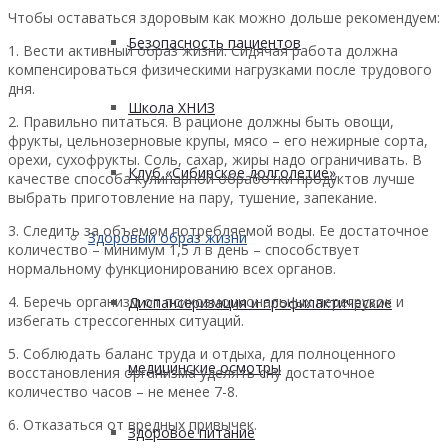
Чтобы оставаться здоровым как можно дольше рекомендуем:
Безопасность пациентов
1. Вести активный образ жизни. Сидячая работа должна
компенсироваться физическими нагрузками после трудового
дня.
Школа ХНИЗ
2. Правильно питаться. В рационе должны быть овощи,
фрукты, цельнозерновые крупы, мясо – его нежирные сорта,
орехи, сухофрукты. Соль, сахар, жиры надо ограничивать. В
Клуб «Сибирское долголетие»
качестве способа кулинарной обработки продуктов лучше
выбрать приготовление на пару, тушение, запекание.
3. Следить за объемом потребляемой воды. Ее достаточное
Здоровый образ жизни
количество – минимум 1,5 л в день – способствует
нормальному функционированию всех органов.
4. Беречь организм от психоэмоциональных перегрузок и
Диспансеризация и профилактические
избегать стрессогенных ситуаций.
5. Соблюдать баланс труда и отдыха, для полноценного
медицинские осмотры
восстановления организма уделять сну достаточное
количество часов – не менее 7-8.
6. Отказаться от вредных привычек.
Здоровое питание