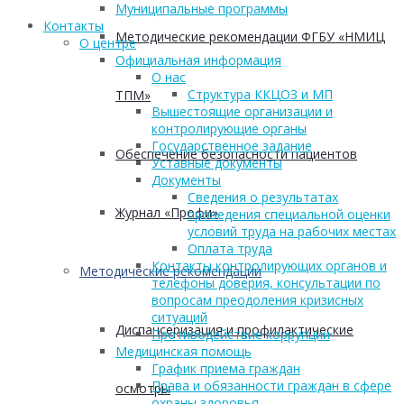
Муниципальные программы
Контакты
Методические рекомендации ФГБУ «НМИЦ
О центре
Официальная информация
О нас
Структура ККЦОЗ и МП
ТПМ»
Вышестоящие организации и
контролирующие органы
Государственное задание
Обеспечение безопасности пациентов
Уставные документы
Документы
Сведения о результатах
Журнал «Профи»
проведения специальной оценки
условий труда на рабочих местах
Оплата труда
Контакты контролирующих органов и
Методические рекомендации
телефоны доверия, консультации по
вопросам преодоления кризисных
ситуаций
Диспансеризация и профилактические
Противодействие коррупции
Медицинская помощь
График приема граждан
Права и обязанности граждан в сфере
осмотры
охраны здоровья