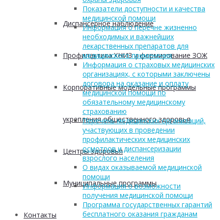
Показатели доступности и качества
медицинской помощи
Диспансерное наблюдение
Информация о перечне жизненно
необходимых и важнейших
лекарственных препаратов для
Профилактика ХНИЗ и формирование ЗОЖ
медицинского применения
Информация о страховых медицинских
организациях, с которыми заключены
договора на оказание и оплату
Корпоративные модельные программы
медицинской помощи по
обязательному медицинскому
страхованию
укрепления общественного здоровья
Перечень медицинских организаций,
участвующих в проведении
профилактических медицинских
осмотров и диспансеризации
Центры здоровья
взрослого населения
О видах оказываемой медицинской
помощи
Муниципальные программы
Информация о возможности
получения медицинской помощи
Программа государственных гарантий
бесплатного оказания гражданам
Контакты