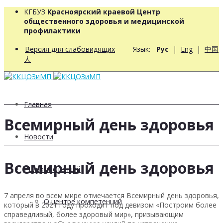
КГБУЗ
Красноярский краевой Центр
общественного здоровья и медицинской
профилактики
Версия для слабовидящих
Язык:
Рус
|
Eng
|
中国
人
Главная
Всемирный день здоровья
Новости
Всемирный день здоровья
РЦ компетенций
7 апреля во всем мире отмечается Всемирный день здоровья,
О центре компетенций
который в 2021 году проходит под девизом «Построим более
справедливый, более здоровый мир», призывающим