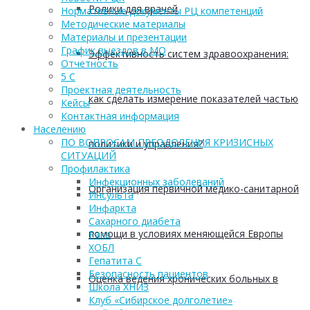
Ролики для врачей
Нормативные документы РЦ компетенций
Методические материалы
Материалы и презентации
График выездов в МО
Эффективность систем здравоохранения:
Отчетность
5 С
Проектная деятельность
как сделать измерение показателей частью
Кейсы
Контактная информация
Населению
ПО ВОПРОСАМ ПРЕОДОЛЕНИЯ КРИЗИСНЫХ
политики и управления?
СИТУАЦИЙ
Профилактика
Инфекционных заболеваний
Организация первичной медико-санитарной
Инсульта
Инфаркта
Сахарного диабета
помощи в условиях меняющейся Европы
Рака
ХОБЛ
Гепатита С
Безопасность пациентов
Оценка ведения хронических больных в
Школа ХНИЗ
Клуб «Сибирское долголетие»