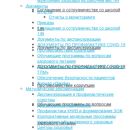
укрепления здоровья на рабочем месте»
Документы
Соглашение о сотрудничестве со школой
Отчеты
Отчеты о мониторинге
Приказы
Соглашение о сотрудничестве со школой
149
149
Документы по диспансеризации
ДОКУМЕНТЫ ПО ПРОФИЛАКТИКЕ COVID-19
Документы по диспансеризации
Противодействие коррупции
Обучающие программы по вопросам
здорового питания
ДОКУМЕНТЫ ПО ПРОФИЛАКТИКЕ COVID-19
Методические рекомендации ФГБУ «НМИЦ
ТПМ»
Обеспечение безопасности пациентов
Журнал «Профи»
Противодействие коррупции
Методические рекомендации
Диспансеризация и профилактические
осмотры
Обучающие программы по вопросам
Диспансерное наблюдение
Профилактика ХНИЗ и формирование ЗОЖ
Корпоративные модельные программы
укрепления общественного здоровья
здорового питания
Центры здоровья