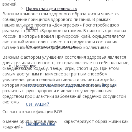
врачей.
Проектная деятельность
Важным компонентом здорового образа жизни является
соблюдение принципов здорового питания. В рамках
национального проекта «Демография» Роспотребнадзор
Кейсы
реализует проект «Здоровое питание». В пилотных регионах
России, в которые вошел Приморский край, осуществляется
системный мониторинг качества продуктов и состояния
Контактная информация
питания школьников в организованных коллективах.
Важным фактором улучшения состояния здоровья является
двигательная активность, которая включает в себя плавание,
Населению
скандинавскую ходьбу, танцы, игры, спорт и др. При этом
самым доступным и наименее затратным способом
увеличения двигательной активности является ходьба,
которая практически не имеет противопоказаний среди
ПО ВОПРОСАМ ПРЕОДОЛЕНИЯ КРИЗИСНЫХ
различных групп здоровья и является универсальным
средством профилактики заболеваний сердечно-сосудистой
системы.
СИТУАЦИЙ
Согласно классификации ВОЗ:
o менее 5000 шагов в день — характеризуют образ жизни как
Профилактика
«сидячий»;