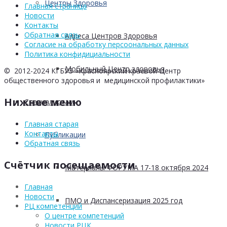
Центры Здоровья
Главная страница
Новости
Контакты
Обратная связь
Адреса Центров Здоровья
Согласие на обработку персоональных данных
Политика конфидициальности
Мобильный Центр здоровья
© 2012-2024 КГБУЗ «Красноярский краевой Центр
общественного здоровья и медицинской профилактики»
Нижнее меню
Cпециалистам
Главная старая
Контакты
Публикации
Обратная связь
Счётчик посещаемости
Материалы ФОРУМА 17-18 октября 2024
Главная
Новости
ПМО и Диспансеризация 2025 год
РЦ компетенций
О центре компетенций
Новости РЦК