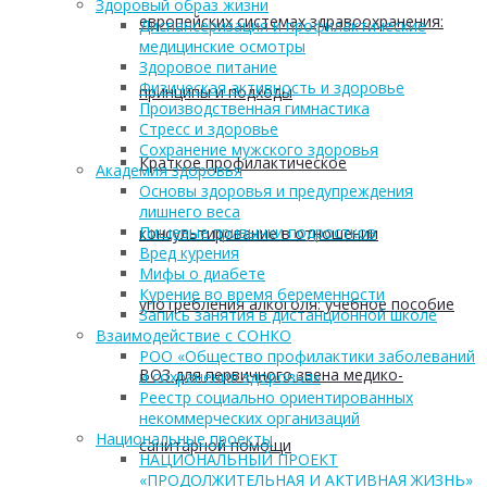
Здоровый образ жизни
европейских системах здравоохранения:
Диспансеризация и профилактические
медицинские осмотры
Здоровое питание
Физическая активность и здоровье
принципы и подходы
Производственная гимнастика
Стресс и здоровье
Сохранение мужского здоровья
Краткое профилактическое
Академия здоровья
Основы здоровья и предупреждения
лишнего веса
Пищевые привычки подростков
консультирование в отношении
Вред курения
Мифы о диабете
Курение во время беременности
употребления алкоголя: учебное пособие
Запись занятия в дистанционной школе
Взаимодействие с СОНКО
РОО «Общество профилактики заболеваний
ВОЗ для первичного звена медико-
и сохранения здоровья»
Реестр социально ориентированных
некоммерческих организаций
Национальные проекты
санитарной помощи
НАЦИОНАЛЬНЫЙ ПРОЕКТ
«ПРОДОЛЖИТЕЛЬНАЯ И АКТИВНАЯ ЖИЗНЬ»