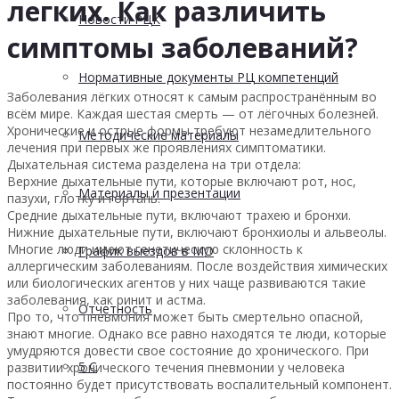
легких. Как различить
Новости РЦК
симптомы заболеваний?
Нормативные документы РЦ компетенций
Заболевания лёгких относят к самым распространённым во
всём мире. Каждая шестая смерть — от лёгочных болезней.
Хронические и острые формы требуют незамедлительного
Методические материалы
лечения при первых же проявлениях симптоматики.
Дыхательная система разделена на три отдела:
Верхние дыхательные пути, которые включают рот, нос,
Материалы и презентации
пазухи, глотку и гортань.
Средние дыхательные пути, включают трахею и бронхи.
Нижние дыхательные пути, включают бронхиолы и альвеолы.
Многие люди имеют генетическую склонность к
График выездов в МО
аллергическим заболеваниям. После воздействия химических
или биологических агентов у них чаще развиваются такие
заболевания, как ринит и астма.
Отчетность
Про то, что пневмония может быть смертельно опасной,
знают многие. Однако все равно находятся те люди, которые
умудряются довести свое состояние до хронического. При
5 С
развитии хронического течения пневмонии у человека
постоянно будет присутствовать воспалительный компонент.