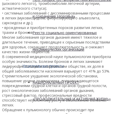
(шокового легкого), тромбоэмболии легочной артерии,
астматического статуса);
• системных заболеваний с диссеминированными процессами
и сохранения здоровья»
в легких (муковисцидоза, фиброзирующнго альвеолита,
саркоидоза и др.);
• врожденных и приобретенных пороков развития легких,
трахеи и бронхов.
Реестр социально ориентированных
Многие заболевания органов дыхания имеют тяжелое и
длительное течение, приводящее к серьезным последствиям
для здоровья, сокращают продолжительность и снижают
некоммерческих организаций
качество жизни пациентов.
В современной медицинской науке пульмонология приобрела
особую значимость. Болезни бронхов и легких занимают
Национальные проекты
лидирующие позиции в современном обществе, их доля в
общей заболеваемости населения варьирует от 41% до 53%.
Стремительное ухудшение экологической обстановки,
повышение уровня травматизма, сопровождающегося
НАЦИОНАЛЬНЫЙ ПРОЕКТ
повреждениями грудной клетки и органов грудной полости,
рост онкологических заболеваний органов дыхания,
стрессовый фактор, профессиональные вредности
«ПРОДОЛЖИТЕЛЬНАЯ И АКТИВНАЯ ЖИЗНЬ»
способствуют неуклонному росту и омоложению болезней
легких.
Обращение к пульмонологу обычно происходит при