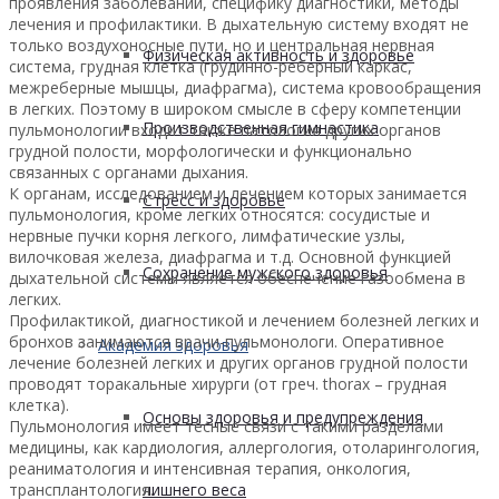
проявления заболеваний, специфику диагностики, методы
лечения и профилактики. В дыхательную систему входят не
только воздухоносные пути, но и центральная нервная
Физическая активность и здоровье
система, грудная клетка (грудинно-реберный каркас,
межреберные мышцы, диафрагма), система кровообращения
в легких. Поэтому в широком смысле в сферу компетенции
Производственная гимнастика
пульмонологии входит также патология других органов
грудной полости, морфологически и функционально
связанных с органами дыхания.
К органам, исследованием и лечением которых занимается
Стресс и здоровье
пульмонология, кроме легких относятся: сосудистые и
нервные пучки корня легкого, лимфатические узлы,
вилочковая железа, диафрагма и т.д. Основной функцией
Сохранение мужского здоровья
дыхательной системы является обеспечение газообмена в
легких.
Профилактикой, диагностикой и лечением болезней легких и
бронхов занимаются врачи-пульмонологи. Оперативное
Академия здоровья
лечение болезней легких и других органов грудной полости
проводят торакальные хирурги (от греч. thorax – грудная
клетка).
Основы здоровья и предупреждения
Пульмонология имеет тесные связи с такими разделами
медицины, как кардиология, аллергология, отоларингология,
реаниматология и интенсивная терапия, онкология,
трансплантология.
лишнего веса