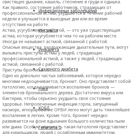
свистящее дыхание, кашель, стеснение в груди и одышка.
Как правило, состояние работников, страдающих от
Инфекционных заболеваний
профессиональной астмы, ухудшается в течение рабочей
недели и улучшается в выходные дни или во время
отсутствия на работе.
Астма, усугубляемая работой, — это уже существующая
Инсульта
астма, которая усугубляется чем-то на рабочем месте.
Иногда ее называют астмой, связанной с работой.
Опасные вещества, раздражающие дыхательные пути, могут
Инфаркта
вызывать приступы астмы у людей, страдающих
профессиональной астмой, а также у людей, страдающих
астмой, связанной с работой.
Сахарного диабета
Приступы бронхита
Одно из довольно частых заболеваний, которое нередко
многими недооценивается, бронхит. Оно представляет собой
патологию, когда развивается воспаление бронхов —
Рака
элементов бронхиального дерева. Достаточно вируса или
бактерии, чтобы серьезно ухудшить свое состояние
здоровье. Непролеченные инфекции горла, запущенный
ХОБЛ
насморк, игнорирование ОРВИ легко могут дать тяжелейшее
воспаление в легких. Кроме того, бронхит нередко
развивается на фоне вдыхания большого количества пыли
или дыма. Особую опасность такая патология представляет
Гепатита С
для курильщиков, людей с ослабленным иммунитетом,