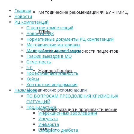
Главная
Методические рекомендации ФГБУ «НМИЦ
Новости
РЦ компетенций
О центре компетенций
ТПМ»
Новости РЦК
Нормативные документы РЦ компетенций
Методические материалы
Материалы и презентации
Обеспечение безопасности пациентов
График выездов в МО
Отчетность
5 С
Журнал «Профи»
Проектная деятельность
Кейсы
Контактная информация
Методические рекомендации
Населению
ПО ВОПРОСАМ ПРЕОДОЛЕНИЯ КРИЗИСНЫХ
СИТУАЦИЙ
Профилактика
Диспансеризация и профилактические
Инфекционных заболеваний
Инсульта
Инфаркта
осмотры
Сахарного диабета