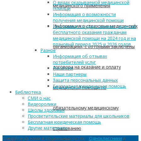
О видах оказываемой медицинской
медицинского применения
помощи
Информация о возможности
получения медицинской помощи
Информация о страховых медицинских
Программа государственных гарантий
бесплатного оказания гражданам
медицинской помощи на 2024 год и на
плановый период 2025 и 2026 годов
организациях, с которыми заключены
Разное
Информация об отзывах
потребителей услуг
договора на оказание и оплату
Вакансии
Наши партнеры
Защита персональных данных
Бесплатная юридическая помощь
медицинской помощи по
Библиотека
СМИ о нас
Видеоролики
обязательному медицинскому
Школы здоровья
Просветительские материалы для школьников
Бесплатная юридическая помощь
Другие материалы
страхованию
Следуйте за нами в социальных сетях:
Одноклассники
и