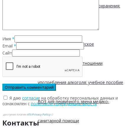
европейских системах здравоохранения:
принципы и подходы
Имя
*
Краткое профилактическое
Email
*
Сайт
консультирование в отношении
употребления алкоголя: учебное пособие
Я даю
согласие
на обработку персональных данных и
ВОЗ для первичного звена медико-
ознакомлен с
политикой конфиденциальности
доступен плагин
ATs Privacy Policy
©
Контакты
санитарной помощи