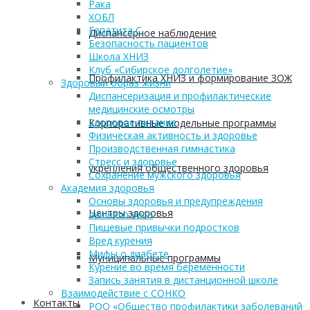
Рака
ХОБЛ
Гепатита С
Диспансерное наблюдение
Безопасность пациентов
Школа ХНИЗ
Клуб «Сибирское долголетие»
Профилактика ХНИЗ и формирование ЗОЖ
Здоровый образ жизни
Диспансеризация и профилактические
медицинские осмотры
Здоровое питание
Корпоративные модельные программы
Физическая активность и здоровье
Производственная гимнастика
Стресс и здоровье
укрепления общественного здоровья
Сохранение мужского здоровья
Академия здоровья
Основы здоровья и предупреждения
Центры здоровья
лишнего веса
Пищевые привычки подростков
Вред курения
Мифы о диабете
Муниципальные программы
Курение во время беременности
Запись занятия в дистанционной школе
Взаимодействие с СОНКО
Контакты
РОО «Общество профилактики заболеваний