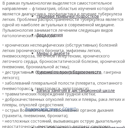
В рамках пульмонологии выделяется самостоятельное
направление – фтизиатрия, областью изучения которой
является диагностика, профилактика и лечение туберкулеза
Пищевые привычки подростков
легких. Проблема распространенности туберкулеза является
одной из наиболее актуальных в современной медицине.
Пульмонология занимается лечением следующих видов
Вред курения
патологических процессов:
• хронических неспецифических (обструктивных) болезней
легких (хронического бронхита, эмфиземы легких,
Мифы о диабете
пневмосклероза, легочной гипертензии, хронического
легочного сердца, бронхоэктатической болезни, хронической
пневмонии, бронхиальной астмы);
Курение во время беременности
• деструктивных болезней легких (абсцесс легкого, гангрена
легкого);
• заболеваний плевральной полости (плеврита, спонтанного
пневмоторакса, гемоторакса, хилоторакса);
Запись занятия в дистанционной школе
• травматических повреждений грудной клетки;
• доброкачественных опухолей легких и плевры, рака легких и
плевры, опухолей средостения;
Взаимодействие с СОНКО
• острых воспалительных заболеваний органов дыхания
(трахеита, пневмонии, бронхита);
• неотложных состояний, вызывающих острую дыхательную
недостаточность (респираторного дистресс-синдрома
РОО «Общество профилактики заболеваний