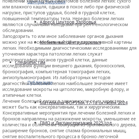
появлении характерных симптомов болезней легких: сухого
Центры Здоровья
или влажного кашля, одышки в покое либо при физической
нагрузке, приступов удушья, болей в грудной клетке,
повышенной температуры тела. Нередко болезни легких
Адреса Центров Здоровья
являются случайными находками при рентгенологическом
обследовании.
Заподозрить то или иное заболевание органов дыхания
можно уже на основании жалоб и аускультативной картины
Мобильный Центр здоровья
легких. Необходимыми диагностическими исследованиями для
уточнения характера патологии легких служат
рентгенография органов грудной клетки, данные
Cпециалистам
исследования функции внешнего дыхания, бронхоскопия,
бронхография, компьютерная томография легких,
ангиопульмонография. Из лабораторных методов
Публикации
диагностики болезней легких наибольшее значение имеет
исследование мокроты на цитологию, микробную флору, и
атипичные клетки.
Лечение болезней легких в зависимости от их характера
Материалы ФОРУМА 17-18 октября 2024
может быть как консервативным, так и хирургическим.
Консервативные мероприятия при лечении болезней легких и
бронхов направлены на разжижение мокроты, уменьшение ее
ПМО и Диспансеризация 2025 год
количества и облегчение эвакуации из бронхиального дерева,
расширение бронхов, снятие спазма бронхиальных мышц,
снятие воспалительного процесса в бронхо-легочной