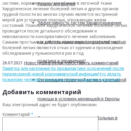
системе, нормализацию газообмена в легочной ткани.
Ролики для врачей
Хирургическое лечение болезней легких и других органов
грудной полости во многих случаях является экстренной
мерой для устранения опасных, угрожающих жизни
Эффективность систем здравоохранения:
состояний. Плановое хирургическое лечение болезней легких
проводится после детального обследования и
невозможности консервативного лечение заболевания.
как сделать измерение показателей частью
Самыми простыми и действенными мерами профилактики
болезней легких являются отказ от курения и прохождение
обследования у пульмонолога раз в год.
политики и управления?
26.07.2021
Новости
Шеф-редактор
Оставить комментарий
Памятка для населения по профилактике осложнений после
перенесенной новой коронавирусной инфекции
Что делать
пожилому человеку при возрастном ухудшении здоровья?
Организация первичной медико-санитарной
Добавить комментарий
помощи в условиях меняющейся Европы
Ваш электронный адрес не будет опубликован.
Комментарий
*
Оценка ведения хронических больных в