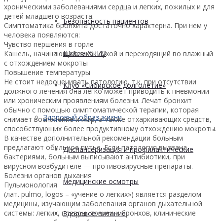
хроническими заболеваниями сердца и легких, пожилых и для
детей младшего возраста.
Безопасность пациентов
Симптоматика бронхита достаточно характерна. При нем у
человека появляются:
Чувство першения в горле
Школа ХНИЗ
Кашель, начинающийся как сухой и переходящий во влажный
с отхождением мокроты
Повышение температуры
Не стоит недооценивать патологию, т.к. при отсутствии
Клуб «Сибирское долголетие»
должного лечения она легко может приводить к пневмонии
или хроническим проявлениям болезни. Лечат бронхит
обычно с помощью симптоматической терапии, которая
Здоровый образ жизни
снимает воспаление и жар, а также отхаркивающих средств,
способствующих более продуктивному отхождению мокроты.
В качестве дополнительной рекомендации больным
предлагают обильное питье. Если патология вызвана
Диспансеризация и профилактические
бактериями, больным выписывают антибиотики, при
вирусном возбудителе — противовирусные препараты.
Болезни органов дыхания
медицинские осмотры
Пульмонология
(лат. pulmo, logos – «учение о легких») является разделом
медицины, изучающим заболевания органов дыхательной
системы: легких, плевры, трахеи и бронхов, клинические
Здоровое питание