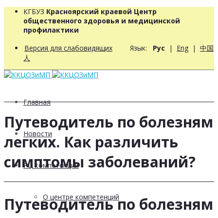
КГБУЗ
Красноярский краевой Центр
общественного здоровья и медицинской
профилактики
Версия для слабовидящих
Язык:
Рус
|
Eng
|
中国
人
Главная
Путеводитель по болезням
Новости
легких. Как различить
симптомы заболеваний?
РЦ компетенций
О центре компетенций
Путеводитель по болезням