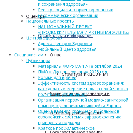
и сохранения здоровья»
Реестр социально ориентированных
некоммерческих организаций
О центре
Национальные проекты
НАЦИОНАЛЬНЫЙ ПРОЕКТ
«ПРОДОЛЖИТЕЛЬНАЯ И АКТИВНАЯ ЖИЗНЬ»
Официальная информация
Центры Здоровья
Адреса Центров Здоровья
Мобильный Центр здоровья
О нас
Cпециалистам
Публикации
Материалы ФОРУМА 17-18 октября 2024
ПМО и Диспансеризация 2025 год
Структура ККЦОЗ и МП
Ролики для врачей
Эффективность систем здравоохранения:
как сделать измерение показателей частью
Вышестоящие организации и
политики и управления?
Организация первичной медико-санитарной
помощи в условиях меняющейся Европы
Оценка ведения хронических больных в
контролирующие органы
европейских системах здравоохранения:
принципы и подходы
Краткое профилактическое
Государственное задание