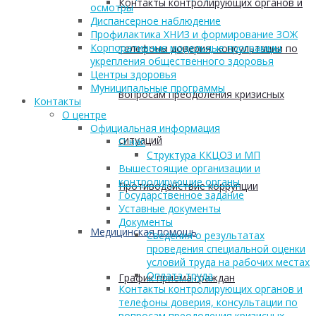
Контакты контролирующих органов и
осмотры
Диспансерное наблюдение
Профилактика ХНИЗ и формирование ЗОЖ
Корпоративные модельные программы
телефоны доверия, консультации по
укрепления общественного здоровья
Центры здоровья
Муниципальные программы
вопросам преодоления кризисных
Контакты
О центре
Официальная информация
ситуаций
О нас
Структура ККЦОЗ и МП
Вышестоящие организации и
контролирующие органы
Противодействие коррупции
Государственное задание
Уставные документы
Документы
Медицинская помощь
Сведения о результатах
проведения специальной оценки
условий труда на рабочих местах
Оплата труда
График приема граждан
Контакты контролирующих органов и
телефоны доверия, консультации по
вопросам преодоления кризисных