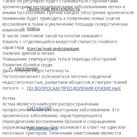
Также он регулярно будет сталкиваться с бронхитами,
хроническими неспецифическими заболеваниями легких и
Проектная деятельность
иными патологиями. Причем каждое обострение хронической
пневмонии будет приводить к появлению новых очагов
воспаления в ткани и увеличению площади склеротических
Кейсы
изменений.
В числе симптомов такой патологии называют:
Кашель с отделяющейся мокротой слизисто-гнойного
характера
Контактная информация
Наличие хрипов в легких
Повышение температуры тела в периоды обострений
Развитие болей в груди
Населению
Дыхательную недостаточность
Патология может осложниться легочно-сердечной
недостаточностью, развитием абсцессов и гангрен тканей
легкого.
ПО ВОПРОСАМ ПРЕОДОЛЕНИЯ КРИЗИСНЫХ
Астма
Астма является наиболее распространенным
СИТУАЦИЙ
профессиональным респираторным заболеванием. Это
хроническое заболевание, характеризующееся
периодическим воспалением бронхов и сокращением
окружающих их мышц. Оно возникает в ответ на один или
Профилактика
несколько триггеров. Типичными симптомами являются