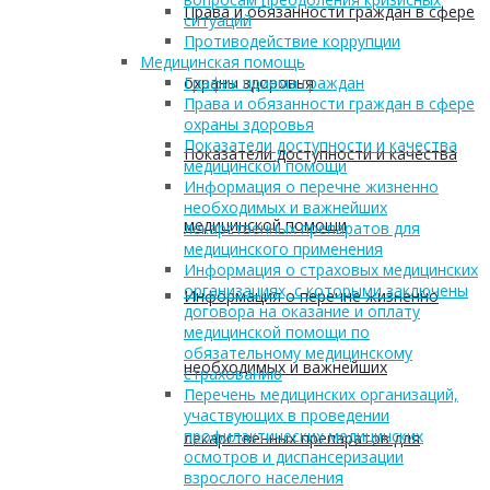
Права и обязанности граждан в сфере
ситуаций
Противодействие коррупции
Медицинская помощь
охраны здоровья
График приема граждан
Права и обязанности граждан в сфере
охраны здоровья
Показатели доступности и качества
Показатели доступности и качества
медицинской помощи
Информация о перечне жизненно
необходимых и важнейших
медицинской помощи
лекарственных препаратов для
медицинского применения
Информация о страховых медицинских
организациях, с которыми заключены
Информация о перечне жизненно
договора на оказание и оплату
медицинской помощи по
обязательному медицинскому
необходимых и важнейших
страхованию
Перечень медицинских организаций,
участвующих в проведении
профилактических медицинских
лекарственных препаратов для
осмотров и диспансеризации
взрослого населения