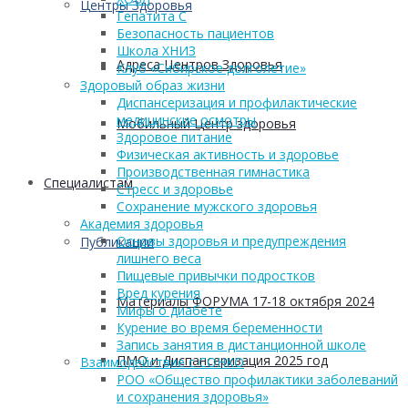
Центры Здоровья
Гепатита С
Безопасность пациентов
Школа ХНИЗ
Адреса Центров Здоровья
Клуб «Сибирское долголетие»
Здоровый образ жизни
Диспансеризация и профилактические
медицинские осмотры
Мобильный Центр здоровья
Здоровое питание
Физическая активность и здоровье
Производственная гимнастика
Cпециалистам
Стресс и здоровье
Сохранение мужского здоровья
Академия здоровья
Основы здоровья и предупреждения
Публикации
лишнего веса
Пищевые привычки подростков
Вред курения
Материалы ФОРУМА 17-18 октября 2024
Мифы о диабете
Курение во время беременности
Запись занятия в дистанционной школе
ПМО и Диспансеризация 2025 год
Взаимодействие с СОНКО
РОО «Общество профилактики заболеваний
и сохранения здоровья»