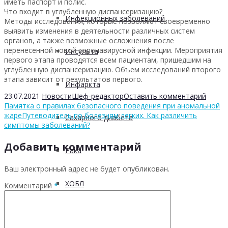
иметь паспорт и полис.
Что входит в углубленную диспансеризацию?
Инфекционных заболеваний
Методы исследования, которые позволяют своевременно
выявить изменения в деятельности различных систем
органов, а также возможные осложнения после
перенесенной новой коронавирусной инфекции. Мероприятия
Инсульта
первого этапа проводятся всем пациентам, пришедшим на
углубленную диспансеризацию. Объем исследований второго
этапа зависит от результатов первого.
Инфаркта
23.07.2021
Новости
Шеф-редактор
Оставить комментарий
Памятка о правилах безопасного поведения при аномальной
жаре
Путеводитель по болезням легких. Как различить
Сахарного диабета
симптомы заболеваний?
Добавить комментарий
Рака
Ваш электронный адрес не будет опубликован.
ХОБЛ
Комментарий
*
Гепатита С