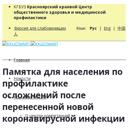
КГБУЗ
Красноярский краевой Центр
общественного здоровья и медицинской
профилактики
Версия для слабовидящих
Язык:
Рус
|
Eng
|
中国
人
Главная
Памятка для населения по
Новости
профилактике
осложнений после
РЦ компетенций
перенесенной новой
коронавирусной инфекции
О центре компетенций