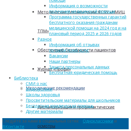
помощи
Информация о возможности
получения медицинской помощи
Методические рекомендации ФГБУ «НМИЦ
Программа государственных гарантий
бесплатного оказания гражданам
медицинской помощи на 2024 год и на
ТПМ»
плановый период 2025 и 2026 годов
Разное
Информация об отзывах
Обеспечение безопасности пациентов
потребителей услуг
Вакансии
Наши партнеры
Защита персональных данных
Журнал «Профи»
Бесплатная юридическая помощь
Библиотека
СМИ о нас
Методические рекомендации
Видеоролики
Школы здоровья
Просветительские материалы для школьников
Бесплатная юридическая помощь
Диспансеризация и профилактические
Другие материалы
Следуйте за нами в социальных сетях:
Одноклассники
и
осмотры
ВКонтакте