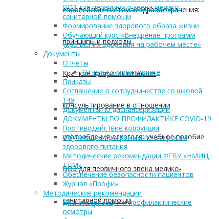
ВОЗ для первичного звена медико-
европейских системах здравоохранения:
санитарной помощи
Формирование здорового образа жизни
Обучающий курс «Внедрение программ
принципы и подходы
укрепления здоровья на рабочем месте»
Документы
Отчеты
Отчеты о мониторинге
Краткое профилактическое
Приказы
Соглашение о сотрудничестве со школой
149
консультирование в отношении
Документы по диспансеризации
ДОКУМЕНТЫ ПО ПРОФИЛАКТИКЕ COVID-19
Противодействие коррупции
употребления алкоголя: учебное пособие
Обучающие программы по вопросам
здорового питания
Методические рекомендации ФГБУ «НМИЦ
ТПМ»
ВОЗ для первичного звена медико-
Обеспечение безопасности пациентов
Журнал «Профи»
Методические рекомендации
санитарной помощи
Диспансеризация и профилактические
осмотры