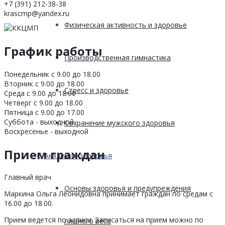
+7 (391) 212-38-38
krascmp@yandex.ru
Физическая активность и здоровье
График работы
Производственная гимнастика
Понедельник с 9.00 до 18.00
Вторник с 9.00 до 18.00
Стресс и здоровье
Среда с 9.00 до 18.00
Четверг с 9.00 до 18.00
Пятница с 9.00 до 17.00
Суббота - выходной
Сохранение мужского здоровья
Воскресенье - выходной
Прием граждан
Академия здоровья
Главный врач
Основы здоровья и предупреждения
Маркина Ольга Леонидовна принимает граждан по средам с
16.00 до 18.00.
Прием ведется по записи. Записаться на прием можно по
лишнего веса