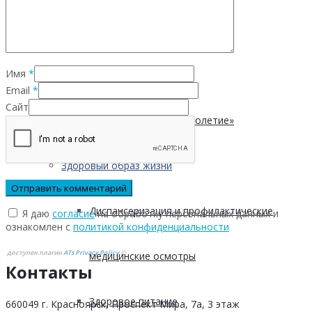
Безопасность пациентов
Имя
*
Школа ХНИЗ
Email
*
Сайт
Клуб «Сибирское долголетие»
Здоровый образ жизни
Диспансеризация и профилактические
Я даю
согласие
на обработку персональных данных и
ознакомлен с
политикой конфиденциальности
доступен плагин
ATs Privacy Policy
©
медицинские осмотры
Контакты
Здоровое питание
660049 г. Красноярск, Проспект Мира, 7а, 3 этаж