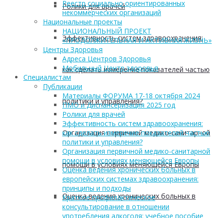
Реестр социально ориентированных
Ролики для врачей
некоммерческих организаций
Национальные проекты
НАЦИОНАЛЬНЫЙ ПРОЕКТ
Эффективность систем здравоохранения:
«ПРОДОЛЖИТЕЛЬНАЯ И АКТИВНАЯ ЖИЗНЬ»
Центры Здоровья
Адреса Центров Здоровья
Мобильный Центр здоровья
как сделать измерение показателей частью
Cпециалистам
Публикации
Материалы ФОРУМА 17-18 октября 2024
политики и управления?
ПМО и Диспансеризация 2025 год
Ролики для врачей
Эффективность систем здравоохранения:
Организация первичной медико-санитарной
как сделать измерение показателей частью
политики и управления?
Организация первичной медико-санитарной
помощи в условиях меняющейся Европы
помощи в условиях меняющейся Европы
Оценка ведения хронических больных в
европейских системах здравоохранения:
принципы и подходы
Оценка ведения хронических больных в
Краткое профилактическое
консультирование в отношении
употребления алкоголя: учебное пособие