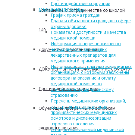
Противодействие коррупции
Медицинская помощь
Соглашение о сотрудничестве со школой
График приема граждан
Права и обязанности граждан в сфере
охраны здоровья
149
Показатели доступности и качества
медицинской помощи
Информация о перечне жизненно
Документы по диспансеризации
необходимых и важнейших
лекарственных препаратов для
медицинского применения
Информация о страховых медицинских
ДОКУМЕНТЫ ПО ПРОФИЛАКТИКЕ COVID-19
организациях, с которыми заключены
договора на оказание и оплату
медицинской помощи по
Противодействие коррупции
обязательному медицинскому
страхованию
Перечень медицинских организаций,
участвующих в проведении
Обучающие программы по вопросам
профилактических медицинских
осмотров и диспансеризации
взрослого населения
здорового питания
О видах оказываемой медицинской