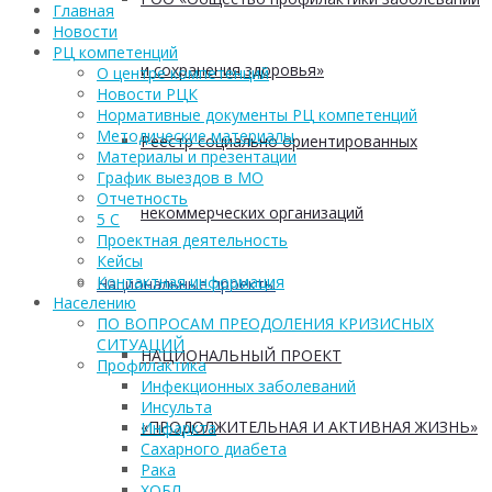
Главная
Новости
РЦ компетенций
и сохранения здоровья»
О центре компетенций
Новости РЦК
Нормативные документы РЦ компетенций
Методические материалы
Реестр социально ориентированных
Материалы и презентации
График выездов в МО
Отчетность
некоммерческих организаций
5 С
Проектная деятельность
Кейсы
Контактная информация
Национальные проекты
Населению
ПО ВОПРОСАМ ПРЕОДОЛЕНИЯ КРИЗИСНЫХ
СИТУАЦИЙ
НАЦИОНАЛЬНЫЙ ПРОЕКТ
Профилактика
Инфекционных заболеваний
Инсульта
«ПРОДОЛЖИТЕЛЬНАЯ И АКТИВНАЯ ЖИЗНЬ»
Инфаркта
Сахарного диабета
Рака
ХОБЛ