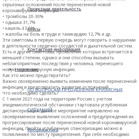
серьезных осложнений после перенесенной новой
Проектная деятельность
коронавирусной инфекции*:
• тромбозы 20-30%
• одышка 31,7%
• кашель 13,5%
Кейсы
• жалобы на боль в груди и тахикардию 12,7% и др.
Эти симптомы в первую очередь могут говорить о нарушении
в деятельности сердечно-сосудистой и дыхательной систем.
Контактная информация
Есть и другие симптомы, проявление которых встречается в
меньшей степени, однако и они способны вызывать
неблагоприятные последствия у человека, перенесшего
новую коронавирусную инфекцию.
Населению
Как это можно предотвратить?
Важно своевременно выявить изменения после перенесенной
инфекции и предотвратить развитие осложнений.
ПО ВОПРОСАМ ПРЕОДОЛЕНИЯ КРИЗИСНЫХ
Что необходимо сделать?
С 1 июля 2021 года на территории России с учетом
эпидемиологической обстановки стартовала углубленная
СИТУАЦИЙ
диспансеризация. Данное мероприятие направлено на
своевременное выявление осложнений и предупреждения их
прогрессирование после перенесенной новой коронавирусной
инфекции. Пройти углубленную спансеризацию можно в
Профилактика
поликлинике по месту прикрепления. При себе необходимо