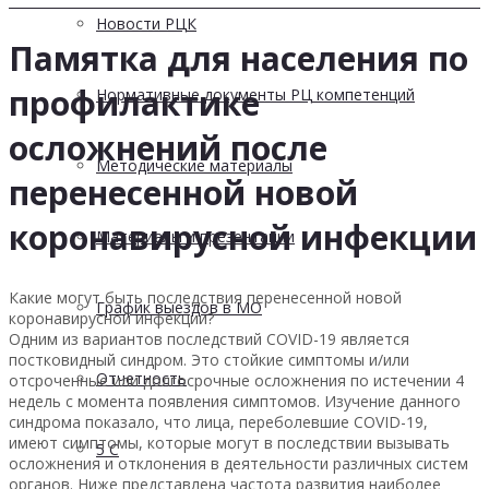
Новости РЦК
Памятка для населения по
профилактике
Нормативные документы РЦ компетенций
осложнений после
Методические материалы
перенесенной новой
коронавирусной инфекции
Материалы и презентации
Какие могут быть последствия перенесенной новой
График выездов в МО
коронавирусной инфекции?
Одним из вариантов последствий COVID-19 является
постковидный синдром. Это стойкие симптомы и/или
Отчетность
отсроченные или долгосрочные осложнения по истечении 4
недель с момента появления симптомов. Изучение данного
синдрома показало, что лица, переболевшие COVID-19,
имеют симптомы, которые могут в последствии вызывать
5 С
осложнения и отклонения в деятельности различных систем
органов. Ниже представлена частота развития наиболее