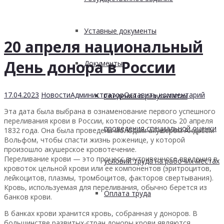
Уставные документы
20 апреля национальный
День донора в России
Документы
17.04.2023
Новости
Администратор
Оставить комментарий
Сведения о результатах
Эта дата была выбрана в ознаменование первого успешного
переливания крови в России, которое состоялось 20 апреля
проведения специальной оценки
1832 года. Она была проведена молодым акушером Андреем
Вольфом, чтобы спасти жизнь роженице, у которой
произошло акушерское кровотечение.
Переливание крови — это процесс внутривенного введения в
условий труда на рабочих местах
кровоток цельной крови или ее компонентов (эритроцитов,
лейкоцитов, плазмы, тромбоцитов, факторов свертывания).
Кровь, используемая для переливания, обычно берется из
Оплата труда
банков крови.
В банках крови хранится кровь, собранная у доноров. В
большинстве развитых стран доноры крови являются