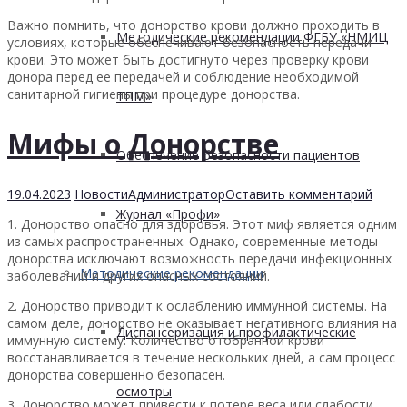
Важно помнить, что донорство крови должно проходить в
Методические рекомендации ФГБУ «НМИЦ
условиях, которые обеспечивают безопасность передачи
крови. Это может быть достигнуто через проверку крови
донора перед ее передачей и соблюдение необходимой
санитарной гигиены при процедуре донорства.
ТПМ»
Мифы о Донорстве
Обеспечение безопасности пациентов
19.04.2023
Новости
Администратор
Оставить комментарий
Журнал «Профи»
1. Донорство опасно для здоровья. Этот миф является одним
из самых распространенных. Однако, современные методы
донорства исключают возможность передачи инфекционных
Методические рекомендации
заболеваний и других опасных состояний.
2. Донорство приводит к ослаблению иммунной системы. На
самом деле, донорство не оказывает негативного влияния на
Диспансеризация и профилактические
иммунную систему. Количество отобранной крови
восстанавливается в течение нескольких дней, а сам процесс
донорства совершенно безопасен.
осмотры
3. Донорство может привести к потере веса или слабости.