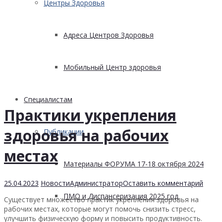
Центры Здоровья
Адреса Центров Здоровья
Мобильный Центр здоровья
Cпециалистам
Практики укрепления
здоровья на рабочих
Публикации
местах
Материалы ФОРУМА 17-18 октября 2024
25.04.2023
Новости
Администратор
Оставить комментарий
ПМО и Диспансеризация 2025 год
Существует множество практик укрепления здоровья на
рабочих местах, которые могут помочь снизить стресс,
улучшить физическую форму и повысить продуктивность.