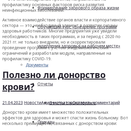
профилактику основных факторов риска развития
Формирование здорового образа жизни
неинфекционных заболеваний.
Активное взаимодействие органов власти и корпоративного
сектора — это необходимый элемент в развитии охраны
Обучающий курс «Внедрение программ
здоровья работников. Многие предприятия уже увидели
необходимость в таких программах, и за период с 2020 по
2021 гг. не только внедрили, но и скорректировали
укрепления здоровья на рабочем месте»
проведение программ с учетом эпидемиологических
ограничений и разработали модули, направленные на
профилактику COVID-19.
Документы
Полезно ли донорство
крови?
Отчеты
21.04.2023
Новости
Администратор
Оставить комментарий
Отчеты о мониторинге
Донорство крови имеет множество положительных
эффектов для здоровья и может спасти жизнь больному. Вот
Приказы
несколько преимуществ, связанных с донорством крови: