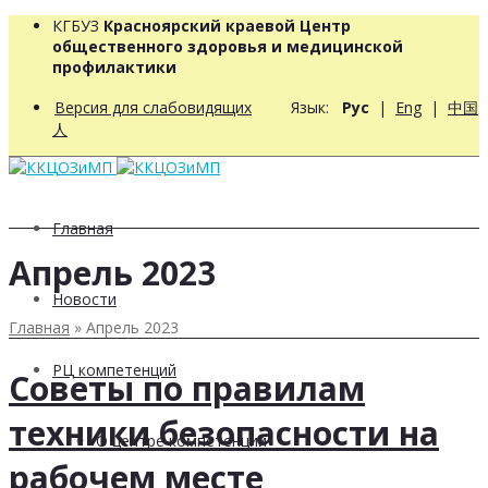
КГБУЗ
Красноярский краевой Центр
общественного здоровья и медицинской
профилактики
Версия для слабовидящих
Язык:
Рус
|
Eng
|
中国
人
Главная
Апрель 2023
Новости
Главная
»
Апрель 2023
РЦ компетенций
Советы по правилам
техники безопасности на
О центре компетенций
рабочем месте