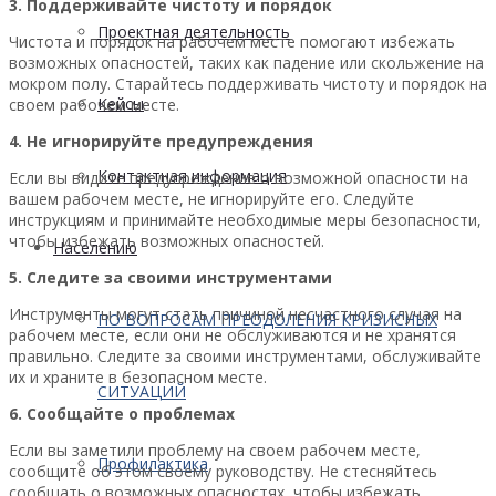
3. Поддерживайте чистоту и порядок
Проектная деятельность
Чистота и порядок на рабочем месте помогают избежать
возможных опасностей, таких как падение или скольжение на
мокром полу. Старайтесь поддерживать чистоту и порядок на
Кейсы
своем рабочем месте.
4. Не игнорируйте предупреждения
Контактная информация
Если вы видите предупреждение о возможной опасности на
вашем рабочем месте, не игнорируйте его. Следуйте
инструкциям и принимайте необходимые меры безопасности,
чтобы избежать возможных опасностей.
Населению
5. Следите за своими инструментами
Инструменты могут стать причиной несчастного случая на
ПО ВОПРОСАМ ПРЕОДОЛЕНИЯ КРИЗИСНЫХ
рабочем месте, если они не обслуживаются и не хранятся
правильно. Следите за своими инструментами, обслуживайте
их и храните в безопасном месте.
СИТУАЦИЙ
6. Сообщайте о проблемах
Если вы заметили проблему на своем рабочем месте,
Профилактика
сообщите об этом своему руководству. Не стесняйтесь
сообщать о возможных опасностях, чтобы избежать