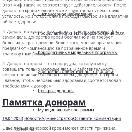
Этот миф также не соответствует действительности. После
донорства крови человек может чувствовать некоторую
Диспансерное наблюдение
усталость, но это состояние проходит быстро и не влияет на
общее здоровье.
4. Донорство крови – это дорогостоящая процедура. На
Профилактика ХНИЗ и формирование ЗОЖ
самом деле, донорство крови бесплатно и не требует
больших затрат времени. Более того, многие организации
предлагают компенсацию за потраченное время и
Корпоративные модельные программы
транспортные расходы.
5. Донорство крови – это процедура, которую могут
совершать только молодые люди. В действительности,
укрепления общественного здоровья
возраст не является препятствием для донорства крови.
Главное, чтобы человек был здоровым и соответствовал
требованиям к донорам.
Центры здоровья
Памятка донорам
Муниципальные программы
19.04.2023
Новости
Администратор
Оставить комментарий
Одна порция донорской крови может спасти три жизни.
Контакты