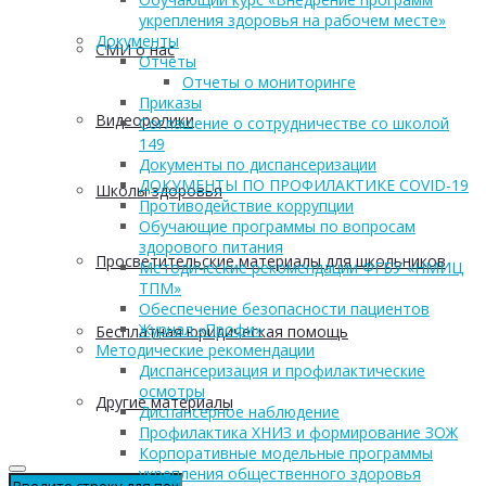
укрепления здоровья на рабочем месте»
Документы
СМИ о нас
Отчеты
Отчеты о мониторинге
Приказы
Видеоролики
Соглашение о сотрудничестве со школой
149
Документы по диспансеризации
ДОКУМЕНТЫ ПО ПРОФИЛАКТИКЕ COVID-19
Школы здоровья
Противодействие коррупции
Обучающие программы по вопросам
здорового питания
Просветительские материалы для школьников
Методические рекомендации ФГБУ «НМИЦ
ТПМ»
Обеспечение безопасности пациентов
Журнал «Профи»
Бесплатная юридическая помощь
Методические рекомендации
Диспансеризация и профилактические
осмотры
Другие материалы
Диспансерное наблюдение
Профилактика ХНИЗ и формирование ЗОЖ
Корпоративные модельные программы
укрепления общественного здоровья