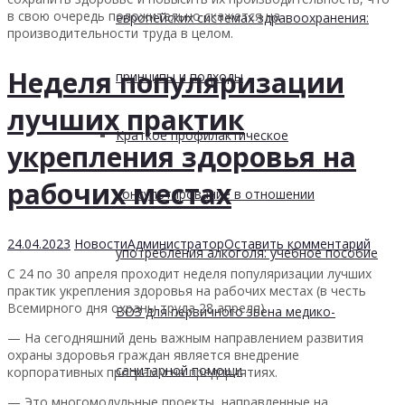
в свою очередь положительно скажется на
европейских системах здравоохранения:
производительности труда в целом.
Неделя популяризации
принципы и подходы
лучших практик
Краткое профилактическое
укрепления здоровья на
рабочих местах
консультирование в отношении
24.04.2023
Новости
Администратор
Оставить комментарий
употребления алкоголя: учебное пособие
С 24 по 30 апреля проходит неделя популяризации лучших
практик укрепления здоровья на рабочих местах (в честь
Всемирного дня охраны труда 28 апреля).
ВОЗ для первичного звена медико-
— На сегодняшний день важным направлением развития
охраны здоровья граждан является внедрение
санитарной помощи
корпоративных программ на предприятиях.
— Это многомодульные проекты, направленные на