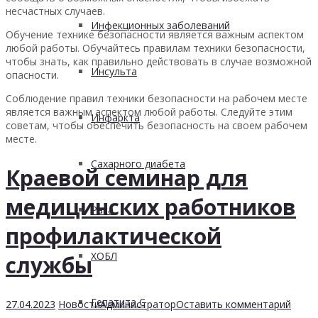
несчастных случаев.
Инфекционных заболеваний
Обучение технике безопасности является важным аспектом
любой работы. Обучайтесь правилам техники безопасности,
чтобы знать, как правильно действовать в случае возможной
Инсульта
опасности.
Соблюдение правил техники безопасности на рабочем месте
является важным аспектом любой работы. Следуйте этим
Инфаркта
советам, чтобы обеспечить безопасность на своем рабочем
месте.
Сахарного диабета
Краевой семинар для
медицинских работников
Рака
профилактической
ХОБЛ
службы
Гепатита С
27.04.2023
Новости
Администратор
Оставить комментарий