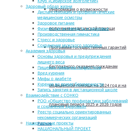
Клуб «Сибирское долголетие»
Здоровый образ жизни
Информация о возможности
Диспансеризация и профилактические
медицинские осмотры
Здоровое питание
получения медицинской помощи
Физическая активность и здоровье
Производственная гимнастика
Стресс и здоровье
Сохранение мужского здоровья
Программа государственных гарантий
Академия здоровья
Основы здоровья и предупреждения
лишнего веса
бесплатного оказания гражданам
Пищевые привычки подростков
Вред курения
Мифы о диабете
Курение во время беременности
медицинской помощи на 2024 год и на
Запись занятия в дистанционной школе
Взаимодействие с СОНКО
РОО «Общество профилактики заболеваний
плановый период 2025 и 2026 годов
и сохранения здоровья»
Реестр социально ориентированных
некоммерческих организаций
Национальные проекты
Разное
НАЦИОНАЛЬНЫЙ ПРОЕКТ