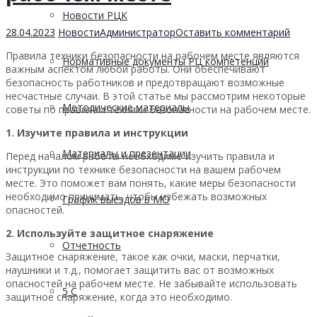
Новости РЦК
28.04.2023
Новости
Администратор
Оставить комментарий
Правила техники безопасности на рабочем месте являются
Нормативные документы РЦ компетенций
важным аспектом любой работы. Они обеспечивают
безопасность работников и предотвращают возможные
несчастные случаи. В этой статье мы рассмотрим некоторые
Методические материалы
советы по правилам техники безопасности на рабочем месте.
1. Изучите правила и инструкции
Материалы и презентации
Перед началом работы необходимо изучить правила и
инструкции по технике безопасности на вашем рабочем
месте. Это поможет вам понять, какие меры безопасности
необходимо принимать, чтобы избежать возможных
График выездов в МО
опасностей.
2. Используйте защитное снаряжение
Отчетность
Защитное снаряжение, такое как очки, маски, перчатки,
наушники и т.д., помогает защитить вас от возможных
опасностей на рабочем месте. Не забывайте использовать
5 С
защитное снаряжение, когда это необходимо.