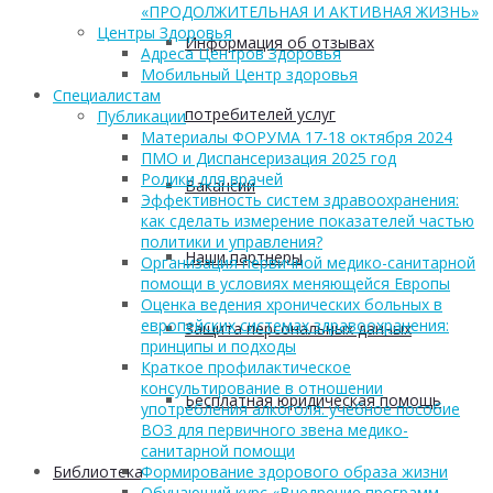
«ПРОДОЛЖИТЕЛЬНАЯ И АКТИВНАЯ ЖИЗНЬ»
Центры Здоровья
Информация об отзывах
Адреса Центров Здоровья
Мобильный Центр здоровья
Cпециалистам
потребителей услуг
Публикации
Материалы ФОРУМА 17-18 октября 2024
ПМО и Диспансеризация 2025 год
Ролики для врачей
Вакансии
Эффективность систем здравоохранения:
как сделать измерение показателей частью
политики и управления?
Наши партнеры
Организация первичной медико-санитарной
помощи в условиях меняющейся Европы
Оценка ведения хронических больных в
европейских системах здравоохранения:
Защита персональных данных
принципы и подходы
Краткое профилактическое
консультирование в отношении
Бесплатная юридическая помощь
употребления алкоголя: учебное пособие
ВОЗ для первичного звена медико-
санитарной помощи
Формирование здорового образа жизни
Библиотека
Обучающий курс «Внедрение программ