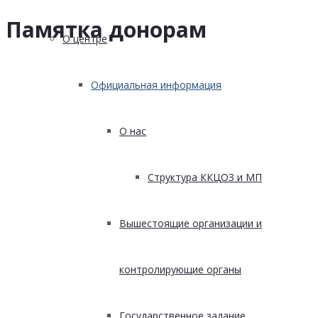
Памятка донорам
О центре
Официальная информация
О нас
Структура ККЦОЗ и МП
Вышестоящие организации и
контролирующие органы
Государственное задание