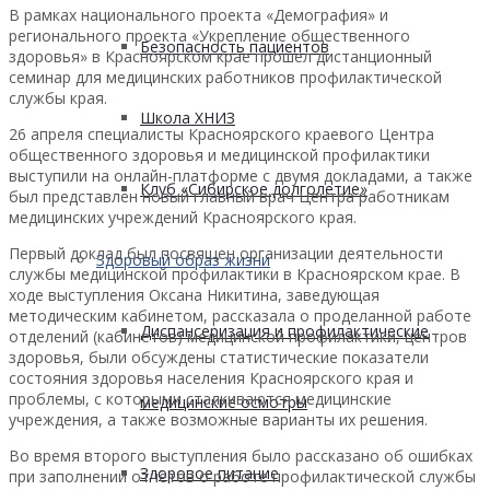
В рамках национального проекта «Демография» и
регионального проекта «Укрепление общественного
Безопасность пациентов
здоровья» в Красноярском крае прошел дистанционный
семинар для медицинских работников профилактической
службы края.
Школа ХНИЗ
26 апреля специалисты Красноярского краевого Центра
общественного здоровья и медицинской профилактики
выступили на онлайн-платформе с двумя докладами, а также
Клуб «Сибирское долголетие»
был представлен новый главный врач Центра работникам
медицинских учреждений Красноярского края.
Первый доклад был посвящен организации деятельности
Здоровый образ жизни
службы медицинской профилактики в Красноярском крае. В
ходе выступления Оксана Никитина, заведующая
методическим кабинетом, рассказала о проделанной работе
Диспансеризация и профилактические
отделений (кабинетов) медицинской профилактики, центров
здоровья, были обсуждены статистические показатели
состояния здоровья населения Красноярского края и
проблемы, с которыми сталкиваются медицинские
медицинские осмотры
учреждения, а также возможные варианты их решения.
Во время второго выступления было рассказано об ошибках
Здоровое питание
при заполнении отчётов о работе профилактической службы