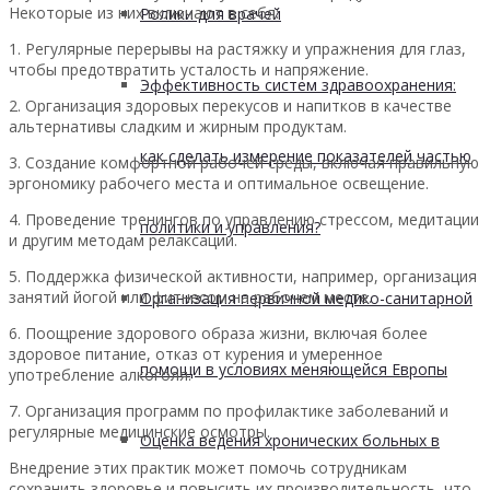
Некоторые из них включают в себя:
Ролики для врачей
1. Регулярные перерывы на растяжку и упражнения для глаз,
чтобы предотвратить усталость и напряжение.
Эффективность систем здравоохранения:
2. Организация здоровых перекусов и напитков в качестве
альтернативы сладким и жирным продуктам.
как сделать измерение показателей частью
3. Создание комфортной рабочей среды, включая правильную
эргономику рабочего места и оптимальное освещение.
4. Проведение тренингов по управлению стрессом, медитации
политики и управления?
и другим методам релаксации.
5. Поддержка физической активности, например, организация
занятий йогой или фитнесом на рабочем месте.
Организация первичной медико-санитарной
6. Поощрение здорового образа жизни, включая более
здоровое питание, отказ от курения и умеренное
помощи в условиях меняющейся Европы
употребление алкоголя.
7. Организация программ по профилактике заболеваний и
регулярные медицинские осмотры.
Оценка ведения хронических больных в
Внедрение этих практик может помочь сотрудникам
сохранить здоровье и повысить их производительность, что