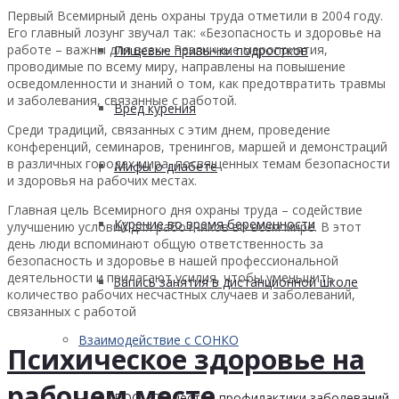
Первый Всемирный день охраны труда отметили в 2004 году.
Его главный лозунг звучал так: «Безопасность и здоровье на
работе – важны для всех». Различные мероприятия,
Пищевые привычки подростков
проводимые по всему миру, направлены на повышение
осведомленности и знаний о том, как предотвратить травмы
и заболевания, связанные с работой.
Вред курения
Среди традиций, связанных с этим днем, проведение
конференций, семинаров, тренингов, маршей и демонстраций
в различных городах мира, посвященных темам безопасности
Мифы о диабете
и здоровья на рабочих местах.
Главная цель Всемирного дня охраны труда – содействие
Курение во время беременности
улучшению условий для работников во всем мире. В этот
день люди вспоминают общую ответственность за
безопасность и здоровье в нашей профессиональной
деятельности и прилагают усилия, чтобы уменьшить
Запись занятия в дистанционной школе
количество рабочих несчастных случаев и заболеваний,
связанных с работой
Взаимодействие с СОНКО
Психическое здоровье на
рабочем месте
РОО «Общество профилактики заболеваний