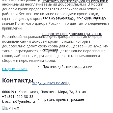
Контакты контролирующих органов и
анонимными неоплачиваемыми добровольцами. В России
донорам крови предоставляется оплачиваемый отпуск на
работе и бесплатное питание после сдачи крови. Люди,
телефоны доверия, консультации по
сдавшие цельную кровь 40 раз или плазму 60 раз, получают
звание Почетного донора России, что дает им определенные
привилегии.
вопросам преодоления кризисных
Российский национальный день донора в первую очередь
посвящен самим донорам крови – людям, которые
добровольно сдают свою кровь для общественных нужд. Им
ситуаций
также награждаются врачи, осуществляющие переливание
крови, лаборанты и другие специалисты, занимающиеся
сбором и переливанием крови.
Противодействие коррупции
Старые записи
Контакты
Медицинская помощь
660049 г. Красноярск, Проспект Мира, 7а, 3 этаж
+7 (391) 212-38-38
График приема граждан
krascmp@yandex.ru