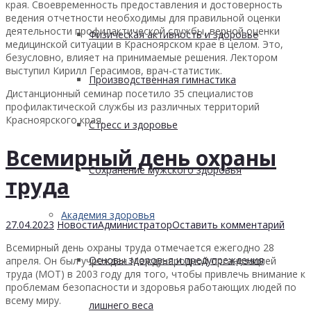
края. Своевременность предоставления и достоверность
ведения отчетности необходимы для правильной оценки
деятельности профилактической службы, верной оценки
Физическая активность и здоровье
медицинской ситуации в Красноярском крае в целом. Это,
безусловно, влияет на принимаемые решения. Лектором
выступил Кирилл Герасимов, врач-статистик.
Производственная гимнастика
Дистанционный семинар посетило 35 специалистов
профилактической службы из различных территорий
Красноярского края.
Стресс и здоровье
Всемирный день охраны
Сохранение мужского здоровья
труда
Академия здоровья
27.04.2023
Новости
Администратор
Оставить комментарий
Всемирный день охраны труда отмечается ежегодно 28
Основы здоровья и предупреждения
апреля. Он был учрежден Международной организацией
труда (МОТ) в 2003 году для того, чтобы привлечь внимание к
проблемам безопасности и здоровья работающих людей по
всему миру.
лишнего веса