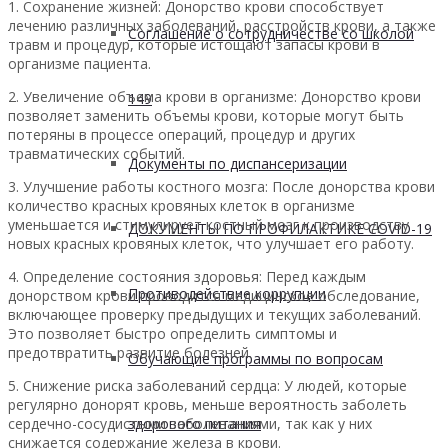
1. Сохранение жизней: Донорство крови способствует
лечению различных заболеваний, расстройств крови, а также
Соглашение о сотрудничестве со школой
травм и процедур, которые истощают запасы крови в
организме пациента.
2. Увеличение объема крови в организме: Донорство крови
149
позволяет заменить объемы крови, которые могут быть
потеряны в процессе операций, процедур и других
травматических событий.
Документы по диспансеризации
3. Улучшение работы костного мозга: После донорства крови
количество красных кровяных клеток в организме
уменьшается и стимулирует костный мозг к производству
ДОКУМЕНТЫ ПО ПРОФИЛАКТИКЕ COVID-19
новых красных кровяных клеток, что улучшает его работу.
4. Определение состояния здоровья: Перед каждым
Противодействие коррупции
донорством крови проводится медицинское обследование,
включающее проверку предыдущих и текущих заболеваний.
Это позволяет быстро определить симптомы и
предотвратить развитие болезней.
Обучающие программы по вопросам
5. Снижение риска заболеваний сердца: У людей, которые
регулярно донорят кровь, меньше вероятность заболеть
здорового питания
сердечно-сосудистыми заболеваниями, так как у них
снижается содержание железа в крови.