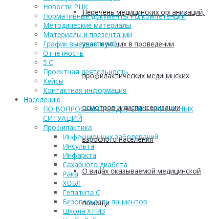
Новости РЦК
Перечень медицинских организаций,
Нормативные документы РЦ компетенций
Методические материалы
Материалы и презентации
График выездов в МО
участвующих в проведении
Отчетность
5 С
Проектная деятельность
профилактических медицинских
Кейсы
Контактная информация
Населению
осмотров и диспансеризации
ПО ВОПРОСАМ ПРЕОДОЛЕНИЯ КРИЗИСНЫХ
СИТУАЦИЙ
Профилактика
Инфекционных заболеваний
взрослого населения
Инсульта
Инфаркта
Сахарного диабета
О видах оказываемой медицинской
Рака
ХОБЛ
Гепатита С
Безопасность пациентов
помощи
Школа ХНИЗ