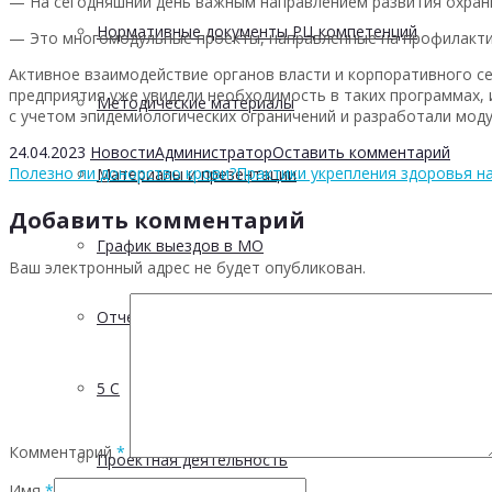
— На сегодняшний день важным направлением развития охраны
Нормативные документы РЦ компетенций
— Это многомодульные проекты, направленные на профилакти
Активное взаимодействие органов власти и корпоративного с
предприятия уже увидели необходимость в таких программах, и
Методические материалы
с учетом эпидемиологических ограничений и разработали моду
24.04.2023
Новости
Администратор
Оставить комментарий
Полезно ли донорство крови?
Практики укрепления здоровья н
Материалы и презентации
Добавить комментарий
График выездов в МО
Ваш электронный адрес не будет опубликован.
Отчетность
5 С
Комментарий
*
Проектная деятельность
Имя
*