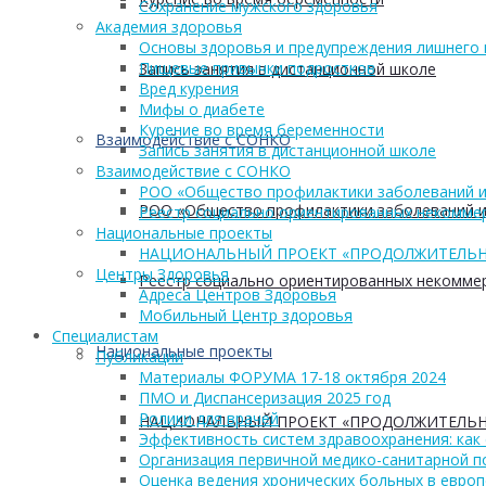
Сохранение мужского здоровья
Академия здоровья
Основы здоровья и предупреждения лишнего 
Пищевые привычки подростков
Запись занятия в дистанционной школе
Вред курения
Мифы о диабете
Курение во время беременности
Взаимодействие с СОНКО
Запись занятия в дистанционной школе
Взаимодействие с СОНКО
РОО «Общество профилактики заболеваний и
РОО «Общество профилактики заболеваний и
Реестр социально ориентированных некоммер
Национальные проекты
НАЦИОНАЛЬНЫЙ ПРОЕКТ «ПРОДОЛЖИТЕЛЬН
Центры Здоровья
Реестр социально ориентированных некоммер
Адреса Центров Здоровья
Мобильный Центр здоровья
Cпециалистам
Национальные проекты
Публикации
Материалы ФОРУМА 17-18 октября 2024
ПМО и Диспансеризация 2025 год
Ролики для врачей
НАЦИОНАЛЬНЫЙ ПРОЕКТ «ПРОДОЛЖИТЕЛЬН
Эффективность систем здравоохранения: как 
Организация первичной медико-санитарной 
Оценка ведения хронических больных в европ