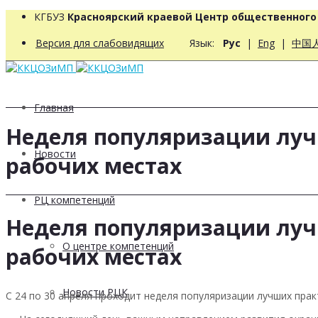
КГБУЗ
Красноярский краевой Центр общественног
Версия для слабовидящих
Язык:
Рус
|
Eng
|
中国
Главная
Неделя популяризации луч
Новости
рабочих местах
РЦ компетенций
Неделя популяризации луч
О центре компетенций
рабочих местах
Новости РЦК
С 24 по 30 апреля проходит неделя популяризации лучших прак