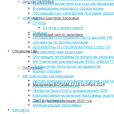
Центры Здоровья
Краткое профилактическое консультирование
Формирование здорового образа жизни
Обучающий курс «Внедрение программ укрепл
Адреса Центров Здоровья
Документы
Отчеты
Отчеты о мониторинге
Приказы
Мобильный Центр здоровья
Соглашение о сотрудничестве со школой 149
Документы по диспансеризации
ДОКУМЕНТЫ ПО ПРОФИЛАКТИКЕ COVID-19
Cпециалистам
Противодействие коррупции
Обучающие программы по вопросам здоровог
Методические рекомендации ФГБУ «НМИЦ Т
Обеспечение безопасности пациентов
Публикации
Журнал «Профи»
Методические рекомендации
Диспансеризация и профилактические осмот
Материалы ФОРУМА 17-18 октября 2024
Диспансерное наблюдение
Профилактика ХНИЗ и формирование ЗОЖ
Корпоративные модельные программы укрепл
Центры здоровья
ПМО и Диспансеризация 2025 год
Муниципальные программы
Контакты