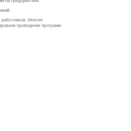
м на предприятиях.
аний.
я работников. Многие
ктировали проведение программ