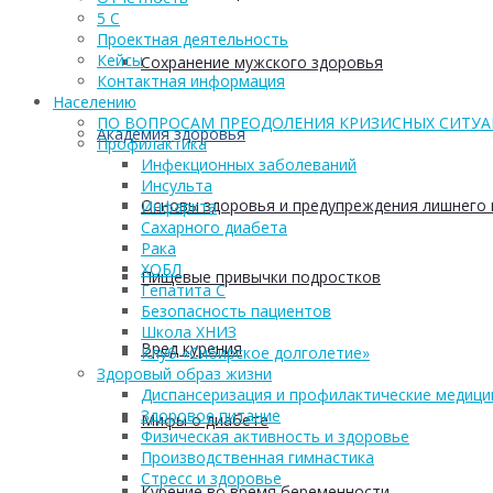
5 С
Проектная деятельность
Кейсы
Сохранение мужского здоровья
Контактная информация
Населению
ПО ВОПРОСАМ ПРЕОДОЛЕНИЯ КРИЗИСНЫХ СИТУ
Академия здоровья
Профилактика
Инфекционных заболеваний
Инсульта
Основы здоровья и предупреждения лишнего 
Инфаркта
Сахарного диабета
Рака
ХОБЛ
Пищевые привычки подростков
Гепатита С
Безопасность пациентов
Школа ХНИЗ
Вред курения
Клуб «Сибирское долголетие»
Здоровый образ жизни
Диспансеризация и профилактические медици
Здоровое питание
Мифы о диабете
Физическая активность и здоровье
Производственная гимнастика
Стресс и здоровье
Курение во время беременности