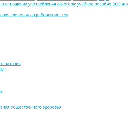
 в отношении употребления алкоголя: учебное пособие ВОЗ дл
ения здоровья на рабочем месте»
о питания
ПМ»
ры
ения общественного здоровья