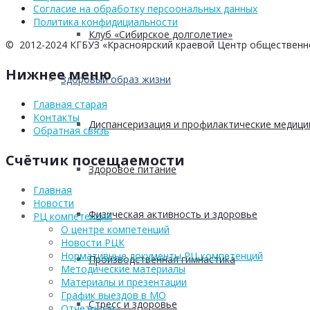
Согласие на обработку персоональных данных
Политика конфидициальности
Клуб «Сибирское долголетие»
© 2012-2024 КГБУЗ «Красноярский краевой Центр общественн
Нижнее меню
Здоровый образ жизни
Главная старая
Контакты
Диспансеризация и профилактические медици
Обратная связь
Счётчик посещаемости
Здоровое питание
Главная
Новости
Физическая активность и здоровье
РЦ компетенций
О центре компетенций
Новости РЦК
Нормативные документы РЦ компетенций
Производственная гимнастика
Методические материалы
Материалы и презентации
График выездов в МО
Стресс и здоровье
Отчетность