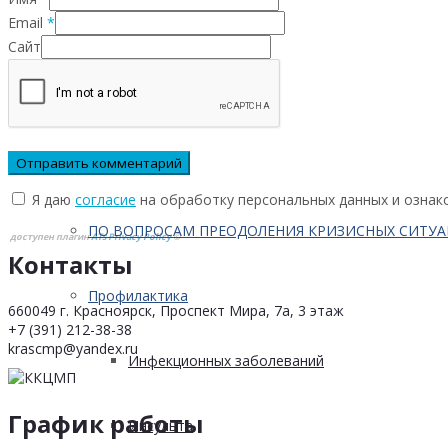
Email
*
Кейсы
Сайт
Контактная информация
Населению
Я даю
согласие
на обработку персональных данных и ознак
ПО ВОПРОСАМ ПРЕОДОЛЕНИЯ КРИЗИСНЫХ СИТУ
доступен плагин
ATs Privacy Policy
©
Контакты
Профилактика
660049 г. Красноярск, Проспект Мира, 7а, 3 этаж
+7 (391) 212-38-38
krascmp@yandex.ru
Инфекционных заболеваний
График работы
Инсульта