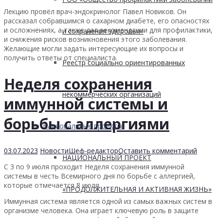
Лекцию провёл врач-эндокринолог Павел Новиков. Он
рассказал собравшимся о сахарном диабете, его опасностях
и осложнениях, а также дал рекомендации для профилактики,
и сохранения здоровья»
и снижения рисков возникновения этого заболевания.
Желающие могли задать интересующие их вопросы и
получить ответы от специалиста.
Реестр социально ориентированных
Неделя сохранения
некоммерческих организаций
иммунной системы и
борьбы с аллергиями
Национальные проекты
03.07.2023
Новости
Шеф-редактор
Оставить комментарий
НАЦИОНАЛЬНЫЙ ПРОЕКТ
С 3 по 9 июля проходит Неделя сохранения иммунной
системы в честь Всемирного дня по борьбе с аллергией,
которые отмечается 8 июля.
«ПРОДОЛЖИТЕЛЬНАЯ И АКТИВНАЯ ЖИЗНЬ»
Иммунная система является одной из самых важных систем в
организме человека. Она играет ключевую роль в защите