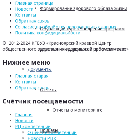
Главная страница
Формирование здорового образа жизни
Новости
Контакты
Обратная связь
Согласие на обработку персоональных данных
Обучающий курс «Внедрение программ
Политика конфидициальности
© 2012-2024 КГБУЗ «Красноярский краевой Центр
общественного здоровья и медицинской профилактики»
укрепления здоровья на рабочем месте»
Нижнее меню
Документы
Главная старая
Контакты
Обратная связь
Отчеты
Счётчик посещаемости
Отчеты о мониторинге
Главная
Новости
РЦ компетенций
Приказы
О центре компетенций
Новости РЦК