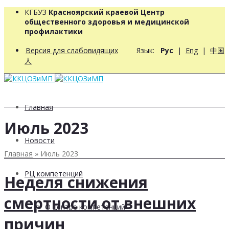
КГБУЗ
Красноярский краевой Центр
общественного здоровья и медицинской
профилактики
Версия для слабовидящих
Язык:
Рус
|
Eng
|
中国
人
Главная
Июль 2023
Новости
Главная
»
Июль 2023
РЦ компетенций
Неделя снижения
смертности от внешних
О центре компетенций
причин