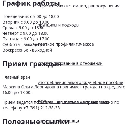
График работы
европейских системах здравоохранения:
Понедельник с 9.00 до 18.00
Вторник с 9.00 до 18.00
принципы и подходы
Среда с 9.00 до 18.00
Четверг с 9.00 до 18.00
Пятница с 9.00 до 17.00
Краткое профилактическое
Суббота - выходной
Воскресенье - выходной
Прием граждан
консультирование в отношении
Главный врач
употребления алкоголя: учебное пособие
Маркина Ольга Леонидовна принимает граждан по средам с
16.00 до 18.00.
ВОЗ для первичного звена медико-
Прием ведется по записи. Записаться на прием можно по
телефону +7 (391) 212-38-38
Полезные ссылки
санитарной помощи