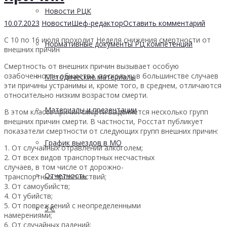
Новости РЦК
10.07.2023
Новости
Шеф-редактор
Оставить комментарий
С 10 по 16 июля проходит Неделя снижения смертности от
Нормативные документы РЦ компетенций
внешних причин
Смертность от внешних причин вызывает особую
озабоченность общества, поскольку в большинстве случаев
Методические материалы
эти причины устранимы и, кроме того, в среднем, отличаются
относительно низким возрастом смерти.
Материалы и презентации
В этом классе причин смерти выделяется несколько групп
внешних причин смерти. В частности, Росстат публикует
показатели смертности от следующих групп внешних причин:
График выездов в МО
1. От случайных отравлений алкоголем;
2. От всех видов транспортных несчастных
случаев, в том числе от дорожно-
Отчетность
транспортных происшествий;
3. От самоубийств;
4. От убийств;
5. От повреждений с неопределенными
5 С
намерениями;
6. От случайных падений;