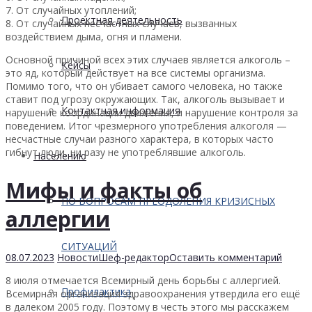
7. От случайных утоплений;
Проектная деятельность
8. От случайных несчастных случаев, вызванных
воздействием дыма, огня и пламени.
Основной причиной всех этих случаев является алкоголь –
Кейсы
это яд, который действует на все системы организма.
Помимо того, что он убивает самого человека, но также
ставит под угрозу окружающих. Так, алкоголь вызывает и
Контактная информация
нарушение координации движения, и нарушение контроля за
поведением. Итог чрезмерного употребления алкоголя —
несчастные случаи разного характера, в которых часто
гибнут люди, ни разу не употреблявшие алкоголь.
Населению
Мифы и факты об
ПО ВОПРОСАМ ПРЕОДОЛЕНИЯ КРИЗИСНЫХ
аллергии
СИТУАЦИЙ
08.07.2023
Новости
Шеф-редактор
Оставить комментарий
8 июля отмечается Всемирный день борьбы с аллергией.
Профилактика
Всемирная организация здравоохранения утвердила его ещё
в далеком 2005 году. Поэтому в честь этого мы расскажем