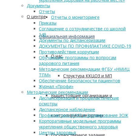
Документы
Отчеты
О центре
Отчеты о мониторинге
Приказы
Соглашение о сотрудничестве со школой
149
Официальная информация
Документы по диспансеризации
ДОКУМЕНТЫ ПО ПРОФИЛАКТИКЕ COVID-19
Противодействие коррупции
О нас
Обучающие программы по вопросам
здорового питания
Методические рекомендации ФГБУ «НМИЦ
ТПМ»
Структура ККЦОЗ и МП
Обеспечение безопасности пациентов
Журнал «Профи»
Методические рекомендации
Вышестоящие организации и
Диспансеризация и профилактические
осмотры
Диспансерное наблюдение
Профилактика ХНИЗ и формирование ЗОЖ
контролирующие органы
Корпоративные модельные программы
укрепления общественного здоровья
Центры здоровья
Государственное задание