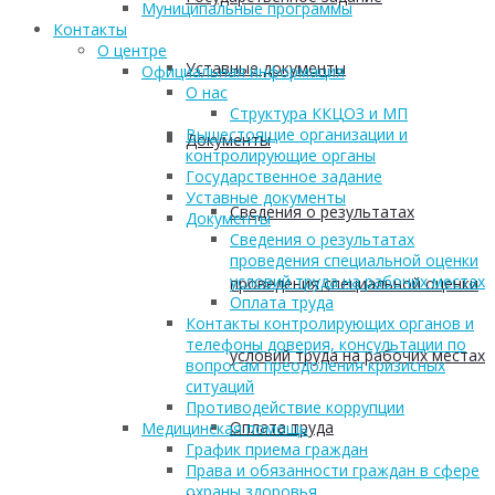
Муниципальные программы
Контакты
О центре
Уставные документы
Официальная информация
О нас
Структура ККЦОЗ и МП
Вышестоящие организации и
Документы
контролирующие органы
Государственное задание
Уставные документы
Сведения о результатах
Документы
Сведения о результатах
проведения специальной оценки
условий труда на рабочих местах
проведения специальной оценки
Оплата труда
Контакты контролирующих органов и
телефоны доверия, консультации по
условий труда на рабочих местах
вопросам преодоления кризисных
ситуаций
Противодействие коррупции
Оплата труда
Медицинская помощь
График приема граждан
Права и обязанности граждан в сфере
охраны здоровья