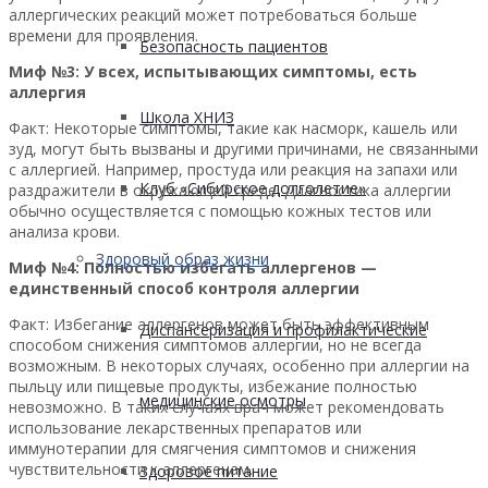
аллергических реакций может потребоваться больше
времени для проявления.
Безопасность пациентов
Миф №3: У всех, испытывающих симптомы, есть
аллергия
Школа ХНИЗ
Факт: Некоторые симптомы, такие как насморк, кашель или
зуд, могут быть вызваны и другими причинами, не связанными
с аллергией. Например, простуда или реакция на запахи или
Клуб «Сибирское долголетие»
раздражители в окружающей среде. Диагностика аллергии
обычно осуществляется с помощью кожных тестов или
анализа крови.
Здоровый образ жизни
Миф №4: Полностью избегать аллергенов —
единственный способ контроля аллергии
Факт: Избегание аллергенов может быть эффективным
Диспансеризация и профилактические
способом снижения симптомов аллергии, но не всегда
возможным. В некоторых случаях, особенно при аллергии на
пыльцу или пищевые продукты, избежание полностью
медицинские осмотры
невозможно. В таких случаях врач может рекомендовать
использование лекарственных препаратов или
иммунотерапии для смягчения симптомов и снижения
чувствительности к аллергенам.
Здоровое питание