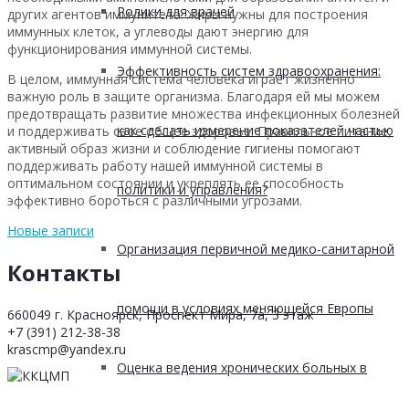
Ролики для врачей
других агентов иммунитета. Жиры нужны для построения
иммунных клеток, а углеводы дают энергию для
функционирования иммунной системы.
Эффективность систем здравоохранения:
В целом, иммунная система человека играет жизненно
важную роль в защите организма. Благодаря ей мы можем
предотвращать развитие множества инфекционных болезней
как сделать измерение показателей частью
и поддерживать свое общее здоровье. Правильное питание,
активный образ жизни и соблюдение гигиены помогают
поддерживать работу нашей иммунной системы в
оптимальном состоянии и укреплять ее способность
политики и управления?
эффективно бороться с различными угрозами.
Новые записи
Организация первичной медико-санитарной
Контакты
помощи в условиях меняющейся Европы
660049 г. Красноярск, Проспект Мира, 7а, 3 этаж
+7 (391) 212-38-38
krascmp@yandex.ru
Оценка ведения хронических больных в