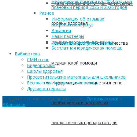
медицинской помощи на 2024 год и на
Права и обязанности граждан в сфере
плановый период 2025 и 2026 годов
Разное
Информация об отзывах
охраны здоровья
потребителей услуг
Вакансии
Наши партнеры
Защита персональных данных
Показатели доступности и качества
Бесплатная юридическая помощь
Библиотека
СМИ о нас
медицинской помощи
Видеоролики
Школы здоровья
Просветительские материалы для школьников
Бесплатная юридическая помощь
Информация о перечне жизненно
Другие материалы
Следуйте за нами в социальных сетях:
Одноклассники
и
необходимых и важнейших
ВКонтакте
лекарственных препаратов для