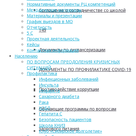
Нормативные документы РЦ компетенций
Методические материалы
Соглашение о сотрудничестве со школой
Материалы и презентации
График выездов в МО
Отчетность
149
5 С
Проектная деятельность
Кейсы
Документы по диспансеризации
Контактная информация
Населению
ПО ВОПРОСАМ ПРЕОДОЛЕНИЯ КРИЗИСНЫХ
СИТУАЦИЙ
ДОКУМЕНТЫ ПО ПРОФИЛАКТИКЕ COVID-19
Профилактика
Инфекционных заболеваний
Инсульта
Противодействие коррупции
Инфаркта
Сахарного диабета
Рака
ХОБЛ
Обучающие программы по вопросам
Гепатита С
Безопасность пациентов
Школа ХНИЗ
здорового питания
Клуб «Сибирское долголетие»