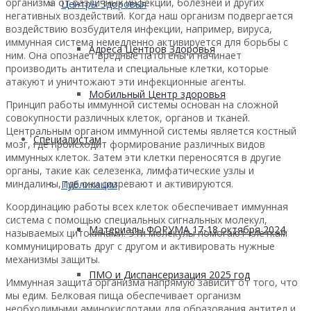
организма от различных инфекций, болезней и других
Центры Здоровья
негативных воздействий. Когда наш организм подвергается
воздействию возбудителя инфекции, например, вируса,
иммунная система немедленно активируется для борьбы с
Адреса Центров Здоровья
ним. Она опознает вредные патогены и начинает
производить антитела и специальные клетки, которые
атакуют и уничтожают эти инфекционные агенты.
Мобильный Центр здоровья
Принцип работы иммунной системы основан на сложной
совокупности различных клеток, органов и тканей.
Центральным органом иммунной системы является костный
Cпециалистам
мозг, где происходит формирование различных видов
иммунных клеток. Затем эти клетки переносятся в другие
органы, такие как селезенка, лимфатические узлы и
миндалины, где они созревают и активируются.
Публикации
Координацию работы всех клеток обеспечивает иммунная
система с помощью специальных сигнальных молекул,
Материалы ФОРУМА 17-18 октября 2024
называемых цитокинами. Эти молекулы помогают клеткам
коммуницировать друг с другом и активировать нужные
механизмы защиты.
ПМО и Диспансеризация 2025 год
Иммунная защита организма напрямую зависит от того, что
мы едим. Белковая пища обеспечивает организм
необходимыми аминокислотами для образования антител и