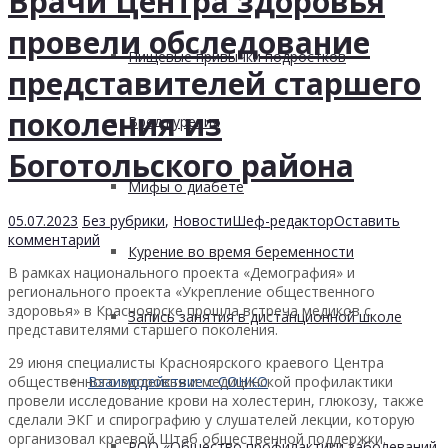
Врачи Центра здоровья
провели обследование
Пищевые привычки подростков
представителей старшего
поколения из
Вред курения
Боготольского района
Мифы о диабете
05.07.2023
Без рубрики
,
Новости
Шеф-редактор
Оставить
комментарий
Курение во время беременности
В рамках национального проекта «Демография» и
регионального проекта «Укрепление общественного
здоровья» в Красноярске прошла встреча медиков с
Запись занятия в дистанционной школе
представителями старшего поколения.
29 июня специалисты Красноярского краевого Центра
общественного здоровья и медицинской профилактики
Взаимодействие с СОНКО
провели исследование крови на холестерин, глюкозу, также
сделали ЭКГ и спирографию у слушателей лекции, которую
организовал краевой Штаб общественной поддержки.
РОО «Общество профилактики заболеваний