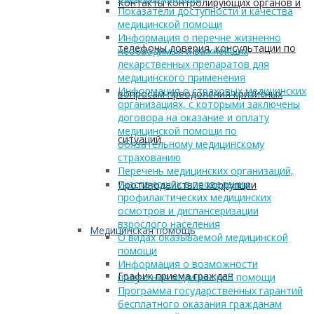
Контакты контролирующих органов и
Показатели доступности и качества
медицинской помощи
Информация о перечне жизненно
телефоны доверия, консультации по
необходимых и важнейших
лекарственных препаратов для
медицинского применения
Информация о страховых медицинских
вопросам преодоления кризисных
организациях, с которыми заключены
договора на оказание и оплату
медицинской помощи по
ситуаций
обязательному медицинскому
страхованию
Перечень медицинских организаций,
участвующих в проведении
Противодействие коррупции
профилактических медицинских
осмотров и диспансеризации
взрослого населения
Медицинская помощь
О видах оказываемой медицинской
помощи
Информация о возможности
График приема граждан
получения медицинской помощи
Программа государственных гарантий
бесплатного оказания гражданам