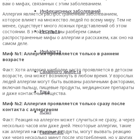
вам о мифах, связанных с этим заболеванием.
Инфекционных заболеваний
Аллергия является распространенным заболеванием,
которое влияет на множество людей по всему миру. Тем не
менее, существует много ложных представлений об этом
Инсульта
состоянии. В этой статье мы разберем самые
распространенные мифы о аллергии и расскажем, как оно на
самом деле.
Инфаркта
Миф №1: Аллергия проявляется только в раннем
возрасте
Факт: Хотя аллергия наиболее часто проявляется в детском
Сахарного диабета
возрасте, она может возникнуть в любом время. У взрослых
людей аллергии могут быть вызваны различными факторами,
включая пыльцу, пищевые продукты, медицинские препараты
Рака
и даже контактные вещества.
Миф №2: Аллергия проявляется только сразу после
контакта с аллергеном
ХОБЛ
Факт: Реакция на аллерген может случиться не сразу, а через
несколько часов или даже дней. Некоторые аллергии, такие
как аллергия на пищевые продукты, могут вызвать реакцию
Гепатита С
уже через несколько минут после употребления, но у других