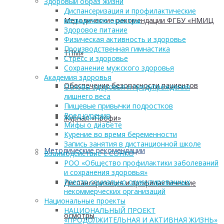
Здоровый образ жизни
Диспансеризация и профилактические
медицинские осмотры
Методические рекомендации ФГБУ «НМИЦ
Здоровое питание
Физическая активность и здоровье
Производственная гимнастика
ТПМ»
Стресс и здоровье
Сохранение мужского здоровья
Академия здоровья
Обеспечение безопасности пациентов
Основы здоровья и предупреждения
лишнего веса
Пищевые привычки подростков
Вред курения
Журнал «Профи»
Мифы о диабете
Курение во время беременности
Запись занятия в дистанционной школе
Методические рекомендации
Взаимодействие с СОНКО
РОО «Общество профилактики заболеваний
и сохранения здоровья»
Реестр социально ориентированных
Диспансеризация и профилактические
некоммерческих организаций
Национальные проекты
НАЦИОНАЛЬНЫЙ ПРОЕКТ
осмотры
«ПРОДОЛЖИТЕЛЬНАЯ И АКТИВНАЯ ЖИЗНЬ»