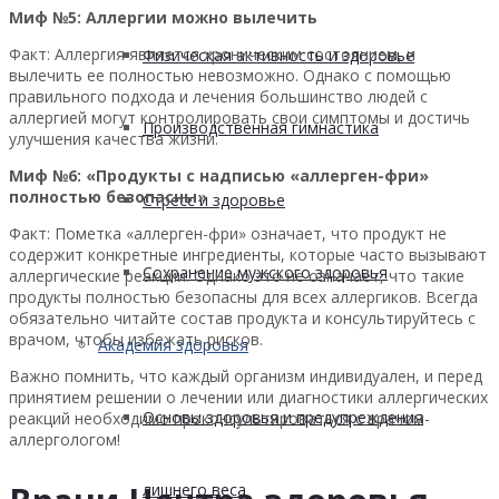
Миф №5: Аллергии можно вылечить
Факт: Аллергия является хроническим состоянием, и
Физическая активность и здоровье
вылечить ее полностью невозможно. Однако с помощью
правильного подхода и лечения большинство людей с
аллергией могут контролировать свои симптомы и достичь
Производственная гимнастика
улучшения качества жизни.
Миф №6: «Продукты с надписью «аллерген-фри»
полностью безопасны»
Стресс и здоровье
Факт: Пометка «аллерген-фри» означает, что продукт не
содержит конкретные ингредиенты, которые часто вызывают
Сохранение мужского здоровья
аллергические реакции. Однако это не означает, что такие
продукты полностью безопасны для всех аллергиков. Всегда
обязательно читайте состав продукта и консультируйтесь с
врачом, чтобы избежать рисков.
Академия здоровья
Важно помнить, что каждый организм индивидуален, и перед
принятием решении о лечении или диагностики аллергических
Основы здоровья и предупреждения
реакций необходимо проконсультироваться с врачом-
аллергологом!
лишнего веса