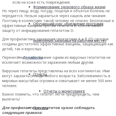
если на коже есть повреждения.
Формирование здорового образа жизни
Но через пищу, воду, посуду, поцелуи и объятья болезнь не
передается. Нельзя заразиться через кашель или чихание.
Поэтому в коллективе такой человек не опасен. Безопасные и
Обучающий курс «Внедрение программ
эффективные вакцины против гепатита В обеспечивают
защиту от инфицирования гепатитом D.
Для профилактики заражения гепатитами А и В (D) сегодня
укрепления здоровья на рабочем месте»
созданы достаточно эффективные вакцины, защищающие как
детей, так и взрослых.
Перенесённое заболевание одним из вирусных гепатитов не
Документы
исключает возможности заражения любым другим.
Вирусные гепатиты представлены на всех континентах. Ими
Отчеты
могут заразиться люди любого возраста. Заболеваемость в
мировых масштабах огромна и охватывает не менее 500 млн
человек.
Отчеты о мониторинге
Важно помнить, что гепатит легче предупредить, чем
вылечить!
Для профилактики гепатитов нужно соблюдать
Приказы
следующие правила: