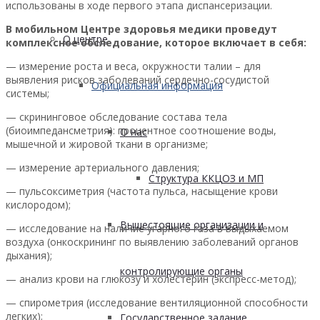
использованы в ходе первого этапа диспансеризации.
В мобильном Центре здоровья медики проведут
О центре
комплексное обследование, которое включает в себя:
— измерение роста и веса, окружности талии – для
выявления рисков заболеваний сердечно-сосудистой
Официальная информация
системы;
— скрининговое обследование состава тела
(биоимпедансметрия): процентное соотношение воды,
О нас
мышечной и жировой ткани в организме;
— измерение артериального давления;
Структура ККЦОЗ и МП
— пульсоксиметрия (частота пульса, насыщение крови
кислородом);
Вышестоящие организации и
— исследование на наличие угарного газа в выдыхаемом
воздуха (онкоскрининг по выявлению заболеваний органов
дыхания);
контролирующие органы
— анализ крови на глюкозу и холестерин (экспресс-метод);
— спирометрия (исследование вентиляционной способности
легких);
Государственное задание