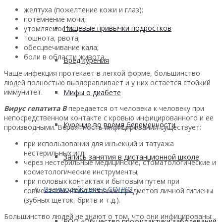
желтуха (пожелтение кожи и глаз);
потемнение мочи;
Пищевые привычки подростков
утомляемость;
тошнота, рвота;
обесцвечивание кала;
боли в области живота.
Вред курения
Чаще инфекция протекает в легкой форме, большинство
людей полностью выздоравливает и у них остается стойкий
иммунитет.
Мифы о диабете
Вирус гепатита В
передается от человека к человеку при
непосредственном контакте с кровью инфицированного и ее
Курение во время беременности
производными. Вероятность инфицирования существует:
при использовании для инъекций и татуажа
нестерильных игл;
Запись занятия в дистанционной школе
через нестерильные медицинские, стоматологические и
косметологические инструменты;
при половых контактах и бытовым путем при
Взаимодействие с СОНКО
совместном использовании предметов личной гигиены
(зубных щеток, бритв и т.д.).
Большинство людей не знают о том, что они инфицированы:
РОО «Общество профилактики заболеваний