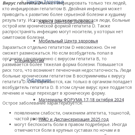
Центры Здоровья
Вирус гепатита D
может инфицировать только тех людей,
кто инфицирован гепатитом B. Двойная инфекция может
приводить к развитию более серьезной болезни и худшему
результату. Источником заражения являются люди, больные
Адреса Центров Здоровья
острой или хронической формой гепатита D. Также
распространять инфекцию могут носители, у которых нет
симптомов болезни.
Мобильный Центр здоровья
Заразиться отдельно гепатитом D невозможно. Он не
сможет размножаться. Но если возбудитель попал в
организм одновременно с вирусом гепатита В, то
Cпециалистам
развивается более тяжелая форма болезни. Повышается
риск того, что возникнет печеночная недостаточность. Люди
больные хроническим гепатитом В восприимчивы к вирусу
Публикации
гепатита D. Они заражаются, как только в организм попадает
возбудитель гепатита D. В этом случае вирус хуже поддается
лечению и чаще переходит в хроническую форму.
Материалы ФОРУМА 17-18 октября 2024
Острое заболевание характеризуется:
появлением слабости, снижением аппетита, тошнотой,
частой рвотой;
ПМО и Диспансеризация 2025 год
могут беспокоить боли в правом подреберье. Иногда
отмечаются боли в крупных суставах по ночам и в