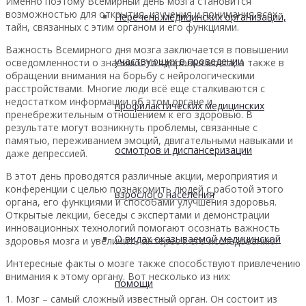
Именно поэтому Всемирный день мозга становится
возможностью для открытия, изучения и понимания всех
Перечень медицинских организаций,
тайн, связанных с этим органом и его функциями.
Важность Всемирного дня мозга заключается в повышении
участвующих в проведении
осведомленности о значимости здоровья мозга, а также в
обращении внимания на борьбу с нейрологическими
расстройствами. Многие люди всё еще сталкиваются с
недостатком информации об этом органе и
профилактических медицинских
пренебрежительным отношением к его здоровью. В
результате могут возникнуть проблемы, связанные с
памятью, переживанием эмоций, двигательными навыками и
осмотров и диспансеризации
даже депрессией.
В этот день проводятся различные акции, мероприятия и
конференции с целью познакомить людей с работой этого
взрослого населения
органа, его функциями и способами улучшения здоровья.
Открытые лекции, беседы с экспертами и демонстрации
инновационных технологий помогают осознать важность
О видах оказываемой медицинской
здоровья мозга и увеличить интерес к его исследованию.
Интересные факты о мозге также способствуют привлечению
внимания к этому органу. Вот несколько из них:
помощи
1. Мозг – самый сложный известный орган. Он состоит из