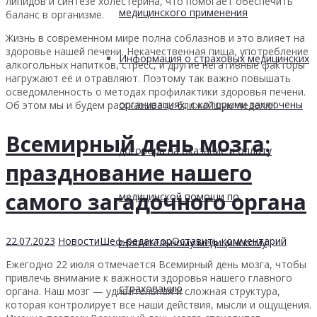
липидов и синтезе холестерина, что помогает обеспечить
медицинского применения
баланс в организме.
Жизнь в современном мире полна соблазнов и это влияет на
здоровье нашей печени. Некачественная пища, употребление
Информация о страховых медицинских
алкогольных напитков, стресс, и другие негативные факторы
нагружают её и отравляют. Поэтому так важно повышать
осведомленность о методах профилактики здоровья печени.
организациях, с которыми заключены
Об этом мы и будем рассказывать ближайшую неделю!
Всемирный день мозга:
договора на оказание и оплату
празднование нашего
самого загадочного органа
медицинской помощи по
22.07.2023
Новости
Шеф-редактор
Оставить комментарий
обязательному медицинскому
Ежегодно 22 июля отмечается Всемирный день мозга, чтобы
привлечь внимание к важности здоровья нашего главного
страхованию
органа. Наш мозг — удивительная и сложная структура,
которая контролирует все наши действия, мысли и ощущения.