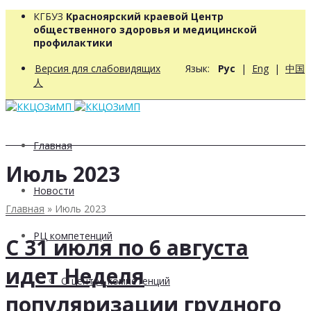
КГБУЗ
Красноярский краевой Центр
общественного здоровья и медицинской
профилактики
Версия для слабовидящих
Язык:
Рус
|
Eng
|
中国
人
Главная
Июль 2023
Новости
Главная
»
Июль 2023
РЦ компетенций
С 31 июля по 6 августа
идет Неделя
О центре компетенций
популяризации грудного