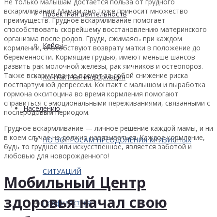
Не только малышам достается польза от грудного
вскармливания! Мамам оно тоже приносит множество
Проектная деятельность
преимуществ. Грудное вскармливание помогает
способствовать скорейшему восстановлению материнского
организма после родов. Груди, сжимаясь при каждом
Кейсы
кормлении, способствуют возврату матки в положение до
беременности. Кормящие грудью, имеют меньше шансов
развить рак молочной железы, рак яичников и остеопороз.
Также вскармливание влечет за собой снижение риска
Контактная информация
постпартумной депрессии. Контакт с малышом и выработка
гормона окситоцина во время кормления помогают
справиться с эмоциональными переживаниями, связанными с
Населению
послеродовым периодом.
Грудное вскармливание — личное решение каждой мамы, и ни
в коем случае не должно навязываться. Каждое кормление,
ПО ВОПРОСАМ ПРЕОДОЛЕНИЯ КРИЗИСНЫХ
будь то грудное или искусственное, является заботой и
любовью для новорожденного!
СИТУАЦИЙ
Мобильный Центр
здоровья начал свою
Профилактика