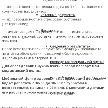
— экспресс-оценка состояния сердца по ЭКГ — сигналам от
конечностей (кардиовизор);
Уставные документы
— экспресс-диагностика стрессовых состояний
(тестирование);
Документы
— гимнастика для глаз (профилактика астигматизма и
развития глаукомы), суставная гимнастика , антистрессовые
практики;
Сведения о результатах
После осмотра жители получат рекомендации специалиста
по итогам обследования с выдачей «Карты здоровья»,
информационный материал ЗОЖ.
проведения специальной оценки
Для обследования нужно взять с собой паспорт или
медицинский полис.
условий труда на рабочих местах
Мобильный Центр здоровья «Лаборатории Здоровья»
будет работать с 10-00 до 18-00 по субботам и
воскресеньям, начиная с 29 июля. С местами и датами
его работы можно ознакомиться ниже.
Оплата труда