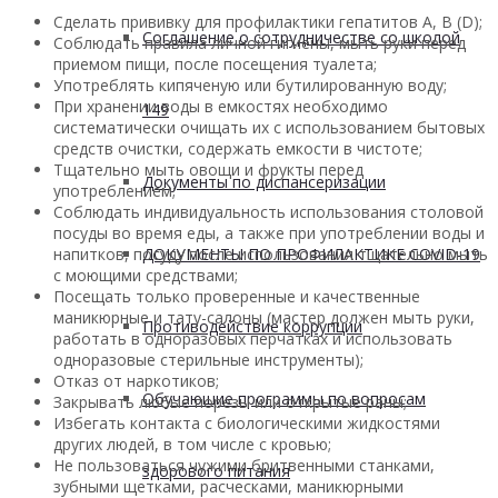
Сделать прививку для профилактики гепатитов А, В (D);
Соглашение о сотрудничестве со школой
Соблюдать правила личной гигиены, мыть руки перед
приемом пищи, после посещения туалета;
Употреблять кипяченую или бутилированную воду;
При хранении воды в емкостях необходимо
149
систематически очищать их с использованием бытовых
средств очистки, содержать емкости в чистоте;
Тщательно мыть овощи и фрукты перед
Документы по диспансеризации
употреблением;
Соблюдать индивидуальность использования столовой
посуды во время еды, а также при употреблении воды и
напитков, посуду после использования тщательно мыть
ДОКУМЕНТЫ ПО ПРОФИЛАКТИКЕ COVID-19
с моющими средствами;
Посещать только проверенные и качественные
маникюрные и тату-салоны (мастер должен мыть руки,
Противодействие коррупции
работать в одноразовых перчатках и использовать
одноразовые стерильные инструменты);
Отказ от наркотиков;
Обучающие программы по вопросам
Закрывать любые порезы или открытые раны;
Избегать контакта с биологическими жидкостями
других людей, в том числе с кровью;
Не пользоваться чужими бритвенными станками,
здорового питания
зубными щетками, расческами, маникюрными