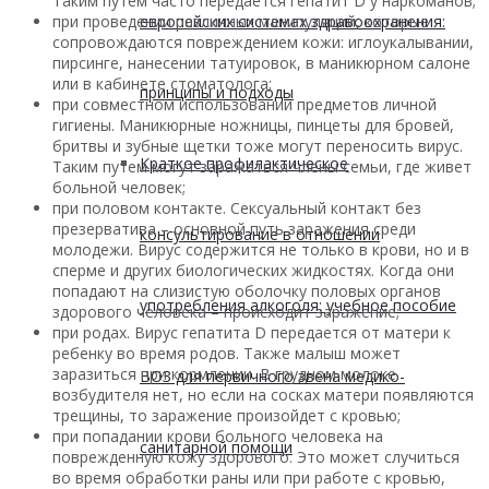
Таким путем часто передается гепатит D у наркоманов;
при проведении различных манипуляций, которые
европейских системах здравоохранения:
сопровождаются повреждением кожи: иглоукалывании,
пирсинге, нанесении татуировок, в маникюрном салоне
или в кабинете стоматолога;
принципы и подходы
при совместном использовании предметов личной
гигиены. Маникюрные ножницы, пинцеты для бровей,
бритвы и зубные щетки тоже могут переносить вирус.
Краткое профилактическое
Таким путем могут заражаться члены семьи, где живет
больной человек;
при половом контакте. Сексуальный контакт без
презерватива – основной путь заражения среди
консультирование в отношении
молодежи. Вирус содержится не только в крови, но и в
сперме и других биологических жидкостях. Когда они
попадают на слизистую оболочку половых органов
употребления алкоголя: учебное пособие
здорового человека – происходит заражение;
при родах. Вирус гепатита D передается от матери к
ребенку во время родов. Также малыш может
заразиться при кормлении. В грудном молоке
ВОЗ для первичного звена медико-
возбудителя нет, но если на сосках матери появляются
трещины, то заражение произойдет с кровью;
при попадании крови больного человека на
санитарной помощи
поврежденную кожу здорового. Это может случиться
во время обработки раны или при работе с кровью,