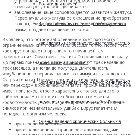
утренние часы, появляются зуд, моча приобретает
Ролики для врачей
темный цвет, кал обесцвечивается;
заболевание чаще сопровождается развитием желтухи.
Первоначально желтушное окрашивание приобретают
Эффективность систем здравоохранения:
склеры, слизистая оболочка твердого неба и уздечка
языка, позднее окрашивается кожа.
Выявлено, что острое заболевание может протекать с
как сделать измерение показателей частью
ограниченными симптомами или бессимптомно. После того,
как вирус попадает в организм, он начинает там
размножаться. Симптомы гепатита D проявляются не сразу.
До первых признаков болезни проходит от трех недель до
политики и управления?
трех месяцев, а иногда до полугода. Длительность
инкубационного периода зависит от иммунитета человека.
Острый гепатит D может закончится или выздоровлением
Организация первичной медико-санитарной
или переходом в хронический гепатит. Хроническая форма не
имеет признаков, строго характерных только для этого
заболевания. Но почти у всех больных отмечается
помощи в условиях меняющейся Европы
кровоточивость дёсен, носовые кровотечения, появление
синяков при незначительных ушибах. Вирус гепатита D
попадает в организм человека:
Оценка ведения хронических больных в
при переливании крови;
при использовании шприцов несколькими людьми.