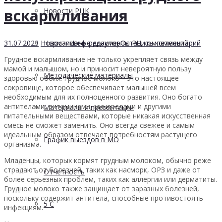
вскармливания
Новости РЦК
31.07.2023
Новости
Шеф-редактор
Оставить комментарий
Нормативные документы РЦ компетенций
Грудное вскармливание не только укрепляет связь между
мамой и малышом, но и приносит невероятную пользу
Методические материалы
здоровью обоих. Грудное молоко – это настоящее
сокровище, которое обеспечивает малышей всем
необходимым для их полноценного развития. Оно богато
антителами, витаминами, минералами и другими
Материалы и презентации
питательными веществами, которые никакая искусственная
смесь не сможет заменить. Оно всегда свежее и самым
идеальным образом отвечает потребностям растущего
График выездов в МО
организма.
Младенцы, которых кормят грудным молоком, обычно реже
страдают от болезней, таких как насморк, ОРЗ и даже от
Отчетность
более серьезных проблем, таких как аллергии или дерматиты.
Грудное молоко также защищает от заразных болезней,
поскольку содержит антитела, способные противостоять
5 С
инфекциям.