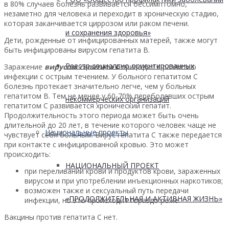
в 80% случаев болезнь развивается бессимптомно,
незаметно для человека и переходит в хроническую стадию,
которая заканчивается циррозом или раком печени.
и сохранения здоровья»
Дети, рожденные от инфицированных матерей, также могут
быть инфицированы вирусом гепатита В.
Реестр социально ориентированных
Заражение
вирусом гепатита С
приводит к развитию
инфекции с острым течением. У больного гепатитом С
болезнь протекает значительно легче, чем у больных
гепатитом В. Тем не менее у 60-70% переболевших острым
некоммерческих организаций
гепатитом С развивается хронический гепатит.
Продолжительность этого периода может быть очень
длительной до 20 лет, в течение которого человек чаще не
Национальные проекты
чувствует себя больным. Вирус гепатита С также передается
при контакте с инфицированной кровью. Это может
происходить:
НАЦИОНАЛЬНЫЙ ПРОЕКТ
при переливании крови и продуктов крови, зараженных
вирусом и при употреблении инъекционных наркотиков;
возможен также и сексуальный путь передачи
«ПРОДОЛЖИТЕЛЬНАЯ И АКТИВНАЯ ЖИЗНЬ»
инфекции, но это происходит гораздо реже.
Вакцины против гепатита С нет.