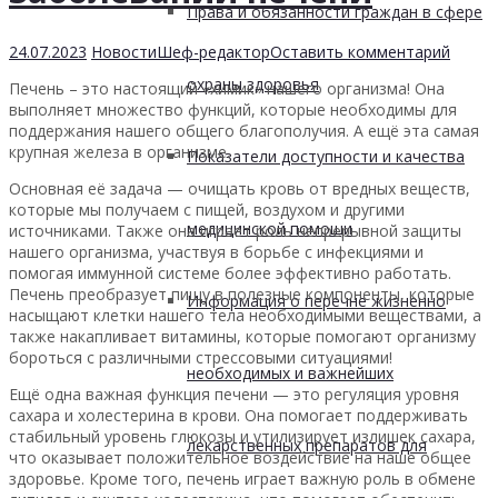
Права и обязанности граждан в сфере
24.07.2023
Новости
Шеф-редактор
Оставить комментарий
охраны здоровья
Печень – это настоящий «химик» нашего организма! Она
выполняет множество функций, которые необходимы для
поддержания нашего общего благополучия. А ещё эта самая
крупная железа в организме.
Показатели доступности и качества
Основная её задача — очищать кровь от вредных веществ,
которые мы получаем с пищей, воздухом и другими
медицинской помощи
источниками. Также она играет роль непрерывной защиты
нашего организма, участвуя в борьбе с инфекциями и
помогая иммунной системе более эффективно работать.
Печень преобразует пищу в полезные компоненты, которые
Информация о перечне жизненно
насыщают клетки нашего тела необходимыми веществами, а
также накапливает витамины, которые помогают организму
бороться с различными стрессовыми ситуациями!
необходимых и важнейших
Ещё одна важная функция печени — это регуляция уровня
сахара и холестерина в крови. Она помогает поддерживать
стабильный уровень глюкозы и утилизирует излишек сахара,
лекарственных препаратов для
что оказывает положительное воздействие на наше общее
здоровье. Кроме того, печень играет важную роль в обмене