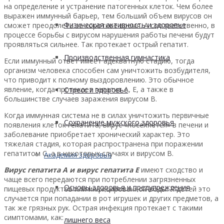
на определение и устранение патогенных клеток. Чем более
выражен иммунный барьер, тем больший объем вирусов он
Физическая активность и здоровье
сможет преодолеть за короткое время. А соответственно, в
процессе борьбы с вирусом нарушения работы печени будут
проявляться сильнее. Так протекает острый гепатит.
Производственная гимнастика
Если иммунный ответ имеет адекватную стадию, тогда
организм человека способен сам уничтожить возбудителя,
что приводит к полному выздоровлению. Это обычное
явление, когда протекает гепатит А, Е, а также в
Стресс и здоровье
большинстве случаев заражения вирусом В.
Когда иммунная система не в силах уничтожить первичные
Сохранение мужского здоровья
появления клеток гепатита, вирус «поселяется» в печени и
заболевание приобретает хронический характер. Это
тяжелая стадия, которая распространена при поражении
гепатитом С, а в некоторых случаях и вирусом В.
Академия здоровья
Вирус гепатита А и вирус гепатита Е
имеют сходство и
чаще всего передаются при потреблении загрязненных
Основы здоровья и предупреждения
пищевых продуктов или инфицированной воды. У детей это
случается при попадании в рот игрушек и других предметов, а
так же грязных рук. Острая инфекция протекает с такими
симптомами, как:
лишнего веса