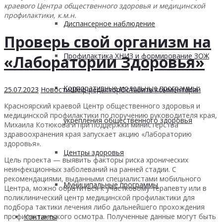
краевого Центра общественного здоровья и медицинской
профилактики, к.м.н.
Диспансерное наблюдение
Проверь свой организм на
Профилактика ХНИЗ и формирование ЗОЖ
«Лаборатории Здоровья»
Корпоративные модельные программы
25.07.2023
Новости
Шеф-редактор
Оставить комментарий
Красноярский краевой Центр общественного здоровья и
медицинской профилактики по поручению руководителя края,
укрепления общественного здоровья
Михаила Котюкова и при поддержки министерства
здравоохранения края запускает акцию «Лабораторию
здоровья».
Центры здоровья
Цель проекта — выявить факторы риска хронических
неинфекционных заболеваний на ранней стадии. С
рекомендациями, выданными специалистами мобильного
Муниципальные программы
Центра, можно обратиться к участковому терапевту или в
поликлинический центр медицинской профилактики для
подбора тактики лечения либо дальнейшего прохождения
профилактического осмотра. Полученные данные могут быть
Контакты