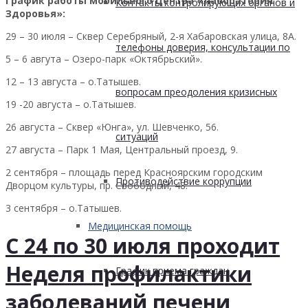
График работы мобильного Центра «Лаборатория
Контакты контролирующих органов и
Здоровья»:
29 – 30 июля – Сквер Серебряный, 2-я Хабаровская улица, 8А.
телефоны доверия, консультации по
5 – 6 авгута – Озеро-парк «Октябрьский».
12 – 13 августа – о.Татышев.
вопросам преодоления кризисных
19 -20 августа – о.Татышев.
26 августа – Сквер «Юнга», ул. Шевченко, 56.
ситуаций
27 августа – Парк 1 Мая, Центральный проезд, 9.
2 сентября – площадь перед Красноярским городским
Противодействие коррупции
Дворцом культуры, пр. Свободный, 48.
3 сентября – о.Татышев.
Медицинская помощь
С 24 по 30 июля проходит
Неделя профилактики
График приема граждан
заболеваний печени