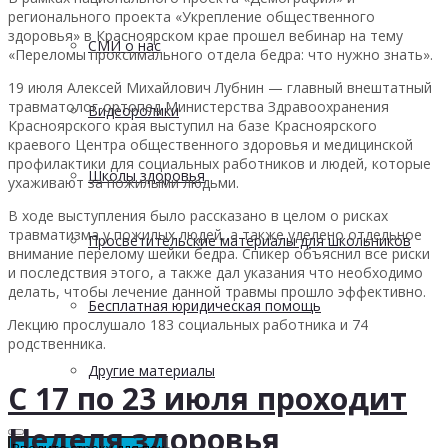
регионального проекта «Укрепление общественного
здоровья» в Красноярском крае прошел вебинар на тему
СМИ о нас
«Переломы проксимального отдела бедра: что нужно знать».
19 июля Алексей Михайлович Лубнин — главный внештатный
травматолог-ортопед Министерства Здравоохранения
Видеоролики
Красноярского края выступил на базе Красноярского
краевого Центра общественного здоровья и медицинской
профилактики для социальных работников и людей, которые
Школы здоровья
ухаживают за пожилыми людьми.
В ходе выступления было рассказано в целом о рисках
травматизма у пожилых людей, а также уделено отдельное
Просветительские материалы для школьников
внимание перелому шейки бедра. Спикер объяснил все риски
и последствия этого, а также дал указания что необходимо
делать, чтобы лечение данной травмы прошло эффективно.
Бесплатная юридическая помощь
Лекцию прослушало 183 социальных работника и 74
родственника.
Другие материалы
С 17 по 23 июля проходит
Неделя здоровья