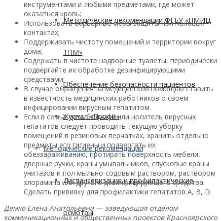
инструментами и любыми предметами, где может
оказаться кровь;
Методические рекомендации ФГБУ «НМИЦ
Использовать барьерные меры защиты при половых
контактах;
Поддерживать чистоту помещений и территории вокруг
дома;
ТПМ»
Содержать в чистоте надворные туалеты, периодически
подвергайте их обработке дезинфицирующими
средствами;
Обеспечение безопасности пациентов
В случае обращения за медицинской помощью ставить
в известность медицинских работников о своем
инфицировании вирусным гепатитом.
Журнал «Профи»
Если в семье есть больной или носитель вирусных
гепатитов следует проводить текущую уборку
помещений в резиновых перчатках, хранить отдельно
предметы его гигиены и подвергать их
Методические рекомендации
обеззараживанию, протирать поверхность мебели,
дверные ручки, краны умывальников, спусковые краны
унитазов и пол мыльно-содовым раствором, раствором
Диспансеризация и профилактические
хлорамина или другого дезинфицирующего средства.
Сделать прививку для профилактики гепатитов А, В, D.
Демко Елена Анатольевна — заведующая отделом
осмотры
коммуникационных и общественных проектов Красноярского