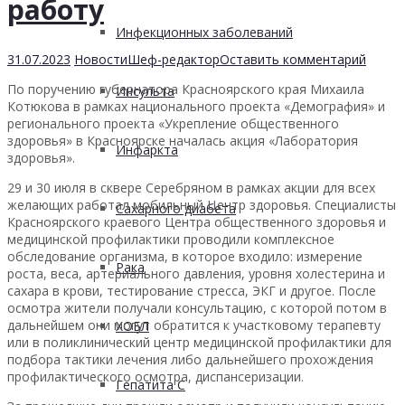
работу
Инфекционных заболеваний
31.07.2023
Новости
Шеф-редактор
Оставить комментарий
По поручению губернатора Красноярского края Михаила
Инсульта
Котюкова в рамках национального проекта «Демография» и
регионального проекта «Укрепление общественного
здоровья» в Красноярске началась акция «Лаборатория
Инфаркта
здоровья».
29 и 30 июля в сквере Серебряном в рамках акции для всех
желающих работал мобильный Центр здоровья. Специалисты
Сахарного диабета
Красноярского краевого Центра общественного здоровья и
медицинской профилактики проводили комплексное
обследование организма, в которое входило: измерение
Рака
роста, веса, артериального давления, уровня холестерина и
сахара в крови, тестирование стресса, ЭКГ и другое. После
осмотра жители получали консультацию, с которой потом в
дальнейшем они могут обратится к участковому терапевту
ХОБЛ
или в поликлинический центр медицинской профилактики для
подбора тактики лечения либо дальнейшего прохождения
профилактического осмотра, диспансеризации.
Гепатита С