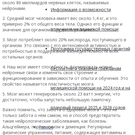
около 86 миллиардов нервных клеток, называемых
нейронами.
Информация о возможности
2. Средний мозг человека имеет вес около 1,4 кг, и это
примерно 2% от общего веса тела. Однако его функции и
получения медицинской помощи
значение для организма трудно переоценить.
3. Мозг потребляет около 20% кислорода, поступающего в
организм. Это связано с его интенсивной активностью и
Программа государственных гарантий
потребностью в поддержании жизнедеятельности всех
остальных органов.
4. Наш мозг имеет способность формировать новые
бесплатного оказания гражданам
нейронные связи и изменять свое строение и
функционирование в зависимости от опыта и обучения. Это
свойство называется пластичностью мозга.
медицинской помощи на 2024 год и на
5. Мозг может генерировать около 23 ватт энергии, что
достаточно, чтобы запустить небольшую лампочку.
плановый период 2025 и 2026 годов
Важно помнить, что забота о здоровье мозга – это не
только забота о нем самом, но и способ предотвратить
такие нейрологические заболевания, как болезнь
Альцгеймера, паркинсонизм и деменция. Регулярные
Разное
физические упражнения, питание, содержащее витамины и