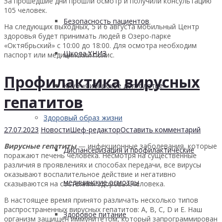
За прошедшие дни прошли осмотр и получили консультацию
105 человек.
Безопасность пациентов
На следующих выходных, 5 и 6 августа мобильный Центр
здоровья будет принимать людей в Озеро-парке
«Октябрьский» с 10:00 до 18:00. Для осмотра необходим
Школа ХНИЗ
паспорт или медицинский полис.
Профилактика вирусных
Клуб «Сибирское долголетие»
гепатитов
Здоровый образ жизни
27.07.2023
Новости
Шеф-редактор
Оставить комментарий
Вирусные гепатиты
— инфекционные заболевания, которые
Диспансеризация и профилактические
поражают печень человека. Несмотря на существенные
различия в проявлениях и способах передачи, все вирусы
оказывают воспалительное действие и негативно
медицинские осмотры
сказываются на состоянии здоровья человека.
В настоящее время принято различать несколько типов
распространенных вирусных гепатитов: A, В, С, D и E. Наш
Здоровое питание
организм защищен иммунитетом, который запрограммирован