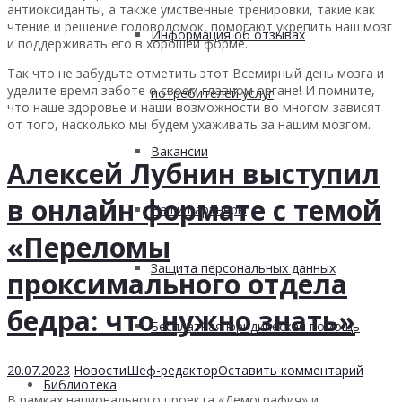
антиоксиданты, а также умственные тренировки, такие как
чтение и решение головоломок, помогают укрепить наш мозг
Информация об отзывах
и поддерживать его в хорошей форме.
Так что не забудьте отметить этот Всемирный день мозга и
уделите время заботе о своем главном органе! И помните,
потребителей услуг
что наше здоровье и наши возможности во многом зависят
от того, насколько мы будем ухаживать за нашим мозгом.
Вакансии
Алексей Лубнин выступил
в онлайн формате с темой
Наши партнеры
«Переломы
Защита персональных данных
проксимального отдела
бедра: что нужно знать»
Бесплатная юридическая помощь
20.07.2023
Новости
Шеф-редактор
Оставить комментарий
Библиотека
В рамках национального проекта «Демография» и