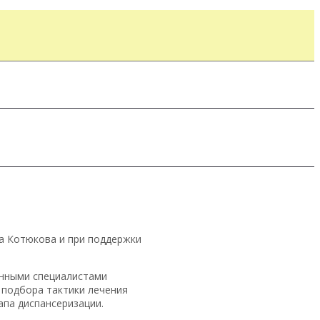
а Котюкова и при поддержки
анными специалистами
 подбора тактики лечения
па диспансеризации.