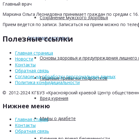
Главный врач
Маркина Ольга Леонидовна принимает граждан по средам с 16.0
Сохранение мужского здоровья
Прием ведется по записи. Записаться на прием можно по телеф
Полезные ссылки
Академия здоровья
Главная страница
Основы здоровья и предупреждения лишнего 
Новости
Контакты
Обратная связь
Согласие на обработку персоональных данных
Пищевые привычки подростков
Политика конфидициальности
© 2012-2024 КГБУЗ «Красноярский краевой Центр общественн
Вред курения
Нижнее меню
Мифы о диабете
Главная старая
Контакты
Обратная связь
Курение во время беременности