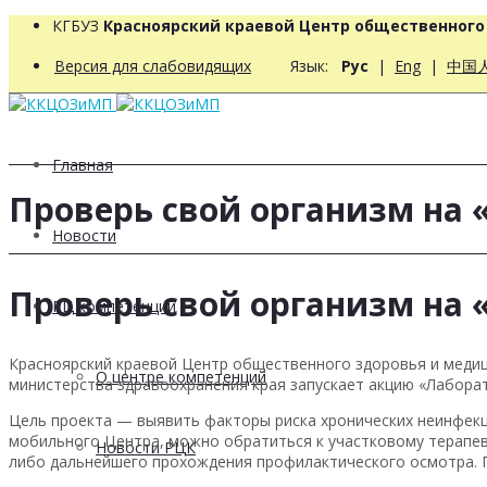
КГБУЗ
Красноярский краевой Центр общественног
Версия для слабовидящих
Язык:
Рус
|
Eng
|
中国
Главная
Проверь свой организм на
Новости
Проверь свой организм на
РЦ компетенций
Красноярский краевой Центр общественного здоровья и медиц
О центре компетенций
министерства здравоохранения края запускает акцию «Лабора
Цель проекта — выявить факторы риска хронических неинфекц
мобильного Центра, можно обратиться к участковому терапев
Новости РЦК
либо дальнейшего прохождения профилактического осмотра. П