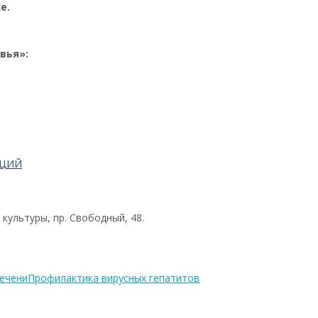
е.
вья»:
АЦИЙ
культуры, пр. Свободный, 48.
печени
Профилактика вирусных гепатитов