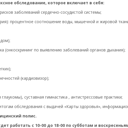
сное обследование, которое включает в себя:
 рисков заболеваний сердечно-сосудистой системы;
ия): процентное соотношение воды, мышечной и жировой ткани
дом);
ха (онкоскрининг по выявлению заболеваний органов дыхания);
гких);
нечностей (кардиовизор);
 глаукомы), суставная гимнастика , антистрессовые практики;
 итогам обследования с выдачей «Карты здоровья», информаци
дицинский полис.
 работать с 10-00 до 18-00 по субботам и воскресеньям,