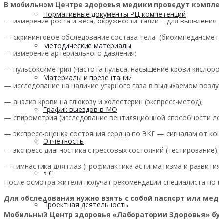
В мобильном Центре здоровья медики проведут комплек
Нормативные документы РЦ компетенций
— измерение роста и веса, окружности талии – для выявления
— скрининговое обследование состава тела (биоимпедансметр
Методические материалы
— измерение артериального давления;
— пульсоксиметрия (частота пульса, насыщение крови кислоро
Материалы и презентации
— исследование на наличие угарного газа в выдыхаемом возду
— анализ крови на глюкозу и холестерин (экспресс-метод);
График выездов в МО
— спирометрия (исследование вентиляционной способности ле
— экспресс-оценка состояния сердца по ЭКГ — сигналам от ко
Отчетность
— экспресс-диагностика стрессовых состояний (тестирование);
— гимнастика для глаз (профилактика астигматизма и развития
5 С
После осмотра жители получат рекомендации специалиста по
Для обследования нужно взять с собой паспорт или ме
Проектная деятельность
Мобильный Центр здоровья «Лаборатории Здоровья» будет