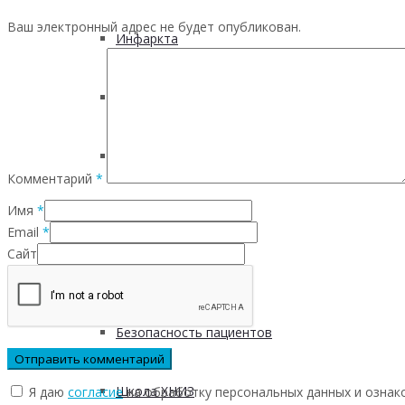
Ваш электронный адрес не будет опубликован.
Инфаркта
Сахарного диабета
Рака
Комментарий
*
Имя
*
ХОБЛ
Email
*
Сайт
Гепатита С
Безопасность пациентов
Школа ХНИЗ
Я даю
согласие
на обработку персональных данных и ознак