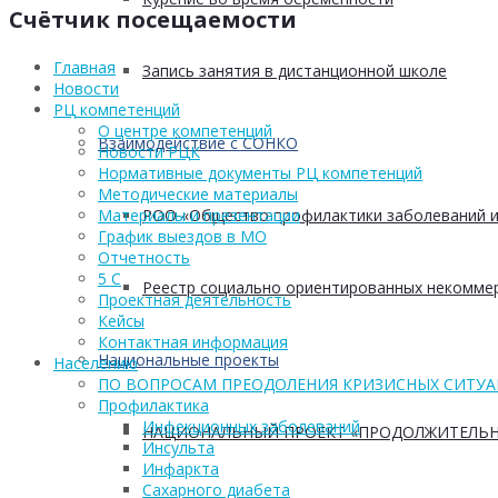
Счётчик посещаемости
Главная
Запись занятия в дистанционной школе
Новости
РЦ компетенций
О центре компетенций
Взаимодействие с СОНКО
Новости РЦК
Нормативные документы РЦ компетенций
Методические материалы
РОО «Общество профилактики заболеваний и
Материалы и презентации
График выездов в МО
Отчетность
5 С
Реестр социально ориентированных некоммер
Проектная деятельность
Кейсы
Контактная информация
Национальные проекты
Населению
ПО ВОПРОСАМ ПРЕОДОЛЕНИЯ КРИЗИСНЫХ СИТУ
Профилактика
Инфекционных заболеваний
НАЦИОНАЛЬНЫЙ ПРОЕКТ «ПРОДОЛЖИТЕЛЬН
Инсульта
Инфаркта
Сахарного диабета