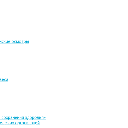
нские осмотры
веса
 сохранения здоровья»
ческих организаций