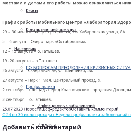
местами и датами его работы можно ознакомиться ниж
Кейсы
График работы мобильного Центра «Лаборатория Здоро
Контактная информация
29 – 30 июля – Сквер Серебряный, 2-я Хабаровская улица, 8А.
5 – 6 авгута – Озеро-парк «Октябрьский».
Населению
12 – 13 августа – о.Татышев.
19 -20 августа – о.Татышев.
ПО ВОПРОСАМ ПРЕОДОЛЕНИЯ КРИЗИСНЫХ СИТУ
26 августа – Сквер «Юнга», ул. Шевченко, 56.
27 августа – Парк 1 Мая, Центральный проезд, 9.
Профилактика
2 сентября – площадь перед Красноярским городским Дворцом 
3 сентября – о.Татышев.
Инфекционных заболеваний
25.07.2023
Новости
Шеф-редактор
Оставить комментарий
С 24 по 30 июля проходит Неделя профилактики заболеваний 
Инсульта
Добавить комментарий