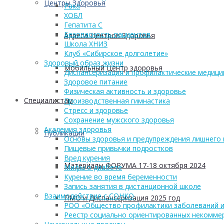
Центры Здоровья
Рака
ХОБЛ
Гепатита С
Безопасность пациентов
Адреса Центров Здоровья
Школа ХНИЗ
Клуб «Сибирское долголетие»
Здоровый образ жизни
Мобильный Центр здоровья
Диспансеризация и профилактические медици
Здоровое питание
Физическая активность и здоровье
Cпециалистам
Производственная гимнастика
Стресс и здоровье
Сохранение мужского здоровья
Академия здоровья
Публикации
Основы здоровья и предупреждения лишнего 
Пищевые привычки подростков
Вред курения
Материалы ФОРУМА 17-18 октября 2024
Мифы о диабете
Курение во время беременности
Запись занятия в дистанционной школе
Взаимодействие с СОНКО
ПМО и Диспансеризация 2025 год
РОО «Общество профилактики заболеваний и
Реестр социально ориентированных некоммер