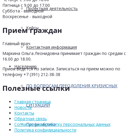
Пятница с 9.00 до 17.00
Проектная деятельность
Суббота - выходной
Воскресенье - выходной
Кейсы
Прием граждан
Главный врач
Контактная информация
Маркина Ольга Леонидовна принимает граждан по средам с
16.00 до 18.00.
Населению
Прием ведется по записи. Записаться на прием можно по
телефону +7 (391) 212-38-38
ПО ВОПРОСАМ ПРЕОДОЛЕНИЯ КРИЗИСНЫХ
Полезные ссылки
Главная страница
СИТУАЦИЙ
Новости
Контакты
Обратная связь
Профилактика
Согласие на обработку персоональных данных
Политика конфидициальности