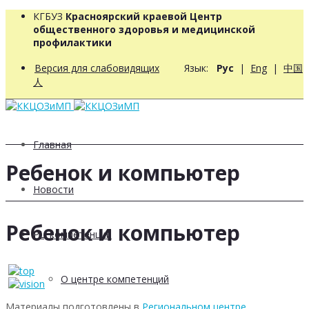
КГБУЗ
Красноярский краевой Центр
общественного здоровья и медицинской
профилактики
Версия для слабовидящих
Язык:
Рус
|
Eng
|
中国
人
Главная
Ребенок и компьютер
Новости
Ребенок и компьютер
РЦ компетенций
О центре компетенций
Материалы подготовлены в
Региональном центре