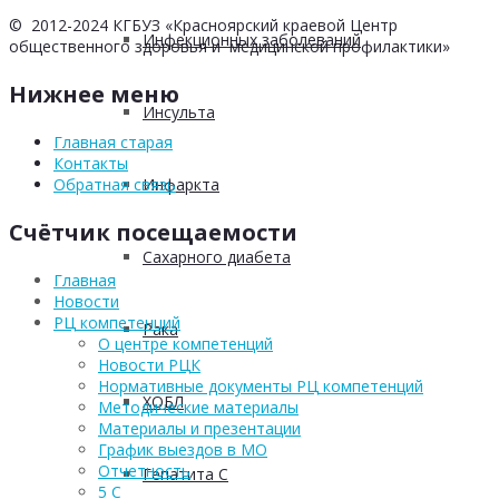
© 2012-2024 КГБУЗ «Красноярский краевой Центр
Инфекционных заболеваний
общественного здоровья и медицинской профилактики»
Нижнее меню
Инсульта
Главная старая
Контакты
Инфаркта
Обратная связь
Счётчик посещаемости
Сахарного диабета
Главная
Новости
РЦ компетенций
Рака
О центре компетенций
Новости РЦК
Нормативные документы РЦ компетенций
ХОБЛ
Методические материалы
Материалы и презентации
График выездов в МО
Отчетность
Гепатита С
5 С