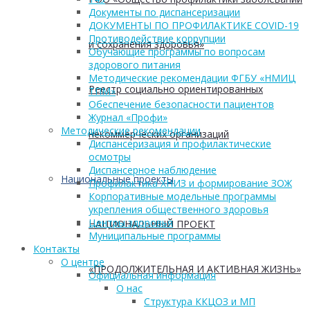
Документы по диспансеризации
ДОКУМЕНТЫ ПО ПРОФИЛАКТИКЕ COVID-19
Противодействие коррупции
и сохранения здоровья»
Обучающие программы по вопросам
здорового питания
Методические рекомендации ФГБУ «НМИЦ
Реестр социально ориентированных
ТПМ»
Обеспечение безопасности пациентов
Журнал «Профи»
Методические рекомендации
некоммерческих организаций
Диспансеризация и профилактические
осмотры
Диспансерное наблюдение
Национальные проекты
Профилактика ХНИЗ и формирование ЗОЖ
Корпоративные модельные программы
укрепления общественного здоровья
Центры здоровья
НАЦИОНАЛЬНЫЙ ПРОЕКТ
Муниципальные программы
Контакты
О центре
«ПРОДОЛЖИТЕЛЬНАЯ И АКТИВНАЯ ЖИЗНЬ»
Официальная информация
О нас
Структура ККЦОЗ и МП