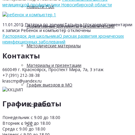
медицинской профилактики Новосибирской области
Новости РЦК
11.01.2015
Пятёрка по зрению
Татьяна Шокарева
Комментарии
Нормативные документы РЦ компетенций
к записи Ребенок и компьютер
отключены
Распорядок дня школьника
О рисках развития хронических
неинфекционных заболеваний
Методические материалы
Контакты
Материалы и презентации
660049 г. Красноярск, Проспект Мира, 7а, 3 этаж
+7 (391) 212-38-38
krascmp@yandex.ru
График выездов в МО
График работы
Отчетность
Понедельник с 9.00 до 18.00
Вторник с 9.00 до 18.00
5 С
Среда с 9.00 до 18.00
Четверг с 9.00 до 18.00