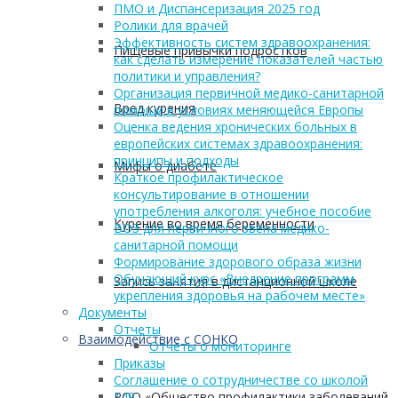
ПМО и Диспансеризация 2025 год
Ролики для врачей
Эффективность систем здравоохранения:
Пищевые привычки подростков
как сделать измерение показателей частью
политики и управления?
Организация первичной медико-санитарной
Вред курения
помощи в условиях меняющейся Европы
Оценка ведения хронических больных в
европейских системах здравоохранения:
принципы и подходы
Мифы о диабете
Краткое профилактическое
консультирование в отношении
употребления алкоголя: учебное пособие
Курение во время беременности
ВОЗ для первичного звена медико-
санитарной помощи
Формирование здорового образа жизни
Обучающий курс «Внедрение программ
Запись занятия в дистанционной школе
укрепления здоровья на рабочем месте»
Документы
Отчеты
Взаимодействие с СОНКО
Отчеты о мониторинге
Приказы
Соглашение о сотрудничестве со школой
РОО «Общество профилактики заболеваний
149