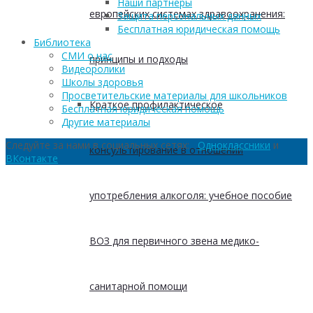
Наши партнеры
европейских системах здравоохранения:
Защита персональных данных
Бесплатная юридическая помощь
Библиотека
СМИ о нас
принципы и подходы
Видеоролики
Школы здоровья
Просветительские материалы для школьников
Краткое профилактическое
Бесплатная юридическая помощь
Другие материалы
Следуйте за нами в социальных сетях:
Одноклассники
и
консультирование в отношении
ВКонтакте
употребления алкоголя: учебное пособие
ВОЗ для первичного звена медико-
санитарной помощи