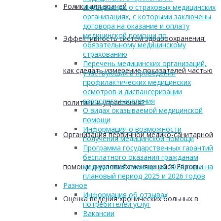
Ролики для врачей
Информация о страховых медицинских
организациях, с которыми заключены
договора на оказание и оплату
медицинской помощи по
Эффективность систем здравоохранения:
обязательному медицинскому
страхованию
Перечень медицинских организаций,
как сделать измерение показателей частью
участвующих в проведении
профилактических медицинских
осмотров и диспансеризации
взрослого населения
политики и управления?
О видах оказываемой медицинской
помощи
Информация о возможности
Организация первичной медико-санитарной
получения медицинской помощи
Программа государственных гарантий
бесплатного оказания гражданам
помощи в условиях меняющейся Европы
медицинской помощи на 2024 год и на
плановый период 2025 и 2026 годов
Разное
Информация об отзывах
Оценка ведения хронических больных в
потребителей услуг
Вакансии