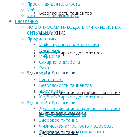
Проектная деятельность
Кейсы
Безопасность пациентов
Контактная информация
Населению
ПО ВОПРОСАМ ПРЕОДОЛЕНИЯ КРИЗИСНЫХ
Школа ХНИЗ
СИТУАЦИЙ
Профилактика
Инфекционных заболеваний
Инсульта
Клуб «Сибирское долголетие»
Инфаркта
Сахарного диабета
Рака
Здоровый образ жизни
ХОБЛ
Гепатита С
Безопасность пациентов
Школа ХНИЗ
Диспансеризация и профилактические
Клуб «Сибирское долголетие»
Здоровый образ жизни
Диспансеризация и профилактические
медицинские осмотры
медицинские осмотры
Здоровое питание
Физическая активность и здоровье
Производственная гимнастика
Здоровое питание