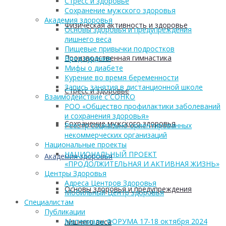
Стресс и здоровье
Сохранение мужского здоровья
Академия здоровья
Физическая активность и здоровье
Основы здоровья и предупреждения
лишнего веса
Пищевые привычки подростков
Производственная гимнастика
Вред курения
Мифы о диабете
Курение во время беременности
Запись занятия в дистанционной школе
Стресс и здоровье
Взаимодействие с СОНКО
РОО «Общество профилактики заболеваний
и сохранения здоровья»
Сохранение мужского здоровья
Реестр социально ориентированных
некоммерческих организаций
Национальные проекты
НАЦИОНАЛЬНЫЙ ПРОЕКТ
Академия здоровья
«ПРОДОЛЖИТЕЛЬНАЯ И АКТИВНАЯ ЖИЗНЬ»
Центры Здоровья
Адреса Центров Здоровья
Основы здоровья и предупреждения
Мобильный Центр здоровья
Cпециалистам
Публикации
Материалы ФОРУМА 17-18 октября 2024
лишнего веса