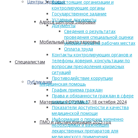
Центры Здоровья
Вышестоящие организации и
контролирующие органы
Государственное задание
Уставные документы
Адреса Центров Здоровья
Документы
Сведения о результатах
проведения специальной оценки
Мобильный Центр здоровья
условий труда на рабочих местах
Оплата труда
Контакты контролирующих органов и
телефоны доверия, консультации по
Cпециалистам
вопросам преодоления кризисных
ситуаций
Противодействие коррупции
Публикации
Медицинская помощь
График приема граждан
Права и обязанности граждан в сфере
охраны здоровья
Материалы ФОРУМА 17-18 октября 2024
Показатели доступности и качества
медицинской помощи
Информация о перечне жизненно
ПМО и Диспансеризация 2025 год
необходимых и важнейших
лекарственных препаратов для
медицинского применения