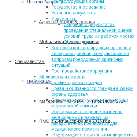
контролирующие органы
Центры Здоровья
Государственное задание
Уставные документы
Документы
Адреса Центров Здоровья
Сведения о результатах
проведения специальной оценки
условий труда на рабочих местах
Мобильный Центр здоровья
Оплата труда
Контакты контролирующих органов и
телефоны доверия, консультации по
вопросам преодоления кризисных
Cпециалистам
ситуаций
Противодействие коррупции
Медицинская помощь
Публикации
График приема граждан
Права и обязанности граждан в сфере
охраны здоровья
Показатели доступности и качества
Материалы ФОРУМА 17-18 октября 2024
медицинской помощи
Информация о перечне жизненно
необходимых и важнейших
ПМО и Диспансеризация 2025 год
лекарственных препаратов для
медицинского применения
Информация о страховых медицинских