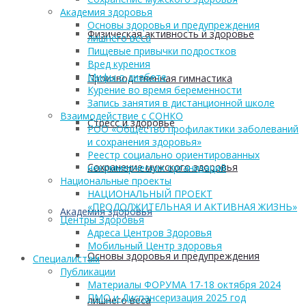
Академия здоровья
Основы здоровья и предупреждения
Физическая активность и здоровье
лишнего веса
Пищевые привычки подростков
Вред курения
Мифы о диабете
Производственная гимнастика
Курение во время беременности
Запись занятия в дистанционной школе
Взаимодействие с СОНКО
Стресс и здоровье
РОО «Общество профилактики заболеваний
и сохранения здоровья»
Реестр социально ориентированных
Сохранение мужского здоровья
некоммерческих организаций
Национальные проекты
НАЦИОНАЛЬНЫЙ ПРОЕКТ
«ПРОДОЛЖИТЕЛЬНАЯ И АКТИВНАЯ ЖИЗНЬ»
Академия здоровья
Центры Здоровья
Адреса Центров Здоровья
Мобильный Центр здоровья
Основы здоровья и предупреждения
Cпециалистам
Публикации
Материалы ФОРУМА 17-18 октября 2024
ПМО и Диспансеризация 2025 год
лишнего веса