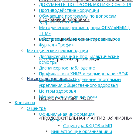
ДОКУМЕНТЫ ПО ПРОФИЛАКТИКЕ COVID-19
Противодействие коррупции
Обучающие программы по вопросам
и сохранения здоровья»
здорового питания
Методические рекомендации ФГБУ «НМИЦ
ТПМ»
Реестр социально ориентированных
Обеспечение безопасности пациентов
Журнал «Профи»
Методические рекомендации
Диспансеризация и профилактические
некоммерческих организаций
осмотры
Диспансерное наблюдение
Профилактика ХНИЗ и формирование ЗОЖ
Национальные проекты
Корпоративные модельные программы
укрепления общественного здоровья
Центры здоровья
Муниципальные программы
НАЦИОНАЛЬНЫЙ ПРОЕКТ
Контакты
О центре
Официальная информация
«ПРОДОЛЖИТЕЛЬНАЯ И АКТИВНАЯ ЖИЗНЬ»
О нас
Структура ККЦОЗ и МП
Вышестоящие организации и