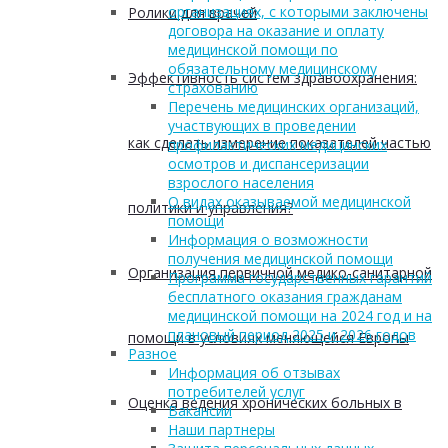
организациях, с которыми заключены
Ролики для врачей
договора на оказание и оплату
медицинской помощи по
обязательному медицинскому
Эффективность систем здравоохранения:
страхованию
Перечень медицинских организаций,
участвующих в проведении
как сделать измерение показателей частью
профилактических медицинских
осмотров и диспансеризации
взрослого населения
О видах оказываемой медицинской
политики и управления?
помощи
Информация о возможности
получения медицинской помощи
Организация первичной медико-санитарной
Программа государственных гарантий
бесплатного оказания гражданам
медицинской помощи на 2024 год и на
плановый период 2025 и 2026 годов
помощи в условиях меняющейся Европы
Разное
Информация об отзывах
потребителей услуг
Оценка ведения хронических больных в
Вакансии
Наши партнеры