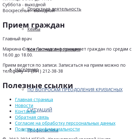
Суббота - выходной
Проектная деятельность
Воскресенье - выходной
Прием граждан
Кейсы
Главный врач
Маркина Ольга Леонидовна принимает граждан по средам с
Контактная информация
16.00 до 18.00.
Прием ведется по записи. Записаться на прием можно по
Населению
телефону +7 (391) 212-38-38
Полезные ссылки
ПО ВОПРОСАМ ПРЕОДОЛЕНИЯ КРИЗИСНЫХ
Главная страница
Новости
СИТУАЦИЙ
Контакты
Обратная связь
Согласие на обработку персоональных данных
Политика конфидициальности
Профилактика