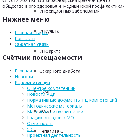
© 2012-2024 КГБУЗ «Красноярский краевой Центр
общественного здоровья и медицинской профилактики»
Инфекционных заболеваний
Нижнее меню
Инсульта
Главная старая
Контакты
Обратная связь
Инфаркта
Счётчик посещаемости
Главная
Сахарного диабета
Новости
РЦ компетенций
О центре компетенций
Рака
Новости РЦК
Нормативные документы РЦ компетенций
Методические материалы
ХОБЛ
Материалы и презентации
График выездов в МО
Отчетность
5 С
Гепатита С
Проектная деятельность