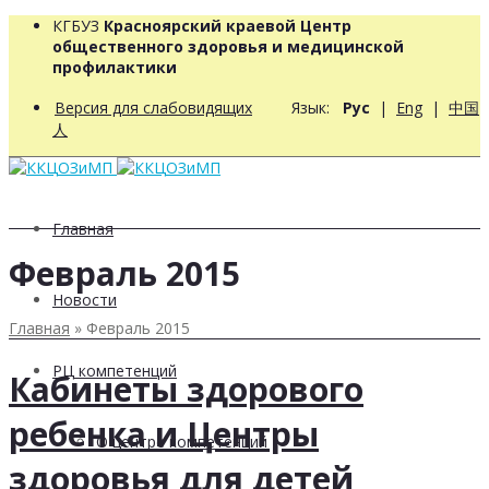
КГБУЗ
Красноярский краевой Центр
общественного здоровья и медицинской
профилактики
Версия для слабовидящих
Язык:
Рус
|
Eng
|
中国
人
Главная
Февраль 2015
Новости
Главная
»
Февраль 2015
РЦ компетенций
Кабинеты здорового
ребенка и Центры
О центре компетенций
здоровья для детей