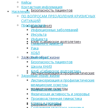
Кейсы
Контактная информация
Безопасность пациентов
Населению
ПО ВОПРОСАМ ПРЕОДОЛЕНИЯ КРИЗИСНЫХ
СИТУАЦИЙ
Профилактика
Школа ХНИЗ
Инфекционных заболеваний
Инсульта
Инфаркта
Клуб «Сибирское долголетие»
Сахарного диабета
Рака
ХОБЛ
Здоровый образ жизни
Гепатита С
Безопасность пациентов
Школа ХНИЗ
Клуб «Сибирское долголетие»
Диспансеризация и профилактические
Здоровый образ жизни
Диспансеризация и профилактические
медицинские осмотры
медицинские осмотры
Здоровое питание
Физическая активность и здоровье
Производственная гимнастика
Стресс и здоровье
Здоровое питание
Сохранение мужского здоровья