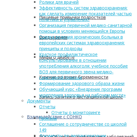
Ролики для врачей
Эффективность систем здравоохранения:
как сделать измерение показателей частью
Пищевые привычки подростков
политики и управления?
Организация первичной медико-санитарной
помощи в условиях меняющейся Европы
Оценка ведения хронических больных в
Вред курения
европейских системах здравоохранения:
принципы и подходы
Краткое профилактическое
Мифы о диабете
консультирование в отношении
употребления алкоголя: учебное пособие
ВОЗ для первичного звена медико-
Курение во время беременности
санитарной помощи
Формирование здорового образа жизни
Обучающий курс «Внедрение программ
укрепления здоровья на рабочем месте»
Запись занятия в дистанционной школе
Документы
Отчеты
Отчеты о мониторинге
Взаимодействие с СОНКО
Приказы
Соглашение о сотрудничестве со школой
149
Документы по диспансеризации
РОО «Общество профилактики заболеваний