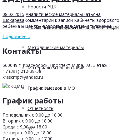
Новости РЦК
08.02.2015
Аналитические материалы
Татьяна
Шокарева
Комментарии
к записи Кабинеты здорового
ребенка и Центры здоровья для детей
отключены
Нормативные документы РЦ компетенций
Подробнее…
Методические материалы
Контакты
660049 г. Красноярск, Проспект Мира, 7а, 3 этаж
Материалы и презентации
+7 (391) 212-38-38
krascmp@yandex.ru
График выездов в МО
График работы
Отчетность
Понедельник с 9.00 до 18.00
Вторник с 9.00 до 18.00
Среда с 9.00 до 18.00
5 С
Четверг с 9.00 до 18.00
Пятница с 9.00 до 17.00