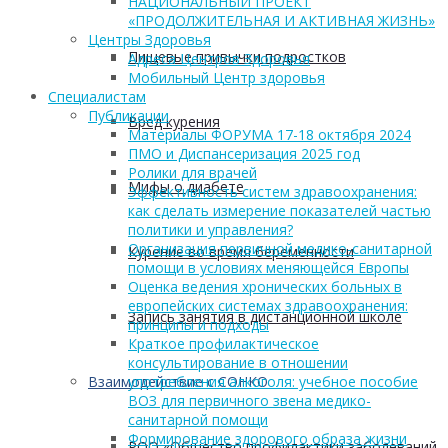
НАЦИОНАЛЬНЫЙ ПРОЕКТ
«ПРОДОЛЖИТЕЛЬНАЯ И АКТИВНАЯ ЖИЗНЬ»
Центры Здоровья
Пищевые привычки подростков
Адреса Центров Здоровья
Мобильный Центр здоровья
Cпециалистам
Публикации
Вред курения
Материалы ФОРУМА 17-18 октября 2024
ПМО и Диспансеризация 2025 год
Ролики для врачей
Мифы о диабете
Эффективность систем здравоохранения:
как сделать измерение показателей частью
политики и управления?
Организация первичной медико-санитарной
Курение во время беременности
помощи в условиях меняющейся Европы
Оценка ведения хронических больных в
европейских системах здравоохранения:
Запись занятия в дистанционной школе
принципы и подходы
Краткое профилактическое
консультирование в отношении
Взаимодействие с СОНКО
употребления алкоголя: учебное пособие
ВОЗ для первичного звена медико-
санитарной помощи
Формирование здорового образа жизни
РОО «Общество профилактики заболеваний