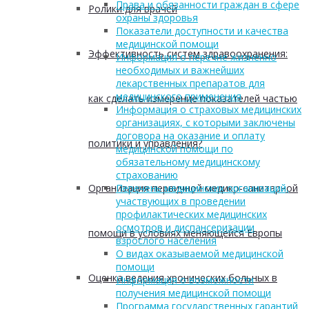
Права и обязанности граждан в сфере
Ролики для врачей
охраны здоровья
Показатели доступности и качества
медицинской помощи
Эффективность систем здравоохранения:
Информация о перечне жизненно
необходимых и важнейших
лекарственных препаратов для
медицинского применения
как сделать измерение показателей частью
Информация о страховых медицинских
организациях, с которыми заключены
договора на оказание и оплату
политики и управления?
медицинской помощи по
обязательному медицинскому
страхованию
Организация первичной медико-санитарной
Перечень медицинских организаций,
участвующих в проведении
профилактических медицинских
осмотров и диспансеризации
помощи в условиях меняющейся Европы
взрослого населения
О видах оказываемой медицинской
помощи
Оценка ведения хронических больных в
Информация о возможности
получения медицинской помощи
Программа государственных гарантий