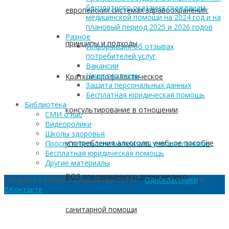
бесплатного оказания гражданам
европейских системах здравоохранения:
медицинской помощи на 2024 год и на
плановый период 2025 и 2026 годов
Разное
принципы и подходы
Информация об отзывах
потребителей услуг
Вакансии
Наши партнеры
Краткое профилактическое
Защита персональных данных
Бесплатная юридическая помощь
Библиотека
консультирование в отношении
СМИ о нас
Видеоролики
Школы здоровья
употребления алкоголя: учебное пособие
Просветительские материалы для школьников
Бесплатная юридическая помощь
Другие материалы
ВОЗ для первичного звена медико-
Следуйте за нами в социальных сетях:
Одноклассники
и
ВКонтакте
санитарной помощи