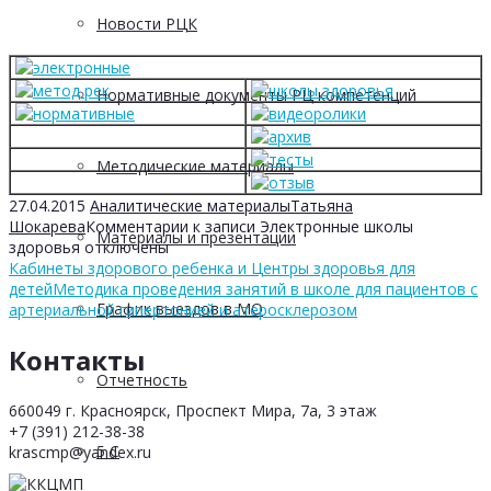
Новости РЦК
Нормативные документы РЦ компетенций
Методические материалы
27.04.2015
Аналитические материалы
Татьяна
Шокарева
Комментарии
к записи Электронные школы
Материалы и презентации
здоровья
отключены
Кабинеты здорового ребенка и Центры здоровья для
детей
Методика проведения занятий в школе для пациентов с
График выездов в МО
артериальной гипертонией и атеросклерозом
Контакты
Отчетность
660049 г. Красноярск, Проспект Мира, 7а, 3 этаж
+7 (391) 212-38-38
5 С
krascmp@yandex.ru