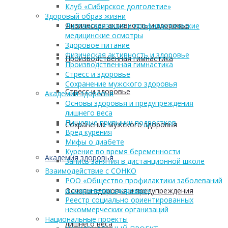
Клуб «Сибирское долголетие»
Здоровый образ жизни
Физическая активность и здоровье
Диспансеризация и профилактические
медицинские осмотры
Здоровое питание
Физическая активность и здоровье
Производственная гимнастика
Производственная гимнастика
Стресс и здоровье
Сохранение мужского здоровья
Стресс и здоровье
Академия здоровья
Основы здоровья и предупреждения
лишнего веса
Пищевые привычки подростков
Сохранение мужского здоровья
Вред курения
Мифы о диабете
Курение во время беременности
Академия здоровья
Запись занятия в дистанционной школе
Взаимодействие с СОНКО
РОО «Общество профилактики заболеваний
и сохранения здоровья»
Основы здоровья и предупреждения
Реестр социально ориентированных
некоммерческих организаций
Национальные проекты
лишнего веса