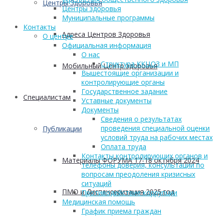
Центры Здоровья
Центры здоровья
Муниципальные программы
Контакты
Адреса Центров Здоровья
О центре
Официальная информация
О нас
Структура ККЦОЗ и МП
Мобильный Центр здоровья
Вышестоящие организации и
контролирующие органы
Государственное задание
Cпециалистам
Уставные документы
Документы
Сведения о результатах
проведения специальной оценки
Публикации
условий труда на рабочих местах
Оплата труда
Контакты контролирующих органов и
Материалы ФОРУМА 17-18 октября 2024
телефоны доверия, консультации по
вопросам преодоления кризисных
ситуаций
ПМО и Диспансеризация 2025 год
Противодействие коррупции
Медицинская помощь
График приема граждан