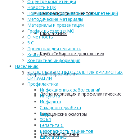
О центре компетенций
Новости РЦК
Безопасность пациентов
Нормативные документы РЦ компетенций
Методические материалы
Материалы и презентации
График выездов в МО
Школа ХНИЗ
Отчетность
5 С
Проектная деятельность
Клуб «Сибирское долголетие»
Кейсы
Контактная информация
Населению
ПО ВОПРОСАМ ПРЕОДОЛЕНИЯ КРИЗИСНЫХ
Здоровый образ жизни
СИТУАЦИЙ
Профилактика
Инфекционных заболеваний
Диспансеризация и профилактические
Инсульта
Инфаркта
Сахарного диабета
Рака
медицинские осмотры
ХОБЛ
Гепатита С
Безопасность пациентов
Здоровое питание
Школа ХНИЗ