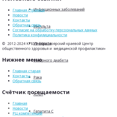
Инфекционных заболеваний
Главная страница
Новости
Контакты
Обратная связь
Инсульта
Согласие на обработку персоональных данных
Политика конфидициальности
Инфаркта
© 2012-2024 КГБУЗ «Красноярский краевой Центр
общественного здоровья и медицинской профилактики»
Нижнее меню
Сахарного диабета
Главная старая
Контакты
Рака
Обратная связь
Счётчик посещаемости
ХОБЛ
Главная
Новости
Гепатита С
РЦ компетенций