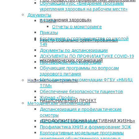
Обучающий курс «Внедрение программ
укрепления здоровья на рабочем месте»
Документы
и сохранения здоровья»
Отчеты
Отчеты о мониторинге
Приказы
Соглашение о сотрудничестве со школой
Реестр социально ориентированных
149
Документы по диспансеризации
ДОКУМЕНТЫ ПО ПРОФИЛАКТИКЕ COVID-19
некоммерческих организаций
Противодействие коррупции
Обучающие программы по вопросам
здорового питания
Методические рекомендации ФГБУ «НМИЦ
Национальные проекты
ТПМ»
Обеспечение безопасности пациентов
Журнал «Профи»
НАЦИОНАЛЬНЫЙ ПРОЕКТ
Методические рекомендации
Диспансеризация и профилактические
осмотры
«ПРОДОЛЖИТЕЛЬНАЯ И АКТИВНАЯ ЖИЗНЬ»
Диспансерное наблюдение
Профилактика ХНИЗ и формирование ЗОЖ
Корпоративные модельные программы
укрепления общественного здоровья