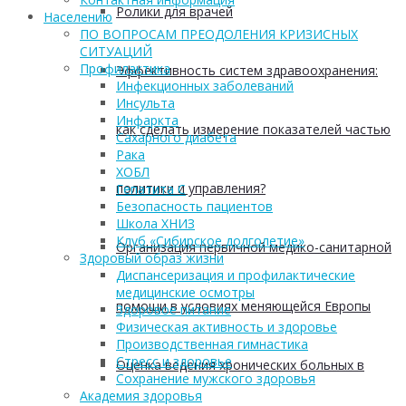
Ролики для врачей
Населению
ПО ВОПРОСАМ ПРЕОДОЛЕНИЯ КРИЗИСНЫХ
СИТУАЦИЙ
Профилактика
Эффективность систем здравоохранения:
Инфекционных заболеваний
Инсульта
Инфаркта
как сделать измерение показателей частью
Сахарного диабета
Рака
ХОБЛ
политики и управления?
Гепатита С
Безопасность пациентов
Школа ХНИЗ
Клуб «Сибирское долголетие»
Организация первичной медико-санитарной
Здоровый образ жизни
Диспансеризация и профилактические
медицинские осмотры
помощи в условиях меняющейся Европы
Здоровое питание
Физическая активность и здоровье
Производственная гимнастика
Стресс и здоровье
Оценка ведения хронических больных в
Сохранение мужского здоровья
Академия здоровья