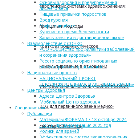
Основы здоровья и предупреждения
европейских системах здравоохранения:
лишнего веса
Пищевые привычки подростков
Вред курения
Мифы о диабете
принципы и подходы
Курение во время беременности
Запись занятия в дистанционной школе
Взаимодействие с СОНКО
Краткое профилактическое
РОО «Общество профилактики заболеваний
и сохранения здоровья»
Реестр социально ориентированных
консультирование в отношении
некоммерческих организаций
Национальные проекты
НАЦИОНАЛЬНЫЙ ПРОЕКТ
«ПРОДОЛЖИТЕЛЬНАЯ И АКТИВНАЯ ЖИЗНЬ»
употребления алкоголя: учебное пособие
Центры Здоровья
Адреса Центров Здоровья
Мобильный Центр здоровья
ВОЗ для первичного звена медико-
Cпециалистам
Публикации
Материалы ФОРУМА 17-18 октября 2024
ПМО и Диспансеризация 2025 год
санитарной помощи
Ролики для врачей
Эффективность систем здравоохранения: