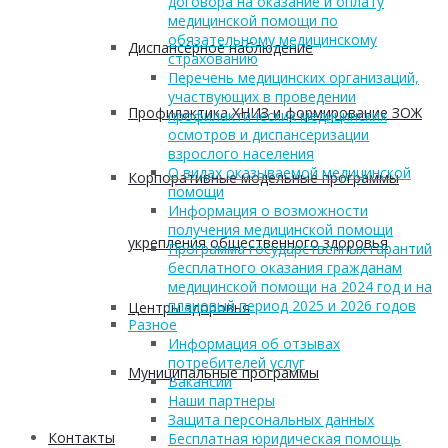
договора на оказание и оплату
медицинской помощи по
обязательному медицинскому
Диспансерное наблюдение
страхованию
Перечень медицинских организаций,
участвующих в проведении
Профилактика ХНИЗ и формирование ЗОЖ
профилактических медицинских
осмотров и диспансеризации
взрослого населения
О видах оказываемой медицинской
Корпоративные модельные программы
помощи
Информация о возможности
получения медицинской помощи
укрепления общественного здоровья
Программа государственных гарантий
бесплатного оказания гражданам
медицинской помощи на 2024 год и на
плановый период 2025 и 2026 годов
Центры здоровья
Разное
Информация об отзывах
потребителей услуг
Муниципальные программы
Вакансии
Наши партнеры
Защита персональных данных
Контакты
Бесплатная юридическая помощь