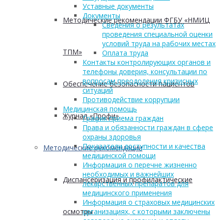
Уставные документы
Документы
Методические рекомендации ФГБУ «НМИЦ
Сведения о результатах
проведения специальной оценки
условий труда на рабочих местах
ТПМ»
Оплата труда
Контакты контролирующих органов и
телефоны доверия, консультации по
вопросам преодоления кризисных
Обеспечение безопасности пациентов
ситуаций
Противодействие коррупции
Медицинская помощь
Журнал «Профи»
График приема граждан
Права и обязанности граждан в сфере
охраны здоровья
Показатели доступности и качества
Методические рекомендации
медицинской помощи
Информация о перечне жизненно
необходимых и важнейших
Диспансеризация и профилактические
лекарственных препаратов для
медицинского применения
Информация о страховых медицинских
осмотры
организациях, с которыми заключены