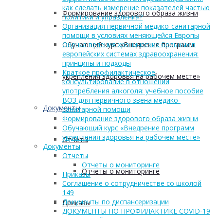
как сделать измерение показателей частью
Формирование здорового образа жизни
политики и управления?
Организация первичной медико-санитарной
помощи в условиях меняющейся Европы
Обучающий курс «Внедрение программ
Оценка ведения хронических больных в
европейских системах здравоохранения:
принципы и подходы
Краткое профилактическое
укрепления здоровья на рабочем месте»
консультирование в отношении
употребления алкоголя: учебное пособие
ВОЗ для первичного звена медико-
Документы
санитарной помощи
Формирование здорового образа жизни
Обучающий курс «Внедрение программ
укрепления здоровья на рабочем месте»
Отчеты
Документы
Отчеты
Отчеты о мониторинге
Отчеты о мониторинге
Приказы
Соглашение о сотрудничестве со школой
149
Документы по диспансеризации
Приказы
ДОКУМЕНТЫ ПО ПРОФИЛАКТИКЕ COVID-19