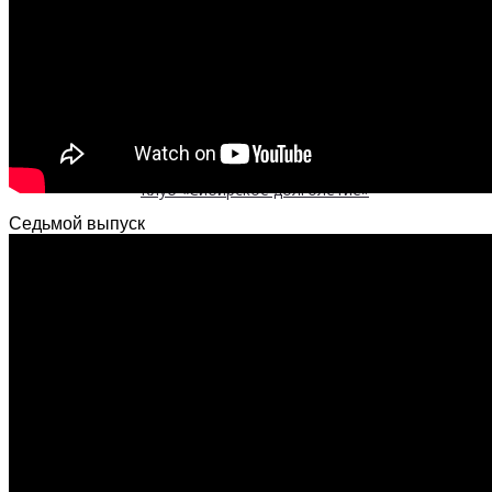
Безопасность пациентов
Школа ХНИЗ
Клуб «Сибирское долголетие»
Седьмой выпуск
Здоровый образ жизни
Диспансеризация и профилактические
медицинские осмотры
Здоровое питание