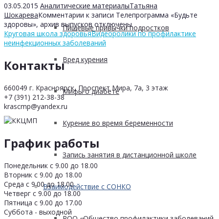
03.05.2015
Аналитические материалы
Татьяна
Шокарева
Комментарии
к записи Телепрограмма «Будьте
здоровы», архив выпусков
отключены
Пищевые привычки подростков
Круговая школа здоровья
Видеоролики по профилактике
неинфекционных заболеваний
Вред курения
Контакты
660049 г. Красноярск, Проспект Мира, 7а, 3 этаж
Мифы о диабете
+7 (391) 212-38-38
krascmp@yandex.ru
Курение во время беременности
График работы
Запись занятия в дистанционной школе
Понедельник с 9.00 до 18.00
Вторник с 9.00 до 18.00
Среда с 9.00 до 18.00
Взаимодействие с СОНКО
Четверг с 9.00 до 18.00
Пятница с 9.00 до 17.00
Суббота - выходной
РОО «Общество профилактики заболеваний