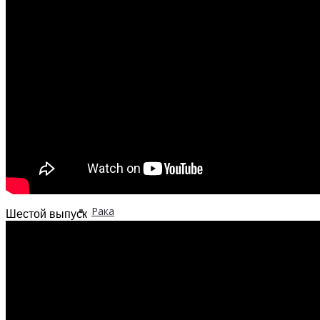
Инфекционных заболеваний
Инсульта
Инфаркта
Сахарного диабета
Рака
Шестой выпуск
ХОБЛ
Гепатита С