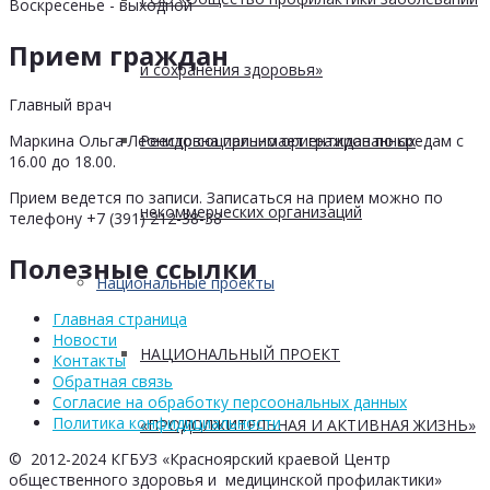
Воскресенье - выходной
Прием граждан
и сохранения здоровья»
Главный врач
Реестр социально ориентированных
Маркина Ольга Леонидовна принимает граждан по средам с
16.00 до 18.00.
Прием ведется по записи. Записаться на прием можно по
некоммерческих организаций
телефону +7 (391) 212-38-38
Полезные ссылки
Национальные проекты
Главная страница
Новости
НАЦИОНАЛЬНЫЙ ПРОЕКТ
Контакты
Обратная связь
Согласие на обработку персоональных данных
Политика конфидициальности
«ПРОДОЛЖИТЕЛЬНАЯ И АКТИВНАЯ ЖИЗНЬ»
© 2012-2024 КГБУЗ «Красноярский краевой Центр
общественного здоровья и медицинской профилактики»