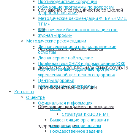
Противодействие коррупции
Обучающие программы по вопросам
Соглашение о сотрудничестве со школой
здорового питания
Методические рекомендации ФГБУ «НМИЦ
ТПМ»
149
Обеспечение безопасности пациентов
Журнал «Профи»
Методические рекомендации
Диспансеризация и профилактические
Документы по диспансеризации
осмотры
Диспансерное наблюдение
Профилактика ХНИЗ и формирование ЗОЖ
ДОКУМЕНТЫ ПО ПРОФИЛАКТИКЕ COVID-19
Корпоративные модельные программы
укрепления общественного здоровья
Центры здоровья
Муниципальные программы
Противодействие коррупции
Контакты
О центре
Официальная информация
Обучающие программы по вопросам
О нас
Структура ККЦОЗ и МП
Вышестоящие организации и
контролирующие органы
здорового питания
Государственное задание