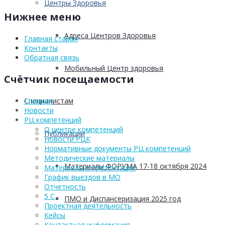
Центры Здоровья
Нижнее меню
Адреса Центров Здоровья
Главная старая
Контакты
Обратная связь
Мобильный Центр здоровья
Счётчик посещаемости
Cпециалистам
Главная
Новости
РЦ компетенций
О центре компетенций
Публикации
Новости РЦК
Нормативные документы РЦ компетенций
Методические материалы
Материалы ФОРУМА 17-18 октября 2024
Материалы и презентации
График выездов в МО
Отчетность
5 С
ПМО и Диспансеризация 2025 год
Проектная деятельность
Кейсы
Контактная информация