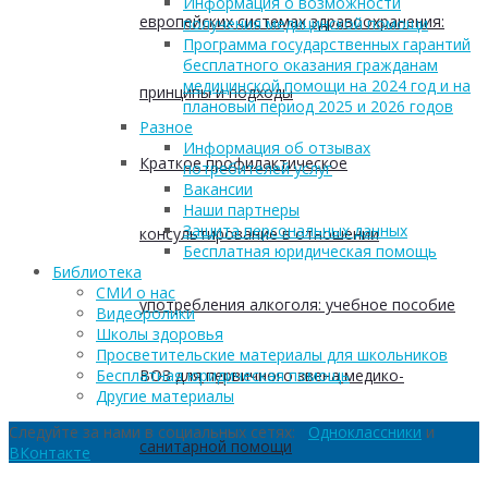
Информация о возможности
европейских системах здравоохранения:
получения медицинской помощи
Программа государственных гарантий
бесплатного оказания гражданам
медицинской помощи на 2024 год и на
принципы и подходы
плановый период 2025 и 2026 годов
Разное
Информация об отзывах
Краткое профилактическое
потребителей услуг
Вакансии
Наши партнеры
Защита персональных данных
консультирование в отношении
Бесплатная юридическая помощь
Библиотека
СМИ о нас
употребления алкоголя: учебное пособие
Видеоролики
Школы здоровья
Просветительские материалы для школьников
ВОЗ для первичного звена медико-
Бесплатная юридическая помощь
Другие материалы
Следуйте за нами в социальных сетях:
Одноклассники
и
санитарной помощи
ВКонтакте