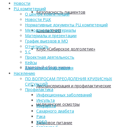
Новости
РЦ компетенций
Безопасность пациентов
О центре компетенций
Новости РЦК
Нормативные документы РЦ компетенций
Методические материалы
Школа ХНИЗ
Материалы и презентации
График выездов в МО
Отчетность
Клуб «Сибирское долголетие»
5 С
Проектная деятельность
Кейсы
Здоровый образ жизни
Контактная информация
Населению
ПО ВОПРОСАМ ПРЕОДОЛЕНИЯ КРИЗИСНЫХ
СИТУАЦИЙ
Диспансеризация и профилактические
Профилактика
Инфекционных заболеваний
Инсульта
медицинские осмотры
Инфаркта
Сахарного диабета
Рака
ХОБЛ
Здоровое питание