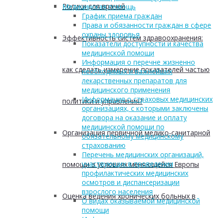
Ролики для врачей
Медицинская помощь
График приема граждан
Права и обязанности граждан в сфере
охраны здоровья
Эффективность систем здравоохранения:
Показатели доступности и качества
медицинской помощи
Информация о перечне жизненно
как сделать измерение показателей частью
необходимых и важнейших
лекарственных препаратов для
медицинского применения
Информация о страховых медицинских
политики и управления?
организациях, с которыми заключены
договора на оказание и оплату
медицинской помощи по
Организация первичной медико-санитарной
обязательному медицинскому
страхованию
Перечень медицинских организаций,
участвующих в проведении
помощи в условиях меняющейся Европы
профилактических медицинских
осмотров и диспансеризации
взрослого населения
Оценка ведения хронических больных в
О видах оказываемой медицинской
помощи