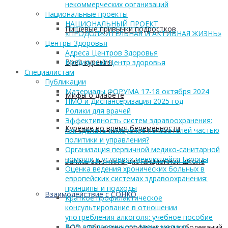
некоммерческих организаций
Национальные проекты
НАЦИОНАЛЬНЫЙ ПРОЕКТ
Пищевые привычки подростков
«ПРОДОЛЖИТЕЛЬНАЯ И АКТИВНАЯ ЖИЗНЬ»
Центры Здоровья
Адреса Центров Здоровья
Вред курения
Мобильный Центр здоровья
Cпециалистам
Публикации
Материалы ФОРУМА 17-18 октября 2024
Мифы о диабете
ПМО и Диспансеризация 2025 год
Ролики для врачей
Эффективность систем здравоохранения:
Курение во время беременности
как сделать измерение показателей частью
политики и управления?
Организация первичной медико-санитарной
помощи в условиях меняющейся Европы
Запись занятия в дистанционной школе
Оценка ведения хронических больных в
европейских системах здравоохранения:
принципы и подходы
Взаимодействие с СОНКО
Краткое профилактическое
консультирование в отношении
употребления алкоголя: учебное пособие
ВОЗ для первичного звена медико-
РОО «Общество профилактики заболеваний