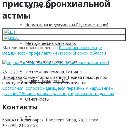
приступе бронхиальной
Новости РЦК
астмы
Нормативные документы РЦ компетенций
Методические материалы
Материалы подготовлены в
Региональном центре
медицинской профилактики Новосибирской области
Материалы и презентации
26.12.2015
Неотложная помощь
Татьяна
Шокарева
Комментарии
к записи Первая помощь при
График выездов в МО
приступе бронхиальной астмы
отключены
Состояния, сопровождающиеся первичным нарушением
дыхания
Общие правила транспортировки пострадавших
Отчетность
Контакты
5 С
660049 г. Красноярск, Проспект Мира, 7а, 3 этаж
+7 (391) 212-38-38