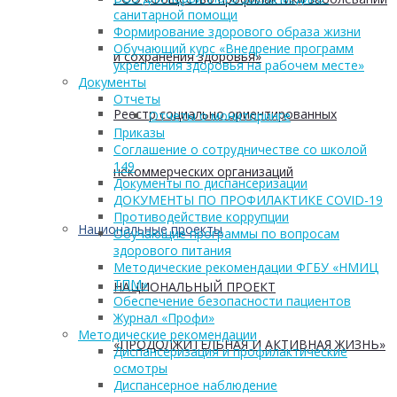
санитарной помощи
Формирование здорового образа жизни
Обучающий курс «Внедрение программ
и сохранения здоровья»
укрепления здоровья на рабочем месте»
Документы
Отчеты
Реестр социально ориентированных
Отчеты о мониторинге
Приказы
Соглашение о сотрудничестве со школой
149
некоммерческих организаций
Документы по диспансеризации
ДОКУМЕНТЫ ПО ПРОФИЛАКТИКЕ COVID-19
Противодействие коррупции
Национальные проекты
Обучающие программы по вопросам
здорового питания
Методические рекомендации ФГБУ «НМИЦ
ТПМ»
НАЦИОНАЛЬНЫЙ ПРОЕКТ
Обеспечение безопасности пациентов
Журнал «Профи»
Методические рекомендации
«ПРОДОЛЖИТЕЛЬНАЯ И АКТИВНАЯ ЖИЗНЬ»
Диспансеризация и профилактические
осмотры
Диспансерное наблюдение