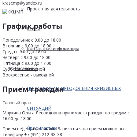
krascmp@yandex.ru
Проектная деятельность
График работы
Кейсы
Понедельник с 9.00 до 18.00
Вторник с 9.00 до 18.00
Контактная информация
Среда с 9.00 до 18.00
Четверг с 9.00 до 18.00
Пятница с 9.00 до 17.00
Населению
Суббота - выходной
Воскресенье - выходной
Прием граждан
ПО ВОПРОСАМ ПРЕОДОЛЕНИЯ КРИЗИСНЫХ
Главный врач
СИТУАЦИЙ
Маркина Ольга Леонидовна принимает граждан по средам с
16.00 до 18.00.
Профилактика
Прием ведется по записи. Записаться на прием можно по
телефону +7 (391) 212-38-38