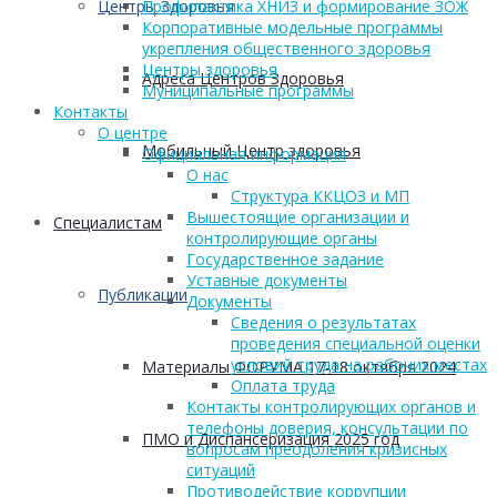
Центры Здоровья
Профилактика ХНИЗ и формирование ЗОЖ
Корпоративные модельные программы
укрепления общественного здоровья
Центры здоровья
Адреса Центров Здоровья
Муниципальные программы
Контакты
О центре
Мобильный Центр здоровья
Официальная информация
О нас
Структура ККЦОЗ и МП
Вышестоящие организации и
Cпециалистам
контролирующие органы
Государственное задание
Уставные документы
Публикации
Документы
Сведения о результатах
проведения специальной оценки
условий труда на рабочих местах
Материалы ФОРУМА 17-18 октября 2024
Оплата труда
Контакты контролирующих органов и
телефоны доверия, консультации по
ПМО и Диспансеризация 2025 год
вопросам преодоления кризисных
ситуаций
Противодействие коррупции