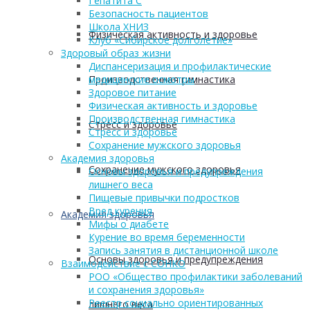
Гепатита С
Безопасность пациентов
Школа ХНИЗ
Физическая активность и здоровье
Клуб «Сибирское долголетие»
Здоровый образ жизни
Диспансеризация и профилактические
Производственная гимнастика
медицинские осмотры
Здоровое питание
Физическая активность и здоровье
Производственная гимнастика
Стресс и здоровье
Стресс и здоровье
Сохранение мужского здоровья
Академия здоровья
Сохранение мужского здоровья
Основы здоровья и предупреждения
лишнего веса
Пищевые привычки подростков
Вред курения
Академия здоровья
Мифы о диабете
Курение во время беременности
Запись занятия в дистанционной школе
Основы здоровья и предупреждения
Взаимодействие с СОНКО
РОО «Общество профилактики заболеваний
и сохранения здоровья»
Реестр социально ориентированных
лишнего веса