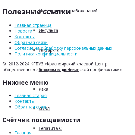
Полезные ссылки
Инфекционных заболеваний
Главная страница
Инсульта
Новости
Контакты
Обратная связь
Согласие на обработку персоональных данных
Инфаркта
Политика конфидициальности
© 2012-2024 КГБУЗ «Красноярский краевой Центр
Сахарного диабета
общественного здоровья и медицинской профилактики»
Нижнее меню
Рака
Главная старая
Контакты
Обратная связь
ХОБЛ
Счётчик посещаемости
Гепатита С
Главная