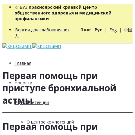
КГБУЗ
Красноярский краевой Центр
общественного здоровья и медицинской
профилактики
Версия для слабовидящих
Язык:
Рус
|
Eng
|
中国
人
Главная
Первая помощь при
Новости
приступе бронхиальной
астмы
РЦ компетенций
О центре компетенций
Первая помощь при