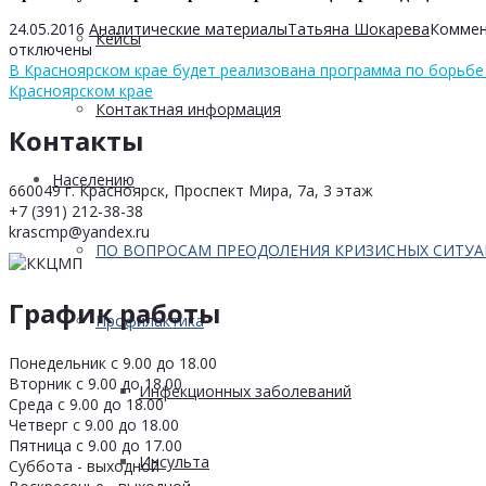
24.05.2016
Аналитические материалы
Татьяна Шокарева
Коммен
Кейсы
отключены
В Красноярском крае будет реализована программа по борьбе 
Красноярском крае
Контактная информация
Контакты
Населению
660049 г. Красноярск, Проспект Мира, 7а, 3 этаж
+7 (391) 212-38-38
krascmp@yandex.ru
ПО ВОПРОСАМ ПРЕОДОЛЕНИЯ КРИЗИСНЫХ СИТУ
График работы
Профилактика
Понедельник с 9.00 до 18.00
Вторник с 9.00 до 18.00
Инфекционных заболеваний
Среда с 9.00 до 18.00
Четверг с 9.00 до 18.00
Пятница с 9.00 до 17.00
Инсульта
Суббота - выходной