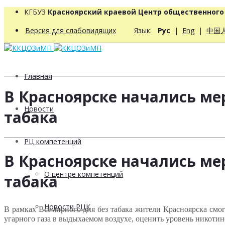
КГБУЗ
Красноярский краевой Центр общественног
Версия для слабовидящих
Язык:
Рус
|
Eng
|
中国
Главная
В Красноярске начались ме
Новости
табака
РЦ компетенций
В Красноярске начались ме
О центре компетенций
табака
Новости РЦК
В рамках Всемирного дня без табака жители Красноярска смог
угарного газа в выдыхаемом воздухе, оценить уровень никоти