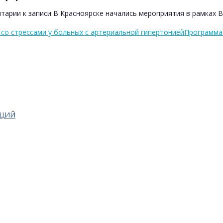
тарии
к записи В Красноярске начались мероприятия в рамках 
со стрессами у больных с артериальной гипертонией
Программа 
АЦИЙ