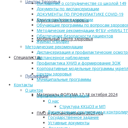
Центры Здоровья
Соглашение о сотрудничестве со школой 149
Документы по диспансеризации
ДОКУМЕНТЫ ПО ПРОФИЛАКТИКЕ COVID-19
Противодействие коррупции
Адреса Центров Здоровья
Обучающие программы по вопросам здоровог
Методические рекомендации ФГБУ «НМИЦ Т
Обеспечение безопасности пациентов
Мобильный Центр здоровья
Журнал «Профи»
Методические рекомендации
Диспансеризация и профилактические осмот
Cпециалистам
Диспансерное наблюдение
Профилактика ХНИЗ и формирование ЗОЖ
Корпоративные модельные программы укрепл
Центры здоровья
Публикации
Муниципальные программы
Контакты
О центре
Материалы ФОРУМА 17-18 октября 2024
Официальная информация
О нас
Структура ККЦОЗ и МП
Вышестоящие организации и контроли
ПМО и Диспансеризация 2025 год
Государственное задание
Уставные документы