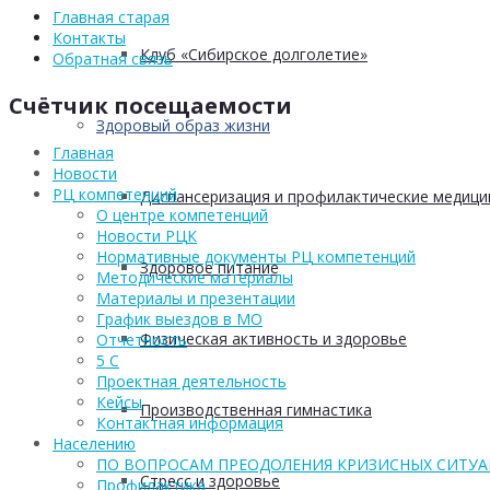
Главная старая
Контакты
Клуб «Сибирское долголетие»
Обратная связь
Счётчик посещаемости
Здоровый образ жизни
Главная
Новости
РЦ компетенций
Диспансеризация и профилактические медици
О центре компетенций
Новости РЦК
Нормативные документы РЦ компетенций
Здоровое питание
Методические материалы
Материалы и презентации
График выездов в МО
Физическая активность и здоровье
Отчетность
5 С
Проектная деятельность
Кейсы
Производственная гимнастика
Контактная информация
Населению
ПО ВОПРОСАМ ПРЕОДОЛЕНИЯ КРИЗИСНЫХ СИТУ
Стресс и здоровье
Профилактика