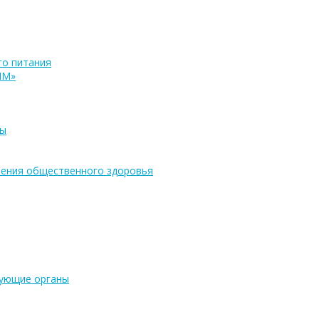
о питания
ПМ»
ры
ения общественного здоровья
рующие органы