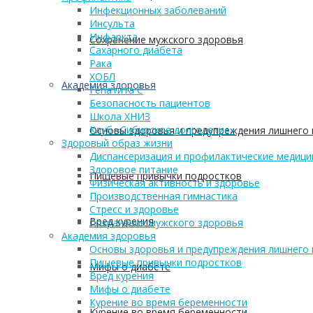
Инфекционных заболеваний
Инсульта
Инфаркта
Сохранение мужского здоровья
Сахарного диабета
Рака
ХОБЛ
Академия здоровья
Гепатита С
Безопасность пациентов
Школа ХНИЗ
Клуб «Сибирское долголетие»
Основы здоровья и предупреждения лишнего 
Здоровый образ жизни
Диспансеризация и профилактические медици
Здоровое питание
Пищевые привычки подростков
Физическая активность и здоровье
Производственная гимнастика
Стресс и здоровье
Вред курения
Сохранение мужского здоровья
Академия здоровья
Основы здоровья и предупреждения лишнего 
Пищевые привычки подростков
Мифы о диабете
Вред курения
Мифы о диабете
Курение во время беременности
Курение во время беременности