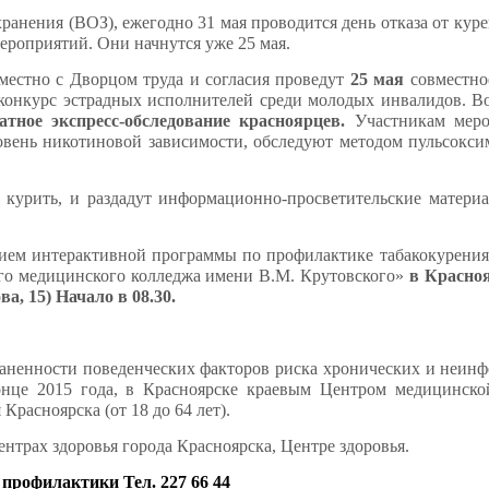
ранения (ВОЗ), ежегодно 31 мая проводится день отказа от кур
мероприятий. Они начнутся уже 25 мая.
естно с Дворцом труда и согласия проведут
25 мая
совместно
и конкурс эстрадных исполнителей среди молодых инвалидов. В
атное экспресс-обследование красноярцев.
Участникам мероп
ровень никотиновой зависимости, обследуют методом пульсокс
ь курить, и раздадут информационно-просветительские матери
ием интерактивной программы по профилактике табакокурения
ого медицинского колледжа имени В.М. Крутовского»
в Красно
, 15) Начало в 08.30.
раненности поведенческих факторов риска хронических и неин
конце 2015 года, в Красноярске краевым Центром медицинско
Красноярска (от 18 до 64 лет).
ентрах здоровья города Красноярска, Центре здоровья.
й профилактики Т
ел
. 227 66 44