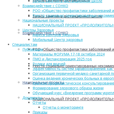
Запись занятия в дистанционной школе
Взаимодействие с СОНКО
РОО «Общество профилактики заболеваний и
Реестр социально ориентированных некоммер
Запись занятия в дистанционной школе
Национальные проекты
НАЦИОНАЛЬНЫЙ ПРОЕКТ «ПРОДОЛЖИТЕЛЬН
Центры Здоровья
Взаимодействие с СОНКО
Адреса Центров Здоровья
Мобильный Центр здоровья
Cпециалистам
РОО «Общество профилактики заболеваний и
Публикации
Материалы ФОРУМА 17-18 октября 2024
ПМО и Диспансеризация 2025 год
Ролики для врачей
Реестр социально ориентированных некоммер
Эффективность систем здравоохранения: как 
Организация первичной медико-санитарной 
Оценка ведения хронических больных в европ
Национальные проекты
Краткое профилактическое консультирование
Формирование здорового образа жизни
Обучающий курс «Внедрение программ укрепл
Документы
НАЦИОНАЛЬНЫЙ ПРОЕКТ «ПРОДОЛЖИТЕЛЬН
Отчеты
Отчеты о мониторинге
Приказы