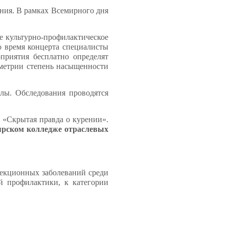
ения. В рамках Всемирного дня
е культурно-профилактическое
о время концерта специалисты
риятия бесплатно определят
иметрии степень насыщенности
алы. Обследования проводятся
 «Скрытая правда о курении».
ярском колледже отраслевых
фекционных заболеваний среди
й профилактики, к категории