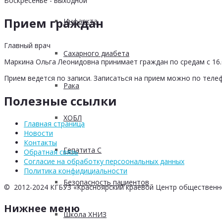
Воскресенье - выходной
Прием граждан
Инфаркта
Главный врач
Сахарного диабета
Маркина Ольга Леонидовна принимает граждан по средам с 16.0
Прием ведется по записи. Записаться на прием можно по телеф
Рака
Полезные ссылки
ХОБЛ
Главная страница
Новости
Контакты
Гепатита С
Обратная связь
Согласие на обработку персоональных данных
Политика конфидициальности
Безопасность пациентов
© 2012-2024 КГБУЗ «Красноярский краевой Центр общественн
Нижнее меню
Школа ХНИЗ