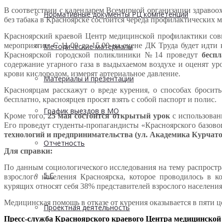
В соответствии с календарем Всемирной организации здравоох
Нормативные документы РЦ компетенций
без табака в Красноярске состоится череда профилактических 
Красноярский краевой Центр медицинской профилактики совм
мероприятие. С 11.00 до 15.00 на сцене ДК Труда будет идт
Методические материалы
Красноярской городской поликлиники №14 проведут
беспл
содержание угарного газа в выдыхаемом воздухе и оценят у
крови кислородом, измерят артериальное давление.
Материалы и презентации
Красноярцам расскажут о вреде курения, о способах бросит
бесплатно, красноярцев просят взять с собой паспорт и полис.
График выездов в МО
Кроме того,
25 мая состоится открытый урок
с использован
Его проведут студенты-пропагандисты «Красноярского базов
технологий и предпринимательства (ул. Академика Курчатова
Отчетность
Для справки:
По данным социологического исследования на тему распрост
5 С
взрослого населения Красноярска, которое проводилось в 
курящих относят себя 38% представителей взрослого населения 
Медицинская помощь в отказе от курения оказывается в пяти ц
Проектная деятельность
Пресс-служба Красноярского краевого Центра медицинско