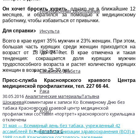
Он хочет бросить курить
, однако не в ближайшие 12
Инфекционных заболеваний
месяцев, и обратился за помощью к медицинскому
работнику, чтобы избавиться от привычки.
Для справки:
Инсульта
Всего в крае курят 35% мужчин и 23% женщин. При этом,
большая часть курящих среди женщин приходится на
Инфаркта
возраст от 18 до 24 лет. В крае отмечена и такая
тенденция: сокращается доля курящих мужчин
трудоспособного возраста и растет количество курящих
женщин в возрасте 25-30 лет.
Сахарного диабета
Пресс-служба Красноярского краевого Центра
медицинской профилактики, тел. 227 66 44.
Рака
30.05.2016
Аналитические материалы
Татьяна
Шокарева
Комментарии
к записи Ко Всемирному Дню без
табака Красноярский краевой центр медицинской
ХОБЛ
профилактики составил «портрет» красноярского курильщика
отключены
31 мая — Всемирный день без табака, учрежденный 42
Гепатита С
ассамблеей Всемирной организации здравоохранения (ВОЗ) в
1988 году
В Красноярске состоялось заседание