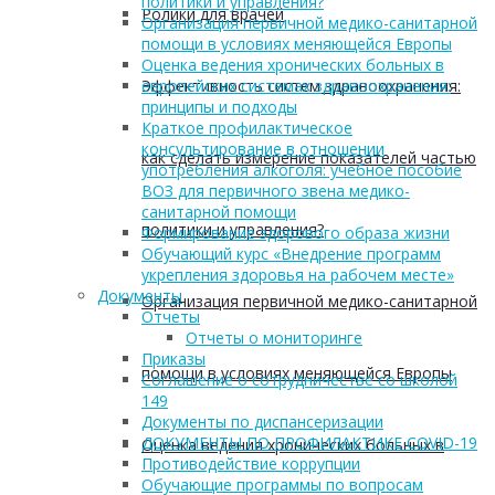
политики и управления?
Ролики для врачей
Организация первичной медико-санитарной
помощи в условиях меняющейся Европы
Оценка ведения хронических больных в
Эффективность систем здравоохранения:
европейских системах здравоохранения:
принципы и подходы
Краткое профилактическое
консультирование в отношении
как сделать измерение показателей частью
употребления алкоголя: учебное пособие
ВОЗ для первичного звена медико-
санитарной помощи
политики и управления?
Формирование здорового образа жизни
Обучающий курс «Внедрение программ
укрепления здоровья на рабочем месте»
Документы
Организация первичной медико-санитарной
Отчеты
Отчеты о мониторинге
Приказы
помощи в условиях меняющейся Европы
Соглашение о сотрудничестве со школой
149
Документы по диспансеризации
ДОКУМЕНТЫ ПО ПРОФИЛАКТИКЕ COVID-19
Оценка ведения хронических больных в
Противодействие коррупции
Обучающие программы по вопросам