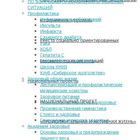
ПО ВОПРОСАМ ПРЕОДОЛЕНИЯ КРИЗИСНЫХ
СИТУАЦИЙ
Профилактика
Инфекционных заболеваний
и сохранения здоровья»
Инсульта
Инфаркта
Сахарного диабета
Реестр социально ориентированных
Рака
ХОБЛ
Гепатита С
некоммерческих организаций
Безопасность пациентов
Школа ХНИЗ
Клуб «Сибирское долголетие»
Здоровый образ жизни
Национальные проекты
Диспансеризация и профилактические
медицинские осмотры
Здоровое питание
НАЦИОНАЛЬНЫЙ ПРОЕКТ
Физическая активность и здоровье
Производственная гимнастика
Стресс и здоровье
Сохранение мужского здоровья
«ПРОДОЛЖИТЕЛЬНАЯ И АКТИВНАЯ ЖИЗНЬ»
Академия здоровья
Основы здоровья и предупреждения
лишнего веса