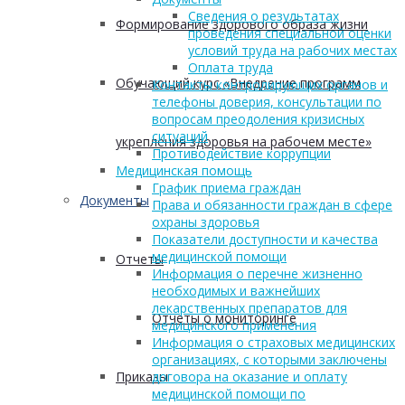
Сведения о результатах
Формирование здорового образа жизни
проведения специальной оценки
условий труда на рабочих местах
Оплата труда
Обучающий курс «Внедрение программ
Контакты контролирующих органов и
телефоны доверия, консультации по
вопросам преодоления кризисных
ситуаций
укрепления здоровья на рабочем месте»
Противодействие коррупции
Медицинская помощь
График приема граждан
Документы
Права и обязанности граждан в сфере
охраны здоровья
Показатели доступности и качества
медицинской помощи
Отчеты
Информация о перечне жизненно
необходимых и важнейших
лекарственных препаратов для
Отчеты о мониторинге
медицинского применения
Информация о страховых медицинских
организациях, с которыми заключены
Приказы
договора на оказание и оплату
медицинской помощи по