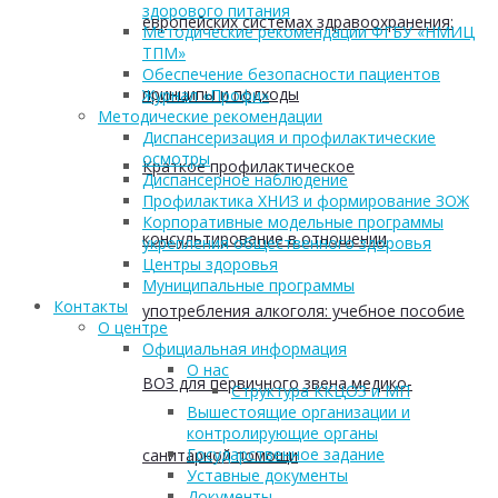
здорового питания
европейских системах здравоохранения:
Методические рекомендации ФГБУ «НМИЦ
ТПМ»
Обеспечение безопасности пациентов
принципы и подходы
Журнал «Профи»
Методические рекомендации
Диспансеризация и профилактические
осмотры
Краткое профилактическое
Диспансерное наблюдение
Профилактика ХНИЗ и формирование ЗОЖ
Корпоративные модельные программы
консультирование в отношении
укрепления общественного здоровья
Центры здоровья
Муниципальные программы
Контакты
употребления алкоголя: учебное пособие
О центре
Официальная информация
О нас
ВОЗ для первичного звена медико-
Структура ККЦОЗ и МП
Вышестоящие организации и
контролирующие органы
Государственное задание
санитарной помощи
Уставные документы
Документы