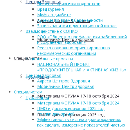
Центры Здоровья
Пищевые привычки подростков
Вред курения
Мифы о диабете
Курение во время беременности
Адреса Центров Здоровья
Запись занятия в дистанционной школе
Взаимодействие с СОНКО
РОО «Общество профилактики заболеваний
Мобильный Центр здоровья
и сохранения здоровья»
Реестр социально ориентированных
некоммерческих организаций
Cпециалистам
Национальные проекты
НАЦИОНАЛЬНЫЙ ПРОЕКТ
«ПРОДОЛЖИТЕЛЬНАЯ И АКТИВНАЯ ЖИЗНЬ»
Центры Здоровья
Публикации
Адреса Центров Здоровья
Мобильный Центр здоровья
Cпециалистам
Материалы ФОРУМА 17-18 октября 2024
Публикации
Материалы ФОРУМА 17-18 октября 2024
ПМО и Диспансеризация 2025 год
Ролики для врачей
ПМО и Диспансеризация 2025 год
Эффективность систем здравоохранения:
как сделать измерение показателей частью