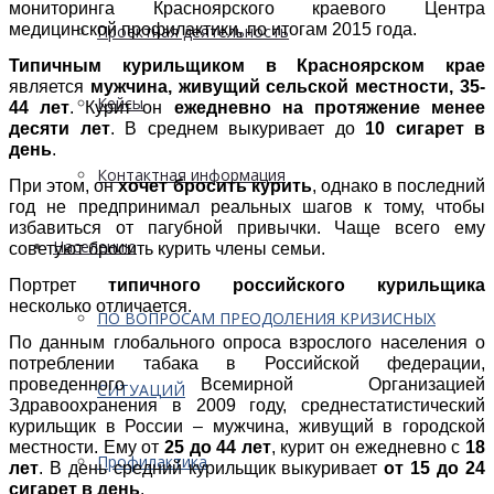
мониторинга Красноярского краевого Центра
медицинской профилактики, по итогам 2015 года.
Проектная деятельность
Типичным курильщиком в Красноярском крае
является
мужчина, живущий сельской местности, 35-
Кейсы
44 лет
. Курит он
ежедневно на протяжение менее
десяти лет
. В среднем выкуривает до
10 сигарет в
день
.
Контактная информация
При этом, он
хочет бросить курить
, однако в последний
год не предпринимал реальных шагов к тому, чтобы
избавиться от пагубной привычки. Чаще всего ему
Населению
советуют бросить курить члены семьи.
Портрет
типичного российского курильщика
несколько отличается.
ПО ВОПРОСАМ ПРЕОДОЛЕНИЯ КРИЗИСНЫХ
По данным глобального опроса взрослого населения о
потреблении табака в Российской федерации,
проведенного Всемирной Организацией
СИТУАЦИЙ
Здравоохранения в 2009 году, среднестатистический
курильщик в России – мужчина, живущий в городской
местности. Ему от
25 до 44 лет
, курит он ежедневно с
18
Профилактика
лет
. В день средний курильщик выкуривает
от 15 до 24
сигарет в день
.