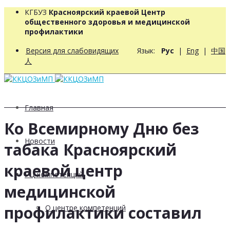
КГБУЗ
Красноярский краевой Центр
общественного здоровья и медицинской
профилактики
Версия для слабовидящих
Язык:
Рус
|
Eng
|
中国
人
Главная
Ко Всемирному Дню без
Новости
табака Красноярский
краевой центр
РЦ компетенций
медицинской
профилактики составил
О центре компетенций