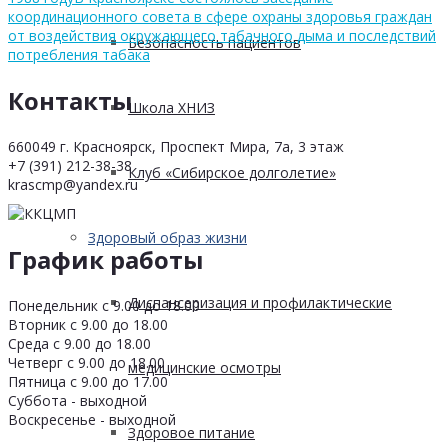
координационного совета в сфере охраны здоровья граждан
от воздействия окружающего табачного дыма и последствий
Безопасность пациентов
потребления табака
Контакты
Школа ХНИЗ
660049 г. Красноярск, Проспект Мира, 7а, 3 этаж
+7 (391) 212-38-38
Клуб «Сибирское долголетие»
krascmp@yandex.ru
Здоровый образ жизни
График работы
Диспансеризация и профилактические
Понедельник с 9.00 до 18.00
Вторник с 9.00 до 18.00
Среда с 9.00 до 18.00
Четверг с 9.00 до 18.00
медицинские осмотры
Пятница с 9.00 до 17.00
Суббота - выходной
Воскресенье - выходной
Здоровое питание