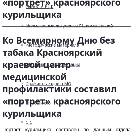
«портрет» красноярского
Новости РЦК
курильщика
Нормативные документы РЦ компетенций
Ко Всемирному Дню без
Методические материалы
табака Красноярский
краевой центр
Материалы и презентации
медицинской
График выездов в МО
профилактики составил
«портрет» красноярского
Отчетность
курильщика
5 С
Портрет курильщика составлен по данным отдела