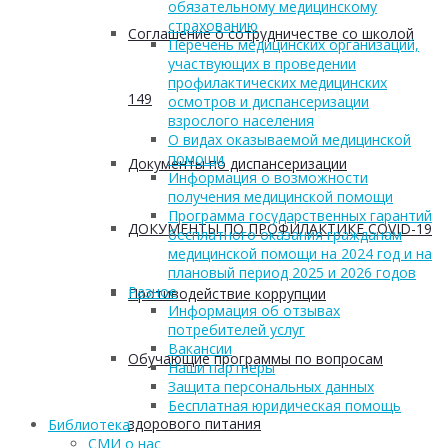
обязательному медицинскому
страхованию
Соглашение о сотрудничестве со школой
Перечень медицинских организаций,
участвующих в проведении
профилактических медицинских
149
осмотров и диспансеризации
взрослого населения
О видах оказываемой медицинской
помощи
Документы по диспансеризации
Информация о возможности
получения медицинской помощи
Программа государственных гарантий
ДОКУМЕНТЫ ПО ПРОФИЛАКТИКЕ COVID-19
бесплатного оказания гражданам
медицинской помощи на 2024 год и на
плановый период 2025 и 2026 годов
Разное
Противодействие коррупции
Информация об отзывах
потребителей услуг
Вакансии
Обучающие программы по вопросам
Наши партнеры
Защита персональных данных
Бесплатная юридическая помощь
здорового питания
Библиотека
СМИ о нас