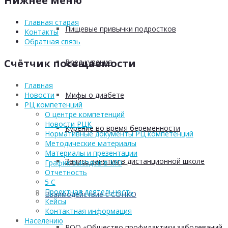
Нижнее меню
Главная старая
Пищевые привычки подростков
Контакты
Обратная связь
Счётчик посещаемости
Вред курения
Главная
Мифы о диабете
Новости
РЦ компетенций
О центре компетенций
Новости РЦК
Курение во время беременности
Нормативные документы РЦ компетенций
Методические материалы
Материалы и презентации
Запись занятия в дистанционной школе
График выездов в МО
Отчетность
5 С
Проектная деятельность
Взаимодействие с СОНКО
Кейсы
Контактная информация
Населению
РОО «Общество профилактики заболеваний