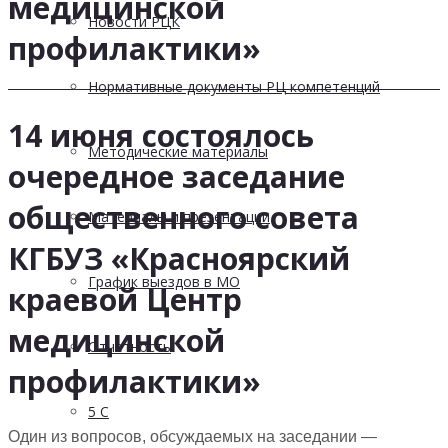
медицинской
Новости РЦК
профилактики»
Нормативные документы РЦ компетенций
14 июня состоялось
Методические материалы
очередное заседание
общественного совета
Материалы и презентации
КГБУЗ «Красноярский
График выездов в МО
краевой Центр
медицинской
Отчетность
профилактики»
5 С
Один из вопросов, обсуждаемых на заседании —