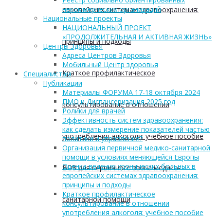
некоммерческих организаций
европейских системах здравоохранения:
Национальные проекты
НАЦИОНАЛЬНЫЙ ПРОЕКТ
«ПРОДОЛЖИТЕЛЬНАЯ И АКТИВНАЯ ЖИЗНЬ»
принципы и подходы
Центры Здоровья
Адреса Центров Здоровья
Мобильный Центр здоровья
Краткое профилактическое
Cпециалистам
Публикации
Материалы ФОРУМА 17-18 октября 2024
ПМО и Диспансеризация 2025 год
консультирование в отношении
Ролики для врачей
Эффективность систем здравоохранения:
как сделать измерение показателей частью
употребления алкоголя: учебное пособие
политики и управления?
Организация первичной медико-санитарной
помощи в условиях меняющейся Европы
Оценка ведения хронических больных в
ВОЗ для первичного звена медико-
европейских системах здравоохранения:
принципы и подходы
Краткое профилактическое
санитарной помощи
консультирование в отношении
употребления алкоголя: учебное пособие