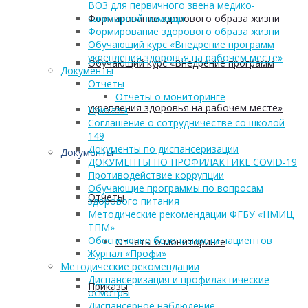
ВОЗ для первичного звена медико-
Формирование здорового образа жизни
санитарной помощи
Формирование здорового образа жизни
Обучающий курс «Внедрение программ
укрепления здоровья на рабочем месте»
Обучающий курс «Внедрение программ
Документы
Отчеты
Отчеты о мониторинге
укрепления здоровья на рабочем месте»
Приказы
Соглашение о сотрудничестве со школой
149
Документы по диспансеризации
Документы
ДОКУМЕНТЫ ПО ПРОФИЛАКТИКЕ COVID-19
Противодействие коррупции
Обучающие программы по вопросам
Отчеты
здорового питания
Методические рекомендации ФГБУ «НМИЦ
ТПМ»
Обеспечение безопасности пациентов
Отчеты о мониторинге
Журнал «Профи»
Методические рекомендации
Диспансеризация и профилактические
Приказы
осмотры
Диспансерное наблюдение