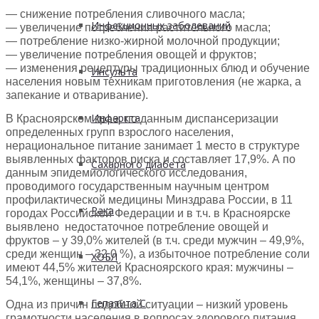
— снижение потребления сливочного масла;
Инфекционных заболеваний
— увеличение потребления растительного масла;
— потребление низко-жирной молочной продукции;
— увеличение потребления овощей и фруктов;
— изменения рецептуры традиционных блюд и обучение
Инсульта
населения новым техникам приготовления (не жарка, а
запекание и отваривание).
Инфаркта
В Красноярском крае, по данным диспансеризации
определенных групп взрослого населения,
нерациональное питание занимает 1 место в структуре
выявленных факторов риска и составляет 17,9%. А по
Сахарного диабета
данным эпидемиологического исследования,
проводимого государственным научным центром
профилактической медицины Минздрава России, в 11
Рака
городах Российской Федерации и в т.ч. в Красноярске
выявлено недостаточное потребление овощей и
фруктов – у 39,0% жителей (в т.ч. среди мужчин – 49,9%,
среди женщин – 32,0 %), а избыточное потребление соли
ХОБЛ
имеют 44,5% жителей Красноярского края: мужчины –
54,1%, женщины – 37,8%.
Гепатита С
Одна из причин подобной ситуации – низкий уровень
грамотности населения в вопросах здорового питания.