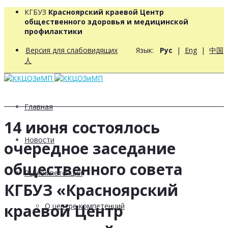
КГБУЗ
Красноярский краевой Центр
общественного здоровья и медицинской
профилактики
Версия для слабовидящих
Язык:
Рус
|
Eng
|
中国
人
Главная
14 июня состоялось
Новости
очередное заседание
общественного совета
РЦ компетенций
КГБУЗ «Красноярский
краевой Центр
О центре компетенций