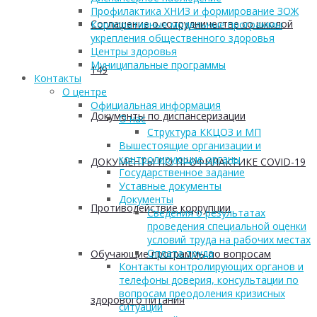
Профилактика ХНИЗ и формирование ЗОЖ
Соглашение о сотрудничестве со школой
Корпоративные модельные программы
укрепления общественного здоровья
Центры здоровья
Муниципальные программы
149
Контакты
О центре
Официальная информация
Документы по диспансеризации
О нас
Структура ККЦОЗ и МП
Вышестоящие организации и
контролирующие органы
ДОКУМЕНТЫ ПО ПРОФИЛАКТИКЕ COVID-19
Государственное задание
Уставные документы
Документы
Противодействие коррупции
Сведения о результатах
проведения специальной оценки
условий труда на рабочих местах
Оплата труда
Обучающие программы по вопросам
Контакты контролирующих органов и
телефоны доверия, консультации по
вопросам преодоления кризисных
здорового питания
ситуаций