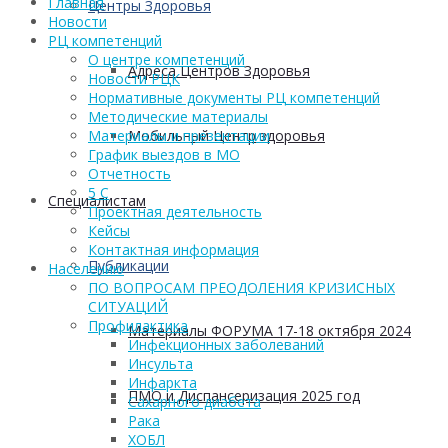
Главная
Центры Здоровья
Новости
РЦ компетенций
О центре компетенций
Адреса Центров Здоровья
Новости РЦК
Нормативные документы РЦ компетенций
Методические материалы
Мобильный Центр здоровья
Материалы и презентации
График выездов в МО
Отчетность
5 С
Cпециалистам
Проектная деятельность
Кейсы
Контактная информация
Публикации
Населению
ПО ВОПРОСАМ ПРЕОДОЛЕНИЯ КРИЗИСНЫХ
СИТУАЦИЙ
Профилактика
Материалы ФОРУМА 17-18 октября 2024
Инфекционных заболеваний
Инсульта
Инфаркта
ПМО и Диспансеризация 2025 год
Сахарного диабета
Рака
ХОБЛ