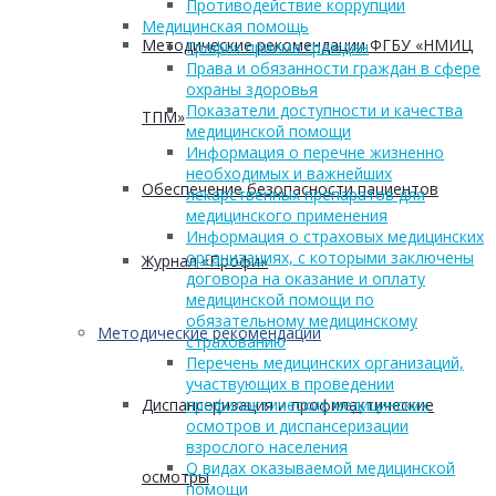
Противодействие коррупции
Медицинская помощь
Методические рекомендации ФГБУ «НМИЦ
График приема граждан
Права и обязанности граждан в сфере
охраны здоровья
Показатели доступности и качества
ТПМ»
медицинской помощи
Информация о перечне жизненно
необходимых и важнейших
Обеспечение безопасности пациентов
лекарственных препаратов для
медицинского применения
Информация о страховых медицинских
организациях, с которыми заключены
Журнал «Профи»
договора на оказание и оплату
медицинской помощи по
обязательному медицинскому
Методические рекомендации
страхованию
Перечень медицинских организаций,
участвующих в проведении
Диспансеризация и профилактические
профилактических медицинских
осмотров и диспансеризации
взрослого населения
О видах оказываемой медицинской
осмотры
помощи