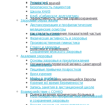
Гепатита С
Ролики для врачей
Безопасность пациентов
Школа ХНИЗ
Клуб «Сибирское долголетие»
Эффективность систем здравоохранения:
Здоровый образ жизни
Диспансеризация и профилактические
медицинские осмотры
как сделать измерение показателей частью
Здоровое питание
Физическая активность и здоровье
Производственная гимнастика
Стресс и здоровье
политики и управления?
Сохранение мужского здоровья
Академия здоровья
Основы здоровья и предупреждения
Организация первичной медико-санитарной
лишнего веса
Пищевые привычки подростков
Вред курения
Мифы о диабете
помощи в условиях меняющейся Европы
Курение во время беременности
Запись занятия в дистанционной школе
Взаимодействие с СОНКО
Оценка ведения хронических больных в
РОО «Общество профилактики заболеваний
и сохранения здоровья»
Реестр социально ориентированных