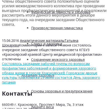
Члены общественного совета положительно оценили
усилия межведомственного коллектива при проведении
выездных профилактических мероприятий и предложили
Физическая активность и здоровье
рассмотреть итоги данного мероприятия в декабре
текущего года, на очередном заседании Общественного
совета.
Производственная гимнастика
15.06.2016
Аналитические материалы
Татьяна
Стресс и здоровье
Шокарева
Комментарии
к записи 14 июня состоялось
очередное заседание общественного совета КГБУЗ
«Красноярский краевой Центр медицинской профилактики»
отключены
Сохранение мужского здоровья
Состоялось заседание рабочей группы по вопросам
профилактики заболеваний и формирования здорового
образа жизни в городе Красноярске
В Городском дворце
Академия здоровья
культуры Красноярска 23 июня состоится День здорового
питания
Основы здоровья и предупреждения
Контакты
660049 г. Красноярск, Проспект Мира, 7а, 3 этаж
лишнего веса