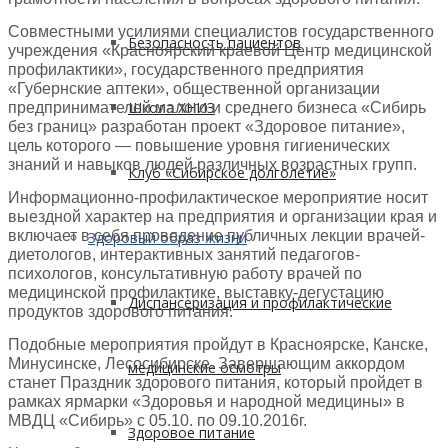
Совместными усилиями специалистов государственного
Безопасность пациентов
учреждения «Красноярский краевой Центр медицинской
профилактики», государственного предприятия
«Губернские аптеки», общественной организации
Школа ХНИЗ
предпринимателей малого и среднего бизнеса «Сибирь
без границ» разработан проект «Здоровое питание»,
цель которого — повышение уровня гигиенических
знаний и навыков людей различных возрастных групп.
Клуб «Сибирское долголетие»
Информационно-профилактическое мероприятие носит
выездной характер на предприятия и организации края и
включает в себя проведение публичных лекции врачей-
Здоровый образ жизни
диетологов, интерактивных занятий педагогов-
психологов, консультативную работу врачей по
медицинской профилактике, выставку-дегустацию
Диспансеризация и профилактические
продуктов здорового питания.
Подобные мероприятия пройдут в Красноярске, Канске,
Минусинске, Лесосибирске. Завершающим аккордом
медицинские осмотры
станет Праздник здорового питания, который пройдет в
рамках ярмарки «Здоровья и народной медицины» в
МВДЦ «Сибирь» с 05.10. по 09.10.2016г.
Здоровое питание