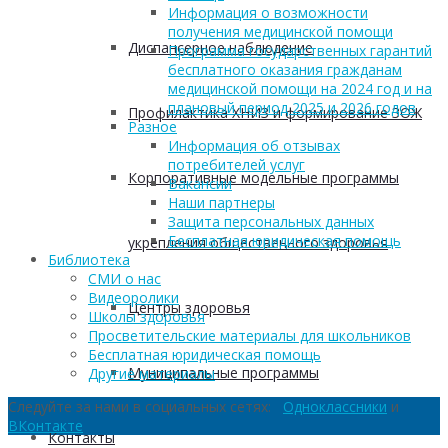
Информация о возможности
получения медицинской помощи
Диспансерное наблюдение
Программа государственных гарантий
бесплатного оказания гражданам
медицинской помощи на 2024 год и на
плановый период 2025 и 2026 годов
Профилактика ХНИЗ и формирование ЗОЖ
Разное
Информация об отзывах
потребителей услуг
Корпоративные модельные программы
Вакансии
Наши партнеры
Защита персональных данных
Бесплатная юридическая помощь
укрепления общественного здоровья
Библиотека
СМИ о нас
Видеоролики
Центры здоровья
Школы здоровья
Просветительские материалы для школьников
Бесплатная юридическая помощь
Муниципальные программы
Другие материалы
Следуйте за нами в социальных сетях:
Одноклассники
и
ВКонтакте
Контакты