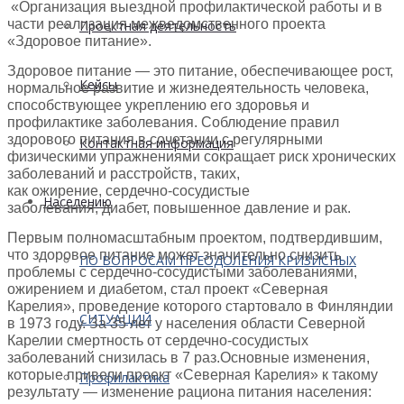
«Организация выездной профилактической работы и в
части реализация межведомственного проекта
Проектная деятельность
«Здоровое питание».
Здоровое питание — это питание, обеспечивающее рост,
Кейсы
нормальное развитие и жизнедеятельность человека,
способствующее укреплению его здоровья и
профилактике заболевания. Соблюдение правил
здорового питания в сочетании с регулярными
Контактная информация
физическими упражнениями сокращает риск хронических
заболеваний и расстройств, таких,
как ожирение, сердечно-сосудистые
Населению
заболевания, диабет, повышенное давление и рак.
Первым полномасштабным проектом, подтвердившим,
что здоровое питание может значительно снизить
ПО ВОПРОСАМ ПРЕОДОЛЕНИЯ КРИЗИСНЫХ
проблемы с сердечно-сосудистыми заболеваниями,
ожирением и диабетом, стал проект «Северная
Карелия», проведение которого стартовало в Финляндии
СИТУАЦИЙ
в 1973 году. За 35 лет у населения области Северной
Карелии смертность от сердечно-сосудистых
заболеваний снизилась в 7 раз.Основные изменения,
которые привели проект «Северная Карелия» к такому
Профилактика
результату — изменение рациона питания населения: